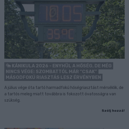
KÁNIKULA 2026 - ENYHÜL A HŐSÉG, DE MÉG
NINCS VÉGE: SZOMBATTÓL MÁR “CSAK”
MÁSODFOKÚ RIASZTÁS LESZ ÉRVÉNYBEN
A július vége óta tartó harmadfokú hőségriasztást mérséklik, de
a tartós meleg miatt továbbra is fokozott óvatosságra van
szükség.
Szólj hozzá!