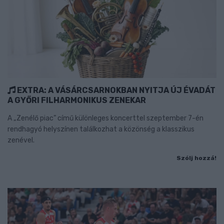
EXTRA: A VÁSÁRCSARNOKBAN NYITJA ÚJ ÉVADÁT
A GYŐRI FILHARMONIKUS ZENEKAR
A „Zenélő piac” című különleges koncerttel szeptember 7-én
rendhagyó helyszínen találkozhat a közönség a klasszikus
zenével.
Szólj hozzá!