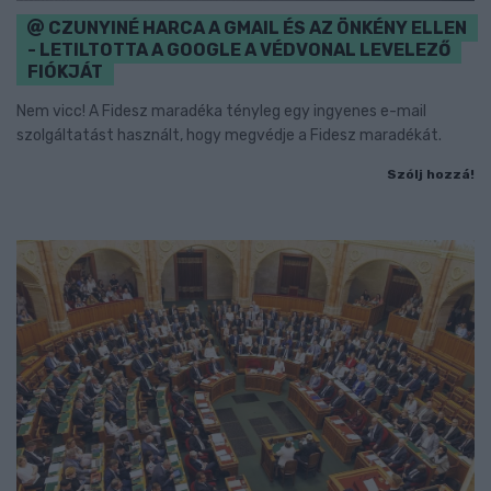
CZUNYINÉ HARCA A GMAIL ÉS AZ ÖNKÉNY ELLEN
- LETILTOTTA A GOOGLE A VÉDVONAL LEVELEZŐ
FIÓKJÁT
Nem vicc! A Fidesz maradéka tényleg egy ingyenes e-mail
szolgáltatást használt, hogy megvédje a Fidesz maradékát.
Szólj hozzá!