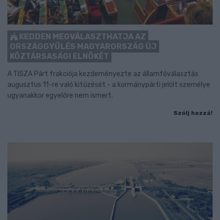
KEDDEN MEGVÁLASZTHATJA AZ
ORSZÁGGYŰLÉS MAGYARORSZÁG ÚJ
KÖZTÁRSASÁGI ELNÖKÉT
A TISZA Párt frakciója kezdeményezte az államfőválasztás
augusztus 11-re való kitűzését - a kormánypárti jelölt személye
ugyanakkor egyelőre nem ismert.
Szólj hozzá!