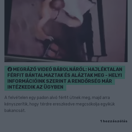
MEGRÁZÓ VIDEÓ BÁBOLNÁRÓL: HAJLÉKTALAN
FÉRFIT BÁNTALMAZTAK ÉS ALÁZTAK MEG - HELYI
INFORMÁCIÓINK SZERINT A RENDŐRSÉG MÁR
INTÉZKEDIK AZ ÜGYBEN
A felvételen egy padon alvó férfit ütnek meg, majd arra
kényszerítik, hogy térdre ereszkedve megcsókolja egyikük
bakancsát.
1 hozzászólás