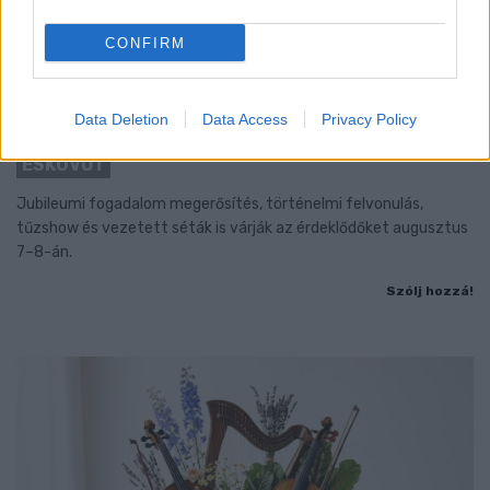
CONFIRM
BAROKK POMPÁBA ÖLTÖZIK A BELVÁROS:
Data Deletion
Data Access
Privacy Policy
HÉTVÉGÉN RENDEZIK MEG A XXXIII. GYŐRI BAROKK
ESKÜVŐT
Jubileumi fogadalom megerősítés, történelmi felvonulás,
tűzshow és vezetett séták is várják az érdeklődőket augusztus
7–8-án.
Szólj hozzá!