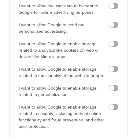
I want to allow my user data to be sent to
ENERGIATAKARÉKOSSÁG: KORÁBBAN KEZDŐDIK
Google for online advertising purposes.
A GYŐRI AUDI ETO KC PÉNTEKI FELKÉSZÜLÉSI
MÉRKŐZÉSE
I want to allow Google to send me
personalized advertising.
Az energiaellátás tehermentesítése érdekében másfél órával
előrébb hozták a Brest Bretagne Handball elleni találkozó
I want to allow Google to enable storage
kezdését.
related to analytics like cookies on web or
device identifiers in apps.
1 hozzászólás
I want to allow Google to enable storage
related to functionality of the website or app.
I want to allow Google to enable storage
related to personalization.
I want to allow Google to enable storage
related to security, including authentication
functionality and fraud prevention, and other
user protection.