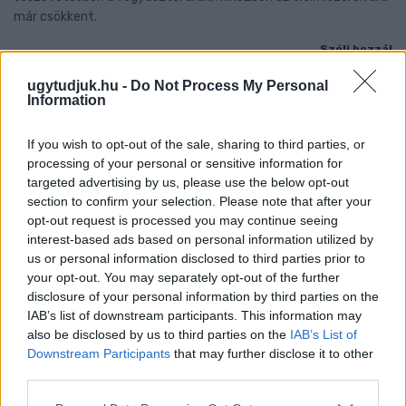
már csökkent.
Szólj hozzá!
ugytudjuk.hu -
Do Not Process My Personal
Information
If you wish to opt-out of the sale, sharing to third parties, or
processing of your personal or sensitive information for
targeted advertising by us, please use the below opt-out
section to confirm your selection. Please note that after your
opt-out request is processed you may continue seeing
interest-based ads based on personal information utilized by
us or personal information disclosed to third parties prior to
your opt-out. You may separately opt-out of the further
disclosure of your personal information by third parties on the
IAB’s list of downstream participants. This information may
also be disclosed by us to third parties on the
IAB’s List of
Downstream Participants
that may further disclose it to other
third parties.
A BAROKK ÖSSZES ÁRNYALATA ÉS MÉG EGY SOR
KIVÁLÓ PROGRAM VÁR MINDENKIT EZEN A HÉTVÉGÉN
Please note that this website/app uses one or more Google