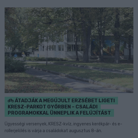
ÁTADJÁK A MEGÚJULT ERZSÉBET LIGETI
KRESZ-PARKOT GYŐRBEN – CSALÁDI
PROGRAMOKKAL ÜNNEPLIK A FELÚJÍTÁST
Ügyességi versenyek, KRESZ-kvíz, ingyenes kerékpár- és e-
rollerjelölés is várja a családokat augusztus 8-án.