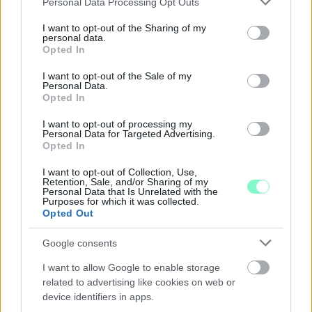
Personal Data Processing Opt Outs
GYŐRBEN
services and may gather and store information including but
not limited to your visit or usage behaviour. You may click to
I want to opt-out of the Sharing of my
Középpontban a hagyományőrzés, de lesz Pogány Induló és
personal data.
grant or deny consent to Google and its third-party tags to
Majka koncert, jóga szeánsz, “borhajózás” és egy csomó minden
Opted In
use your data for below specified purposes in below Google
más.
consent section.
I want to opt-out of the Sale of my
Personal Data.
Szólj hozzá!
Opted In
I want to opt-out of processing my
Personal Data for Targeted Advertising.
Opted In
I want to opt-out of Collection, Use,
Retention, Sale, and/or Sharing of my
Personal Data that Is Unrelated with the
Purposes for which it was collected.
Opted Out
Google consents
I want to allow Google to enable storage
related to advertising like cookies on web or
device identifiers in apps.