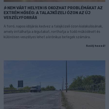
NEM VÁRT HELYEN IS OKOZHAT PROBLÉMÁKAT AZ
EXTRÉM HŐSÉG: A TALAJKÖZELI ÓZON AZ ÚJ
VESZÉLYFORRÁS
A forró, napos időjárás kedvez a talajközeli ózon kialakulásának,
amely irritálhatja a légutakat, ronthatja a tüdő működését és
különösen veszélyes lehet a krónikus betegek számára.
Szólj hozzá!