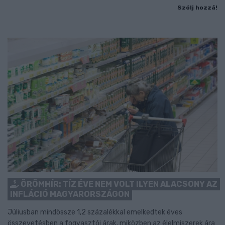
Szólj hozzá!
ÖRÖMHÍR: TÍZ ÉVE NEM VOLT ILYEN ALACSONY AZ
INFLÁCIÓ MAGYARORSZÁGON
Júliusban mindössze 1,2 százalékkal emelkedtek éves
összevetésben a fogyasztói árak, miközben az élelmiszerek ára