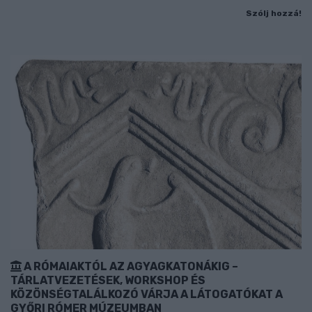
Szólj hozzá!
A RÓMAIAKTÓL AZ AGYAGKATONÁKIG –
TÁRLATVEZETÉSEK, WORKSHOP ÉS
KÖZÖNSÉGTALÁLKOZÓ VÁRJA A LÁTOGATÓKAT A
GYŐRI RÓMER MÚZEUMBAN