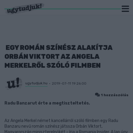
EGY ROMÁN SZÍNÉSZ ALAKÍTJA
ORBÁN VIKTORT AZ ANGELA
MERKELRŐL SZÓLÓ FILMBEN
ugytudjuk.hu
2019-07-11 19:26:00
1 hozzászólás
Radu Banzarut érte a megtiszteltetés.
Az Angela Merkel német kancellárról szóló filmben egy Radu
Banzaru nevű román színész játssza Orbán Viktort,
Magyarország miniszterelnökét - írja a Romania Insider. A lap úgy