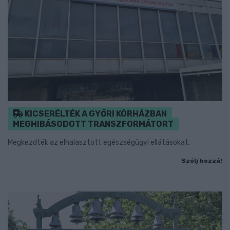
KICSERÉLTÉK A GYŐRI KÓRHÁZBAN
MEGHIBÁSODOTT TRANSZFORMÁTORT
Megkezdték az elhalasztott egészségügyi ellátásokat.
Szólj hozzá!