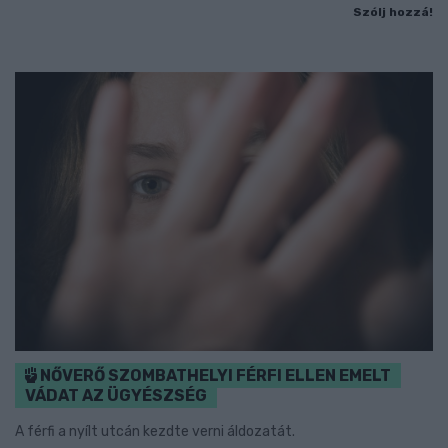
Szólj hozzá!
NŐVERŐ SZOMBATHELYI FÉRFI ELLEN EMELT
VÁDAT AZ ÜGYÉSZSÉG
A férfi a nyílt utcán kezdte verni áldozatát.