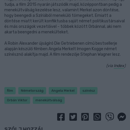
tudja, a film 2015 nyarán játszódik majd, középpontban pedig a
menekültválság kezelése lesz, valamint Merkel azon döntése,
hogy beengedi a Szíriából menekülő tömegeket. Emiatt a
döntése miatt került konfliktusba saját német politikustársaival
és más országok vezetőivel - többek között Orbánnal, aki nem
akarta beengedni a menekülteket.
A Robin Alexander újságíró Die Getriebenen című bestsellerje
alapján készülő filmben Angela Merkelt Imogen Kogge német
színésznő alakítja majd. A film rendezője Stephan Wagner lesz.
(via
Index
)
film
Németország
Angela Merkel
színész
Orbán Viktor
menekültválság
SZÓLJ HOZZÁ!