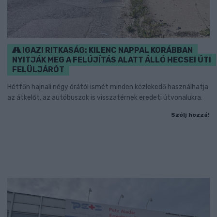
IGAZI RITKASÁG: KILENC NAPPAL KORÁBBAN
NYITJÁK MEG A FELÚJÍTÁS ALATT ÁLLÓ HECSEI ÚTI
FELÜLJÁRÓT
Hétfőn hajnali négy órától ismét minden közlekedő használhatja
az átkelőt, az autóbuszok is visszatérnek eredeti útvonalukra.
Szólj hozzá!