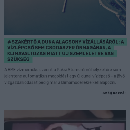
SZAKÉRTŐ A DUNA ALACSONY VÍZÁLLÁSÁRÓL: A
VÍZLÉPCSŐ SEM CSODASZER ÖNMAGÁBAN, A
KLÍMAVÁLTOZÁS MIATT ÚJ SZEMLÉLETRE VAN
SZÜKSÉG
A BME vízmérnöke szerint a Paksi Atomerőmű helyzetére sem
jelentene automatikus megoldást egy új dunai vízlépcső - a jövő
vízgazdálkodását pedig már a klímamodellekre kell alapozni.
Szólj hozzá!