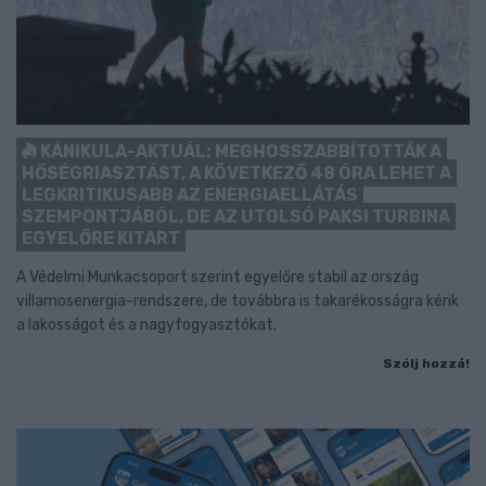
KÁNIKULA-AKTUÁL: MEGHOSSZABBÍTOTTÁK A
HŐSÉGRIASZTÁST, A KÖVETKEZŐ 48 ÓRA LEHET A
LEGKRITIKUSABB AZ ENERGIAELLÁTÁS
SZEMPONTJÁBÓL, DE AZ UTOLSÓ PAKSI TURBINA
EGYELŐRE KITART
A Védelmi Munkacsoport szerint egyelőre stabil az ország
villamosenergia-rendszere, de továbbra is takarékosságra kérik
a lakosságot és a nagyfogyasztókat.
Szólj hozzá!