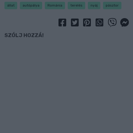
állat
autópálya
Románia
terelés
nyáj
pásztor
SZÓLJ HOZZÁ!