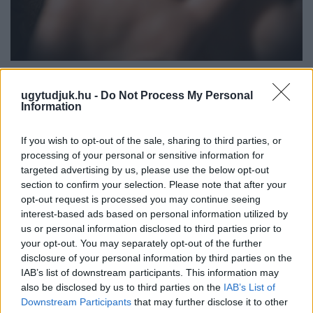
NŐVERŐ SZOMBATHELYI FÉRFI ELLEN EMELT
VÁDAT AZ ÜGYÉSZSÉG
ugytudjuk.hu -
Do Not Process My Personal
Information
A férfi a nyílt utcán kezdte verni áldozatát.
If you wish to opt-out of the sale, sharing to third parties, or
Szólj hozzá!
processing of your personal or sensitive information for
targeted advertising by us, please use the below opt-out
section to confirm your selection. Please note that after your
opt-out request is processed you may continue seeing
interest-based ads based on personal information utilized by
us or personal information disclosed to third parties prior to
your opt-out. You may separately opt-out of the further
disclosure of your personal information by third parties on the
IAB’s list of downstream participants. This information may
also be disclosed by us to third parties on the
IAB’s List of
Downstream Participants
that may further disclose it to other