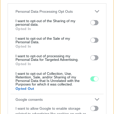
third parties.
Please note that this website/app uses one or more Google
Personal Data Processing Opt Outs
services and may gather and store information including but
not limited to your visit or usage behaviour. You may click to
I want to opt-out of the Sharing of my
personal data.
grant or deny consent to Google and its third-party tags to
Opted In
A RÓMAIAKTÓL AZ AGYAGKATONÁKIG –
use your data for below specified purposes in below Google
TÁRLATVEZETÉSEK, WORKSHOP ÉS
consent section.
I want to opt-out of the Sale of my
KÖZÖNSÉGTALÁLKOZÓ VÁRJA A LÁTOGATÓKAT A
Personal Data.
GYŐRI RÓMER MÚZEUMBAN
Opted In
Ingyenes programokkal és különleges kiállításokkal készülnek a
I want to opt-out of processing my
Personal Data for Targeted Advertising.
hét második felére, a hőségriadó idején ráadásul a Várkazamata
Opted In
– Kőtár is díjmentesen látogatható.
I want to opt-out of Collection, Use,
Szólj hozzá!
Retention, Sale, and/or Sharing of my
Personal Data that Is Unrelated with the
Purposes for which it was collected.
Opted Out
Google consents
I want to allow Google to enable storage
related to advertising like cookies on web or