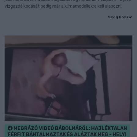
vízgazdálkodását pedig már a klímamodellekre kell alapozni.
Szólj hozzá!
MEGRÁZÓ VIDEÓ BÁBOLNÁRÓL: HAJLÉKTALAN
FÉRFIT BÁNTALMAZTAK ÉS ALÁZTAK MEG - HELYI