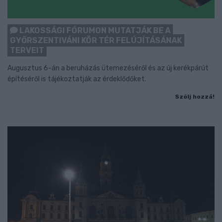
LAKOSSÁGI FÓRUMON MUTATJÁK BE A
GYŐRSZENTIVÁNI KÖR TÉR FELÚJÍTÁSÁNAK
TERVEIT
Augusztus 6-án a beruházás ütemezéséről és az új kerékpárút
építéséről is tájékoztatják az érdeklődőket.
Szólj hozzá!