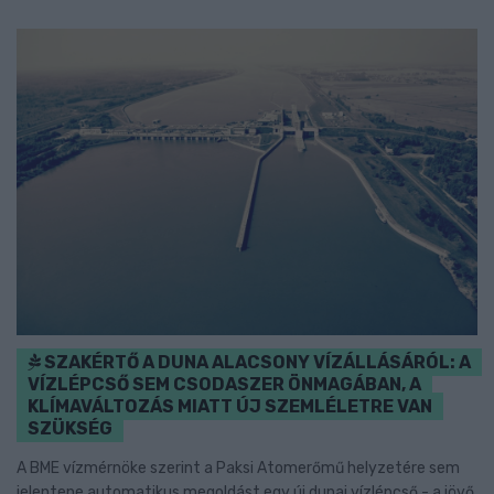
SZAKÉRTŐ A DUNA ALACSONY VÍZÁLLÁSÁRÓL: A
VÍZLÉPCSŐ SEM CSODASZER ÖNMAGÁBAN, A
KLÍMAVÁLTOZÁS MIATT ÚJ SZEMLÉLETRE VAN
SZÜKSÉG
A BME vízmérnöke szerint a Paksi Atomerőmű helyzetére sem
jelentene automatikus megoldást egy új dunai vízlépcső - a jövő