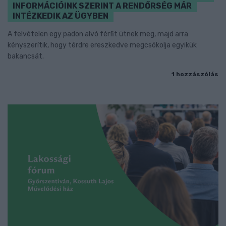
INFORMÁCIÓINK SZERINT A RENDŐRSÉG MÁR
INTÉZKEDIK AZ ÜGYBEN
A felvételen egy padon alvó férfit ütnek meg, majd arra
kényszerítik, hogy térdre ereszkedve megcsókolja egyikük
bakancsát.
1 hozzászólás