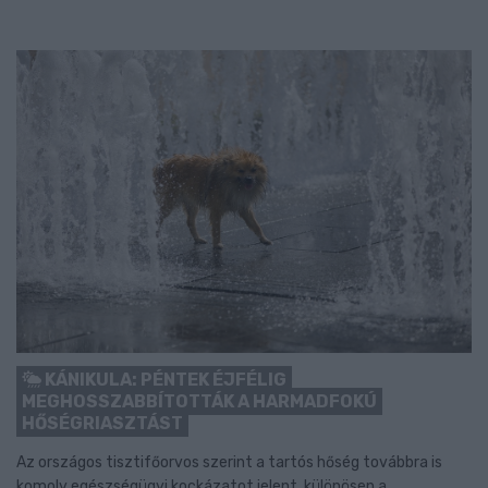
KÁNIKULA: PÉNTEK ÉJFÉLIG
MEGHOSSZABBÍTOTTÁK A HARMADFOKÚ
HŐSÉGRIASZTÁST
Az országos tisztifőorvos szerint a tartós hőség továbbra is
komoly egészségügyi kockázatot jelent, különösen a