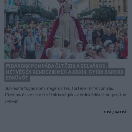
BAROKK POMPÁBA ÖLTÖZIK A BELVÁROS:
HÉTVÉGÉN RENDEZIK MEG A XXXIII. GYŐRI BAROKK
ESKÜVŐT
Jubileumi fogadalom megerősítés, történelmi felvonulás,
tűzshow és vezetett séták is várják az érdeklődőket augusztus
7–8-án.
Szólj hozzá!