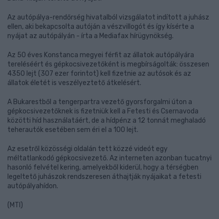
Az autópálya-rendőrség hivatalból vizsgálatot indított a juhász
ellen, aki bekapcsolta autóján a vészvillogót és így kísérte a
nyájat az autópályán - írta a Mediafax hírügynökség.
Az 50 éves Konstanca megyei férfit az állatok autópályára
tereléséért és gépkocsivezetőként is megbírságolták: összesen
4350 lejt (307 ezer forintot) kell fizetnie az autósok és az
állatok életét is veszélyeztető átkelésért.
A Bukarestből a tengerpartra vezető gyorsforgalmi úton a
gépkocsivezetőknek is fizetniük kell a Fetesti és Csernavoda
közötti híd használatáért, de a hídpénz a 12 tonnát meghaladó
teherautók esetében sem éri el a 100 lejt.
Az esetről közösségi oldalán tett közzé videót egy
méltatlankodó gépkocsivezető. Az interneten azonban tucatnyi
hasonló felvétel kering, amelyekből kiderül, hogy a térségben
legeltető juhászok rendszeresen áthajtják nyájaikat a fetesti
autópályahídon.
(MTI)