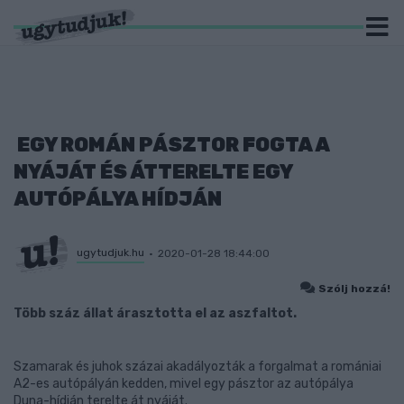
EGY ROMÁN PÁSZTOR FOGTA A
NYÁJÁT ÉS ÁTTERELTE EGY
AUTÓPÁLYA HÍDJÁN
ugytudjuk.hu
2020-01-28 18:44:00
Szólj hozzá!
Több száz állat árasztotta el az aszfaltot.
Szamarak és juhok százai akadályozták a forgalmat a romániai
A2-es autópályán kedden, mivel egy pásztor az autópálya
Duna-hídján terelte át nyáját.