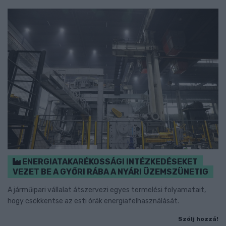
ENERGIATAKARÉKOSSÁGI INTÉZKEDÉSEKET
VEZET BE A GYŐRI RÁBA A NYÁRI ÜZEMSZÜNETIG
A járműipari vállalat átszervezi egyes termelési folyamatait,
hogy csökkentse az esti órák energiafelhasználását.
Szólj hozzá!