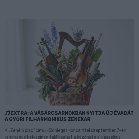
EXTRA: A VÁSÁRCSARNOKBAN NYITJA ÚJ ÉVADÁT
A GYŐRI FILHARMONIKUS ZENEKAR
A „Zenélő piac” című különleges koncerttel szeptember 7-én
rendhagyó helyszínen találkozhat a közönség a klasszikus