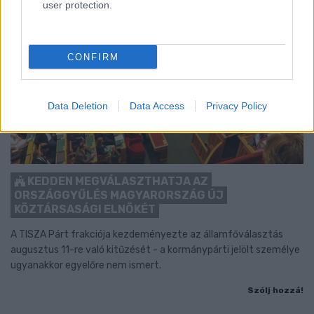
user protection.
CONFIRM
Data Deletion
Data Access
Privacy Policy
KEDDEN MEGVÁLASZTHATJA AZ
ORSZÁGGYŰLÉS MAGYARORSZÁG ÚJ
KÖZTÁRSASÁGI ELNÖKÉT
A TISZA Párt frakciója kezdeményezte az államfőválasztás
augusztus 11-re való kitűzését - a kormánypárti jelölt személye
ugyanakkor egyelőre nem ismert.
Szólj hozzá!