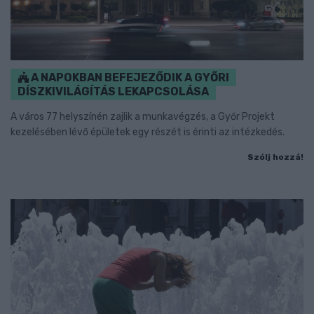
A NAPOKBAN BEFEJEZŐDIK A GYŐRI
DÍSZKIVILÁGÍTÁS LEKAPCSOLÁSA
A város 77 helyszínén zajlik a munkavégzés, a Győr Projekt
kezelésében lévő épületek egy részét is érinti az intézkedés.
Szólj hozzá!