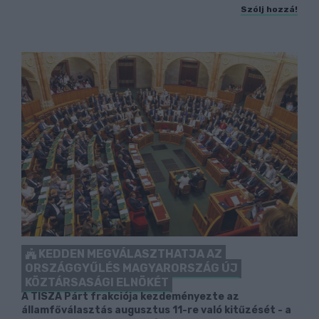
Szólj hozzá!
KEDDEN MEGVÁLASZTHATJA AZ
ORSZÁGGYŰLÉS MAGYARORSZÁG ÚJ
KÖZTÁRSASÁGI ELNÖKÉT
A TISZA Párt frakciója kezdeményezte az
államfőválasztás augusztus 11-re való kitűzését - a