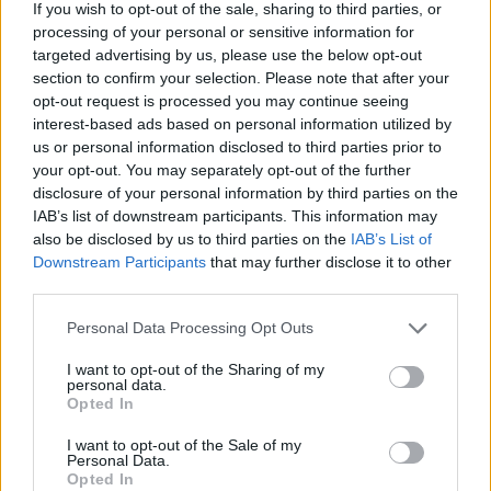
If you wish to opt-out of the sale, sharing to third parties, or
Júliusban mindössze 1,2 százalékkal emelkedtek
processing of your personal or sensitive information for
éves összevetésben a fogyasztói árak, miközben az
targeted advertising by us, please use the below opt-out
élelmiszerek ára már csökkent.
section to confirm your selection. Please note that after your
opt-out request is processed you may continue seeing
Szólj hozzá!
interest-based ads based on personal information utilized by
us or personal information disclosed to third parties prior to
your opt-out. You may separately opt-out of the further
disclosure of your personal information by third parties on the
IAB’s list of downstream participants. This information may
also be disclosed by us to third parties on the
IAB’s List of
Downstream Participants
that may further disclose it to other
third parties.
Please note that this website/app uses one or more Google
Personal Data Processing Opt Outs
services and may gather and store information including but
not limited to your visit or usage behaviour. You may click to
I want to opt-out of the Sharing of my
personal data.
grant or deny consent to Google and its third-party tags to
Opted In
use your data for below specified purposes in below Google
consent section.
I want to opt-out of the Sale of my
Personal Data.
Opted In
A BAROKK ÖSSZES ÁRNYALATA ÉS MÉG EGY