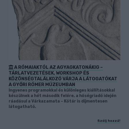
A RÓMAIAKTÓL AZ AGYAGKATONÁKIG –
TÁRLATVEZETÉSEK, WORKSHOP ÉS
KÖZÖNSÉGTALÁLKOZÓ VÁRJA A LÁTOGATÓKAT
A GYŐRI RÓMER MÚZEUMBAN
Ingyenes programokkal és különleges kiállításokkal
készülnek a hét második felére, a hőségriadó idején
ráadásul a Várkazamata – Kőtár is díjmentesen
látogatható.
Szólj hozzá!