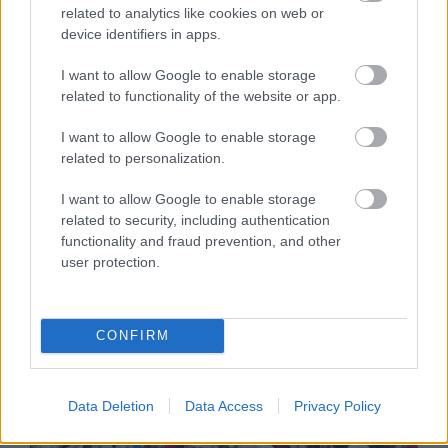
related to analytics like cookies on web or
device identifiers in apps.
ENERGIATAKARÉKOSSÁG: KORÁBBAN
KEZDŐDIK A GYŐRI AUDI ETO KC PÉNTEKI
I want to allow Google to enable storage
FELKÉSZÜLÉSI MÉRKŐZÉSE
related to functionality of the website or app.
Az energiaellátás tehermentesítése érdekében
másfél órával előrébb hozták a Brest Bretagne
Handball elleni találkozó kezdését.
I want to allow Google to enable storage
related to personalization.
1 hozzászólás
I want to allow Google to enable storage
related to security, including authentication
functionality and fraud prevention, and other
user protection.
CONFIRM
Data Deletion
Data Access
Privacy Policy