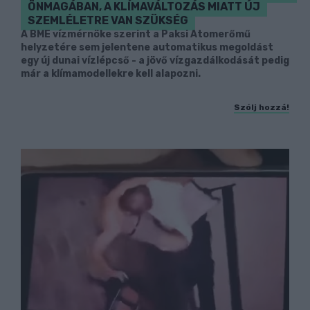
ÖNMAGÁBAN, A KLÍMAVÁLTOZÁS MIATT ÚJ
SZEMLÉLETRE VAN SZÜKSÉG
A BME vízmérnöke szerint a Paksi Atomerőmű
helyzetére sem jelentene automatikus megoldást
egy új dunai vízlépcső - a jövő vízgazdálkodását pedig
már a klímamodellekre kell alapozni.
Szólj hozzá!