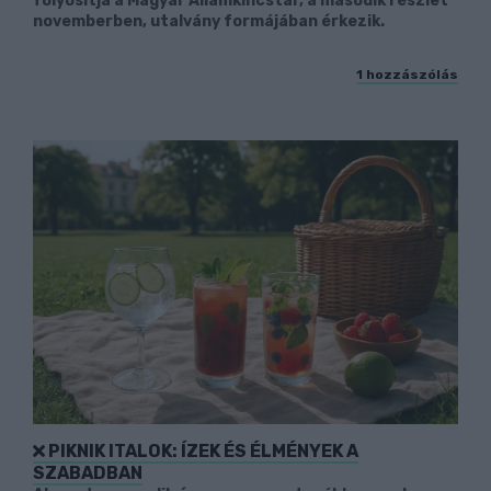
folyósítja a Magyar Államkincstár, a második részlet
novemberben, utalvány formájában érkezik.
1 hozzászólás
PIKNIK ITALOK: ÍZEK ÉS ÉLMÉNYEK A
SZABADBAN