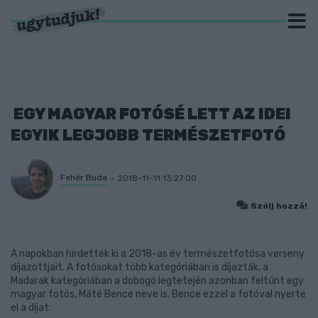
EGY MAGYAR FOTÓSÉ LETT AZ IDEI
EGYIK LEGJOBB TERMÉSZETFOTÓ
Fehér Buda
2018-11-11 13:27:00
Szólj hozzá!
A napokban hirdették ki a 2018-as év természetfotósa verseny
díjazottjait. A fotósokat több kategóriában is díjazták, a
Madarak kategóriában a dobogó legtetején azonban feltűnt egy
magyar fotós, Máté Bence neve is. Bence ezzel a fotóval nyerte
el a díjat: