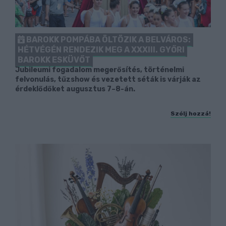
BAROKK POMPÁBA ÖLTÖZIK A BELVÁROS:
HÉTVÉGÉN RENDEZIK MEG A XXXIII. GYŐRI
BAROKK ESKÜVŐT
Jubileumi fogadalom megerősítés, történelmi
felvonulás, tűzshow és vezetett séták is várják az
érdeklődőket augusztus 7–8-án.
Szólj hozzá!