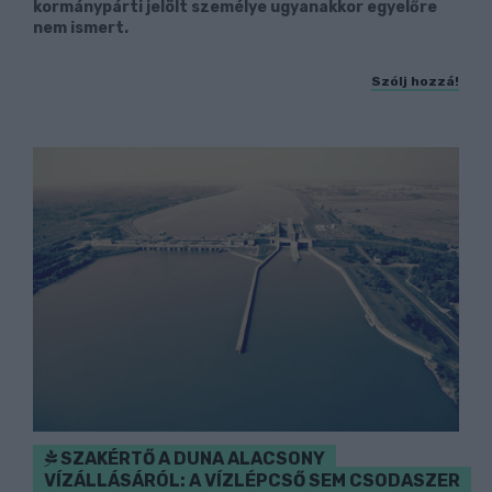
kormánypárti jelölt személye ugyanakkor egyelőre
nem ismert.
Szólj hozzá!
SZAKÉRTŐ A DUNA ALACSONY
VÍZÁLLÁSÁRÓL: A VÍZLÉPCSŐ SEM CSODASZER