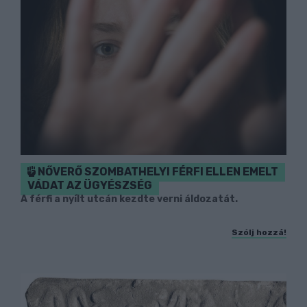
NŐVERŐ SZOMBATHELYI FÉRFI ELLEN EMELT
VÁDAT AZ ÜGYÉSZSÉG
A férfi a nyílt utcán kezdte verni áldozatát.
Szólj hozzá!