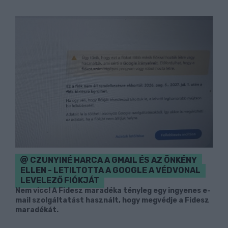
CZUNYINÉ HARCA A GMAIL ÉS AZ ÖNKÉNY
ELLEN - LETILTOTTA A GOOGLE A VÉDVONAL
LEVELEZŐ FIÓKJÁT
Nem vicc! A Fidesz maradéka tényleg egy ingyenes e-
mail szolgáltatást használt, hogy megvédje a Fidesz
maradékát.