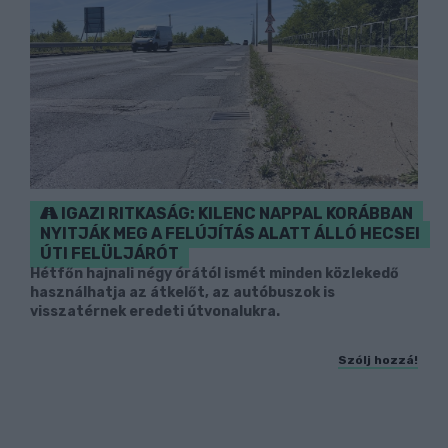
IGAZI RITKASÁG: KILENC NAPPAL KORÁBBAN
NYITJÁK MEG A FELÚJÍTÁS ALATT ÁLLÓ HECSEI
ÚTI FELÜLJÁRÓT
Hétfőn hajnali négy órától ismét minden közlekedő
használhatja az átkelőt, az autóbuszok is
visszatérnek eredeti útvonalukra.
Szólj hozzá!