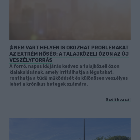
NEM VÁRT HELYEN IS OKOZHAT PROBLÉMÁKAT
AZ EXTRÉM HŐSÉG: A TALAJKÖZELI ÓZON AZ ÚJ
VESZÉLYFORRÁS
A forró, napos időjárás kedvez a talajközeli ózon
kialakulásának, amely irritálhatja a légutakat,
ronthatja a tüdő működését és különösen veszélyes
lehet a krónikus betegek számára.
Szólj hozzá!