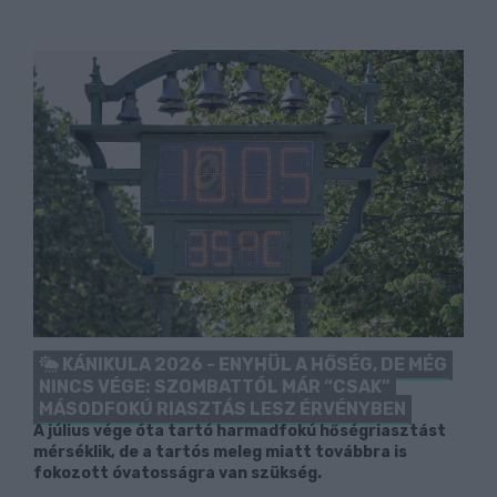
KÁNIKULA 2026 - ENYHÜL A HŐSÉG, DE MÉG
NINCS VÉGE: SZOMBATTÓL MÁR “CSAK”
MÁSODFOKÚ RIASZTÁS LESZ ÉRVÉNYBEN
A július vége óta tartó harmadfokú hőségriasztást
mérséklik, de a tartós meleg miatt továbbra is
fokozott óvatosságra van szükség.