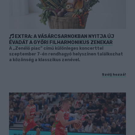
EXTRA: A VÁSÁRCSARNOKBAN NYITJA ÚJ
ÉVADÁT A GYŐRI FILHARMONIKUS ZENEKAR
A „Zenélő piac” című különleges koncerttel
szeptember 7-én rendhagyó helyszínen találkozhat
a közönség a klasszikus zenével.
Szólj hozzá!