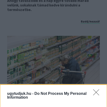
Ahogy tavaszodik és a nap egyre tovább marad
velünk, sokaknak támad kedve kirándulni a
természetbe.
Szólj hozzá!
ugytudjuk.hu -
Do Not Process My Personal
Information
ÖRÖMHÍR: TÍZ ÉVE NEM VOLT ILYEN
ALACSONY AZ INFLÁCIÓ MAGYARORSZÁGON