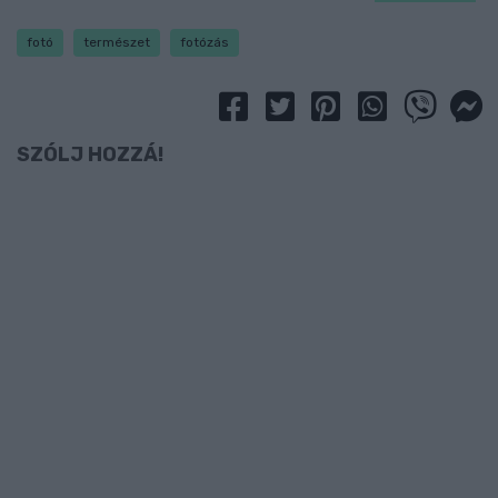
fotó
természet
fotózás
SZÓLJ HOZZÁ!