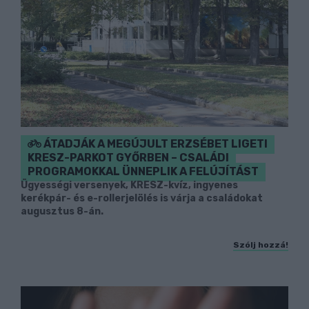
ÁTADJÁK A MEGÚJULT ERZSÉBET LIGETI
KRESZ-PARKOT GYŐRBEN – CSALÁDI
PROGRAMOKKAL ÜNNEPLIK A FELÚJÍTÁST
Ügyességi versenyek, KRESZ-kvíz, ingyenes
kerékpár- és e-rollerjelölés is várja a családokat
augusztus 8-án.
Szólj hozzá!