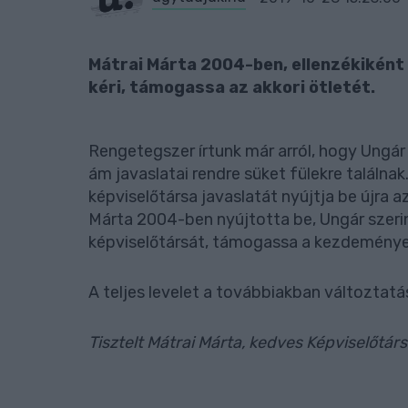
Mátrai Márta 2004-ben, ellenzékiként 
kéri, támogassa az akkori ötletét.
Rengetegszer írtunk már arról, hogy Ungár
ám javaslatai rendre süket fülekre találna
képviselőtársa javaslatát nyújtja be újra 
Márta 2004-ben nyújtotta be, Ungár szerint
képviselőtársát, támogassa a kezdemény
A teljes levelet a továbbiakban változtatás
Tisztelt Mátrai Márta, kedves Képviselőtár