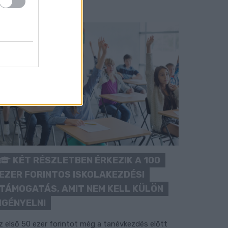
KÉT RÉSZLETBEN ÉRKEZIK A 100
EZER FORINTOS ISKOLAKEZDÉSI
TÁMOGATÁS, AMIT NEM KELL KÜLÖN
IGÉNYELNI
z első 50 ezer forintot még a tanévkezdés előtt