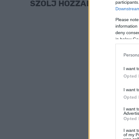
SZÓLJ HOZZÁ!
participants
Downstream 
Please note
information 
deny consent
in below Go
Persona
I want t
Opted 
I want t
Opted 
I want 
Advertis
Opted 
I want t
of my P
was col