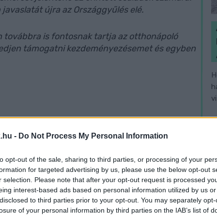
javaslatát újra az Országgyűlés elé.
továbbra is fontosnak tartja az otthonápoló
kedjen támogatni kezdeményezésemet és egyben
H
h
v
.hu -
Do Not Process My Personal Information
to opt-out of the sale, sharing to third parties, or processing of your per
Mátrai Márta
formation for targeted advertising by us, please use the below opt-out s
r selection. Please note that after your opt-out request is processed y
eing interest-based ads based on personal information utilized by us or
disclosed to third parties prior to your opt-out. You may separately opt-
losure of your personal information by third parties on the IAB’s list of