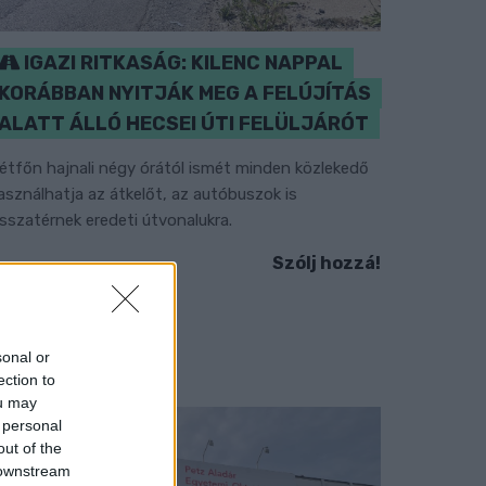
IGAZI RITKASÁG: KILENC NAPPAL
KORÁBBAN NYITJÁK MEG A FELÚJÍTÁS
ALATT ÁLLÓ HECSEI ÚTI FELÜLJÁRÓT
étfőn hajnali négy órától ismét minden közlekedő
asználhatja az átkelőt, az autóbuszok is
isszatérnek eredeti útvonalukra.
Szólj hozzá!
sonal or
ection to
ou may
 personal
out of the
 downstream