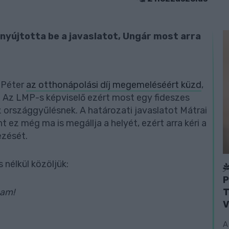
nyújtotta be a javaslatot, Ungár most arra
 Péter
az otthonápolási díj megemeléséért küzd
,
k. Az LMP-s képviselő ezért most egy fideszes
az országgyűlésnek. A határozati javaslatot Mátrai
 ez még ma is megállja a helyét, ezért arra kéri a
ezését.
 nélkül közöljük:
P
T
sam!
V
A