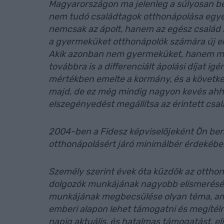
Magyarországon ma jelenleg a súlyosan be
nem tudó családtagok otthonápolása egye
nemcsak az ápolt, hanem az egész család 
a gyermeküket otthonápolók számára új ellá
Akik azonban nem gyermeküket, hanem más 
továbbra is a differenciált ápolási díjat i
mértékben emelte a kormány, és a követke
majd, de ez még mindig nagyon kevés ahho
elszegényedést megállítsa az érintett csa
2004-ben a Fidesz képviselőjeként Ön beny
otthonápolásért járó minimálbér érdekében,
Személy szerint évek óta küzdök az otthoná
dolgozók munkájának nagyobb elismeréséé
munkájának megbecsülése olyan téma, amit 
emberi alapon lehet támogatni és megítélni
napig aktuális, és hatalmas támogatást, el