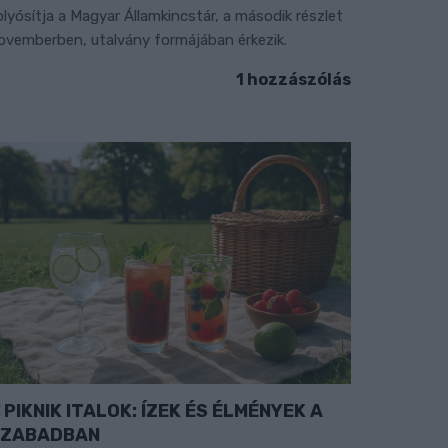
olyósítja a Magyar Államkincstár, a második részlet
ovemberben, utalvány formájában érkezik.
1 hozzászólás
PIKNIK ITALOK: ÍZEK ÉS ÉLMÉNYEK A
SZABADBAN