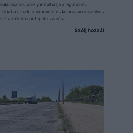
ialakulásának, amely irritálhatja a légutakat,
onthatja a tüdő működését és különösen veszélyes
ehet a krónikus betegek számára.
Szólj hozzá!