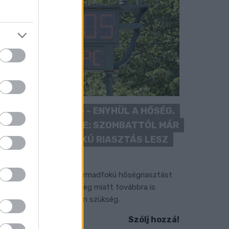
KÁNIKULA 2026 - ENYHÜL A HŐSÉG,
DE MÉG NINCS VÉGE: SZOMBATTÓL MÁR
“CSAK” MÁSODFOKÚ RIASZTÁS LESZ
ÉRVÉNYBEN
 július vége óta tartó harmadfokú hőségriasztást
érséklik, de a tartós meleg miatt továbbra is
okozott óvatosságra van szükség.
Szólj hozzá!