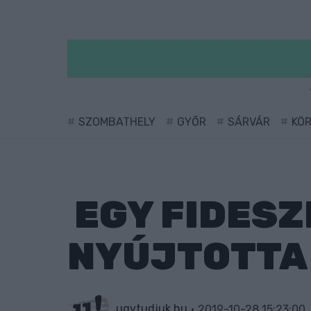
SZOMBATHELY
GYŐR
SÁRVÁR
KÖ
EGY FIDESZ
NYÚJTOTTA 
ugytudjuk.hu
2019-10-28 15:23:00