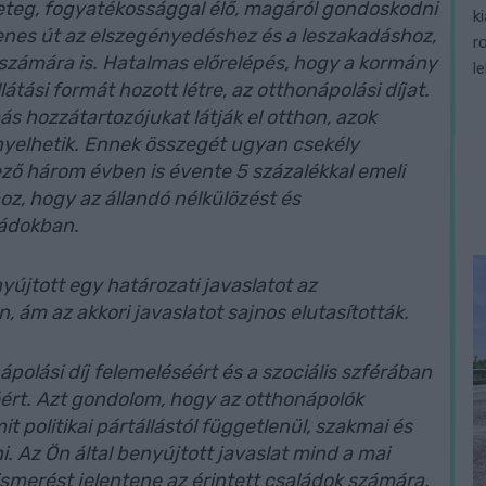
teg, fogyatékossággal élő, magáról gondoskodni
k
nes út az elszegényedéshez és a leszakadáshoz,
r
számára is. Hatalmas előrelépés, hogy a kormány
l
tási formát hozott létre, az otthonápolási díjat.
hozzátartozójukat látják el otthon, azok
gényelhetik. Ennek összegét ugyan csekély
ző három évben is évente 5 százalékkal emeli
z, hogy az állandó nélkülözést és
ládokban.
újtott egy határozati javaslatot az
 ám az akkori javaslatot sajnos elutasították.
polási díj felemeléséért és a szociális szférában
rt. Azt gondolom, hogy az otthonápolók
politikai pártállástól függetlenül, szakmai és
. Az Ön által benyújtott javaslat mind a mai
ismerést jelentene az érintett családok számára.