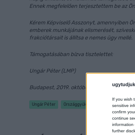
Ennek megfelelően terjesztettem be az Ön 
Kérem Képviselő Asszonyt, amennyiben Ön 
emberek munkájának elismerését, szíves
frakciótársait is állítsa e nemes ügy mellé.
Támogatásában bízva tisztelettel:
Ungár Péter (LMP)
ugytudjuk
Budapest, 2019. október 28.
If you wish 
Ungár Péter
Országgyűlés
otthonápolási díj
sensitive in
confirm you
continue se
information 
further disc