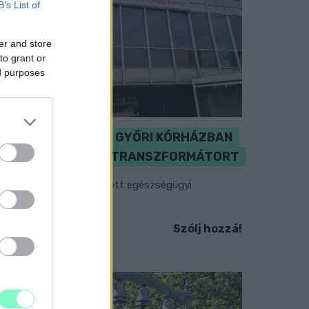
B’s List of
er and store
to grant or
ed purposes
KICSERÉLTÉK A GYŐRI KÓRHÁZBAN
MEGHIBÁSODOTT TRANSZFORMÁTORT
egkezdték az elhalasztott egészségügyi
llátásokat.
Szólj hozzá!