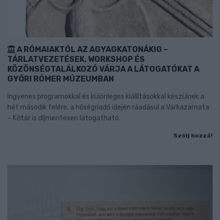
A RÓMAIAKTÓL AZ AGYAGKATONÁKIG –
TÁRLATVEZETÉSEK, WORKSHOP ÉS
KÖZÖNSÉGTALÁLKOZÓ VÁRJA A LÁTOGATÓKAT A
GYŐRI RÓMER MÚZEUMBAN
Ingyenes programokkal és különleges kiállításokkal készülnek a
hét második felére, a hőségriadó idején ráadásul a Várkazamata
– Kőtár is díjmentesen látogatható.
Szólj hozzá!