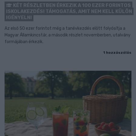
KÉT RÉSZLETBEN ÉRKEZIK A 100 EZER FORINTOS
ISKOLAKEZDÉSI TÁMOGATÁS, AMIT NEM KELL KÜLÖN
IGÉNYELNI
Az első 50 ezer forintot még a tanévkezdés előtt folyósítja a
Magyar Államkincstár, a második részlet novemberben, utalvány
formájában érkezik.
1 hozzászólás