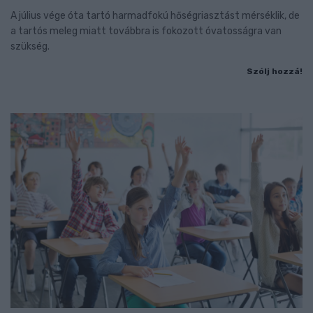
A július vége óta tartó harmadfokú hőségriasztást mérséklik, de
a tartós meleg miatt továbbra is fokozott óvatosságra van
szükség.
Szólj hozzá!