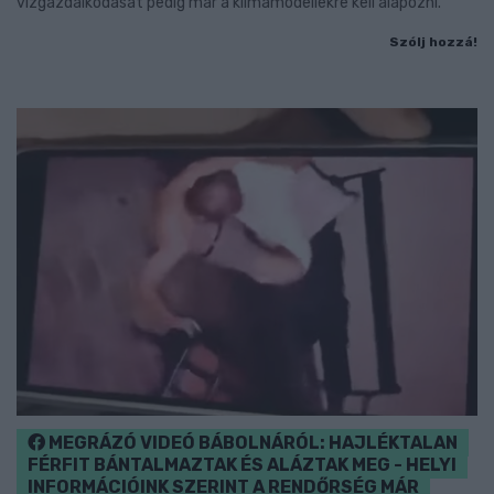
vízgazdálkodását pedig már a klímamodellekre kell alapozni.
Szólj hozzá!
MEGRÁZÓ VIDEÓ BÁBOLNÁRÓL: HAJLÉKTALAN
FÉRFIT BÁNTALMAZTAK ÉS ALÁZTAK MEG - HELYI
INFORMÁCIÓINK SZERINT A RENDŐRSÉG MÁR