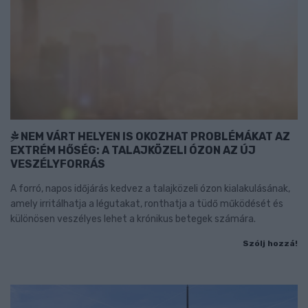
NEM VÁRT HELYEN IS OKOZHAT PROBLÉMÁKAT AZ
EXTRÉM HŐSÉG: A TALAJKÖZELI ÓZON AZ ÚJ
VESZÉLYFORRÁS
A forró, napos időjárás kedvez a talajközeli ózon kialakulásának,
amely irritálhatja a légutakat, ronthatja a tüdő működését és
különösen veszélyes lehet a krónikus betegek számára.
Szólj hozzá!