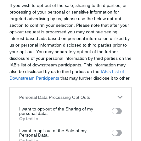
If you wish to opt-out of the sale, sharing to third parties, or
processing of your personal or sensitive information for
targeted advertising by us, please use the below opt-out
section to confirm your selection. Please note that after your
opt-out request is processed you may continue seeing
interest-based ads based on personal information utilized by
A BAROKK ÖSSZES ÁRNYALATA ÉS MÉG EGY SOR
us or personal information disclosed to third parties prior to
KIVÁLÓ PROGRAM VÁR MINDENKIT EZEN A HÉTVÉGÉN
your opt-out. You may separately opt-out of the further
GYŐRBEN
disclosure of your personal information by third parties on the
IAB’s list of downstream participants. This information may
Középpontban a hagyományőrzés, de lesz Pogány Induló és
also be disclosed by us to third parties on the
IAB’s List of
Majka koncert, jóga szeánsz, “borhajózás” és egy csomó minden
Downstream Participants
that may further disclose it to other
más.
third parties.
Szólj hozzá!
Please note that this website/app uses one or more Google
Personal Data Processing Opt Outs
services and may gather and store information including but
not limited to your visit or usage behaviour. You may click to
I want to opt-out of the Sharing of my
personal data.
grant or deny consent to Google and its third-party tags to
Opted In
use your data for below specified purposes in below Google
consent section.
I want to opt-out of the Sale of my
Personal Data.
Opted In