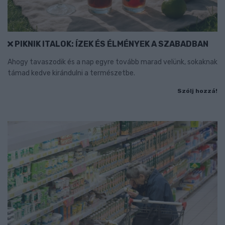
PIKNIK ITALOK: ÍZEK ÉS ÉLMÉNYEK A SZABADBAN
Ahogy tavaszodik és a nap egyre tovább marad velünk, sokaknak
támad kedve kirándulni a természetbe.
Szólj hozzá!