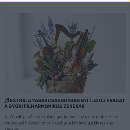
EXTRA: A VÁSÁRCSARNOKBAN NYITJA ÚJ ÉVADÁT
A GYŐRI FILHARMONIKUS ZENEKAR
A „Zenélő piac” című különleges koncerttel szeptember 7-én
rendhagyó helyszínen találkozhat a közönség a klasszikus
zenével.