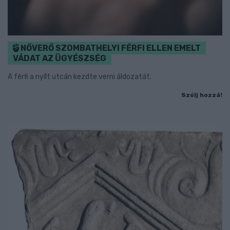
NŐVERŐ SZOMBATHELYI FÉRFI ELLEN EMELT
VÁDAT AZ ÜGYÉSZSÉG
A férfi a nyílt utcán kezdte verni áldozatát.
Szólj hozzá!