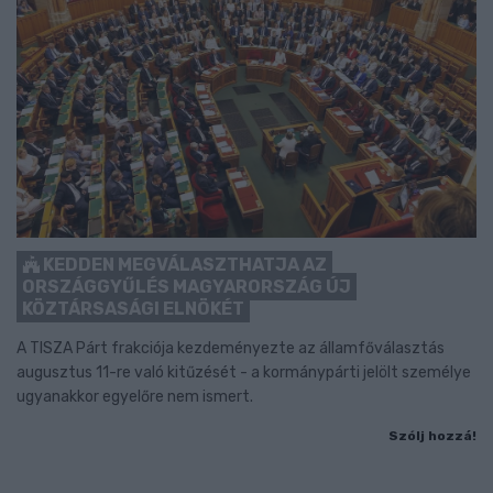
KEDDEN MEGVÁLASZTHATJA AZ
ORSZÁGGYŰLÉS MAGYARORSZÁG ÚJ
KÖZTÁRSASÁGI ELNÖKÉT
A TISZA Párt frakciója kezdeményezte az államfőválasztás
augusztus 11-re való kitűzését - a kormánypárti jelölt személye
ugyanakkor egyelőre nem ismert.
Szólj hozzá!