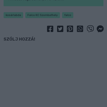
kosárlabda
Falco KC Szombathely
falco
SZÓLJ HOZZÁ!