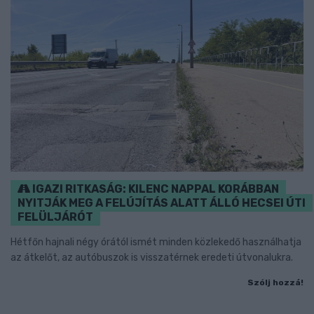
IGAZI RITKASÁG: KILENC NAPPAL KORÁBBAN
NYITJÁK MEG A FELÚJÍTÁS ALATT ÁLLÓ HECSEI ÚTI
FELÜLJÁRÓT
Hétfőn hajnali négy órától ismét minden közlekedő használhatja
az átkelőt, az autóbuszok is visszatérnek eredeti útvonalukra.
Szólj hozzá!