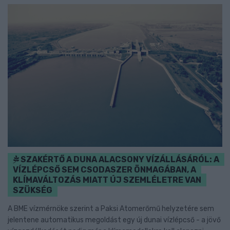
SZAKÉRTŐ A DUNA ALACSONY VÍZÁLLÁSÁRÓL: A
VÍZLÉPCSŐ SEM CSODASZER ÖNMAGÁBAN, A
KLÍMAVÁLTOZÁS MIATT ÚJ SZEMLÉLETRE VAN
SZÜKSÉG
A BME vízmérnöke szerint a Paksi Atomerőmű helyzetére sem
jelentene automatikus megoldást egy új dunai vízlépcső - a jövő