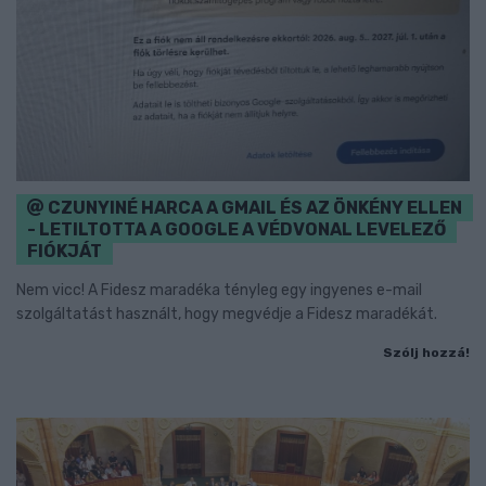
CZUNYINÉ HARCA A GMAIL ÉS AZ ÖNKÉNY ELLEN
- LETILTOTTA A GOOGLE A VÉDVONAL LEVELEZŐ
FIÓKJÁT
Nem vicc! A Fidesz maradéka tényleg egy ingyenes e-mail
szolgáltatást használt, hogy megvédje a Fidesz maradékát.
Szólj hozzá!