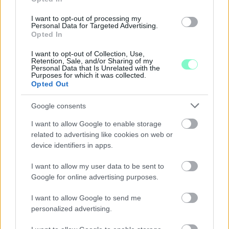
I want to opt-out of processing my
Personal Data for Targeted Advertising.
Opted In
I want to opt-out of Collection, Use,
Retention, Sale, and/or Sharing of my
Personal Data that Is Unrelated with the
Purposes for which it was collected.
Opted Out
ENERGIATAKARÉKOSSÁG: KORÁBBAN KEZDŐDIK
Google consents
A GYŐRI AUDI ETO KC PÉNTEKI FELKÉSZÜLÉSI
I want to allow Google to enable storage
MÉRKŐZÉSE
related to advertising like cookies on web or
Az energiaellátás tehermentesítése érdekében másfél órával
device identifiers in apps.
előrébb hozták a Brest Bretagne Handball elleni találkozó
kezdését.
I want to allow my user data to be sent to
Google for online advertising purposes.
1 hozzászólás
I want to allow Google to send me
personalized advertising.