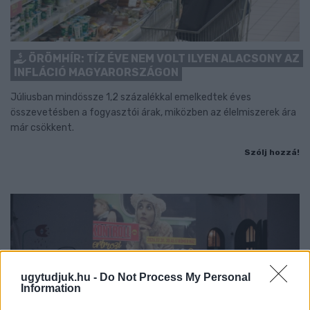
ÖRÖMHÍR: TÍZ ÉVE NEM VOLT ILYEN ALACSONY AZ
INFLÁCIÓ MAGYARORSZÁGON
Júliusban mindössze 1,2 százalékkal emelkedtek éves
összevetésben a fogyasztói árak, miközben az élelmiszerek ára
már csökkent.
Szólj hozzá!
ugytudjuk.hu -
Do Not Process My Personal
Information