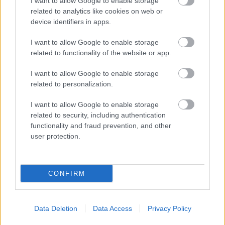
I want to allow Google to enable storage
related to analytics like cookies on web or
device identifiers in apps.
I want to allow Google to enable storage
related to functionality of the website or app.
I want to allow Google to enable storage
related to personalization.
I want to allow Google to enable storage
related to security, including authentication
functionality and fraud prevention, and other
user protection.
BAROKK POMPÁBA ÖLTÖZIK A BELVÁROS:
HÉTVÉGÉN RENDEZIK MEG A XXXIII. GYŐRI BAROKK
ESKÜVŐT
CONFIRM
Jubileumi fogadalom megerősítés, történelmi felvonulás,
tűzshow és vezetett séták is várják az érdeklődőket augusztus
7–8-án.
Data Deletion
Data Access
Privacy Policy
Szólj hozzá!