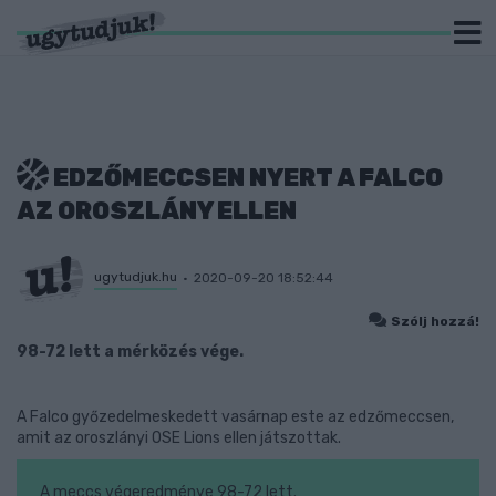
EDZŐMECCSEN NYERT A FALCO
AZ OROSZLÁNY ELLEN
ugytudjuk.hu
2020-09-20 18:52:44
Szólj hozzá!
98-72 lett a mérközés vége.
A Falco győzedelmeskedett vasárnap este az edzőmeccsen,
amit az oroszlányi OSE Lions ellen játszottak.
A meccs végeredménye 98-72 lett.