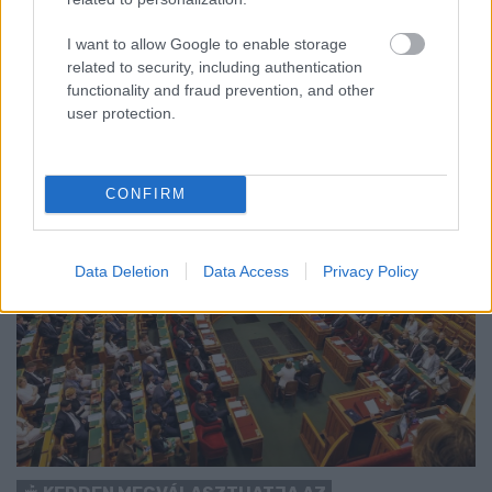
Nem vicc! A Fidesz maradéka tényleg egy ingyenes e-mail
I want to allow Google to enable storage
szolgáltatást használt, hogy megvédje a Fidesz maradékát.
related to security, including authentication
functionality and fraud prevention, and other
Szólj hozzá!
user protection.
CONFIRM
Data Deletion
Data Access
Privacy Policy