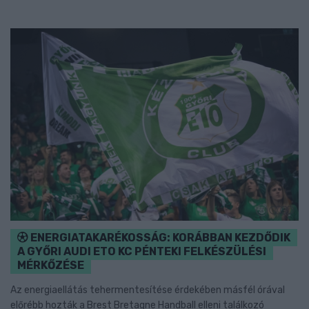
ENERGIATAKARÉKOSSÁG: KORÁBBAN KEZDŐDIK
A GYŐRI AUDI ETO KC PÉNTEKI FELKÉSZÜLÉSI
MÉRKŐZÉSE
Az energiaellátás tehermentesítése érdekében másfél órával
előrébb hozták a Brest Bretagne Handball elleni találkozó