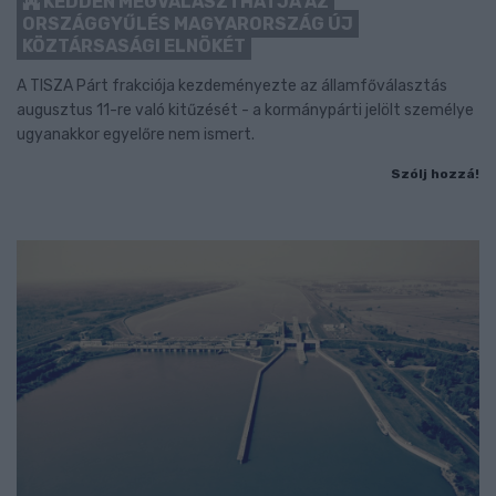
KEDDEN MEGVÁLASZTHATJA AZ
ORSZÁGGYŰLÉS MAGYARORSZÁG ÚJ
KÖZTÁRSASÁGI ELNÖKÉT
A TISZA Párt frakciója kezdeményezte az államfőválasztás
augusztus 11-re való kitűzését - a kormánypárti jelölt személye
ugyanakkor egyelőre nem ismert.
Szólj hozzá!