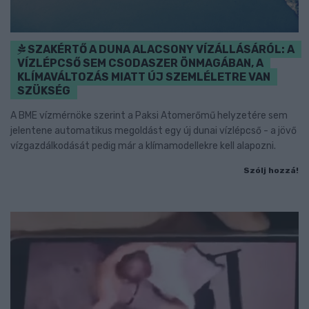
SZAKÉRTŐ A DUNA ALACSONY VÍZÁLLÁSÁRÓL: A
VÍZLÉPCSŐ SEM CSODASZER ÖNMAGÁBAN, A
KLÍMAVÁLTOZÁS MIATT ÚJ SZEMLÉLETRE VAN
SZÜKSÉG
A BME vízmérnöke szerint a Paksi Atomerőmű helyzetére sem
jelentene automatikus megoldást egy új dunai vízlépcső - a jövő
vízgazdálkodását pedig már a klímamodellekre kell alapozni.
Szólj hozzá!