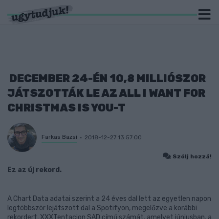
DECEMBER 24-ÉN 10,8 MILLIÓSZOR
JÁTSZOTTÁK LE AZ ALL I WANT FOR
CHRISTMAS IS YOU-T
Farkas Bazsi
2018-12-27 13:57:00
Szólj hozzá!
Ez az új rekord.
A Chart Data adatai szerint a 24 éves dal lett az egyetlen napon
legtöbbször lejátszott dal a Spotifyon, megelőzve a korábbi
rekordert, XXXTentacion SAD című számát, amelyet júniusban, a