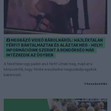
MEGRÁZÓ VIDEÓ BÁBOLNÁRÓL: HAJLÉKTALAN
FÉRFIT BÁNTALMAZTAK ÉS ALÁZTAK MEG - HELYI
INFORMÁCIÓINK SZERINT A RENDŐRSÉG MÁR
INTÉZKEDIK AZ ÜGYBEN
A felvételen egy padon alvó férfit ütnek meg, majd arra
kényszerítik, hogy térdre ereszkedve megcsókolja egyikük
bakancsát.
1 hozzászólás