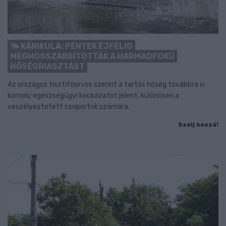
KÁNIKULA: PÉNTEK ÉJFÉLIG
MEGHOSSZABBÍTOTTÁK A HARMADFOKÚ
HŐSÉGRIASZTÁST
Az országos tisztifőorvos szerint a tartós hőség továbbra is
komoly egészségügyi kockázatot jelent, különösen a
veszélyeztetett csoportok számára.
Szólj hozzá!