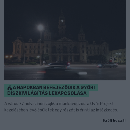
A NAPOKBAN BEFEJEZŐDIK A GYŐRI
DÍSZKIVILÁGÍTÁS LEKAPCSOLÁSA
A város 77 helyszínén zajlik a munkavégzés, a Győr Projekt
kezelésében lévő épületek egy részét is érinti az intézkedés.
Szólj hozzá!