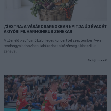
EXTRA: A VÁSÁRCSARNOKBAN NYITJA ÚJ ÉVADÁT
A GYŐRI FILHARMONIKUS ZENEKAR
A „Zenélő piac” című különleges koncerttel szeptember 7-én
rendhagyó helyszínen találkozhat a közönség a klasszikus
zenével.
Szólj hozzá!