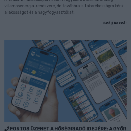
villamosenergia-rendszere, de továbbra is takarékosságra kérik
a lakosságot és a nagyfogyasztókat.
Szólj hozzá!
FONTOS ÜZENET A HŐSÉGRIADÓ IDEJÉRE: A GYŐR