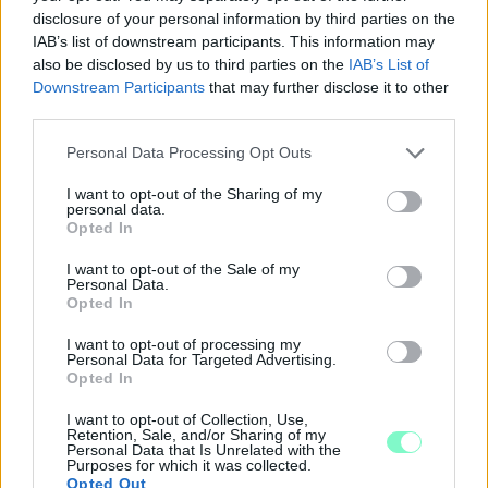
disclosure of your personal information by third parties on the
IAB’s list of downstream participants. This information may
also be disclosed by us to third parties on the
IAB’s List of
Downstream Participants
that may further disclose it to other
third parties.
Please note that this website/app uses one or more Google
Personal Data Processing Opt Outs
services and may gather and store information including but
not limited to your visit or usage behaviour. You may click to
I want to opt-out of the Sharing of my
personal data.
grant or deny consent to Google and its third-party tags to
Opted In
use your data for below specified purposes in below Google
consent section.
I want to opt-out of the Sale of my
Personal Data.
Opted In
A RÓMAIAKTÓL AZ AGYAGKATONÁKIG –
I want to opt-out of processing my
TÁRLATVEZETÉSEK, WORKSHOP ÉS
Personal Data for Targeted Advertising.
Opted In
KÖZÖNSÉGTALÁLKOZÓ VÁRJA A LÁTOGATÓKAT A
GYŐRI RÓMER MÚZEUMBAN
I want to opt-out of Collection, Use,
Retention, Sale, and/or Sharing of my
Ingyenes programokkal és különleges kiállításokkal készülnek a
Personal Data that Is Unrelated with the
Purposes for which it was collected.
hét második felére, a hőségriadó idején ráadásul a Várkazamata
Opted Out