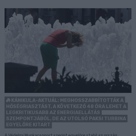
KÁNIKULA-AKTUÁL: MEGHOSSZABBÍTOTTÁK A
HŐSÉGRIASZTÁST, A KÖVETKEZŐ 48 ÓRA LEHET A
LEGKRITIKUSABB AZ ENERGIAELLÁTÁS
SZEMPONTJÁBÓL, DE AZ UTOLSÓ PAKSI TURBINA
EGYELŐRE KITART
A Védelmi Munkacsoport szerint egyelőre stabil az ország