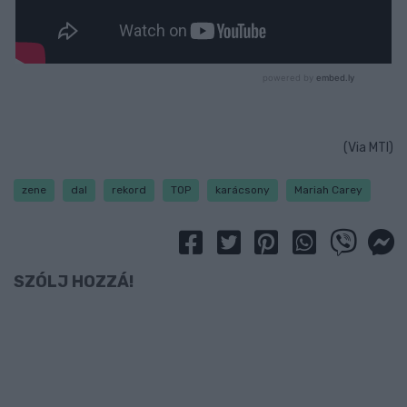
(Via MTI)
zene
dal
rekord
TOP
karácsony
Mariah Carey
SZÓLJ HOZZÁ!