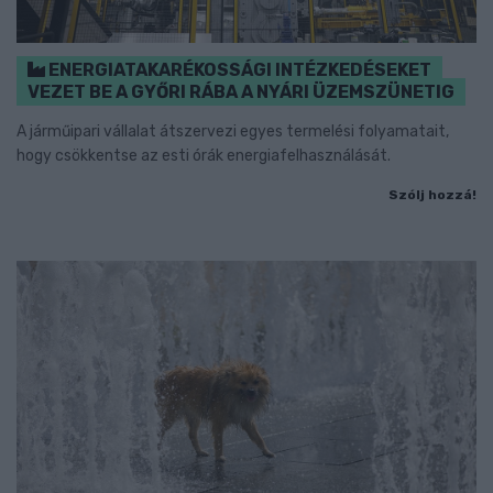
ENERGIATAKARÉKOSSÁGI INTÉZKEDÉSEKET
VEZET BE A GYŐRI RÁBA A NYÁRI ÜZEMSZÜNETIG
A járműipari vállalat átszervezi egyes termelési folyamatait,
hogy csökkentse az esti órák energiafelhasználását.
Szólj hozzá!