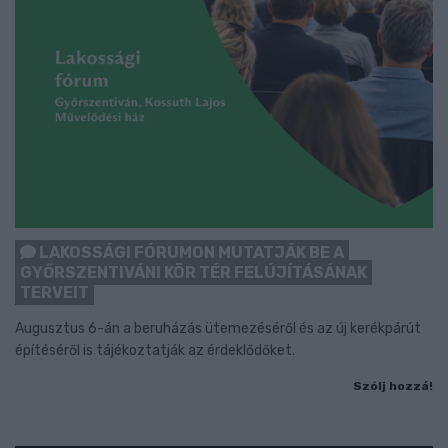
LAKOSSÁGI FÓRUMON MUTATJÁK BE A
GYŐRSZENTIVÁNI KÖR TÉR FELÚJÍTÁSÁNAK
TERVEIT
Augusztus 6-án a beruházás ütemezéséről és az új kerékpárút
építéséről is tájékoztatják az érdeklődőket.
Szólj hozzá!