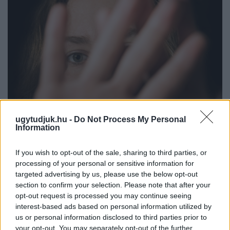
ugytudjuk.hu -
Do Not Process My Personal
Information
If you wish to opt-out of the sale, sharing to third parties, or
NŐVERŐ SZOMBATHELYI FÉRFI ELLEN EMELT
processing of your personal or sensitive information for
VÁDAT AZ ÜGYÉSZSÉG
targeted advertising by us, please use the below opt-out
A férfi a nyílt utcán kezdte verni áldozatát.
section to confirm your selection. Please note that after your
opt-out request is processed you may continue seeing
Szólj hozzá!
interest-based ads based on personal information utilized by
us or personal information disclosed to third parties prior to
your opt-out. You may separately opt-out of the further