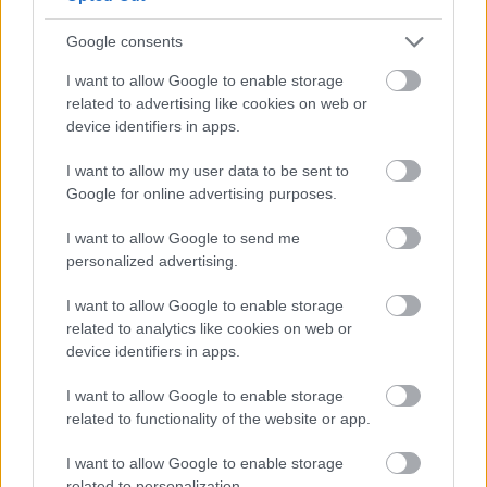
– Kőtár is díjmentesen látogatható.
Szólj hozzá!
Google consents
I want to allow Google to enable storage
related to advertising like cookies on web or
device identifiers in apps.
I want to allow my user data to be sent to
Google for online advertising purposes.
I want to allow Google to send me
personalized advertising.
I want to allow Google to enable storage
related to analytics like cookies on web or
device identifiers in apps.
I want to allow Google to enable storage
related to functionality of the website or app.
CZUNYINÉ HARCA A GMAIL ÉS AZ ÖNKÉNY ELLEN
- LETILTOTTA A GOOGLE A VÉDVONAL LEVELEZŐ
I want to allow Google to enable storage
FIÓKJÁT
related to personalization.