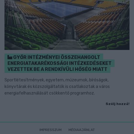
GYŐR INTÉZMÉNYEI ÖSSZEHANGOLT
ENERGIATAKARÉKOSSÁGI INTÉZKEDÉSEKET
VEZETTEK BE A RENDKÍVÜLI HŐSÉG MIATT
Sportlétesítmények, egyetem, múzeumok, bíróságok,
könyvtárak és közszolgáltatók is csatlakoztak a város
energiafelhasználását csökkentő programhoz.
Szólj hozzá!
IMPRESSZUM
MÉDIAAJÁNLAT