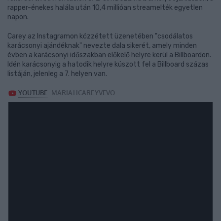
rapper-énekes halála után 10,4 millióan streamelték egyetlen
napon.
Carey az Instagramon közzétett üzenetében "csodálatos
karácsonyi ajándéknak" nevezte dala sikerét, amely minden
évben a karácsonyi időszakban előkelő helyre kerül a Billboardon.
Idén karácsonyig a hatodik helyre kúszott fel a Billboard százas
listáján, jelenleg a 7. helyen van.