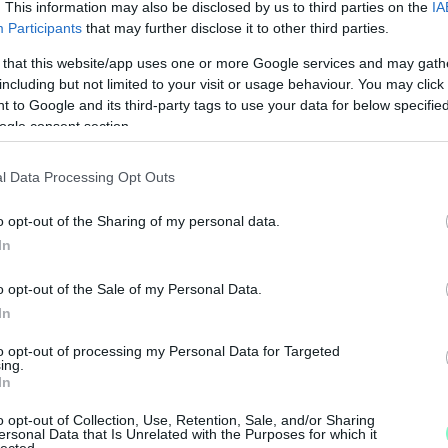
. This information may also be disclosed by us to third parties on the
IA
Participants
that may further disclose it to other third parties.
 that this website/app uses one or more Google services and may gath
including but not limited to your visit or usage behaviour. You may click 
 to Google and its third-party tags to use your data for below specifi
ogle consent section.
l Data Processing Opt Outs
o opt-out of the Sharing of my personal data.
N
In
F
o opt-out of the Sale of my Personal Data.
A
In
s
to opt-out of processing my Personal Data for Targeted
a
ing.
In
o opt-out of Collection, Use, Retention, Sale, and/or Sharing
ersonal Data that Is Unrelated with the Purposes for which it
lected.