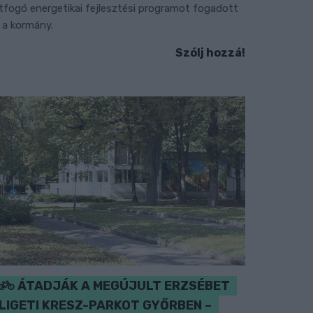
tfogó energetikai fejlesztési programot fogadott
l a kormány.
Szólj hozzá!
ÁTADJÁK A MEGÚJULT ERZSÉBET
LIGETI KRESZ-PARKOT GYŐRBEN –