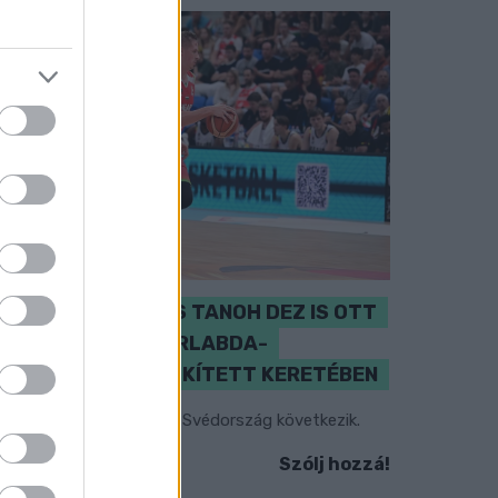
PERL, VÁRADI ÉS TANOH DEZ IS OTT
VAN A FÉRFI KOSÁRLABDA-
VÁLOGATOTT SZŰKÍTETT KERETÉBEN
sztország, Szlovénia és Svédország következik.
Szólj hozzá!