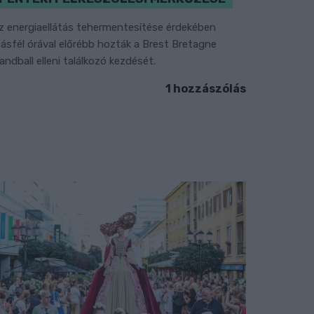
z energiaellátás tehermentesítése érdekében
ásfél órával előrébb hozták a Brest Bretagne
andball elleni találkozó kezdését.
1 hozzászólás