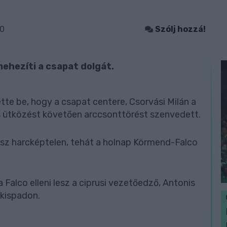
00
Szólj hozzá!
nehezíti a csapat dolgát.
te be, hogy a csapat centere, Csorvási Milán a
s ütközést követően arccsonttörést szenvedett.
lesz harcképtelen, tehát a holnap Körmend-Falco
 Falco elleni lesz a ciprusi vezetőedző, Antonis
 kispadon.