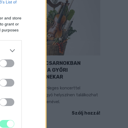
B’s List of
er and store
to grant or
ed purposes
EXTRA: A VÁSÁRCSARNOKBAN
YITJA ÚJ ÉVADÁT A GYŐRI
ILHARMONIKUS ZENEKAR
 „Zenélő piac” című különleges koncerttel
zeptember 7-én rendhagyó helyszínen találkozhat
 közönség a klasszikus zenével.
Szólj hozzá!