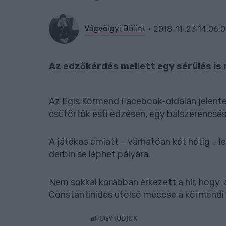
Vágvölgyi Bálint
2018-11-23 14:06:
Az edzőkérdés mellett egy sérülés is 
Az Egis Körmend Facebook-oldalán jelentet
csütörtök esti edzésen, egy balszerencsé
A játékos emiatt – várhatóan két hétig – 
derbin se léphet pályára.
Nem sokkal korábban érkezett a hír, hogy a
Constantinides utolsó meccse a körmendi