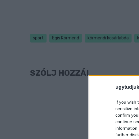
sport
Egis Körmend
körmendi kosárlabda
SZÓLJ HOZZÁ!
ugytudjuk
If you wish 
sensitive in
confirm you
continue se
information 
further disc