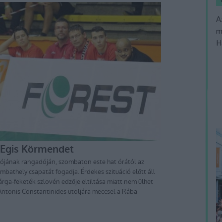
A
m
H