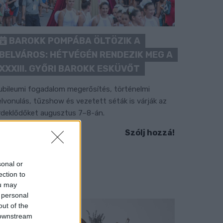
BAROKK POMPÁBA ÖLTÖZIK A
BELVÁROS: HÉTVÉGÉN RENDEZIK MEG A
XXXIII. GYŐRI BAROKK ESKÜVŐT
ubileumi fogadalom megerősítés, történelmi
elvonulás, tűzshow és vezetett séták is várják az
rdeklődőket augusztus 7–8-án.
Szólj hozzá!
sonal or
ection to
ou may
 personal
out of the
 downstream