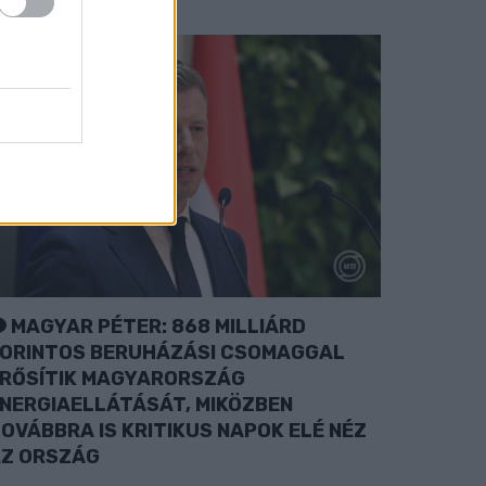
MAGYAR PÉTER: 868 MILLIÁRD
ORINTOS BERUHÁZÁSI CSOMAGGAL
RŐSÍTIK MAGYARORSZÁG
NERGIAELLÁTÁSÁT, MIKÖZBEN
OVÁBBRA IS KRITIKUS NAPOK ELÉ NÉZ
Z ORSZÁG