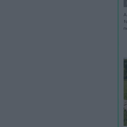
A
f
n