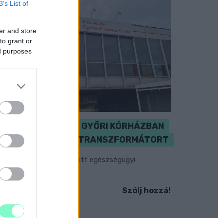
B’s List of
er and store
to grant or
ed purposes
KICSERÉLTÉK A GYŐRI KÓRHÁZBAN
MEGHIBÁSODOTT TRANSZFORMÁTORT
egkezdték az elhalasztott egészségügyi
llátásokat.
Szólj hozzá!