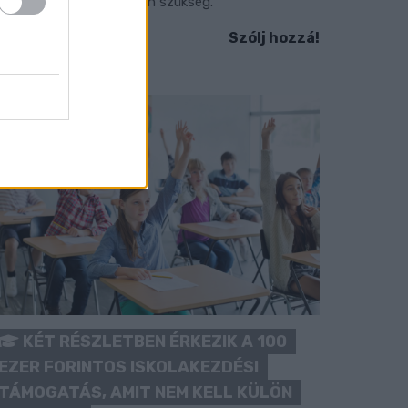
okozott óvatosságra van szükség.
Szólj hozzá!
KÉT RÉSZLETBEN ÉRKEZIK A 100
EZER FORINTOS ISKOLAKEZDÉSI
TÁMOGATÁS, AMIT NEM KELL KÜLÖN