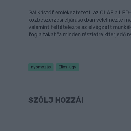
Gál Kristóf emlékeztetett: az OLAF a LED-
közbeszerzési eljárásokban vélelmezte ma
valamint feltételezte az elvégzett munká
foglaltakat "a minden részletre kiterjedő
nyomozás
Elios-ügy
SZÓLJ HOZZÁ!