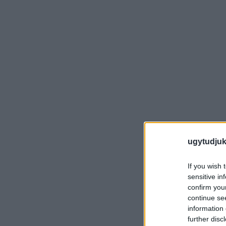
ugytudjuk
If you wish 
sensitive in
confirm you
continue se
information 
further disc