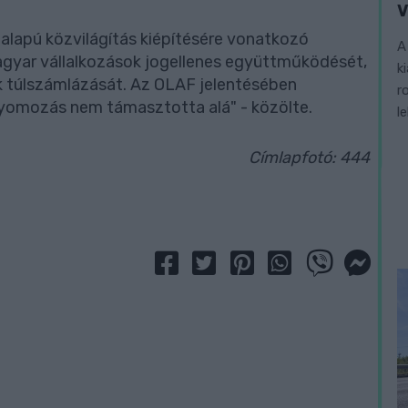
V
alapú közvilágítás kiépítésére vonatkozó
A
gyar vállalkozások jogellenes együttműködését,
k
k túlszámlázását. Az OLAF jelentésében
r
 nyomozás nem támasztotta alá" - közölte.
l
Címlapfotó: 444