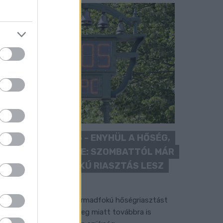
KÁNIKULA 2026 - ENYHÜL A HŐSÉG,
DE MÉG NINCS VÉGE: SZOMBATTÓL MÁR
“CSAK” MÁSODFOKÚ RIASZTÁS LESZ
ÉRVÉNYBEN
 július vége óta tartó harmadfokú hőségriasztást
érséklik, de a tartós meleg miatt továbbra is