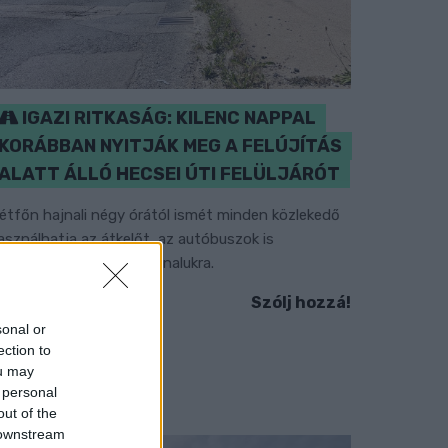
IGAZI RITKASÁG: KILENC NAPPAL
KORÁBBAN NYITJÁK MEG A FELÚJÍTÁS
ALATT ÁLLÓ HECSEI ÚTI FELÜLJÁRÓT
étfőn hajnali négy órától ismét minden közlekedő
asználhatja az átkelőt, az autóbuszok is
isszatérnek eredeti útvonalukra.
Szólj hozzá!
sonal or
ection to
ou may
 personal
out of the
 downstream