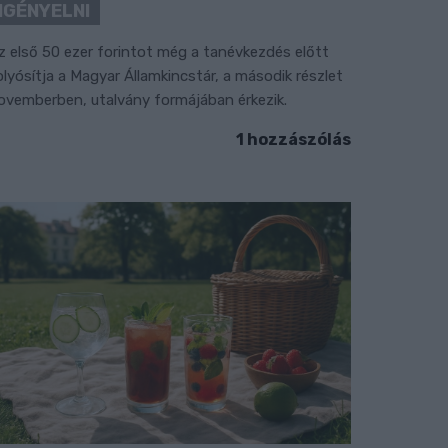
IGÉNYELNI
z első 50 ezer forintot még a tanévkezdés előtt
olyósítja a Magyar Államkincstár, a második részlet
ovemberben, utalvány formájában érkezik.
1 hozzászólás