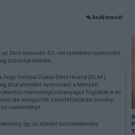
Szólj hozzá!
z Elios Innovatív Zrt.-vel szembeni nyomozást
ság szóvivője kedden.
, hogy Európai Csalás Elleni Hivatal (OLAF)
ség által elrendelt nyomozást a Nemzeti
 jelentős mennyiségű iratanyagot foglaltak le és
ízió alá, elvégezték a büntetőeljárási törvény
zati cselekményt.
lekmény, így az eljárást bűncselekmény
P
T