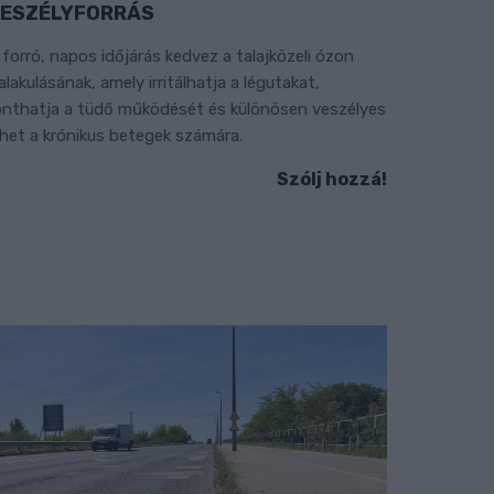
ESZÉLYFORRÁS
 forró, napos időjárás kedvez a talajközeli ózon
ialakulásának, amely irritálhatja a légutakat,
onthatja a tüdő működését és különösen veszélyes
ehet a krónikus betegek számára.
Szólj hozzá!