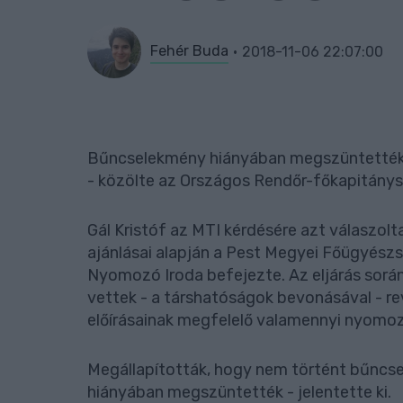
Fehér Buda
2018-11-06 22:07:00
Bűncselekmény hiányában megszüntették a
- közölte az Országos Rendőr-főkapitány
Gál Kristóf az MTI kérdésére azt válaszolta
ajánlásai alapján a Pest Megyei Főügyész
Nyomozó Iroda befejezte. Az eljárás során
vettek - a társhatóságok bevonásával - rev
előírásainak megfelelő valamennyi nyomo
Megállapították, hogy nem történt bűncse
hiányában megszüntették - jelentette ki.