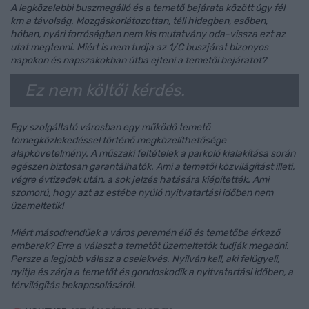
A legközelebbi buszmegálló és a temető bejárata között úgy fél
km a távolság. Mozgáskorlátozottan, téli hidegben, esőben,
hóban, nyári forróságban nem kis mutatvány oda-vissza ezt az
utat megtenni. Miért is nem tudja az 1/C buszjárat bizonyos
napokon és napszakokban útba ejteni a temetői bejáratot?
Ez nem költői kérdés.
Egy szolgáltató városban egy működő temető
tömegközlekedéssel történő megközelíthetősége
alapkövetelmény. A műszaki feltételek a parkoló kialakítása során
egészen biztosan garantálhatók. Ami a temetői közvilágítást illeti,
végre évtizedek után, a sok jelzés hatására kiépítették. Ami
szomorú, hogy azt az estébe nyúló nyitvatartási időben nem
üzemeltetik!
Miért másodrendűek a város peremén élő és temetőbe érkező
emberek? Erre a választ a temetőt üzemeltetők tudják megadni.
Persze a legjobb válasz a cselekvés. Nyilván kell, aki felügyeli,
nyitja és zárja a temetőt és gondoskodik a nyitvatartási időben, a
térvilágítás bekapcsolásáról.