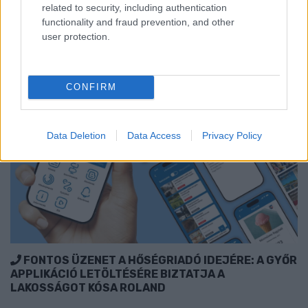
related to security, including authentication
Szólj hozzá!
functionality and fraud prevention, and other
user protection.
CONFIRM
Data Deletion
Data Access
Privacy Policy
FONTOS ÜZENET A HŐSÉGRIADÓ IDEJÉRE: A GYŐR
APPLIKÁCIÓ LETÖLTÉSÉRE BIZTATJA A
LAKOSSÁGOT KÓSA ROLAND