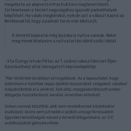
megelőzte az alapvető infrastruktúra megteremtését,
történetesen a terület nagyságához igazodó parkolóhelyek
kiépítését. Ha valaki megkérdezi, nyilván azt a választ kapná az
illetékesektől, hogy a parkoló terve már elkészült.
A temető bejáratai még éjszaka is nyitva vannak. Akkor
meg minek kihelyezni a nyitvatartási időről szóló táblát
- írta György István Péter, az 1. számú választókörzet Éljen
Szombathely! által támogatott képviselőjelöltje.
"Már történtek korábban sírrongálások. Az a tapasztalat, hogy
különösen a halottak napja tájékán koszorúkat, virágokat, vázákat
tulajdonítottak el a sírokról. Sok idős, mozgáskorlátozott ember
látogatja hozzátartozói, barátai, ismerősei sírhelyét.
Sokan vannak közöttük, akik nem rendelkeznek közlekedési
eszközzel, taxira sem jut nekik a szűkös anyagi forrásukból.
Egyetlen lehetőségük marad a temető látogatására, az 1/C
autóbuszjárat igénybevétele.