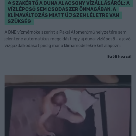
SZAKÉRTŐ A DUNA ALACSONY VÍZÁLLÁSÁRÓL: A
VÍZLÉPCSŐ SEM CSODASZER ÖNMAGÁBAN, A
KLÍMAVÁLTOZÁS MIATT ÚJ SZEMLÉLETRE VAN
SZÜKSÉG
A BME vízmérnöke szerint a Paksi Atomerőmű helyzetére sem
jelentene automatikus megoldást egy új dunai vízlépcső - a jövő
vízgazdálkodását pedig már a klímamodellekre kell alapozni.
Szólj hozzá!