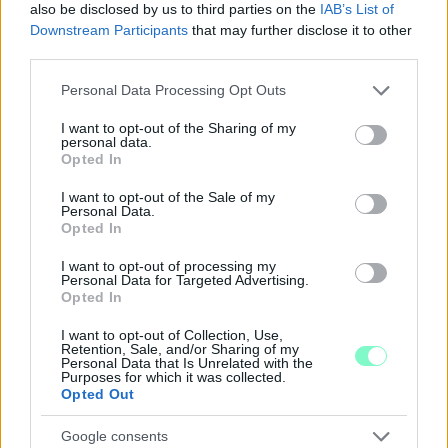
also be disclosed by us to third parties on the
IAB’s List of
Downstream Participants
that may further disclose it to other
third parties.
Please note that this website/app uses one or more Google
Personal Data Processing Opt Outs
services and may gather and store information including but
not limited to your visit or usage behaviour. You may click to
I want to opt-out of the Sharing of my
personal data.
grant or deny consent to Google and its third-party tags to
Opted In
use your data for below specified purposes in below Google
consent section.
I want to opt-out of the Sale of my
Personal Data.
Opted In
A NAPOKBAN BEFEJEZŐDIK A GYŐRI
DÍSZKIVILÁGÍTÁS LEKAPCSOLÁSA
I want to opt-out of processing my
Personal Data for Targeted Advertising.
A város 77 helyszínén zajlik a munkavégzés, a Győr Projekt
Opted In
kezelésében lévő épületek egy részét is érinti az intézkedés.
I want to opt-out of Collection, Use,
Retention, Sale, and/or Sharing of my
Szólj hozzá!
Personal Data that Is Unrelated with the
Purposes for which it was collected.
Opted Out
Google consents