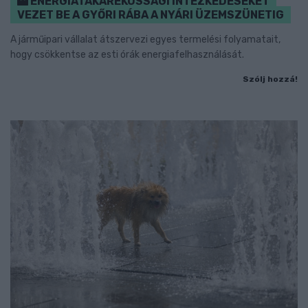
ENERGIATAKARÉKOSSÁGI INTÉZKEDÉSEKET
VEZET BE A GYŐRI RÁBA A NYÁRI ÜZEMSZÜNETIG
A járműipari vállalat átszervezi egyes termelési folyamatait,
hogy csökkentse az esti órák energiafelhasználását.
Szólj hozzá!