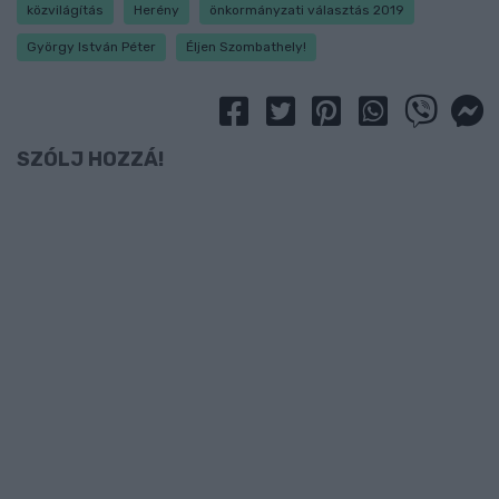
közvilágítás
Herény
önkormányzati választás 2019
György István Péter
Éljen Szombathely!
SZÓLJ HOZZÁ!