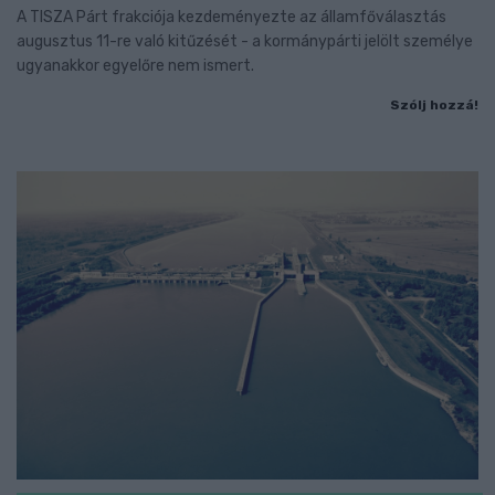
A TISZA Párt frakciója kezdeményezte az államfőválasztás
augusztus 11-re való kitűzését - a kormánypárti jelölt személye
ugyanakkor egyelőre nem ismert.
Szólj hozzá!