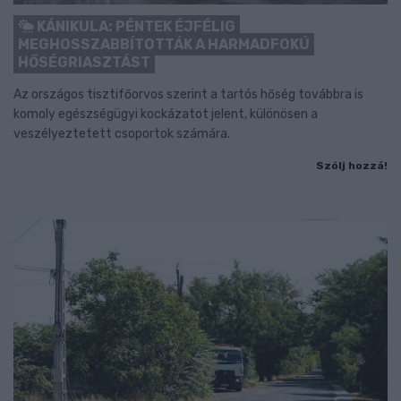
KÁNIKULA: PÉNTEK ÉJFÉLIG
MEGHOSSZABBÍTOTTÁK A HARMADFOKÚ
HŐSÉGRIASZTÁST
Az országos tisztifőorvos szerint a tartós hőség továbbra is
komoly egészségügyi kockázatot jelent, különösen a
veszélyeztetett csoportok számára.
Szólj hozzá!