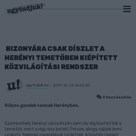
BIZONYÁRA CSAK DÍSZLET A
HERÉNYI TEMETŐBEN KIÉPÍTETT
KÖZVILÁGÍTÁSI RENDSZER
ugytudjuk.hu
2019-10-05 16:00:00
3 hozzászólás
Súlyos gondok vannak Herényben.
Szombathely herényi városrészén nem oly rég bővítették a
temetőt, mert a régi rész betelt. Persze, ahogy nálunk lenni
szokott, felemás megoldások születtek. A bővítés megint