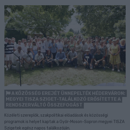
A KÖZÖSSÉG EREJÉT ÜNNEPELTÉK HÉDERVÁRON:
MEGYEI TISZA SZIGET-TALÁLKOZÓ ERŐSÍTETTE A
RENDSZERVÁLTÓ ÖSSZEFOGÁST
Közéleti szereplők, szakpolitikai előadások és közösségi
programok is helyet kaptak a Győr-Moson-Sopron megyei TISZA
Szigetek egész napos találkozóján.