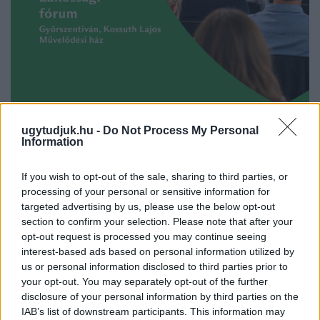
ugytudjuk.hu -
Do Not Process My Personal
LAKOSSÁGI FÓRUMON MUTATJÁK BE A
Information
GYŐRSZENTIVÁNI KÖR TÉR FELÚJÍTÁSÁNAK
TERVEIT
If you wish to opt-out of the sale, sharing to third parties, or
Augusztus 6-án a beruházás ütemezéséről és az új kerékpárút
processing of your personal or sensitive information for
targeted advertising by us, please use the below opt-out
építéséről is tájékoztatják az érdeklődőket.
section to confirm your selection. Please note that after your
Szólj hozzá!
opt-out request is processed you may continue seeing
interest-based ads based on personal information utilized by
us or personal information disclosed to third parties prior to
your opt-out. You may separately opt-out of the further
disclosure of your personal information by third parties on the
IAB’s list of downstream participants. This information may