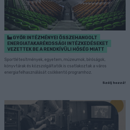
GYŐR INTÉZMÉNYEI ÖSSZEHANGOLT
ENERGIATAKARÉKOSSÁGI INTÉZKEDÉSEKET
VEZETTEK BE A RENDKÍVÜLI HŐSÉG MIATT
Sportlétesítmények, egyetem, múzeumok, bíróságok,
könyvtárak és közszolgáltatók is csatlakoztak a város
energiafelhasználását csökkentő programhoz.
Szólj hozzá!