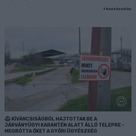
1 hozzászólás
KÍVÁNCSISÁGBÓL HAJTOTTAK BE A
JÁRVÁNYÜGYI KARANTÉN ALATT ÁLLÓ TELEPRE -
MEGRÓTTA ŐKET A GYŐRI ÜGYÉSZSÉG