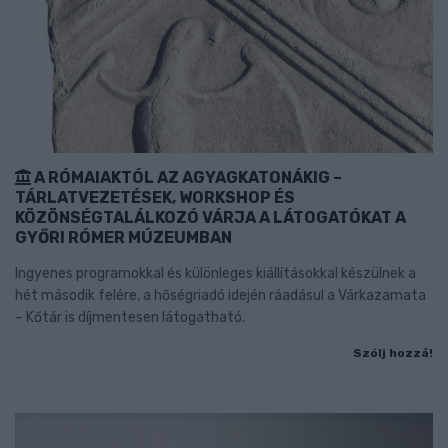
A RÓMAIAKTÓL AZ AGYAGKATONÁKIG –
TÁRLATVEZETÉSEK, WORKSHOP ÉS
KÖZÖNSÉGTALÁLKOZÓ VÁRJA A LÁTOGATÓKAT A
GYŐRI RÓMER MÚZEUMBAN
Ingyenes programokkal és különleges kiállításokkal készülnek a
hét második felére, a hőségriadó idején ráadásul a Várkazamata
– Kőtár is díjmentesen látogatható.
Szólj hozzá!