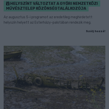
HELYSZÍNT VÁLTOZTAT A GYŐRI NEMZETKÖZI
MŰVÉSZTELEP KÖZÖNSÉGTALÁLKOZÓJA
Az augusztus 5-i programot az eredetileg meghirdetett
helyszín helyett az Esterházy-palotában rendezik meg.
Szólj hozzá!