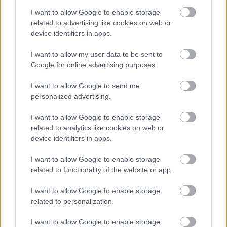
I want to allow Google to enable storage
related to advertising like cookies on web or
device identifiers in apps.
I want to allow my user data to be sent to
Google for online advertising purposes.
I want to allow Google to send me
personalized advertising.
I want to allow Google to enable storage
related to analytics like cookies on web or
KÁNIKULA-AKTUÁL: MEGHOSSZABBÍTOTTÁK A
device identifiers in apps.
HŐSÉGRIASZTÁST, A KÖVETKEZŐ 48 ÓRA LEHET A
LEGKRITIKUSABB AZ ENERGIAELLÁTÁS
I want to allow Google to enable storage
SZEMPONTJÁBÓL, DE AZ UTOLSÓ PAKSI TURBINA
related to functionality of the website or app.
EGYELŐRE KITART
I want to allow Google to enable storage
A Védelmi Munkacsoport szerint egyelőre stabil az ország
related to personalization.
villamosenergia-rendszere, de továbbra is takarékosságra kérik
a lakosságot és a nagyfogyasztókat.
I want to allow Google to enable storage