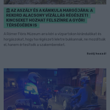
AZ ASZÁLY ÉS A KÁNIKULA MARGÓJÁRA: A
REKORD ALACSONY VÍZÁLLÁS RÉGÉSZETI
KINCSEKET HOZHAT FELSZÍNRE A GYŐRI
TÉRSÉGÉBEN IS
A Rómer Flóris Múzeum arra kéri a vízpartokon kirándulókat és
horgászokat, hogy ha régészeti leletre bukkannak, ne mozdítsák
el, hanem értesítsék a szakembereket.
Szólj hozzá!