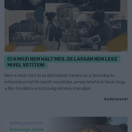
A MOZI NEM HALT MEG, DE LASSAN NEM LESZ
MIVEL VETÍTENI
Nem a mozi tűnt el az életünkből, hanem az a technikai és
intézményi háttér került veszélybe, amely lehetővé teszi, hogy
a film továbbra is közösségi élmény maradjon.
Szólj hozzá!