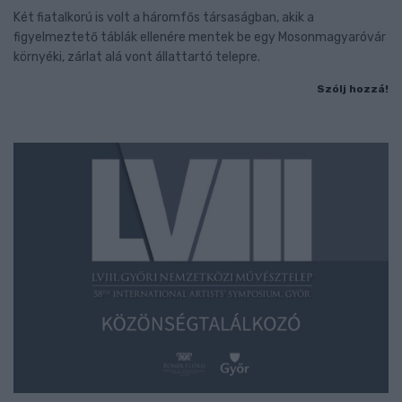
Két fiatalkorú is volt a háromfős társaságban, akik a
figyelmeztető táblák ellenére mentek be egy Mosonmagyaróvár
környéki, zárlat alá vont állattartó telepre.
Szólj hozzá!