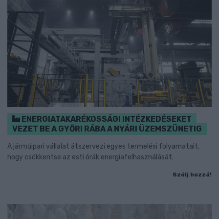
ENERGIATAKARÉKOSSÁGI INTÉZKEDÉSEKET
VEZET BE A GYŐRI RÁBA A NYÁRI ÜZEMSZÜNETIG
A járműipari vállalat átszervezi egyes termelési folyamatait,
hogy csökkentse az esti órák energiafelhasználását.
Szólj hozzá!