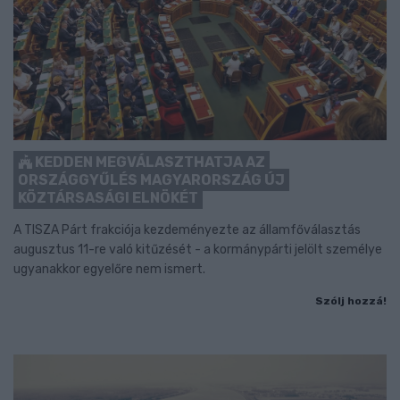
KEDDEN MEGVÁLASZTHATJA AZ
ORSZÁGGYŰLÉS MAGYARORSZÁG ÚJ
KÖZTÁRSASÁGI ELNÖKÉT
A TISZA Párt frakciója kezdeményezte az államfőválasztás
augusztus 11-re való kitűzését - a kormánypárti jelölt személye
ugyanakkor egyelőre nem ismert.
Szólj hozzá!