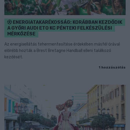
ENERGIATAKARÉKOSSÁG: KORÁBBAN KEZDŐDIK
A GYŐRI AUDI ETO KC PÉNTEKI FELKÉSZÜLÉSI
MÉRKŐZÉSE
Az energiaellátás tehermentesítése érdekében másfél órával
előrébb hozták a Brest Bretagne Handball elleni találkozó
kezdését.
1 hozzászólás