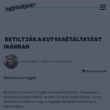
BETILTJÁK A KUTYASÉTÁLTATÁST
IRÁNBAN
Farkas Bazsi
2019-01-31 21:20:00
Szólj hozzá!
Büntetni is fogják.
Betiltják és büntetni fogják a kutyasétáltatást Teheránban -
közölte Husszein Rahimi, az iráni főváros rendőrfőnöke, azzal
indokolva a tilalmat, hogy a négylábúak pánikot keltenek a
lakosságban.