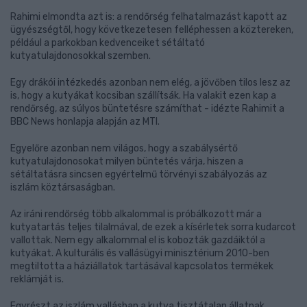
Rahimi elmondta azt is: a rendőrség felhatalmazást kapott az
ügyészségtől, hogy következetesen felléphessen a köztereken,
például a parkokban kedvenceiket sétáltató
kutyatulajdonosokkal szemben.
Egy drákói intézkedés azonban nem elég, a jövőben tilos lesz az
is, hogy a kutyákat kocsiban szállítsák. Ha valakit ezen kap a
rendőrség, az súlyos büntetésre számíthat - idézte Rahimit a
BBC News honlapja alapján az MTI.
Egyelőre azonban nem világos, hogy a szabálysértő
kutyatulajdonosokat milyen büntetés várja, hiszen a
sétáltatásra sincsen egyértelmű törvényi szabályozás az
iszlám köztársaságban.
Az iráni rendőrség több alkalommal is próbálkozott már a
kutyatartás teljes tilalmával, de ezek a kísérletek sorra kudarcot
vallottak. Nem egy alkalommal el is kobozták gazdáiktól a
kutyákat. A kulturális és vallásügyi minisztérium 2010-ben
megtiltotta a háziállatok tartásával kapcsolatos termékek
reklámját is.
Egyrészt az iszlám vallásban a kutya tisztátalan állatnak