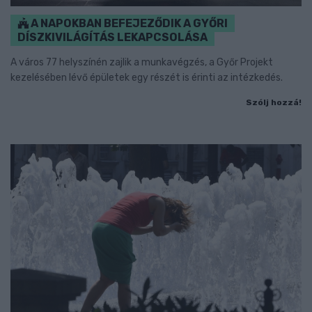
A NAPOKBAN BEFEJEZŐDIK A GYŐRI
DÍSZKIVILÁGÍTÁS LEKAPCSOLÁSA
A város 77 helyszínén zajlik a munkavégzés, a Győr Projekt
kezelésében lévő épületek egy részét is érinti az intézkedés.
Szólj hozzá!