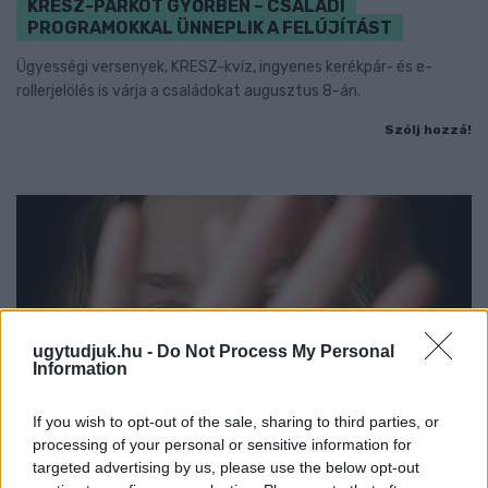
KRESZ-PARKOT GYŐRBEN – CSALÁDI
PROGRAMOKKAL ÜNNEPLIK A FELÚJÍTÁST
Ügyességi versenyek, KRESZ-kvíz, ingyenes kerékpár- és e-
rollerjelölés is várja a családokat augusztus 8-án.
Szólj hozzá!
ugytudjuk.hu -
Do Not Process My Personal
Information
If you wish to opt-out of the sale, sharing to third parties, or
processing of your personal or sensitive information for
targeted advertising by us, please use the below opt-out