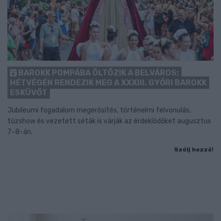
BAROKK POMPÁBA ÖLTÖZIK A BELVÁROS:
HÉTVÉGÉN RENDEZIK MEG A XXXIII. GYŐRI BAROKK
ESKÜVŐT
Jubileumi fogadalom megerősítés, történelmi felvonulás,
tűzshow és vezetett séták is várják az érdeklődőket augusztus
7–8-án.
Szólj hozzá!