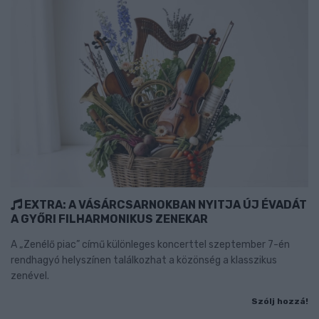
EXTRA: A VÁSÁRCSARNOKBAN NYITJA ÚJ ÉVADÁT
A GYŐRI FILHARMONIKUS ZENEKAR
A „Zenélő piac” című különleges koncerttel szeptember 7-én
rendhagyó helyszínen találkozhat a közönség a klasszikus
zenével.
Szólj hozzá!