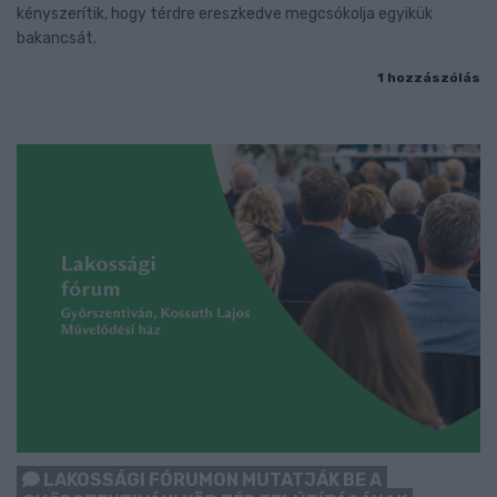
kényszerítik, hogy térdre ereszkedve megcsókolja egyikük
bakancsát.
1 hozzászólás
LAKOSSÁGI FÓRUMON MUTATJÁK BE A