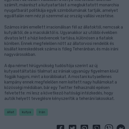
számít, másrészt a kutyatartást a megbuktatott monarchia
nyugatbarát politikája egyik szimbólumának tartják, amelyet
egyáltalán nem néz jó szemmel az ország vallási vezetése.
Számos iráni emellett irracionálisan fél az állatoktól, nemcsak a
kutyáktól, de a macskáktól is. Ugyanakkor az utóbbi években
divatos lett a házi kedvencek tartása, különösen a fiatalok
körében. Ennek megfelelően nőtt az állatorvosi rendelők és
kisállat kereskedések száma is főleg Teheránban, és más iráni
nagyvárosokban.
A dpa német hírügynökség tudósítója szerint az új
kutyasétáltatási tilalmat az irániak ugyanúgy figyelmen kívül
fogják hagyni, mint a korábbiakat. A mostani kutyaellenes
kampány ennek megfelelően nem keltett nagy hullámokat a
közösségi médiában, bár egy Twitter felhasználó epésen
felvetette: mi lesz a következő hatósági intézkedés, hogy
autók helyett teveglésre kényszerítik a teheráni lakosokat.
állat
kutya
Irán