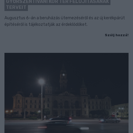
GYŐRSZENTIVÁNI KÖR TÉR FELÚJÍTÁSÁNAK
TERVEIT
Augusztus 6-án a beruházás ütemezéséről és az új kerékpárút
építéséről is tájékoztatják az érdeklődőket.
Szólj hozzá!