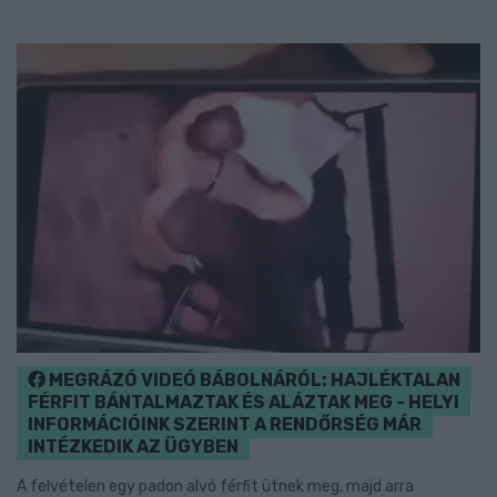
MEGRÁZÓ VIDEÓ BÁBOLNÁRÓL: HAJLÉKTALAN
FÉRFIT BÁNTALMAZTAK ÉS ALÁZTAK MEG - HELYI
INFORMÁCIÓINK SZERINT A RENDŐRSÉG MÁR
INTÉZKEDIK AZ ÜGYBEN
A felvételen egy padon alvó férfit ütnek meg, majd arra