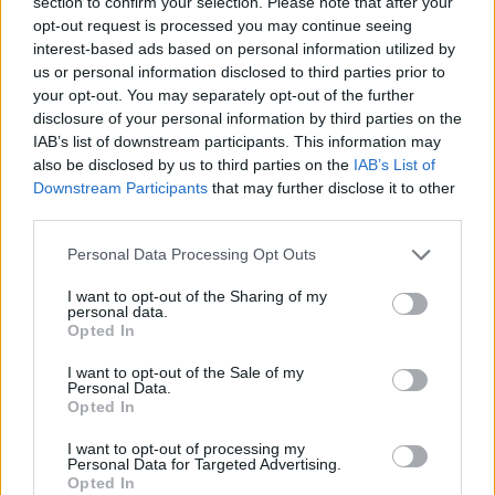
section to confirm your selection. Please note that after your
opt-out request is processed you may continue seeing
NŐVERŐ SZOMBATHELYI FÉRFI ELLEN EMELT
interest-based ads based on personal information utilized by
VÁDAT AZ ÜGYÉSZSÉG
us or personal information disclosed to third parties prior to
your opt-out. You may separately opt-out of the further
A férfi a nyílt utcán kezdte verni áldozatát.
disclosure of your personal information by third parties on the
Szólj hozzá!
IAB’s list of downstream participants. This information may
also be disclosed by us to third parties on the
IAB’s List of
Downstream Participants
that may further disclose it to other
third parties.
Please note that this website/app uses one or more Google
Personal Data Processing Opt Outs
services and may gather and store information including but
not limited to your visit or usage behaviour. You may click to
I want to opt-out of the Sharing of my
personal data.
grant or deny consent to Google and its third-party tags to
Opted In
use your data for below specified purposes in below Google
consent section.
I want to opt-out of the Sale of my
Personal Data.
Opted In
I want to opt-out of processing my
Personal Data for Targeted Advertising.
Opted In