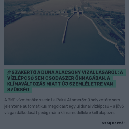
SZAKÉRTŐ A DUNA ALACSONY VÍZÁLLÁSÁRÓL: A
VÍZLÉPCSŐ SEM CSODASZER ÖNMAGÁBAN, A
KLÍMAVÁLTOZÁS MIATT ÚJ SZEMLÉLETRE VAN
SZÜKSÉG
A BME vízmérnöke szerint a Paksi Atomerőmű helyzetére sem
jelentene automatikus megoldást egy új dunai vízlépcső - a jövő
vízgazdálkodását pedig már a klímamodellekre kell alapozni.
Szólj hozzá!