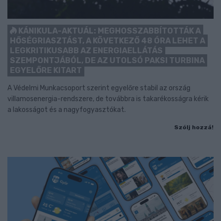
KÁNIKULA-AKTUÁL: MEGHOSSZABBÍTOTTÁK A
HŐSÉGRIASZTÁST, A KÖVETKEZŐ 48 ÓRA LEHET A
LEGKRITIKUSABB AZ ENERGIAELLÁTÁS
SZEMPONTJÁBÓL, DE AZ UTOLSÓ PAKSI TURBINA
EGYELŐRE KITART
A Védelmi Munkacsoport szerint egyelőre stabil az ország
villamosenergia-rendszere, de továbbra is takarékosságra kérik
a lakosságot és a nagyfogyasztókat.
Szólj hozzá!