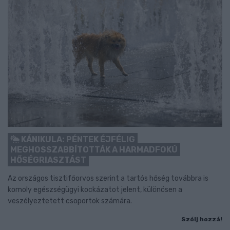
KÁNIKULA: PÉNTEK ÉJFÉLIG
MEGHOSSZABBÍTOTTÁK A HARMADFOKÚ
HŐSÉGRIASZTÁST
Az országos tisztifőorvos szerint a tartós hőség továbbra is
komoly egészségügyi kockázatot jelent, különösen a
veszélyeztetett csoportok számára.
Szólj hozzá!