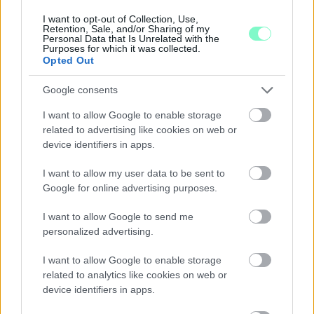
I want to opt-out of Collection, Use,
A RÓMAIAKTÓL AZ AGYAGKATONÁKIG –
Retention, Sale, and/or Sharing of my
Personal Data that Is Unrelated with the
TÁRLATVEZETÉSEK, WORKSHOP ÉS
Purposes for which it was collected.
KÖZÖNSÉGTALÁLKOZÓ VÁRJA A LÁTOGATÓKAT A
Opted Out
GYŐRI RÓMER MÚZEUMBAN
Google consents
Ingyenes programokkal és különleges kiállításokkal készülnek a
hét második felére, a hőségriadó idején ráadásul a Várkazamata
I want to allow Google to enable storage
– Kőtár is díjmentesen látogatható.
related to advertising like cookies on web or
device identifiers in apps.
Szólj hozzá!
I want to allow my user data to be sent to
Google for online advertising purposes.
I want to allow Google to send me
personalized advertising.
I want to allow Google to enable storage
related to analytics like cookies on web or
device identifiers in apps.