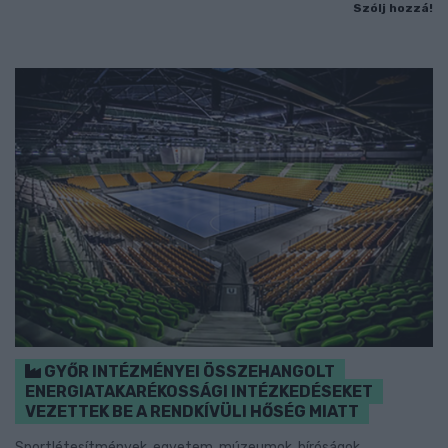
Szólj hozzá!
GYŐR INTÉZMÉNYEI ÖSSZEHANGOLT
ENERGIATAKARÉKOSSÁGI INTÉZKEDÉSEKET
VEZETTEK BE A RENDKÍVÜLI HŐSÉG MIATT
Sportlétesítmények, egyetem, múzeumok, bíróságok,