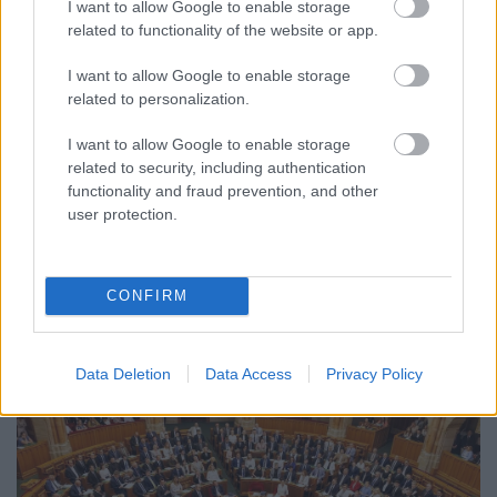
I want to allow Google to enable storage
related to functionality of the website or app.
I want to allow Google to enable storage
related to personalization.
I want to allow Google to enable storage
CZUNYINÉ HARCA A GMAIL ÉS AZ ÖNKÉNY ELLEN
related to security, including authentication
- LETILTOTTA A GOOGLE A VÉDVONAL LEVELEZŐ
FIÓKJÁT
functionality and fraud prevention, and other
user protection.
Nem vicc! A Fidesz maradéka tényleg egy ingyenes e-mail
szolgáltatást használt, hogy megvédje a Fidesz maradékát.
Szólj hozzá!
CONFIRM
Data Deletion
Data Access
Privacy Policy