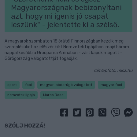
Magyarországnak bebizonyítani
azt, hogy mi igenis jó csapat
leszünk" - jelentette ki a szélső.
A magyarok szombaton 18 órától Finnországban kezdik meg
szereplésüket az először kiírt Nemzetek Ligájában, majd három
nappal később a Groupama Arénában - zárt kapuk mögött -
Görögország válogatottját fogadják.
Címlapfotó: mlsz.hu
sport
foci
magyar labdarúgó válogatott
magyar foci
nemzetek ligája
Marco Rossi
SZÓLJ HOZZÁ!