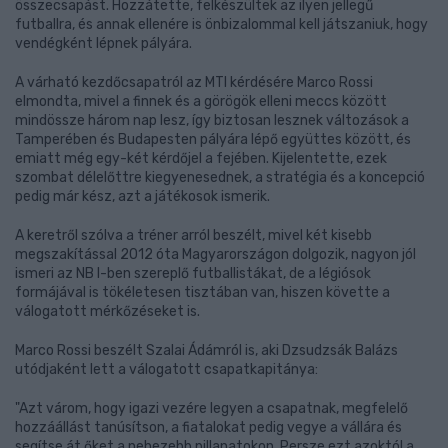
összecsapást. Hozzátette, felkészültek az ilyen jellegű
futballra, és annak ellenére is önbizalommal kell játszaniuk, hogy
vendégként lépnek pályára.
A várható kezdőcsapatról az MTI kérdésére Marco Rossi
elmondta, mivel a finnek és a görögök elleni meccs között
mindössze három nap lesz, így biztosan lesznek változások a
Tamperében és Budapesten pályára lépő együttes között, és
emiatt még egy-két kérdőjel a fejében. Kijelentette, ezek
szombat délelőttre kiegyenesednek, a stratégia és a koncepció
pedig már kész, azt a játékosok ismerik.
A keretről szólva a tréner arról beszélt, mivel két kisebb
megszakítással 2012 óta Magyarországon dolgozik, nagyon jól
ismeri az NB I-ben szereplő futballistákat, de a légiósok
formájával is tökéletesen tisztában van, hiszen követte a
válogatott mérkőzéseket is.
Marco Rossi beszélt Szalai Ádámról is, aki Dzsudzsák Balázs
utódjaként lett a válogatott csapatkapitánya:
"Azt várom, hogy igazi vezére legyen a csapatnak, megfelelő
hozzáállást tanúsítson, a fiatalokat pedig vegye a vállára és
segítse át őket a nehezebb pillanatokon. Persze ezt azoktól a