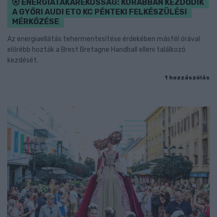
ENERGIATAKARÉKOSSÁG: KORÁBBAN KEZDŐDIK
A GYŐRI AUDI ETO KC PÉNTEKI FELKÉSZÜLÉSI
MÉRKŐZÉSE
Az energiaellátás tehermentesítése érdekében másfél órával
előrébb hozták a Brest Bretagne Handball elleni találkozó
kezdését.
1 hozzászólás