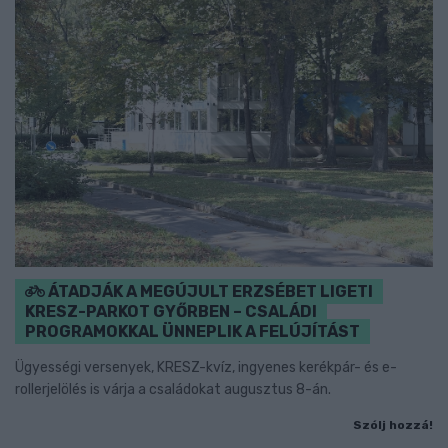
ÁTADJÁK A MEGÚJULT ERZSÉBET LIGETI
KRESZ-PARKOT GYŐRBEN – CSALÁDI
PROGRAMOKKAL ÜNNEPLIK A FELÚJÍTÁST
Ügyességi versenyek, KRESZ-kvíz, ingyenes kerékpár- és e-
rollerjelölés is várja a családokat augusztus 8-án.
Szólj hozzá!