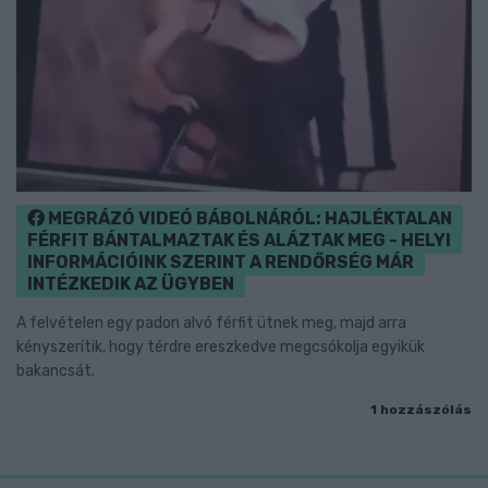
MEGRÁZÓ VIDEÓ BÁBOLNÁRÓL: HAJLÉKTALAN
FÉRFIT BÁNTALMAZTAK ÉS ALÁZTAK MEG - HELYI
INFORMÁCIÓINK SZERINT A RENDŐRSÉG MÁR
INTÉZKEDIK AZ ÜGYBEN
A felvételen egy padon alvó férfit ütnek meg, majd arra
kényszerítik, hogy térdre ereszkedve megcsókolja egyikük
bakancsát.
1 hozzászólás