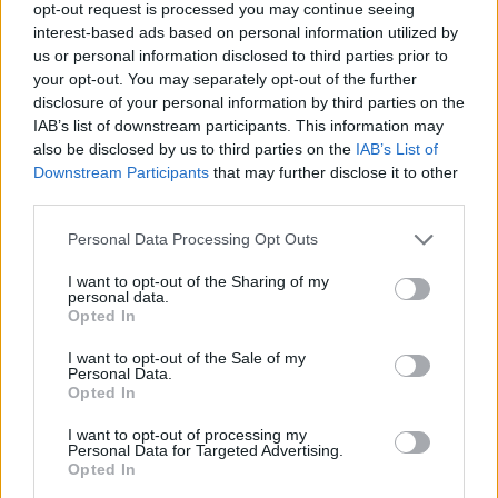
opt-out request is processed you may continue seeing
interest-based ads based on personal information utilized by
us or personal information disclosed to third parties prior to
your opt-out. You may separately opt-out of the further
disclosure of your personal information by third parties on the
IAB’s list of downstream participants. This information may
also be disclosed by us to third parties on the
IAB’s List of
Downstream Participants
that may further disclose it to other
third parties.
Please note that this website/app uses one or more Google
Personal Data Processing Opt Outs
services and may gather and store information including but
not limited to your visit or usage behaviour. You may click to
I want to opt-out of the Sharing of my
personal data.
grant or deny consent to Google and its third-party tags to
Opted In
use your data for below specified purposes in below Google
consent section.
I want to opt-out of the Sale of my
ÖRÖMHÍR: TÍZ ÉVE NEM VOLT ILYEN ALACSONY AZ
Personal Data.
INFLÁCIÓ MAGYARORSZÁGON
Opted In
Júliusban mindössze 1,2 százalékkal emelkedtek éves
I want to opt-out of processing my
Personal Data for Targeted Advertising.
összevetésben a fogyasztói árak, miközben az élelmiszerek ára
Opted In
már csökkent.