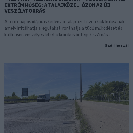
EXTRÉM HŐSÉG: A TALAJKÖZELI ÓZON AZ ÚJ
VESZÉLYFORRÁS
A forró, napos időjárás kedvez a talajközeli ózon kialakulásának,
amely irritálhatja a légutakat, ronthatja a tüdő működését és
különösen veszélyes lehet a krónikus betegek számára.
Szólj hozzá!