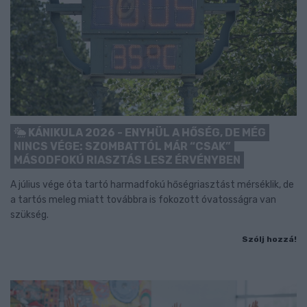
KÁNIKULA 2026 - ENYHÜL A HŐSÉG, DE MÉG
NINCS VÉGE: SZOMBATTÓL MÁR “CSAK”
MÁSODFOKÚ RIASZTÁS LESZ ÉRVÉNYBEN
A július vége óta tartó harmadfokú hőségriasztást mérséklik, de
a tartós meleg miatt továbbra is fokozott óvatosságra van
szükség.
Szólj hozzá!