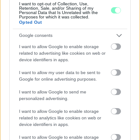
I want to opt-out of Collection, Use,
Szólj hozzá!
Retention, Sale, and/or Sharing of my
Personal Data that Is Unrelated with the
Purposes for which it was collected.
Opted Out
Google consents
I want to allow Google to enable storage
related to advertising like cookies on web or
device identifiers in apps.
I want to allow my user data to be sent to
Google for online advertising purposes.
I want to allow Google to send me
personalized advertising.
I want to allow Google to enable storage
related to analytics like cookies on web or
A BAROKK ÖSSZES ÁRNYALATA ÉS MÉG EGY SOR
device identifiers in apps.
KIVÁLÓ PROGRAM VÁR MINDENKIT EZEN A HÉTVÉGÉN
GYŐRBEN
I want to allow Google to enable storage