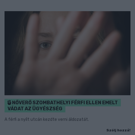
NŐVERŐ SZOMBATHELYI FÉRFI ELLEN EMELT
VÁDAT AZ ÜGYÉSZSÉG
A férfi a nyílt utcán kezdte verni áldozatát.
Szólj hozzá!