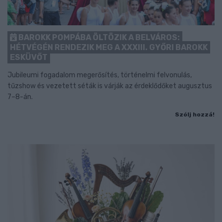
BAROKK POMPÁBA ÖLTÖZIK A BELVÁROS:
HÉTVÉGÉN RENDEZIK MEG A XXXIII. GYŐRI BAROKK
ESKÜVŐT
Jubileumi fogadalom megerősítés, történelmi felvonulás,
tűzshow és vezetett séták is várják az érdeklődőket augusztus
7–8-án.
Szólj hozzá!