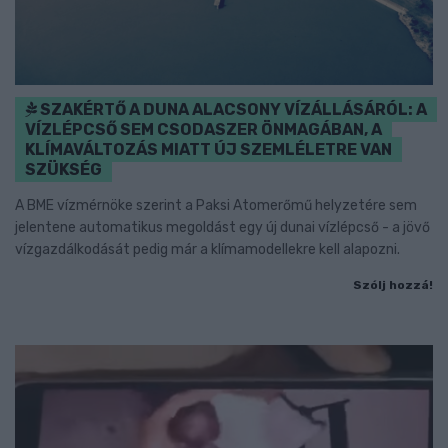
SZAKÉRTŐ A DUNA ALACSONY VÍZÁLLÁSÁRÓL: A
VÍZLÉPCSŐ SEM CSODASZER ÖNMAGÁBAN, A
KLÍMAVÁLTOZÁS MIATT ÚJ SZEMLÉLETRE VAN
SZÜKSÉG
A BME vízmérnöke szerint a Paksi Atomerőmű helyzetére sem
jelentene automatikus megoldást egy új dunai vízlépcső - a jövő
vízgazdálkodását pedig már a klímamodellekre kell alapozni.
Szólj hozzá!