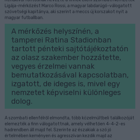
Ligája-mérkőzést Marco Rossi, a magyar labdarúgó-válogatott
szövetségi kapitánya, aki szerint a meccs új korszakot nyit a
magyar futballban.
A mérkőzés helyszínén, a
tamperei Ratina Stadionban
tartott pénteki sajtótájékoztatón
az olasz szakember hozzátette,
vegyes érzelmei vannak
bemutatkozásával kapcsolatban,
izgatott, de ideges is, mivel egy
nemzetet képviselni különleges
dolog.
A szombati ellenfélről elmondta, több közelmúltbeli találkozóját
elemezték a finn válogatottnak, amely vélhetően 4-4-2-es
hadrendben áll majd fel. Szerinte az északiak a szó jó
értelmében keményen és agresszívan kezdik majd az