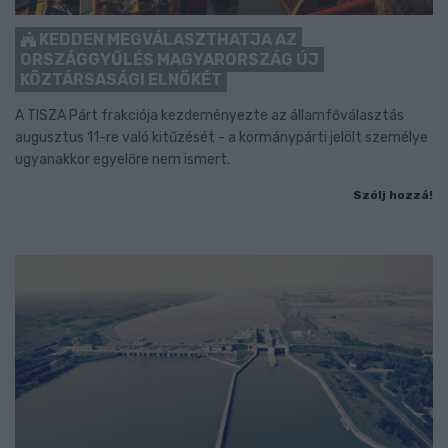
KEDDEN MEGVÁLASZTHATJA AZ
ORSZÁGGYŰLÉS MAGYARORSZÁG ÚJ
KÖZTÁRSASÁGI ELNÖKÉT
A TISZA Párt frakciója kezdeményezte az államfőválasztás
augusztus 11-re való kitűzését - a kormánypárti jelölt személye
ugyanakkor egyelőre nem ismert.
Szólj hozzá!