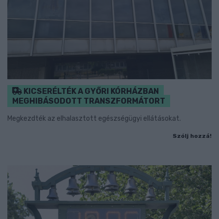
KICSERÉLTÉK A GYŐRI KÓRHÁZBAN
MEGHIBÁSODOTT TRANSZFORMÁTORT
Megkezdték az elhalasztott egészségügyi ellátásokat.
Szólj hozzá!