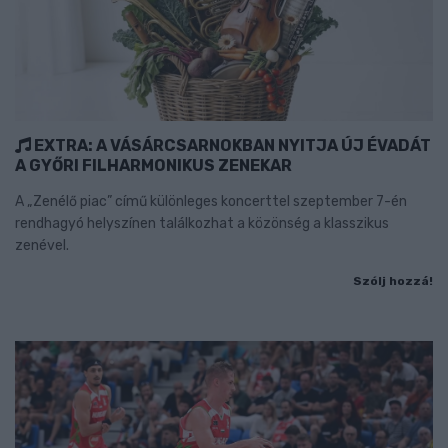
EXTRA: A VÁSÁRCSARNOKBAN NYITJA ÚJ ÉVADÁT
A GYŐRI FILHARMONIKUS ZENEKAR
A „Zenélő piac” című különleges koncerttel szeptember 7-én
rendhagyó helyszínen találkozhat a közönség a klasszikus
zenével.
Szólj hozzá!