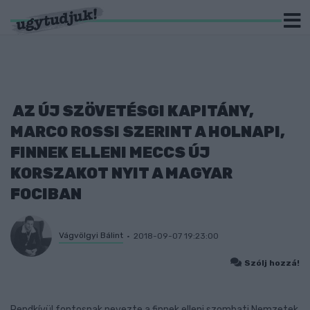
AZ ÚJ SZÖVETÉSGI KAPITÁNY,
MARCO ROSSI SZERINT A HOLNAPI,
FINNEK ELLENI MECCS ÚJ
KORSZAKOT NYIT A MAGYAR
FOCIBAN
Vágvölgyi Bálint
2018-09-07 19:23:00
Szólj hozzá!
Rendkívül fontosnak nevezte a finnek elleni szombati Nemzetek