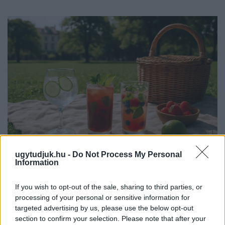
ugytudjuk.hu -
Do Not Process My Personal
Information
PIKNIK ITALOK: ÍZEK ÉS ÉLMÉNYEK A SZABADBAN
Ahogy tavaszodik és a nap egyre tovább marad velünk, sokaknak
If you wish to opt-out of the sale, sharing to third parties, or
támad kedve kirándulni a természetbe.
processing of your personal or sensitive information for
targeted advertising by us, please use the below opt-out
Szólj hozzá!
section to confirm your selection. Please note that after your