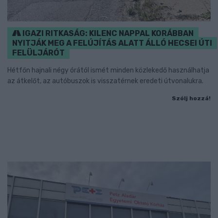
IGAZI RITKASÁG: KILENC NAPPAL KORÁBBAN
NYITJÁK MEG A FELÚJÍTÁS ALATT ÁLLÓ HECSEI ÚTI
FELÜLJÁRÓT
Hétfőn hajnali négy órától ismét minden közlekedő használhatja
az átkelőt, az autóbuszok is visszatérnek eredeti útvonalukra.
Szólj hozzá!