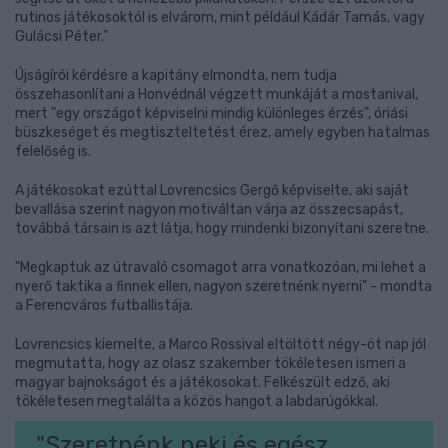
rutinos játékosoktól is elvárom, mint például Kádár Tamás, vagy
Gulácsi Péter."
Újságírói kérdésre a kapitány elmondta, nem tudja
összehasonlítani a Honvédnál végzett munkáját a mostanival,
mert "egy országot képviselni mindig különleges érzés", óriási
büszkeséget és megtiszteltetést érez, amely egyben hatalmas
felelőség is.
A játékosokat ezúttal Lovrencsics Gergő képviselte, aki saját
bevallása szerint nagyon motiváltan várja az összecsapást,
továbbá társain is azt látja, hogy mindenki bizonyítani szeretne.
"Megkaptuk az útravaló csomagot arra vonatkozóan, mi lehet a
nyerő taktika a finnek ellen, nagyon szeretnénk nyerni" - mondta
a Ferencváros futballistája.
Lovrencsics kiemelte, a Marco Rossival eltöltött négy-öt nap jól
megmutatta, hogy az olasz szakember tökéletesen ismeri a
magyar bajnokságot és a játékosokat. Felkészült edző, aki
tökéletesen megtalálta a közös hangot a labdarúgókkal.
"Szeretnénk neki és egész