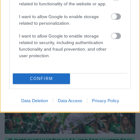
Középpontban a hagyományőrzés, de lesz Pogány Induló és
related to functionality of the website or app.
Majka koncert, jóga szeánsz, “borhajózás” és egy csomó minden
I want to allow Google to enable storage
más.
related to personalization.
Szólj hozzá!
I want to allow Google to enable storage
related to security, including authentication
functionality and fraud prevention, and other
user protection.
CONFIRM
Data Deletion
Data Access
Privacy Policy