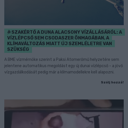
SZAKÉRTŐ A DUNA ALACSONY VÍZÁLLÁSÁRÓL: A
VÍZLÉPCSŐ SEM CSODASZER ÖNMAGÁBAN, A
KLÍMAVÁLTOZÁS MIATT ÚJ SZEMLÉLETRE VAN
SZÜKSÉG
A BME vízmérnöke szerint a Paksi Atomerőmű helyzetére sem
jelentene automatikus megoldást egy új dunai vízlépcső - a jövő
vízgazdálkodását pedig már a klímamodellekre kell alapozni.
Szólj hozzá!