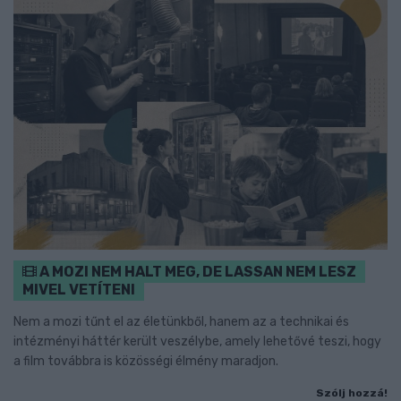
A MOZI NEM HALT MEG, DE LASSAN NEM LESZ
MIVEL VETÍTENI
Nem a mozi tűnt el az életünkből, hanem az a technikai és
intézményi háttér került veszélybe, amely lehetővé teszi, hogy
a film továbbra is közösségi élmény maradjon.
Szólj hozzá!