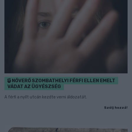
NŐVERŐ SZOMBATHELYI FÉRFI ELLEN EMELT
VÁDAT AZ ÜGYÉSZSÉG
A férfi a nyílt utcán kezdte verni áldozatát.
Szólj hozzá!