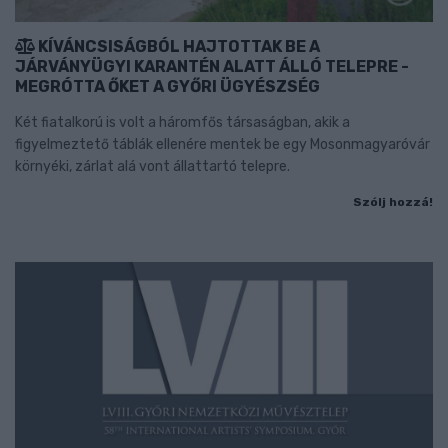
KÍVÁNCSISÁGBÓL HAJTOTTAK BE A
JÁRVÁNYÜGYI KARANTÉN ALATT ÁLLÓ TELEPRE -
MEGRÓTTA ŐKET A GYŐRI ÜGYÉSZSÉG
Két fiatalkorú is volt a háromfős társaságban, akik a
figyelmeztető táblák ellenére mentek be egy Mosonmagyaróvár
környéki, zárlat alá vont állattartó telepre.
Szólj hozzá!