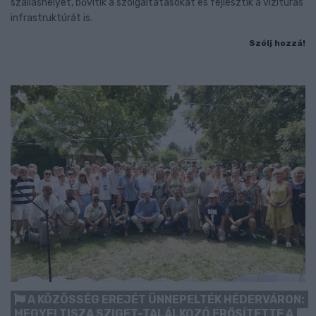
szálláshelyet, bővítik a szolgáltatásokat és fejlesztik a vízitúrás
infrastruktúrát is.
Szólj hozzá!
A KÖZÖSSÉG EREJÉT ÜNNEPELTÉK HÉDERVÁRON:
MEGYEI TISZA SZIGET-TALÁLKOZÓ ERŐSÍTETTE A