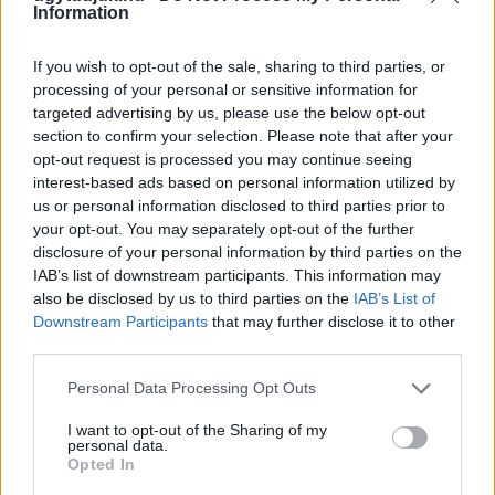
Information
If you wish to opt-out of the sale, sharing to third parties, or
processing of your personal or sensitive information for
targeted advertising by us, please use the below opt-out
section to confirm your selection. Please note that after your
opt-out request is processed you may continue seeing
interest-based ads based on personal information utilized by
us or personal information disclosed to third parties prior to
your opt-out. You may separately opt-out of the further
disclosure of your personal information by third parties on the
IAB’s list of downstream participants. This information may
also be disclosed by us to third parties on the
IAB’s List of
Downstream Participants
that may further disclose it to other
LAKOSSÁGI FÓRUMON MUTATJÁK BE A
third parties.
GYŐRSZENTIVÁNI KÖR TÉR FELÚJÍTÁSÁNAK
TERVEIT
Please note that this website/app uses one or more Google
Personal Data Processing Opt Outs
services and may gather and store information including but
Augusztus 6-án a beruházás ütemezéséről és az új kerékpárút
not limited to your visit or usage behaviour. You may click to
I want to opt-out of the Sharing of my
építéséről is tájékoztatják az érdeklődőket.
personal data.
grant or deny consent to Google and its third-party tags to
Opted In
Szólj hozzá!
use your data for below specified purposes in below Google