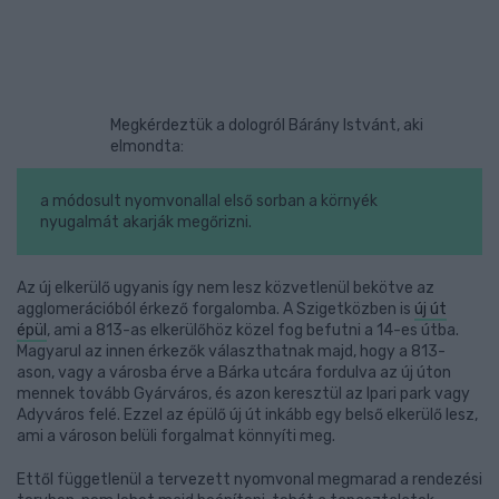
Megkérdeztük a dologról Bárány Istvánt, aki
elmondta:
a módosult nyomvonallal első sorban a környék
nyugalmát akarják megőrizni.
Az új elkerülő ugyanis így nem lesz közvetlenül bekötve az
agglomerációból érkező forgalomba. A Szigetközben is
új út
épül
, ami a 813-as elkerülőhöz közel fog befutni a 14-es útba.
Magyarul az innen érkezők választhatnak majd, hogy a 813-
ason, vagy a városba érve a Bárka utcára fordulva az új úton
mennek tovább Gyárváros, és azon keresztül az Ipari park vagy
Adyváros felé. Ezzel az épülő új út inkább egy belső elkerülő lesz,
ami a városon belüli forgalmat könnyíti meg.
Ettől függetlenül a tervezett nyomvonal megmarad a rendezési