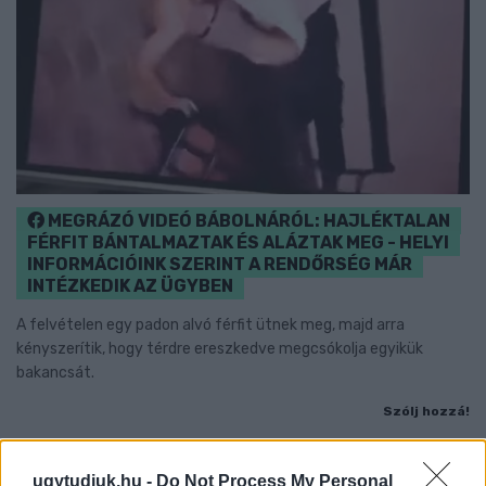
MEGRÁZÓ VIDEÓ BÁBOLNÁRÓL: HAJLÉKTALAN
FÉRFIT BÁNTALMAZTAK ÉS ALÁZTAK MEG - HELYI
INFORMÁCIÓINK SZERINT A RENDŐRSÉG MÁR
INTÉZKEDIK AZ ÜGYBEN
A felvételen egy padon alvó férfit ütnek meg, majd arra
kényszerítik, hogy térdre ereszkedve megcsókolja egyikük
bakancsát.
Szólj hozzá!
ugytudjuk.hu -
Do Not Process My Personal