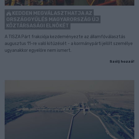
KEDDEN MEGVÁLASZTHATJA AZ
ORSZÁGGYŰLÉS MAGYARORSZÁG ÚJ
KÖZTÁRSASÁGI ELNÖKÉT
A TISZA Párt frakciója kezdeményezte az államfőválasztás
augusztus 11-re való kitűzését - a kormánypárti jelölt személye
ugyanakkor egyelőre nem ismert.
Szólj hozzá!