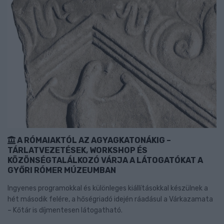
A RÓMAIAKTÓL AZ AGYAGKATONÁKIG –
TÁRLATVEZETÉSEK, WORKSHOP ÉS
KÖZÖNSÉGTALÁLKOZÓ VÁRJA A LÁTOGATÓKAT A
GYŐRI RÓMER MÚZEUMBAN
Ingyenes programokkal és különleges kiállításokkal készülnek a
hét második felére, a hőségriadó idején ráadásul a Várkazamata
– Kőtár is díjmentesen látogatható.