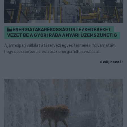
ENERGIATAKARÉKOSSÁGI INTÉZKEDÉSEKET
VEZET BE A GYŐRI RÁBA A NYÁRI ÜZEMSZÜNETIG
A járműipari vállalat átszervezi egyes termelési folyamatait,
hogy csökkentse az esti órák energiafelhasználását.
Szólj hozzá!