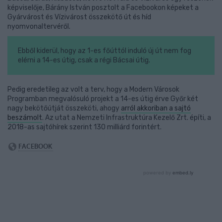
képviselője, Bárány István posztolt a Facebookon képeket a
Gyárvárost és Vízivárost összekötő út és híd
nyomvonaltervéről.
Ebből kiderül, hogy az 1-es főúttól induló új út nem fog
elérni a 14-es útig, csak a régi Bácsai útig.
Pedig eredetileg az volt a terv, hogy a Modern Városok
Programban megvalósuló projekt a 14-es útig érve Győr két
nagy bekötőútját összeköti, ahogy
arról akkoriban a sajtó
beszámolt
. Az utat a Nemzeti Infrastruktúra Kezelő Zrt. építi, a
2018-as sajtóhírek szerint 130 milliárd forintért.