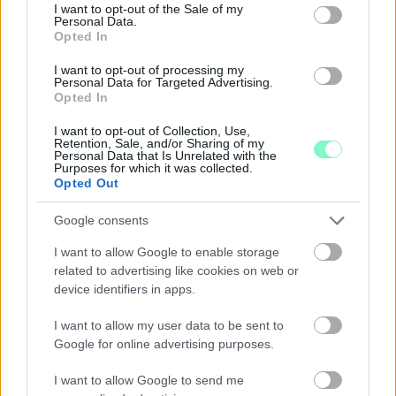
consent section.
I want to opt-out of the Sale of my
Personal Data.
Opted In
I want to opt-out of processing my
Personal Data for Targeted Advertising.
Opted In
I want to opt-out of Collection, Use,
Retention, Sale, and/or Sharing of my
Personal Data that Is Unrelated with the
Purposes for which it was collected.
Opted Out
Google consents
I want to allow Google to enable storage
related to advertising like cookies on web or
device identifiers in apps.
A NAPOKBAN BEFEJEZŐDIK A GYŐRI
DÍSZKIVILÁGÍTÁS LEKAPCSOLÁSA
I want to allow my user data to be sent to
Google for online advertising purposes.
A város 77 helyszínén zajlik a munkavégzés, a Győr Projekt
kezelésében lévő épületek egy részét is érinti az intézkedés.
I want to allow Google to send me