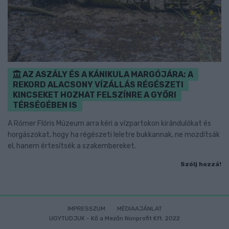
AZ ASZÁLY ÉS A KÁNIKULA MARGÓJÁRA: A
REKORD ALACSONY VÍZÁLLÁS RÉGÉSZETI
KINCSEKET HOZHAT FELSZÍNRE A GYŐRI
TÉRSÉGÉBEN IS
A Rómer Flóris Múzeum arra kéri a vízpartokon kirándulókat és
horgászokat, hogy ha régészeti leletre bukkannak, ne mozdítsák
el, hanem értesítsék a szakembereket.
Szólj hozzá!
IMPRESSZUM
MÉDIAAJÁNLAT
UGYTUDJUK - Kő a Mezőn Nonprofit Kft. 2022