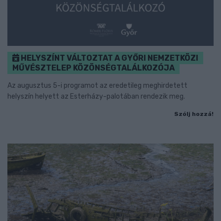
HELYSZÍNT VÁLTOZTAT A GYŐRI NEMZETKÖZI
MŰVÉSZTELEP KÖZÖNSÉGTALÁLKOZÓJA
Az augusztus 5-i programot az eredetileg meghirdetett
helyszín helyett az Esterházy-palotában rendezik meg.
Szólj hozzá!