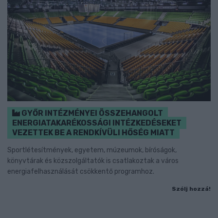
GYŐR INTÉZMÉNYEI ÖSSZEHANGOLT
ENERGIATAKARÉKOSSÁGI INTÉZKEDÉSEKET
VEZETTEK BE A RENDKÍVÜLI HŐSÉG MIATT
Sportlétesítmények, egyetem, múzeumok, bíróságok,
könyvtárak és közszolgáltatók is csatlakoztak a város
energiafelhasználását csökkentő programhoz.
Szólj hozzá!