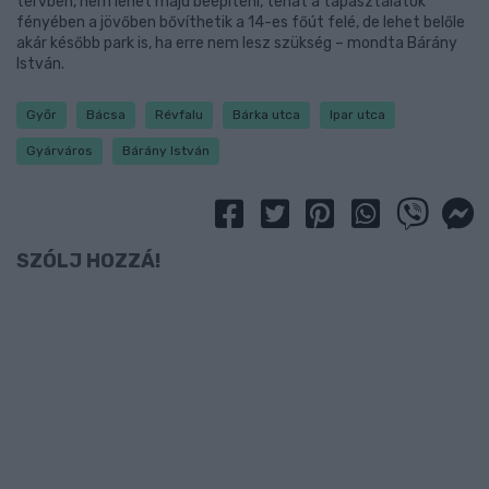
tervben, nem lehet majd beépíteni, tehát a tapasztalatok
fényében a jövőben bővíthetik a 14-es főút felé, de lehet belőle
akár később park is, ha erre nem lesz szükség – mondta Bárány
István.
Győr
Bácsa
Révfalu
Bárka utca
Ipar utca
Gyárváros
Bárány István
SZÓLJ HOZZÁ!