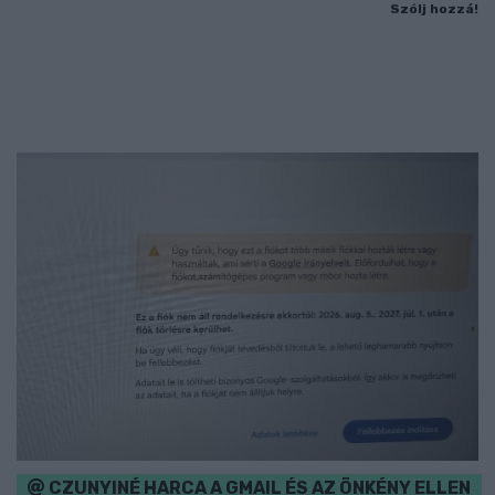
Szólj hozzá!
CZUNYINÉ HARCA A GMAIL ÉS AZ ÖNKÉNY ELLEN