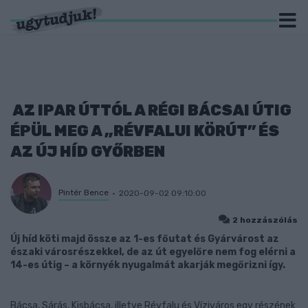
AZ IPAR ÚTTÓL A RÉGI BÁCSAI ÚTIG
ÉPÜL MEG A „RÉVFALUI KÖRÚT” ÉS
AZ ÚJ HÍD GYŐRBEN
Pintér Bence
2020-09-02 09:10:00
2 hozzászólás
Új híd köti majd össze az 1-es főutat és Gyárvárost az
északi városrészekkel, de az út egyelőre nem fog elérni a
14-es útig – a környék nyugalmát akarják megőrizni így.
Bácsa, Sárás, Kisbácsa, illetve Révfalu és Víziváros egy részének