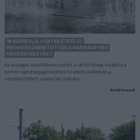
KÁNIKULA: PÉNTEK ÉJFÉLIG
MEGHOSSZABBÍTOTTÁK A HARMADFOKÚ
HŐSÉGRIASZTÁST
Az országos tisztifőorvos szerint a tartós hőség továbbra is
komoly egészségügyi kockázatot jelent, különösen a
veszélyeztetett csoportok számára.
Szólj hozzá!