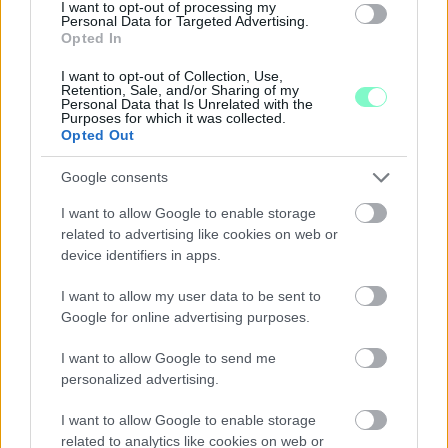
I want to opt-out of processing my
Personal Data for Targeted Advertising.
Opted In
I want to opt-out of Collection, Use,
Retention, Sale, and/or Sharing of my
Personal Data that Is Unrelated with the
Purposes for which it was collected.
Opted Out
Google consents
KÁNIKULA-AKTUÁL: MEGHOSSZABBÍTOTTÁK A
I want to allow Google to enable storage
HŐSÉGRIASZTÁST, A KÖVETKEZŐ 48 ÓRA LEHET A
related to advertising like cookies on web or
LEGKRITIKUSABB AZ ENERGIAELLÁTÁS
device identifiers in apps.
SZEMPONTJÁBÓL, DE AZ UTOLSÓ PAKSI TURBINA
EGYELŐRE KITART
I want to allow my user data to be sent to
A Védelmi Munkacsoport szerint egyelőre stabil az ország
Google for online advertising purposes.
villamosenergia-rendszere, de továbbra is takarékosságra kérik
I want to allow Google to send me
a lakosságot és a nagyfogyasztókat.
personalized advertising.
Szólj hozzá!
I want to allow Google to enable storage
related to analytics like cookies on web or