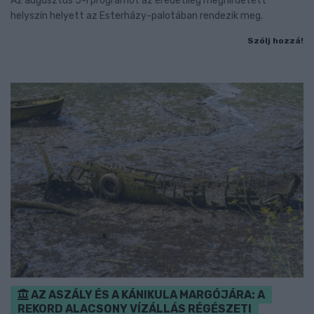
Az augusztus 5-i programot az eredetileg meghirdetett
helyszín helyett az Esterházy-palotában rendezik meg.
Szólj hozzá!
AZ ASZÁLY ÉS A KÁNIKULA MARGÓJÁRA: A
REKORD ALACSONY VÍZÁLLÁS RÉGÉSZETI