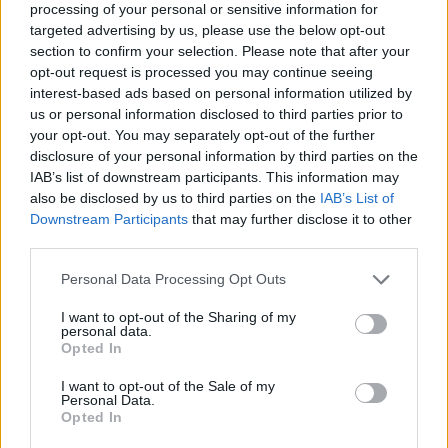
processing of your personal or sensitive information for
targeted advertising by us, please use the below opt-out
section to confirm your selection. Please note that after your
opt-out request is processed you may continue seeing
interest-based ads based on personal information utilized by
us or personal information disclosed to third parties prior to
your opt-out. You may separately opt-out of the further
disclosure of your personal information by third parties on the
A NAPOKBAN BEFEJEZŐDIK A GYŐRI
IAB’s list of downstream participants. This information may
DÍSZKIVILÁGÍTÁS LEKAPCSOLÁSA
also be disclosed by us to third parties on the
IAB’s List of
Downstream Participants
that may further disclose it to other
A város 77 helyszínén zajlik a munkavégzés, a Győr Projekt
third parties.
kezelésében lévő épületek egy részét is érinti az intézkedés.
Please note that this website/app uses one or more Google
Personal Data Processing Opt Outs
Szólj hozzá!
services and may gather and store information including but
not limited to your visit or usage behaviour. You may click to
I want to opt-out of the Sharing of my
personal data.
grant or deny consent to Google and its third-party tags to
Opted In
use your data for below specified purposes in below Google
consent section.
I want to opt-out of the Sale of my
Personal Data.
Opted In