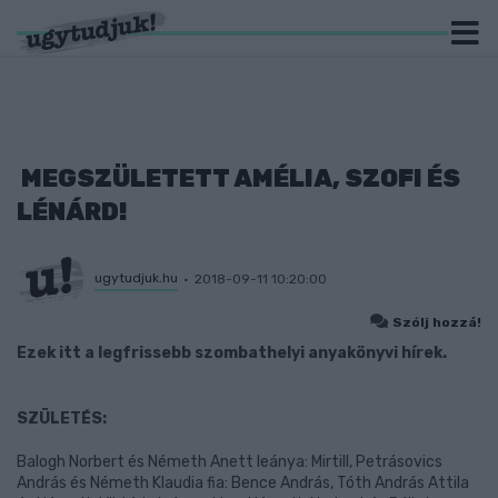
MEGSZÜLETETT AMÉLIA, SZOFI ÉS
LÉNÁRD!
ugytudjuk.hu
2018-09-11 10:20:00
Szólj hozzá!
Ezek itt a legfrissebb szombathelyi anyakönyvi hírek.
SZÜLETÉS:
Balogh Norbert és Németh Anett leánya: Mirtill, Petrásovics
András és Németh Klaudia fia: Bence András, Tóth András Attila