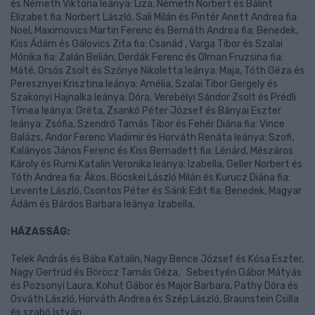
és Németh Viktória leánya: Liza, Németh Norbert és Bálint
Elizabet fia: Norbert László, Sali Milán és Pintér Anett Andrea fia:
Noel, Maximovics Martin Ferenc és Bernáth Andrea fia: Benedek,
Kiss Ádám és Gálovics Zita fia: Csanád , Varga Tibor és Szalai
Mónika fia: Zalán Belián, Derdák Ferenc és Olman Fruzsina fia:
Máté, Orsós Zsolt és Szőnye Nikoletta leánya: Maja, Tóth Géza és
Peresznyei Krisztina leánya: Amélia, Szalai Tibor Gergely és
Szakonyi Hajnalka leánya: Dóra, Verebélyi Sándor Zsolt és Prédli
Tímea leánya: Gréta, Zsankó Péter József és Bányai Eszter
leánya: Zsófia, Szendrő Tamás Tibor és Fehér Diána fia: Vince
Balázs, Andor Ferenc Vladimir és Horváth Renáta leánya: Szofi,
Kalányos János Ferenc és Kiss Bernadett fia: Lénárd, Mészáros
Károly és Rumi Katalin Veronika leánya: Izabella, Geller Norbert és
Tóth Andrea fia: Ákos, Böcskei László Milán és Kurucz Diána fia:
Levente László, Csontos Péter és Sárik Edit fia: Benedek, Magyar
Ádám és Bárdos Barbara leánya: Izabella,
HÁZASSÁG:
Telek András és Bába Katalin, Nagy Bence József és Kósa Eszter,
Nagy Gertrúd és Böröcz Tamás Géza, Sebestyén Gábor Mátyás
és Pozsonyi Laura, Kohut Gábor és Major Barbara, Pathy Dóra és
Osváth László, Horváth Andrea és Szép László, Braunstein Csilla
és szabó István