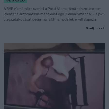
SZÜKSÉG
A BME vízmérnöke szerint a Paksi Atomerőmű helyzetére sem
jelentene automatikus megoldást egy új dunai vízlépcső - a jövő
vízgazdálkodását pedig már a klímamodellekre kell alapozni.
Szólj hozzá!