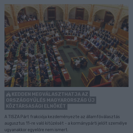
KEDDEN MEGVÁLASZTHATJA AZ
ORSZÁGGYŰLÉS MAGYARORSZÁG ÚJ
KÖZTÁRSASÁGI ELNÖKÉT
A TISZA Párt frakciója kezdeményezte az államfőválasztás
augusztus 11-re való kitűzését - a kormánypárti jelölt személye
ugyanakkor egyelőre nem ismert.