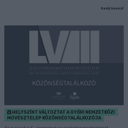
Szólj hozzá!
HELYSZÍNT VÁLTOZTAT A GYŐRI NEMZETKÖZI
MŰVÉSZTELEP KÖZÖNSÉGTALÁLKOZÓJA