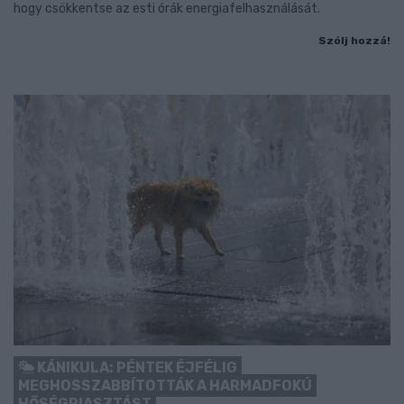
hogy csökkentse az esti órák energiafelhasználását.
Szólj hozzá!
KÁNIKULA: PÉNTEK ÉJFÉLIG
MEGHOSSZABBÍTOTTÁK A HARMADFOKÚ
HŐSÉGRIASZTÁST