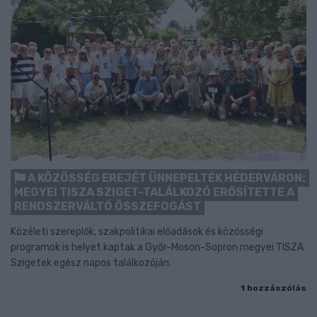
A KÖZÖSSÉG EREJÉT ÜNNEPELTÉK HÉDERVÁRON:
MEGYEI TISZA SZIGET-TALÁLKOZÓ ERŐSÍTETTE A
RENDSZERVÁLTÓ ÖSSZEFOGÁST
Közéleti szereplők, szakpolitikai előadások és közösségi
programok is helyet kaptak a Győr-Moson-Sopron megyei TISZA
Szigetek egész napos találkozóján.
1 hozzászólás