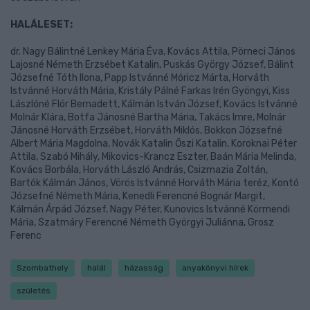
HALÁLESET:
dr. Nagy Bálintné Lenkey Mária Éva, Kovács Attila, Pörneci János
Lajosné Németh Erzsébet Katalin, Puskás György József, Bálint
Józsefné Tóth Ilona, Papp Istvánné Móricz Márta, Horváth
Istvánné Horváth Mária, Kristály Pálné Farkas Irén Gyöngyi, Kiss
Lászlóné Flór Bernadett, Kálmán István József, Kovács Istvánné
Molnár Klára, Botfa Jánosné Bartha Mária, Takács Imre, Molnár
Jánosné Horváth Erzsébet, Horváth Miklós, Bokkon Józsefné
Albert Mária Magdolna, Novák Katalin Őszi Katalin, Koroknai Péter
Attila, Szabó Mihály, Mikovics-Krancz Eszter, Baán Mária Melinda,
Kovács Borbála, Horváth László András, Csizmazia Zoltán,
Bartók Kálmán János, Vörös Istvánné Horváth Mária teréz, Kontó
Józsefné Németh Mária, Kenedli Ferencné Bognár Margit,
Kálmán Árpád József, Nagy Péter, Kunovics Istvánné Körmendi
Mária, Szatmáry Ferencné Németh Györgyi Juliánna, Grosz
Ferenc
Szombathely
halál
házasság
anyakönyvi hírek
születés