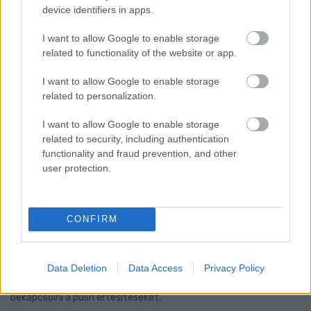
device identifiers in apps.
I want to allow Google to enable storage
related to functionality of the website or app.
I want to allow Google to enable storage
related to personalization.
I want to allow Google to enable storage
related to security, including authentication
functionality and fraud prevention, and other
user protection.
FONTOS ÜZENET A HŐSÉGRIADÓ IDEJÉRE: A GYŐR
CONFIRM
APPLIKÁCIÓ LETÖLTÉSÉRE BIZTATJA A
LAKOSSÁGOT KÓSA ROLAND
Az alpolgármester szerint a rendkívüli kánikula a
Data Deletion
Data Access
Privacy Policy
közműrendszereket is fokozottan terheli, ezért érdemes
bekapcsolni a push értesítéseket.