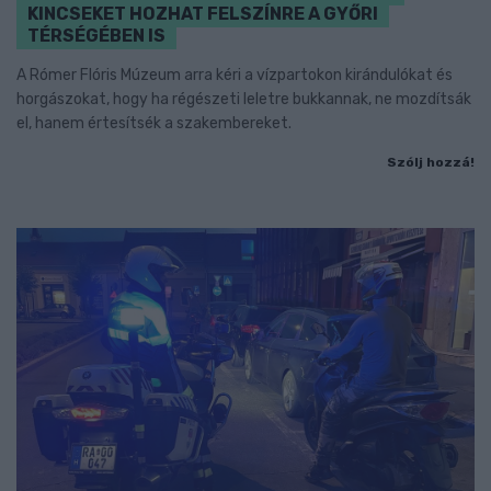
KINCSEKET HOZHAT FELSZÍNRE A GYŐRI
TÉRSÉGÉBEN IS
A Rómer Flóris Múzeum arra kéri a vízpartokon kirándulókat és
horgászokat, hogy ha régészeti leletre bukkannak, ne mozdítsák
el, hanem értesítsék a szakembereket.
Szólj hozzá!