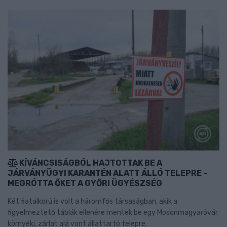
KÍVÁNCSISÁGBÓL HAJTOTTAK BE A
JÁRVÁNYÜGYI KARANTÉN ALATT ÁLLÓ TELEPRE -
MEGRÓTTA ŐKET A GYŐRI ÜGYÉSZSÉG
Két fiatalkorú is volt a háromfős társaságban, akik a
figyelmeztető táblák ellenére mentek be egy Mosonmagyaróvár
környéki, zárlat alá vont állattartó telepre.