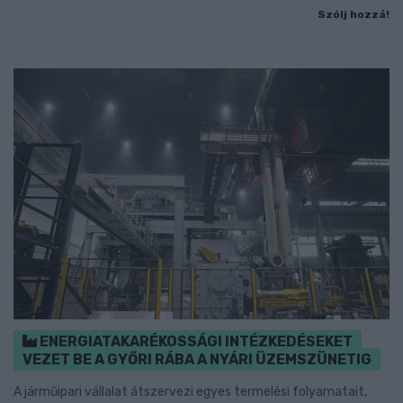
Szólj hozzá!
ENERGIATAKARÉKOSSÁGI INTÉZKEDÉSEKET
VEZET BE A GYŐRI RÁBA A NYÁRI ÜZEMSZÜNETIG
A járműipari vállalat átszervezi egyes termelési folyamatait,