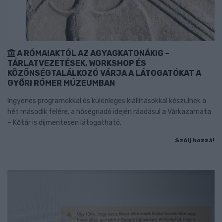
A RÓMAIAKTÓL AZ AGYAGKATONÁKIG –
TÁRLATVEZETÉSEK, WORKSHOP ÉS
KÖZÖNSÉGTALÁLKOZÓ VÁRJA A LÁTOGATÓKAT A
GYŐRI RÓMER MÚZEUMBAN
Ingyenes programokkal és különleges kiállításokkal készülnek a
hét második felére, a hőségriadó idején ráadásul a Várkazamata
– Kőtár is díjmentesen látogatható.
Szólj hozzá!