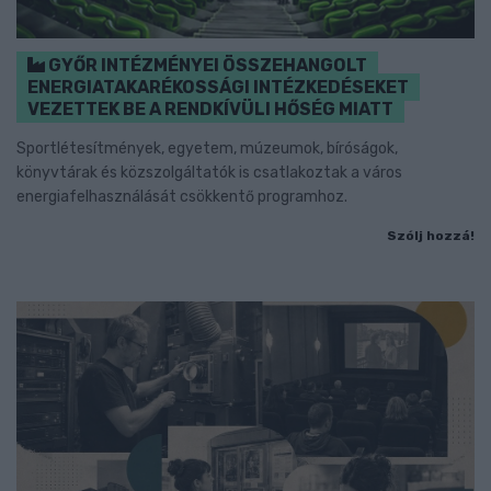
GYŐR INTÉZMÉNYEI ÖSSZEHANGOLT
ENERGIATAKARÉKOSSÁGI INTÉZKEDÉSEKET
VEZETTEK BE A RENDKÍVÜLI HŐSÉG MIATT
Sportlétesítmények, egyetem, múzeumok, bíróságok,
könyvtárak és közszolgáltatók is csatlakoztak a város
energiafelhasználását csökkentő programhoz.
Szólj hozzá!