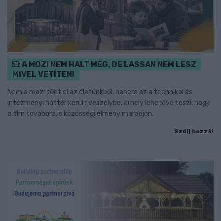
A MOZI NEM HALT MEG, DE LASSAN NEM LESZ
MIVEL VETÍTENI
Nem a mozi tűnt el az életünkből, hanem az a technikai és
intézményi háttér került veszélybe, amely lehetővé teszi, hogy
a film továbbra is közösségi élmény maradjon.
Szólj hozzá!