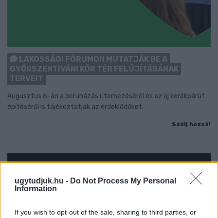
LAKOSSÁGI FÓRUMON MUTATJÁK BE A
GYŐRSZENTIVÁNI KÖR TÉR FELÚJÍTÁSÁNAK
TERVEIT
Augusztus 6-án a beruházás ütemezéséről és az új kerékpárút
építéséről is tájékoztatják az érdeklődőket.
Szólj hozzá!
ugytudjuk.hu -
Do Not Process My Personal
Information
If you wish to opt-out of the sale, sharing to third parties, or