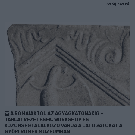
Szólj hozzá!
A RÓMAIAKTÓL AZ AGYAGKATONÁKIG –
TÁRLATVEZETÉSEK, WORKSHOP ÉS
KÖZÖNSÉGTALÁLKOZÓ VÁRJA A LÁTOGATÓKAT A
GYŐRI RÓMER MÚZEUMBAN