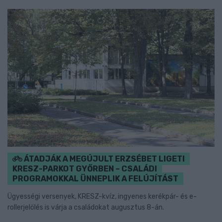
ÁTADJÁK A MEGÚJULT ERZSÉBET LIGETI
KRESZ-PARKOT GYŐRBEN – CSALÁDI
PROGRAMOKKAL ÜNNEPLIK A FELÚJÍTÁST
Ügyességi versenyek, KRESZ-kvíz, ingyenes kerékpár- és e-
rollerjelölés is várja a családokat augusztus 8-án.