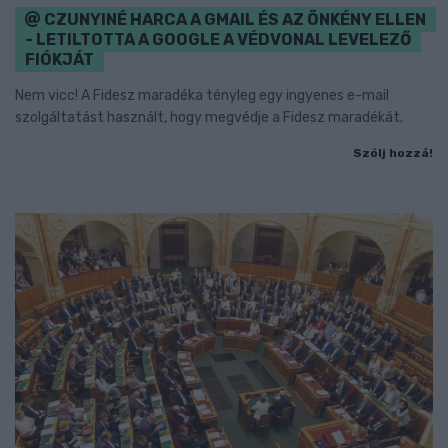
CZUNYINÉ HARCA A GMAIL ÉS AZ ÖNKÉNY ELLEN
- LETILTOTTA A GOOGLE A VÉDVONAL LEVELEZŐ
FIÓKJÁT
Nem vicc! A Fidesz maradéka tényleg egy ingyenes e-mail
szolgáltatást használt, hogy megvédje a Fidesz maradékát.
Szólj hozzá!