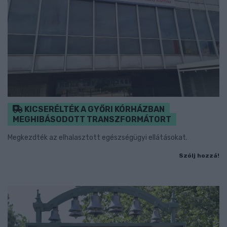
KICSERÉLTÉK A GYŐRI KÓRHÁZBAN
MEGHIBÁSODOTT TRANSZFORMÁTORT
Megkezdték az elhalasztott egészségügyi ellátásokat.
Szólj hozzá!