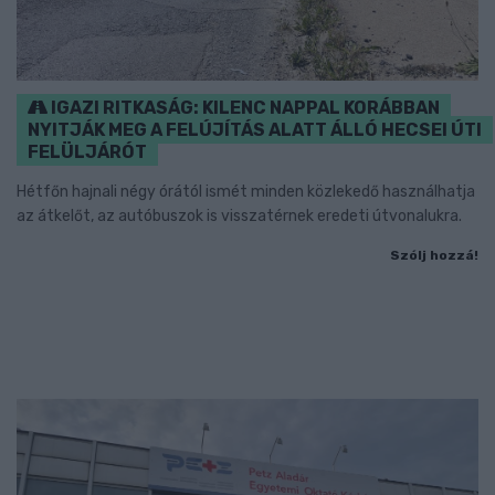
IGAZI RITKASÁG: KILENC NAPPAL KORÁBBAN
NYITJÁK MEG A FELÚJÍTÁS ALATT ÁLLÓ HECSEI ÚTI
FELÜLJÁRÓT
Hétfőn hajnali négy órától ismét minden közlekedő használhatja
az átkelőt, az autóbuszok is visszatérnek eredeti útvonalukra.
Szólj hozzá!