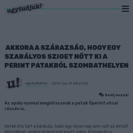
AKKORA A SZÁRAZSÁG, HOGY EGY
SZABÁLYOS SZIGET NŐTT KI A
PERINT PATAKBÓL SZOMBATHELYEN
ugytudjuk.hu
2019-06-19 08:27:00
Szólj hozzá!
Az apály nyomai meglátszanak a patak Óperint utcai
részén is.
Hetek óta tart a kánikula, talán egy olyan nap sem volt az elmúlt
időszakban, amikor érdemi eső esett volna. A hőség és a