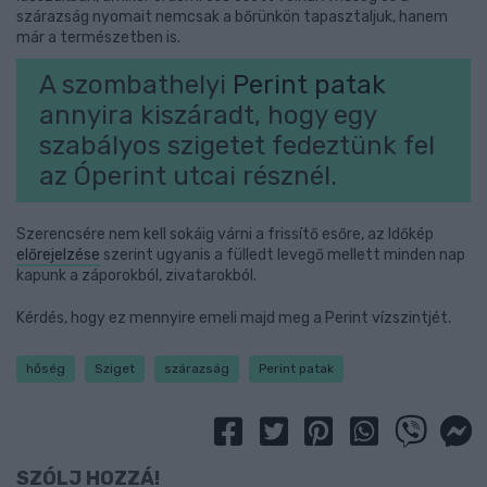
szárazság nyomait nemcsak a bőrünkön tapasztaljuk, hanem
már a természetben is.
A szombathelyi
Perint patak
annyira kiszáradt, hogy egy
szabályos szigetet fedeztünk fel
az Óperint utcai résznél.
Szerencsére nem kell sokáig várni a frissítő esőre, az Időkép
előrejelzése
szerint ugyanis a fülledt levegő mellett minden nap
kapunk a záporokból, zivatarokból.
Kérdés, hogy ez mennyire emeli majd meg a Perint vízszintjét.
hőség
Sziget
szárazság
Perint patak
SZÓLJ HOZZÁ!