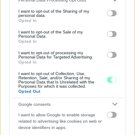
GYŐRBEN
services and may gather and store information including but
not limited to your visit or usage behaviour. You may click to
I want to opt-out of the Sharing of my
Középpontban a hagyományőrzés, de lesz Pogány Induló és
personal data.
grant or deny consent to Google and its third-party tags to
Majka koncert, jóga szeánsz, “borhajózás” és egy csomó minden
Opted In
use your data for below specified purposes in below Google
más.
consent section.
I want to opt-out of the Sale of my
Szólj hozzá!
Personal Data.
Opted In
I want to opt-out of processing my
Personal Data for Targeted Advertising.
Opted In
I want to opt-out of Collection, Use,
Retention, Sale, and/or Sharing of my
Personal Data that Is Unrelated with the
Purposes for which it was collected.
Opted Out
Google consents
I want to allow Google to enable storage
related to advertising like cookies on web or
device identifiers in apps.