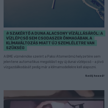
SZAKÉRTŐ A DUNA ALACSONY VÍZÁLLÁSÁRÓL: A
VÍZLÉPCSŐ SEM CSODASZER ÖNMAGÁBAN, A
KLÍMAVÁLTOZÁS MIATT ÚJ SZEMLÉLETRE VAN
SZÜKSÉG
A BME vízmérnöke szerint a Paksi Atomerőmű helyzetére sem
jelentene automatikus megoldást egy új dunai vízlépcső - a jövő
vízgazdálkodását pedig már a klímamodellekre kell alapozni.
Szólj hozzá!