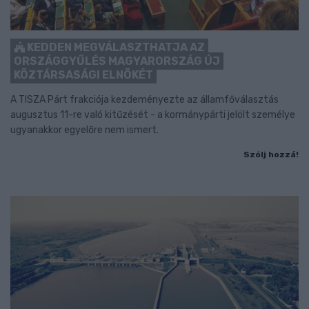
KEDDEN MEGVÁLASZTHATJA AZ
ORSZÁGGYŰLÉS MAGYARORSZÁG ÚJ
KÖZTÁRSASÁGI ELNÖKÉT
A TISZA Párt frakciója kezdeményezte az államfőválasztás
augusztus 11-re való kitűzését - a kormánypárti jelölt személye
ugyanakkor egyelőre nem ismert.
Szólj hozzá!