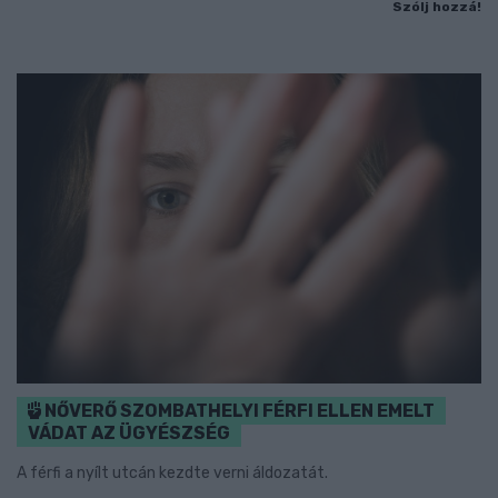
Szólj hozzá!
NŐVERŐ SZOMBATHELYI FÉRFI ELLEN EMELT
VÁDAT AZ ÜGYÉSZSÉG
A férfi a nyílt utcán kezdte verni áldozatát.