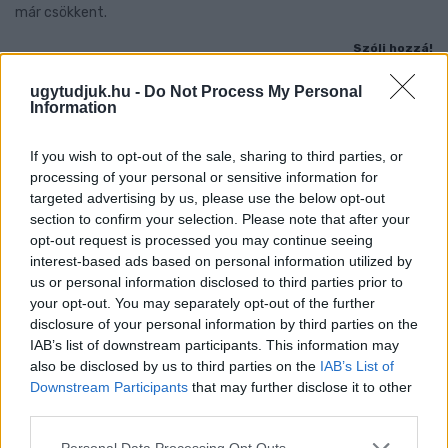
már csökkent.
Szólj hozzá!
ugytudjuk.hu -
Do Not Process My Personal
Information
If you wish to opt-out of the sale, sharing to third parties, or
processing of your personal or sensitive information for
targeted advertising by us, please use the below opt-out
section to confirm your selection. Please note that after your
opt-out request is processed you may continue seeing
interest-based ads based on personal information utilized by
us or personal information disclosed to third parties prior to
your opt-out. You may separately opt-out of the further
disclosure of your personal information by third parties on the
IAB’s list of downstream participants. This information may
also be disclosed by us to third parties on the
IAB’s List of
Downstream Participants
that may further disclose it to other
third parties.
A BAROKK ÖSSZES ÁRNYALATA ÉS MÉG EGY SOR
KIVÁLÓ PROGRAM VÁR MINDENKIT EZEN A HÉTVÉGÉN
Please note that this website/app uses one or more Google
Personal Data Processing Opt Outs