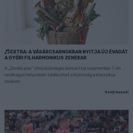
EXTRA: A VÁSÁRCSARNOKBAN NYITJA ÚJ ÉVADÁT
A GYŐRI FILHARMONIKUS ZENEKAR
A „Zenélő piac” című különleges koncerttel szeptember 7-én
rendhagyó helyszínen találkozhat a közönség a klasszikus
zenével.
Szólj hozzá!