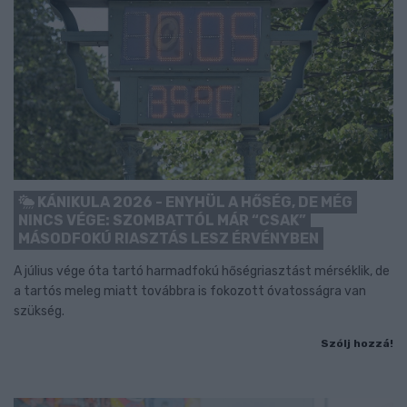
KÁNIKULA 2026 - ENYHÜL A HŐSÉG, DE MÉG
NINCS VÉGE: SZOMBATTÓL MÁR “CSAK”
MÁSODFOKÚ RIASZTÁS LESZ ÉRVÉNYBEN
A július vége óta tartó harmadfokú hőségriasztást mérséklik, de
a tartós meleg miatt továbbra is fokozott óvatosságra van
szükség.
Szólj hozzá!