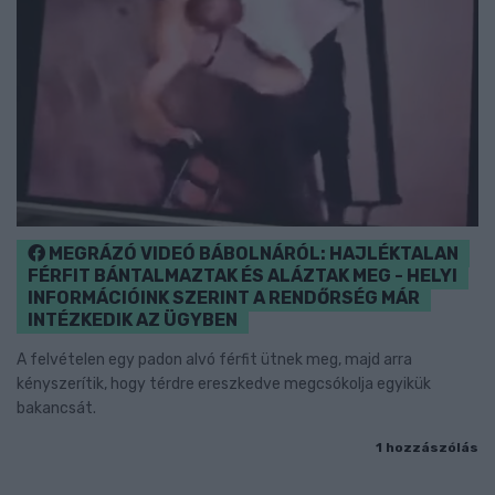
MEGRÁZÓ VIDEÓ BÁBOLNÁRÓL: HAJLÉKTALAN
FÉRFIT BÁNTALMAZTAK ÉS ALÁZTAK MEG - HELYI
INFORMÁCIÓINK SZERINT A RENDŐRSÉG MÁR
INTÉZKEDIK AZ ÜGYBEN
A felvételen egy padon alvó férfit ütnek meg, majd arra
kényszerítik, hogy térdre ereszkedve megcsókolja egyikük
bakancsát.
1 hozzászólás