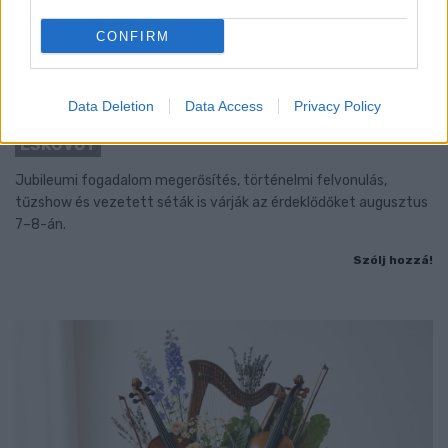
CONFIRM
BAROKK POMPÁBA ÖLTÖZIK A BELVÁROS:
Data Deletion
Data Access
Privacy Policy
HÉTVÉGÉN RENDEZIK MEG A XXXIII. GYŐRI BAROKK
ESKÜVŐT
Jubileumi fogadalom megerősítés, történelmi felvonulás,
tűzshow és vezetett séták is várják az érdeklődőket augusztus
7–8-án.
Szólj hozzá!