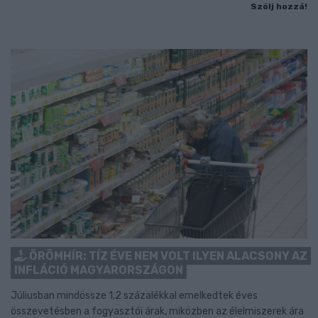
Szólj hozzá!
ÖRÖMHÍR: TÍZ ÉVE NEM VOLT ILYEN ALACSONY AZ
INFLÁCIÓ MAGYARORSZÁGON
Júliusban mindössze 1,2 százalékkal emelkedtek éves
összevetésben a fogyasztói árak, miközben az élelmiszerek ára