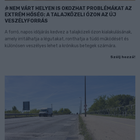
NEM VÁRT HELYEN IS OKOZHAT PROBLÉMÁKAT AZ
EXTRÉM HŐSÉG: A TALAJKÖZELI ÓZON AZ ÚJ
VESZÉLYFORRÁS
A forró, napos időjárás kedvez a talajközeli ózon kialakulásának,
amely irritálhatja a légutakat, ronthatja a tüdő működését és
különösen veszélyes lehet a krónikus betegek számára.
Szólj hozzá!