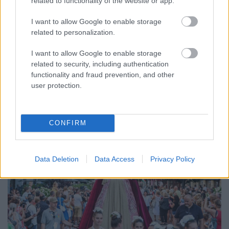
related to functionality of the website or app.
A GYŐRI AUDI ETO KC PÉNTEKI FELKÉSZÜLÉSI
MÉRKŐZÉSE
I want to allow Google to enable storage
related to personalization.
Az energiaellátás tehermentesítése érdekében másfél órával
előrébb hozták a Brest Bretagne Handball elleni találkozó
I want to allow Google to enable storage
kezdését.
related to security, including authentication
functionality and fraud prevention, and other
1 hozzászólás
user protection.
CONFIRM
Data Deletion
Data Access
Privacy Policy