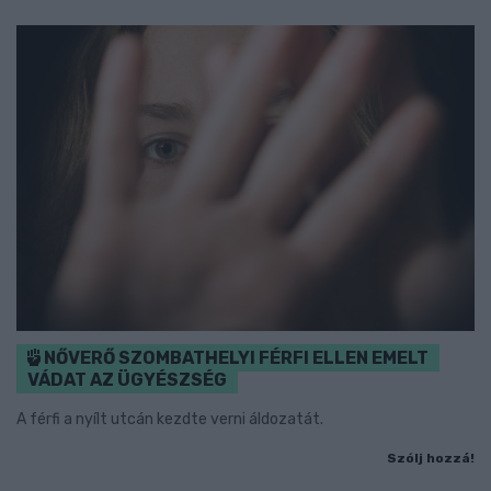
NŐVERŐ SZOMBATHELYI FÉRFI ELLEN EMELT
VÁDAT AZ ÜGYÉSZSÉG
A férfi a nyílt utcán kezdte verni áldozatát.
Szólj hozzá!