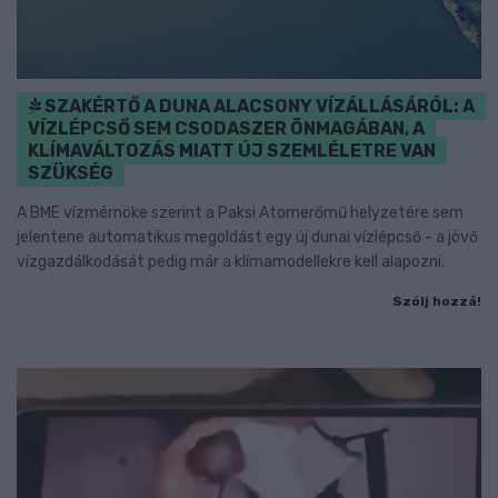
SZAKÉRTŐ A DUNA ALACSONY VÍZÁLLÁSÁRÓL: A
VÍZLÉPCSŐ SEM CSODASZER ÖNMAGÁBAN, A
KLÍMAVÁLTOZÁS MIATT ÚJ SZEMLÉLETRE VAN
SZÜKSÉG
A BME vízmérnöke szerint a Paksi Atomerőmű helyzetére sem
jelentene automatikus megoldást egy új dunai vízlépcső - a jövő
vízgazdálkodását pedig már a klímamodellekre kell alapozni.
Szólj hozzá!