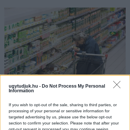
ugytudjuk.hu -
Do Not Process My Personal
Information
ÖRÖMHÍR: TÍZ ÉVE NEM VOLT ILYEN ALACSONY AZ
INFLÁCIÓ MAGYARORSZÁGON
If you wish to opt-out of the sale, sharing to third parties, or
Júliusban mindössze 1,2 százalékkal emelkedtek éves
processing of your personal or sensitive information for
összevetésben a fogyasztói árak, miközben az élelmiszerek ára
targeted advertising by us, please use the below opt-out
már csökkent.
section to confirm your selection. Please note that after your
opt-out request is processed you may continue seeing