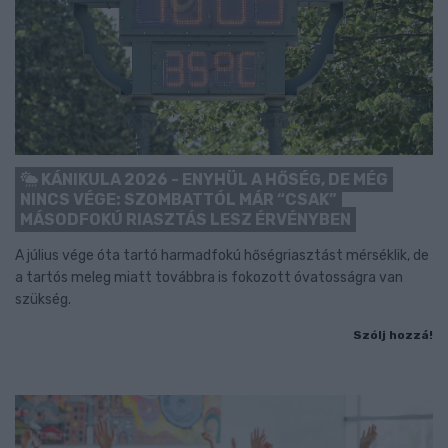
KÁNIKULA 2026 - ENYHÜL A HŐSÉG, DE MÉG
NINCS VÉGE: SZOMBATTÓL MÁR “CSAK”
MÁSODFOKÚ RIASZTÁS LESZ ÉRVÉNYBEN
A július vége óta tartó harmadfokú hőségriasztást mérséklik, de
a tartós meleg miatt továbbra is fokozott óvatosságra van
szükség.
Szólj hozzá!