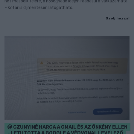
hét második felére, a hőségriadó idején ráadásul a Várkazamata
– Kőtár is díjmentesen látogatható.
Szólj hozzá!
CZUNYINÉ HARCA A GMAIL ÉS AZ ÖNKÉNY ELLEN
- LETILTOTTA A GOOGLE A VÉDVONAL LEVELEZŐ