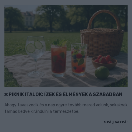
PIKNIK ITALOK: ÍZEK ÉS ÉLMÉNYEK A SZABADBAN
Ahogy tavaszodik és a nap egyre tovább marad velünk, sokaknak
támad kedve kirándulni a természetbe.
Szólj hozzá!