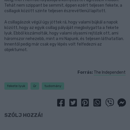
Tehát nem szippant be semmit, éppen ezért teljesen fekete, a
csillagok között szinte teljesen észrevétlenül lapított.
A csillagászok végül úgy jöttek rá, hogy valami bújkál a napok
között, hogy az egyik csillag pályáját megbolygatta a fekete
lyuk. Ebből kiszámolták, hogy valami olyasmi rejtőzik ott, ami
háromszor nehezebb, mint a mi Napunk, és teljesen láthatatlan.
Innentől pedig már csak egy lépés volt felfedezni az
objektumot.
Forrás:
The Independent
fekete lyuk
űr
tudomány
SZÓLJ HOZZÁ!