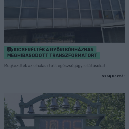
KICSERÉLTÉK A GYŐRI KÓRHÁZBAN
MEGHIBÁSODOTT TRANSZFORMÁTORT
Megkezdték az elhalasztott egészségügyi ellátásokat.
Szólj hozzá!