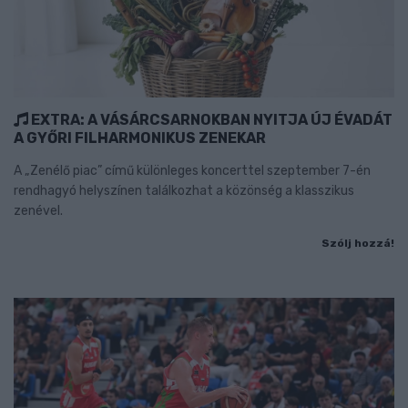
EXTRA: A VÁSÁRCSARNOKBAN NYITJA ÚJ ÉVADÁT
A GYŐRI FILHARMONIKUS ZENEKAR
A „Zenélő piac” című különleges koncerttel szeptember 7-én
rendhagyó helyszínen találkozhat a közönség a klasszikus
zenével.
Szólj hozzá!