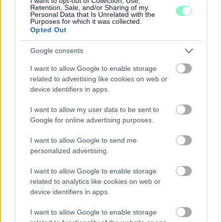
I want to opt-out of Collection, Use,
Retention, Sale, and/or Sharing of my
Majka koncert, jóga szeánsz, “borhajózás” és egy csomó minden
Personal Data that Is Unrelated with the
más.
Purposes for which it was collected.
Opted Out
Szólj hozzá!
Google consents
I want to allow Google to enable storage
related to advertising like cookies on web or
device identifiers in apps.
I want to allow my user data to be sent to
Google for online advertising purposes.
I want to allow Google to send me
personalized advertising.
I want to allow Google to enable storage
related to analytics like cookies on web or
device identifiers in apps.
I want to allow Google to enable storage
ENERGIATAKARÉKOSSÁG: KORÁBBAN KEZDŐDIK