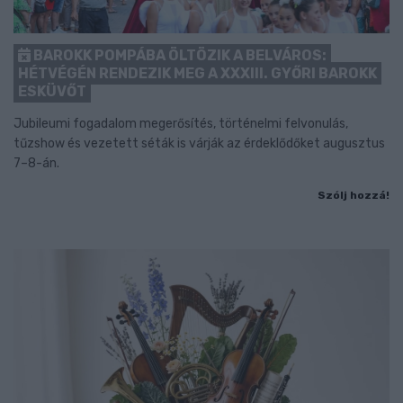
BAROKK POMPÁBA ÖLTÖZIK A BELVÁROS:
HÉTVÉGÉN RENDEZIK MEG A XXXIII. GYŐRI BAROKK
ESKÜVŐT
Jubileumi fogadalom megerősítés, történelmi felvonulás,
tűzshow és vezetett séták is várják az érdeklődőket augusztus
7–8-án.
Szólj hozzá!