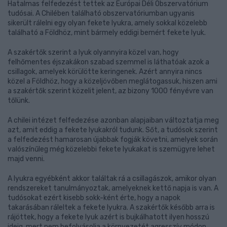
Hatalmas felfedezést tettek az Európai Déli Obszervatórium
tudósai. A Chilében található obszervatóriumban ugyanis
sikerült rálelni egy olyan fekete lyukra, amely sokkal közelebb
található a Földhöz, mint bármely eddigi bemért fekete lyuk.
A szakértők szerint a lyuk olyannyira közel van, hogy
felhőmentes éjszakákon szabad szemmel is láthatóak azok a
csillagok, amelyek körülötte keringenek. Azért annyira nincs
közel a Földhöz, hogy a közeljövőben meglátogassuk, hiszen ami
a szakértők szerint közelit jelent, az bizony 1000 fényévre van
tőlünk.
A chilei intézet felfedezése azonban alapjaiban változtatja meg
azt, amit eddig a fekete lyukakról tudunk. Sőt, a tudósok szerint
a felfedezést hamarosan újabbak fogják követni, amelyek során
valószínűleg még közelebbi fekete lyukakat is szemügyre lehet
majd venni.
A lyukra egyébként akkor találtak rá a csillagászok, amikor olyan
rendszereket tanulmányoztak, amelyeknek kettő napja is van. A
tudósokat ezért kisebb sokk-ként érte, hogy a napok
takarásában ráleltek a fekete lyukra. A szakértők később arra is
rájöttek, hogy a fekete lyuk azért is bujkálhatott ilyen hosszú
ideig, mert nem befolyásolja a környezetét agresszív módon.