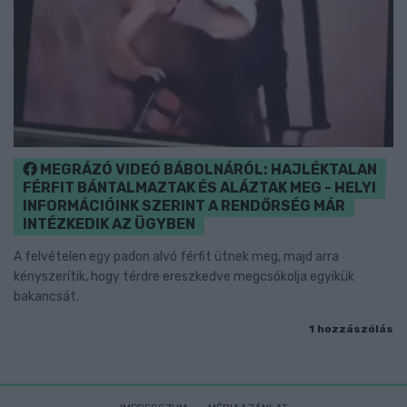
MEGRÁZÓ VIDEÓ BÁBOLNÁRÓL: HAJLÉKTALAN
FÉRFIT BÁNTALMAZTAK ÉS ALÁZTAK MEG - HELYI
INFORMÁCIÓINK SZERINT A RENDŐRSÉG MÁR
INTÉZKEDIK AZ ÜGYBEN
A felvételen egy padon alvó férfit ütnek meg, majd arra
kényszerítik, hogy térdre ereszkedve megcsókolja egyikük
bakancsát.
1 hozzászólás