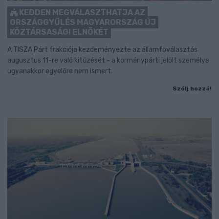
KEDDEN MEGVÁLASZTHATJA AZ
ORSZÁGGYŰLÉS MAGYARORSZÁG ÚJ
KÖZTÁRSASÁGI ELNÖKÉT
A TISZA Párt frakciója kezdeményezte az államfőválasztás
augusztus 11-re való kitűzését - a kormánypárti jelölt személye
ugyanakkor egyelőre nem ismert.
Szólj hozzá!