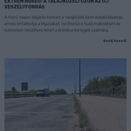
EXTRÉM HŐSÉG: A TALAJKÖZELI ÓZON AZ ÚJ
VESZÉLYFORRÁS
A forró, napos időjárás kedvez a talajközeli ózon kialakulásának,
amely irritálhatja a légutakat, ronthatja a tüdő működését és
különösen veszélyes lehet a krónikus betegek számára.
Szólj hozzá!