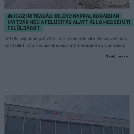
IGAZI RITKASÁG: KILENC NAPPAL KORÁBBAN
NYITJÁK MEG A FELÚJÍTÁS ALATT ÁLLÓ HECSEI ÚTI
FELÜLJÁRÓT
Hétfőn hajnali négy órától ismét minden közlekedő használhatja
az átkelőt, az autóbuszok is visszatérnek eredeti útvonalukra.
Szólj hozzá!