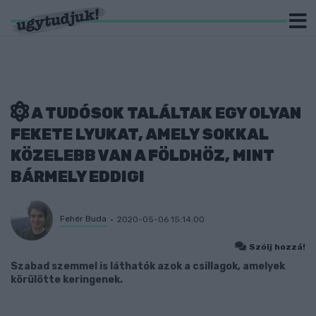
A TUDÓSOK TALÁLTAK EGY OLYAN
FEKETE LYUKAT, AMELY SOKKAL
KÖZELEBB VAN A FÖLDHÖZ, MINT
BÁRMELY EDDIGI
Fehér Buda
2020-05-06 15:14:00
Szólj hozzá!
Szabad szemmel is láthatók azok a csillagok, amelyek
körülötte keringenek.