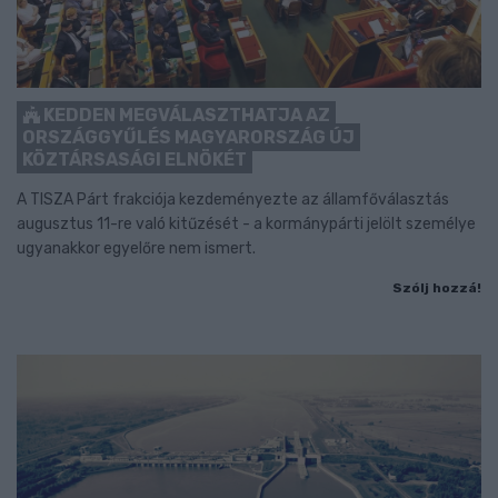
KEDDEN MEGVÁLASZTHATJA AZ
ORSZÁGGYŰLÉS MAGYARORSZÁG ÚJ
KÖZTÁRSASÁGI ELNÖKÉT
A TISZA Párt frakciója kezdeményezte az államfőválasztás
augusztus 11-re való kitűzését - a kormánypárti jelölt személye
ugyanakkor egyelőre nem ismert.
Szólj hozzá!