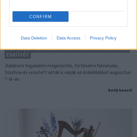
CONFIRM
Data Deletion
Data Access
Privacy Policy
BAROKK POMPÁBA ÖLTÖZIK A BELVÁROS:
HÉTVÉGÉN RENDEZIK MEG A XXXIII. GYŐRI BAROKK
ESKÜVŐT
Jubileumi fogadalom megerősítés, történelmi felvonulás,
tűzshow és vezetett séták is várják az érdeklődőket augusztus
7–8-án.
Szólj hozzá!