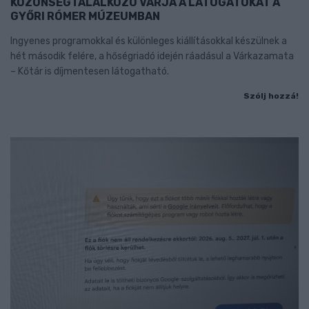
KÖZÖNSÉGTALÁLKOZÓ VÁRJA A LÁTOGATÓKAT A
GYŐRI RÓMER MÚZEUMBAN
Ingyenes programokkal és különleges kiállításokkal készülnek a
hét második felére, a hőségriadó idején ráadásul a Várkazamata
– Kőtár is díjmentesen látogatható.
Szólj hozzá!