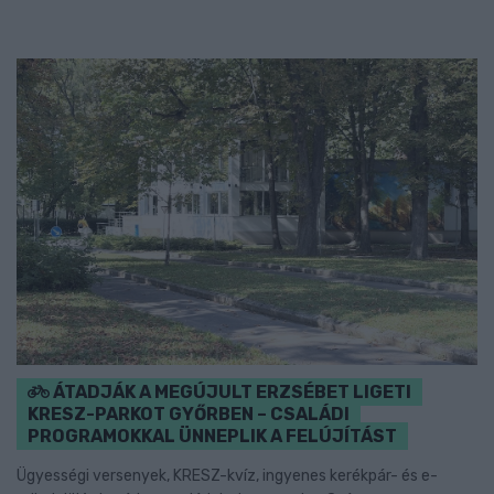
ÁTADJÁK A MEGÚJULT ERZSÉBET LIGETI
KRESZ-PARKOT GYŐRBEN – CSALÁDI
PROGRAMOKKAL ÜNNEPLIK A FELÚJÍTÁST
Ügyességi versenyek, KRESZ-kvíz, ingyenes kerékpár- és e-