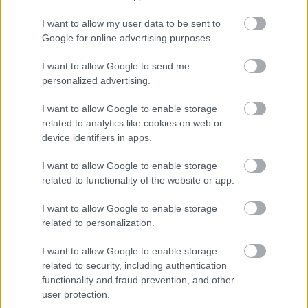
I want to allow my user data to be sent to
Google for online advertising purposes.
ENERGIATAKARÉKOSSÁG: KORÁBBAN KEZDŐDIK
A GYŐRI AUDI ETO KC PÉNTEKI FELKÉSZÜLÉSI
I want to allow Google to send me
MÉRKŐZÉSE
personalized advertising.
Az energiaellátás tehermentesítése érdekében másfél órával
I want to allow Google to enable storage
előrébb hozták a Brest Bretagne Handball elleni találkozó
related to analytics like cookies on web or
kezdését.
device identifiers in apps.
1 hozzászólás
I want to allow Google to enable storage
related to functionality of the website or app.
I want to allow Google to enable storage
related to personalization.
I want to allow Google to enable storage
related to security, including authentication
functionality and fraud prevention, and other
user protection.