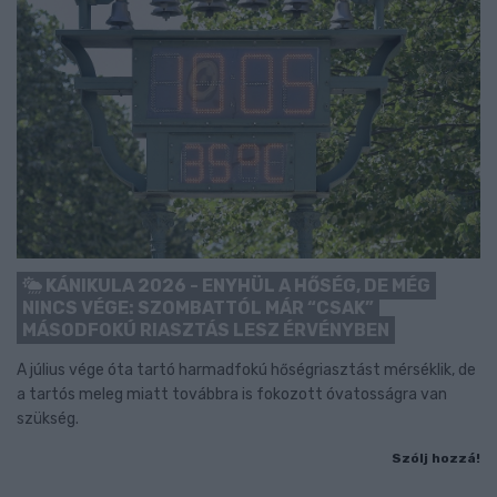
KÁNIKULA 2026 - ENYHÜL A HŐSÉG, DE MÉG
NINCS VÉGE: SZOMBATTÓL MÁR “CSAK”
MÁSODFOKÚ RIASZTÁS LESZ ÉRVÉNYBEN
A július vége óta tartó harmadfokú hőségriasztást mérséklik, de
a tartós meleg miatt továbbra is fokozott óvatosságra van
szükség.
Szólj hozzá!