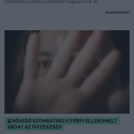
rollerjelölés is várja a családokat augusztus 8-án.
Szólj hozzá!
NŐVERŐ SZOMBATHELYI FÉRFI ELLEN EMELT
VÁDAT AZ ÜGYÉSZSÉG