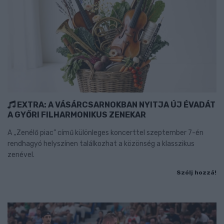
EXTRA: A VÁSÁRCSARNOKBAN NYITJA ÚJ ÉVADÁT
A GYŐRI FILHARMONIKUS ZENEKAR
A „Zenélő piac” című különleges koncerttel szeptember 7-én
rendhagyó helyszínen találkozhat a közönség a klasszikus
zenével.
Szólj hozzá!