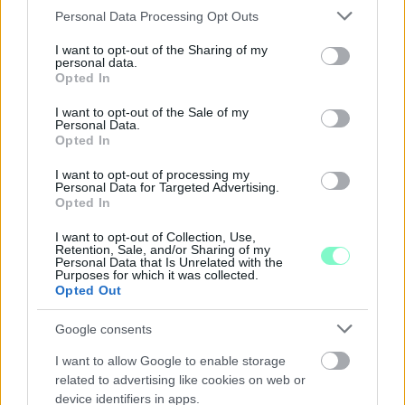
Please note that this website/app uses one or more Google
KIVÁLÓ PROGRAM VÁR MINDENKIT EZEN A HÉTVÉGÉN
Personal Data Processing Opt Outs
services and may gather and store information including but
GYŐRBEN
not limited to your visit or usage behaviour. You may click to
I want to opt-out of the Sharing of my
personal data.
Középpontban a hagyományőrzés, de lesz Pogány Induló és
grant or deny consent to Google and its third-party tags to
Opted In
Majka koncert, jóga szeánsz, “borhajózás” és egy csomó minden
use your data for below specified purposes in below Google
más.
consent section.
I want to opt-out of the Sale of my
Personal Data.
Szólj hozzá!
Opted In
I want to opt-out of processing my
Personal Data for Targeted Advertising.
Opted In
I want to opt-out of Collection, Use,
Retention, Sale, and/or Sharing of my
Personal Data that Is Unrelated with the
Purposes for which it was collected.
Opted Out
Google consents
I want to allow Google to enable storage
related to advertising like cookies on web or
device identifiers in apps.