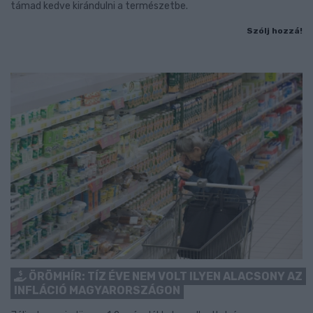
támad kedve kirándulni a természetbe.
Szólj hozzá!
ÖRÖMHÍR: TÍZ ÉVE NEM VOLT ILYEN ALACSONY AZ
INFLÁCIÓ MAGYARORSZÁGON