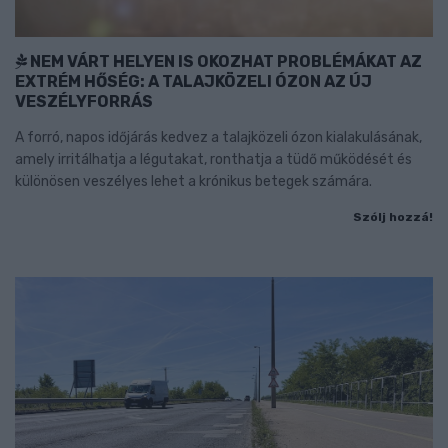
NEM VÁRT HELYEN IS OKOZHAT PROBLÉMÁKAT AZ
EXTRÉM HŐSÉG: A TALAJKÖZELI ÓZON AZ ÚJ
VESZÉLYFORRÁS
A forró, napos időjárás kedvez a talajközeli ózon kialakulásának,
amely irritálhatja a légutakat, ronthatja a tüdő működését és
különösen veszélyes lehet a krónikus betegek számára.
Szólj hozzá!