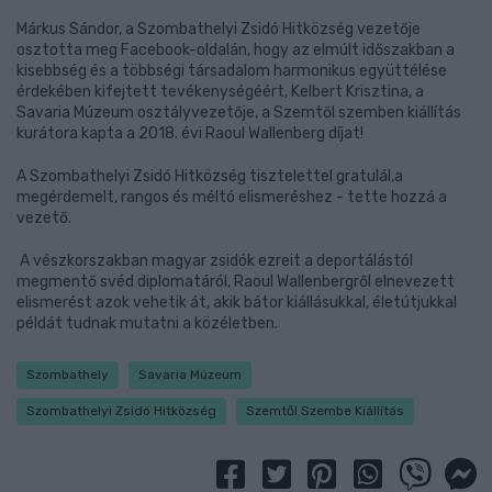
Márkus Sándor, a Szombathelyi Zsidó Hitközség vezetője
osztotta meg Facebook-oldalán, hogy az elmúlt időszakban a
kisebbség és a többségi társadalom harmonikus együttélése
érdekében kifejtett tevékenységéért, Kelbert Krisztina, a
Savaria Múzeum osztályvezetője, a Szemtől szemben kiállítás
kurátora kapta a 2018. évi Raoul Wallenberg díjat!
A Szombathelyi Zsidó Hitközség tisztelettel gratulál,a
megérdemelt, rangos és méltó elismeréshez - tette hozzá a
vezető.
A vészkorszakban magyar zsidók ezreit a deportálástól
megmentő svéd diplomatáról, Raoul Wallenbergről elnevezett
elismerést azok vehetik át, akik bátor kiállásukkal, életútjukkal
példát tudnak mutatni a közéletben.
Szombathely
Savaria Múzeum
Szombathelyi Zsidó Hitközség
Szemtől Szembe Kiállítás