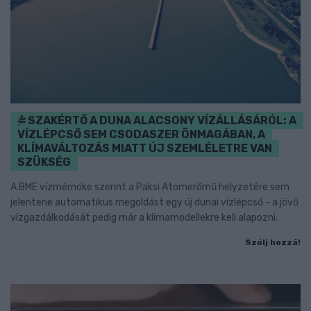
SZAKÉRTŐ A DUNA ALACSONY VÍZÁLLÁSÁRÓL: A
VÍZLÉPCSŐ SEM CSODASZER ÖNMAGÁBAN, A
KLÍMAVÁLTOZÁS MIATT ÚJ SZEMLÉLETRE VAN
SZÜKSÉG
A BME vízmérnöke szerint a Paksi Atomerőmű helyzetére sem
jelentene automatikus megoldást egy új dunai vízlépcső - a jövő
vízgazdálkodását pedig már a klímamodellekre kell alapozni.
Szólj hozzá!