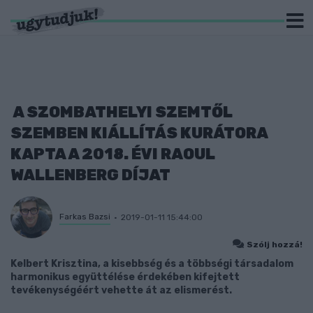
A SZOMBATHELYI SZEMTŐL
SZEMBEN KIÁLLÍTÁS KURÁTORA
KAPTA A 2018. ÉVI RAOUL
WALLENBERG DÍJAT
Farkas Bazsi
2019-01-11 15:44:00
Szólj hozzá!
Kelbert Krisztina, a kisebbség és a többségi társadalom
harmonikus együttélése érdekében kifejtett
tevékenységéért vehette át az elismerést.