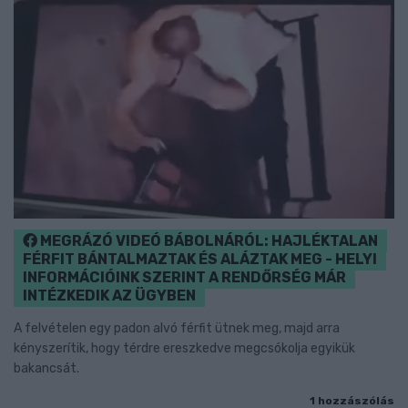
MEGRÁZÓ VIDEÓ BÁBOLNÁRÓL: HAJLÉKTALAN
FÉRFIT BÁNTALMAZTAK ÉS ALÁZTAK MEG - HELYI
INFORMÁCIÓINK SZERINT A RENDŐRSÉG MÁR
INTÉZKEDIK AZ ÜGYBEN
A felvételen egy padon alvó férfit ütnek meg, majd arra
kényszerítik, hogy térdre ereszkedve megcsókolja egyikük
bakancsát.
1 hozzászólás