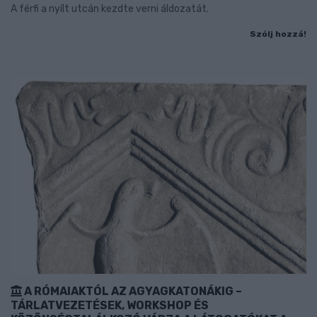
A férfi a nyílt utcán kezdte verni áldozatát.
Szólj hozzá!
A RÓMAIAKTÓL AZ AGYAGKATONÁKIG –
TÁRLATVEZETÉSEK, WORKSHOP ÉS