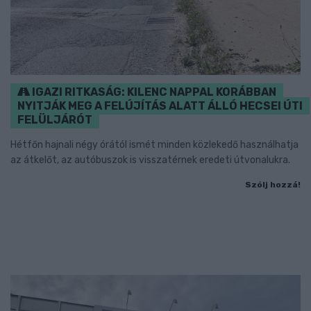
IGAZI RITKASÁG: KILENC NAPPAL KORÁBBAN
NYITJÁK MEG A FELÚJÍTÁS ALATT ÁLLÓ HECSEI ÚTI
FELÜLJÁRÓT
Hétfőn hajnali négy órától ismét minden közlekedő használhatja
az átkelőt, az autóbuszok is visszatérnek eredeti útvonalukra.
Szólj hozzá!