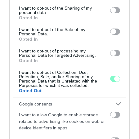
services and may gather and store information including but
Szólj hozzá!
not limited to your visit or usage behaviour. You may click to
I want to opt-out of the Sharing of my
personal data.
grant or deny consent to Google and its third-party tags to
Opted In
use your data for below specified purposes in below Google
consent section.
I want to opt-out of the Sale of my
Personal Data.
Opted In
I want to opt-out of processing my
Personal Data for Targeted Advertising.
Opted In
I want to opt-out of Collection, Use,
Retention, Sale, and/or Sharing of my
Personal Data that Is Unrelated with the
Purposes for which it was collected.
Opted Out
Google consents
I want to allow Google to enable storage
ÁTADJÁK A MEGÚJULT ERZSÉBET LIGETI
related to advertising like cookies on web or
KRESZ-PARKOT GYŐRBEN – CSALÁDI
device identifiers in apps.
PROGRAMOKKAL ÜNNEPLIK A FELÚJÍTÁST