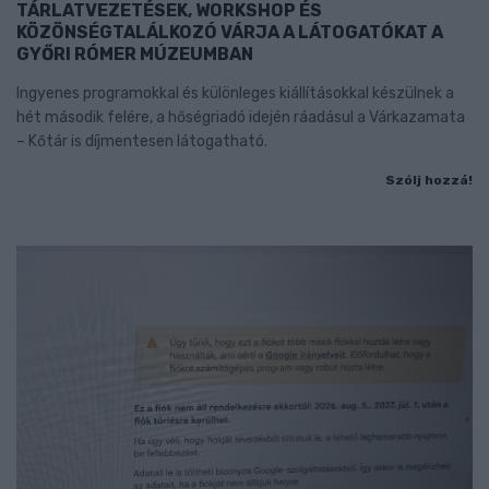
TÁRLATVEZETÉSEK, WORKSHOP ÉS
KÖZÖNSÉGTALÁLKOZÓ VÁRJA A LÁTOGATÓKAT A
GYŐRI RÓMER MÚZEUMBAN
Ingyenes programokkal és különleges kiállításokkal készülnek a
hét második felére, a hőségriadó idején ráadásul a Várkazamata
– Kőtár is díjmentesen látogatható.
Szólj hozzá!