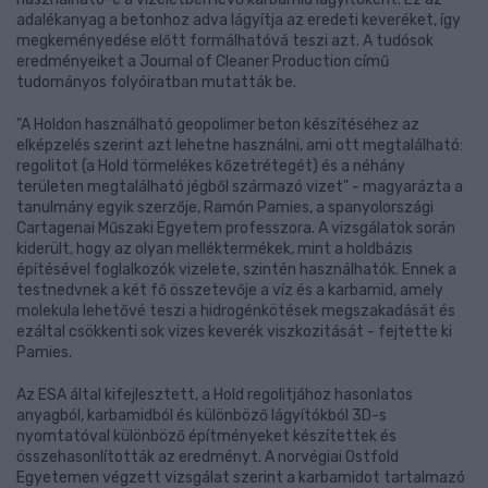
adalékanyag a betonhoz adva lágyítja az eredeti keveréket, így
megkeményedése előtt formálhatóvá teszi azt. A tudósok
eredményeiket a Journal of Cleaner Production című
tudományos folyóiratban mutatták be.
"A Holdon használható geopolimer beton készítéséhez az
elképzelés szerint azt lehetne használni, ami ott megtalálható:
regolitot (a Hold törmelékes kőzetrétegét) és a néhány
területen megtalálható jégből származó vizet" - magyarázta a
tanulmány egyik szerzője, Ramón Pamies, a spanyolországi
Cartagenai Műszaki Egyetem professzora. A vizsgálatok során
kiderült, hogy az olyan melléktermékek, mint a holdbázis
építésével foglalkozók vizelete, szintén használhatók. Ennek a
testnedvnek a két fő összetevője a víz és a karbamid, amely
molekula lehetővé teszi a hidrogénkötések megszakadását és
ezáltal csökkenti sok vizes keverék viszkozitását - fejtette ki
Pamies.
Az ESA által kifejlesztett, a Hold regolitjához hasonlatos
anyagból, karbamidból és különböző lágyítókból 3D-s
nyomtatóval különböző építményeket készítettek és
összehasonlították az eredményt. A norvégiai Ostfold
Egyetemen végzett vizsgálat szerint a karbamidot tartalmazó