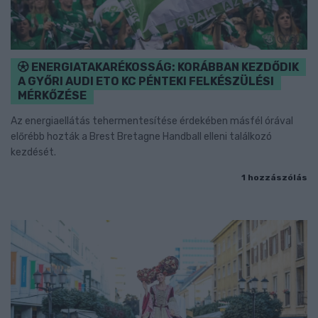
ENERGIATAKARÉKOSSÁG: KORÁBBAN KEZDŐDIK
A GYŐRI AUDI ETO KC PÉNTEKI FELKÉSZÜLÉSI
MÉRKŐZÉSE
Az energiaellátás tehermentesítése érdekében másfél órával
előrébb hozták a Brest Bretagne Handball elleni találkozó
kezdését.
1 hozzászólás