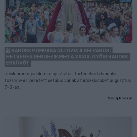
BAROKK POMPÁBA ÖLTÖZIK A BELVÁROS:
HÉTVÉGÉN RENDEZIK MEG A XXXIII. GYŐRI BAROKK
ESKÜVŐT
Jubileumi fogadalom megerősítés, történelmi felvonulás,
tűzshow és vezetett séták is várják az érdeklődőket augusztus
7–8-án.
Szólj hozzá!