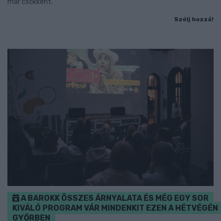
már csökkent.
Szólj hozzá!
A BAROKK ÖSSZES ÁRNYALATA ÉS MÉG EGY SOR
KIVÁLÓ PROGRAM VÁR MINDENKIT EZEN A HÉTVÉGÉN
GYŐRBEN