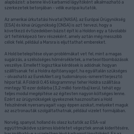
alapbázist: a benne lévő karbamid lágyítóként alkalmazható a
szerkezetek betonjában - vélik európai kutatók.
Az amerikai űrkutatási hivatal (NASA), az Európai Űrügynökség
(ESA) és kínai űrügynökség (CNSA) is azt tervezi, hogy a
következő évtizedekben bázist épít ki a Holdon egy a távolabbi
űrt feltérképező terv részeként, amely aztán még messzibb
célok felé, például a Marsra is eljuttathat embereket.
A Hold betelepítése olyan problémákat vet fel, mint a magas
sugárzás, a szélsőséges hőmérsékletek, a meteoritbombázások
veszélye. Emellett logisztikai kérdések is adódnak: hogyan
szállítsanak fel a Holdra építőanyagot, ha egyáltalán szükséges
- olvasható az EurekAlert.org tudományos-ismeretterjesztő
hírportál. A Földről 0,45 kilogrammnyi teher Holdra szállítása
mintegy 10 ezer dollárba (3,2 millió forintba) kerül, tehát egy
teljes modul megépítése az égitesten nagyon költséges lenne.
Ezért az űrügynökségek igyekeznek hasznosítani a Hold
felszínének nyersanyagait vagy éppen azokat, melyeket maguk
az asztronauták szolgáltathatnak, például vizelet formájában.
Norvég, spanyol, holland és olasz kutatók az ESA-val
együttműködve számos kísérletet végeztek annak kiderítésére,
használható-e a vizeletben lévő karbamid lágyítóként. Ez az