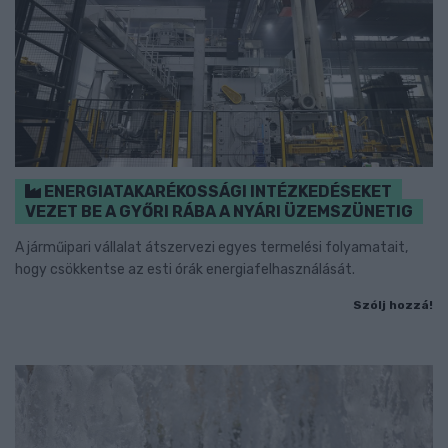
ENERGIATAKARÉKOSSÁGI INTÉZKEDÉSEKET
VEZET BE A GYŐRI RÁBA A NYÁRI ÜZEMSZÜNETIG
A járműipari vállalat átszervezi egyes termelési folyamatait,
hogy csökkentse az esti órák energiafelhasználását.
Szólj hozzá!