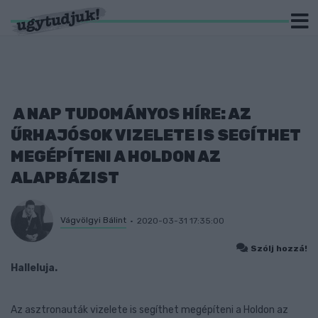
A NAP TUDOMÁNYOS HÍRE: AZ
ŰRHAJÓSOK VIZELETE IS SEGÍTHET
MEGÉPÍTENI A HOLDON AZ
ALAPBÁZIST
Vágvölgyi Bálint
2020-03-31 17:35:00
Szólj hozzá!
Halleluja.
Az asztronauták vizelete is segíthet megépíteni a Holdon az