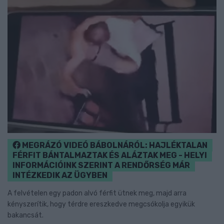
MEGRÁZÓ VIDEÓ BÁBOLNÁRÓL: HAJLÉKTALAN
FÉRFIT BÁNTALMAZTAK ÉS ALÁZTAK MEG - HELYI
INFORMÁCIÓINK SZERINT A RENDŐRSÉG MÁR
INTÉZKEDIK AZ ÜGYBEN
A felvételen egy padon alvó férfit ütnek meg, majd arra
kényszerítik, hogy térdre ereszkedve megcsókolja egyikük
bakancsát.