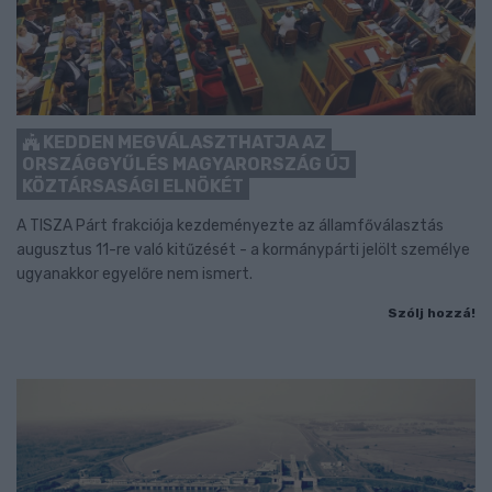
KEDDEN MEGVÁLASZTHATJA AZ
ORSZÁGGYŰLÉS MAGYARORSZÁG ÚJ
KÖZTÁRSASÁGI ELNÖKÉT
A TISZA Párt frakciója kezdeményezte az államfőválasztás
augusztus 11-re való kitűzését - a kormánypárti jelölt személye
ugyanakkor egyelőre nem ismert.
Szólj hozzá!