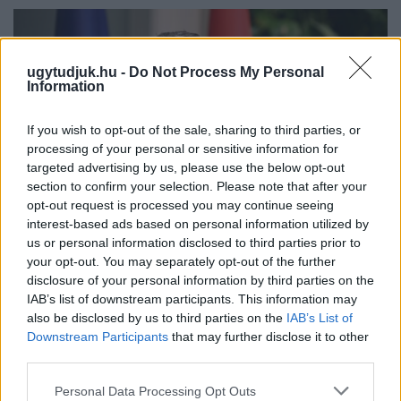
ugytudjuk.hu -
Do Not Process My Personal
Information
If you wish to opt-out of the sale, sharing to third parties, or
processing of your personal or sensitive information for
targeted advertising by us, please use the below opt-out
section to confirm your selection. Please note that after your
opt-out request is processed you may continue seeing
interest-based ads based on personal information utilized by
us or personal information disclosed to third parties prior to
your opt-out. You may separately opt-out of the further
MAGYAR PÉTER: 868 MILLIÁRD FORINTOS
disclosure of your personal information by third parties on the
BERUHÁZÁSI CSOMAGGAL ERŐSÍTIK
IAB’s list of downstream participants. This information may
MAGYARORSZÁG ENERGIAELLÁTÁSÁT, MIKÖZBEN
also be disclosed by us to third parties on the
IAB’s List of
TOVÁBBRA IS KRITIKUS NAPOK ELÉ NÉZ AZ ORSZÁG
Downstream Participants
that may further disclose it to other
third parties.
Átfogó energetikai fejlesztési programot fogadott el a
kormány.
Please note that this website/app uses one or more Google
Personal Data Processing Opt Outs