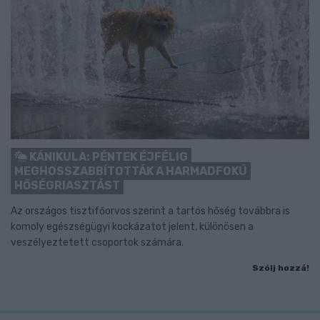
KÁNIKULA: PÉNTEK ÉJFÉLIG
MEGHOSSZABBÍTOTTÁK A HARMADFOKÚ
HŐSÉGRIASZTÁST
Az országos tisztifőorvos szerint a tartós hőség továbbra is
komoly egészségügyi kockázatot jelent, különösen a
veszélyeztetett csoportok számára.
Szólj hozzá!