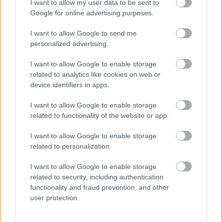
I want to allow my user data to be sent to
Ügyességi versenyek, KRESZ-kvíz, ingyenes kerékpár- és e-
Google for online advertising purposes.
rollerjelölés is várja a családokat augusztus 8-án.
I want to allow Google to send me
Szólj hozzá!
personalized advertising.
I want to allow Google to enable storage
related to analytics like cookies on web or
device identifiers in apps.
I want to allow Google to enable storage
related to functionality of the website or app.
I want to allow Google to enable storage
related to personalization.
I want to allow Google to enable storage
related to security, including authentication
functionality and fraud prevention, and other
user protection.
NŐVERŐ SZOMBATHELYI FÉRFI ELLEN EMELT