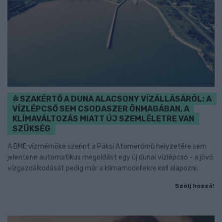
SZAKÉRTŐ A DUNA ALACSONY VÍZÁLLÁSÁRÓL: A
VÍZLÉPCSŐ SEM CSODASZER ÖNMAGÁBAN, A
KLÍMAVÁLTOZÁS MIATT ÚJ SZEMLÉLETRE VAN
SZÜKSÉG
A BME vízmérnöke szerint a Paksi Atomerőmű helyzetére sem
jelentene automatikus megoldást egy új dunai vízlépcső - a jövő
vízgazdálkodását pedig már a klímamodellekre kell alapozni.
Szólj hozzá!