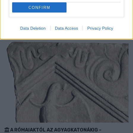
VÁDAT AZ ÜGYÉSZSÉG
CONFIRM
A férfi a nyílt utcán kezdte verni áldozatát.
Szólj hozzá!
Data Deletion
Data Access
Privacy Policy
A RÓMAIAKTÓL AZ AGYAGKATONÁKIG –