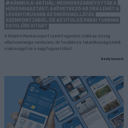
KÁNIKULA-AKTUÁL: MEGHOSSZABBÍTOTTÁK A
HŐSÉGRIASZTÁST, A KÖVETKEZŐ 48 ÓRA LEHET A
LEGKRITIKUSABB AZ ENERGIAELLÁTÁS
SZEMPONTJÁBÓL, DE AZ UTOLSÓ PAKSI TURBINA
EGYELŐRE KITART
A Védelmi Munkacsoport szerint egyelőre stabil az ország
villamosenergia-rendszere, de továbbra is takarékosságra kérik
a lakosságot és a nagyfogyasztókat.
Szólj hozzá!