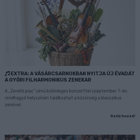
EXTRA: A VÁSÁRCSARNOKBAN NYITJA ÚJ ÉVADÁT
A GYŐRI FILHARMONIKUS ZENEKAR
A „Zenélő piac” című különleges koncerttel szeptember 7-én
rendhagyó helyszínen találkozhat a közönség a klasszikus
zenével.
Szólj hozzá!