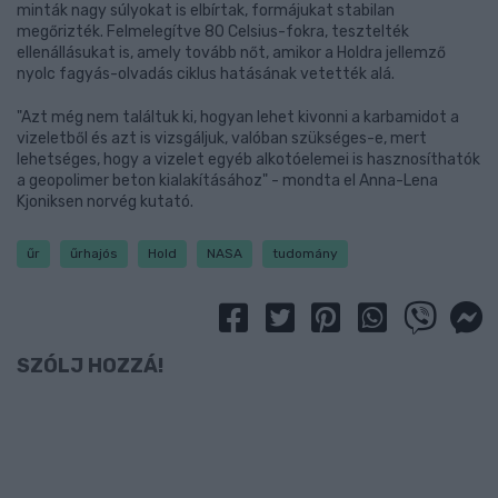
minták nagy súlyokat is elbírtak, formájukat stabilan
megőrizték. Felmelegítve 80 Celsius-fokra, tesztelték
ellenállásukat is, amely tovább nőt, amikor a Holdra jellemző
nyolc fagyás-olvadás ciklus hatásának vetették alá.
"Azt még nem találtuk ki, hogyan lehet kivonni a karbamidot a
vizeletből és azt is vizsgáljuk, valóban szükséges-e, mert
lehetséges, hogy a vizelet egyéb alkotóelemei is hasznosíthatók
a geopolimer beton kialakításához" - mondta el Anna-Lena
Kjoniksen norvég kutató.
űr
űrhajós
Hold
NASA
tudomány
SZÓLJ HOZZÁ!