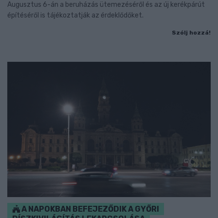
Augusztus 6-án a beruházás ütemezéséről és az új kerékpárút
építéséről is tájékoztatják az érdeklődőket.
Szólj hozzá!
A NAPOKBAN BEFEJEZŐDIK A GYŐRI