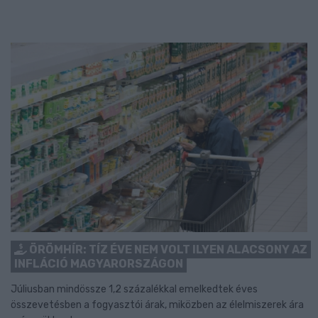
ÖRÖMHÍR: TÍZ ÉVE NEM VOLT ILYEN ALACSONY AZ
INFLÁCIÓ MAGYARORSZÁGON
Júliusban mindössze 1,2 százalékkal emelkedtek éves
összevetésben a fogyasztói árak, miközben az élelmiszerek ára