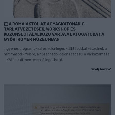
A RÓMAIAKTÓL AZ AGYAGKATONÁKIG –
TÁRLATVEZETÉSEK, WORKSHOP ÉS
KÖZÖNSÉGTALÁLKOZÓ VÁRJA A LÁTOGATÓKAT A
GYŐRI RÓMER MÚZEUMBAN
Ingyenes programokkal és különleges kiállításokkal készülnek a
hét második felére, a hőségriadó idején ráadásul a Várkazamata
– Kőtár is díjmentesen látogatható.
Szólj hozzá!