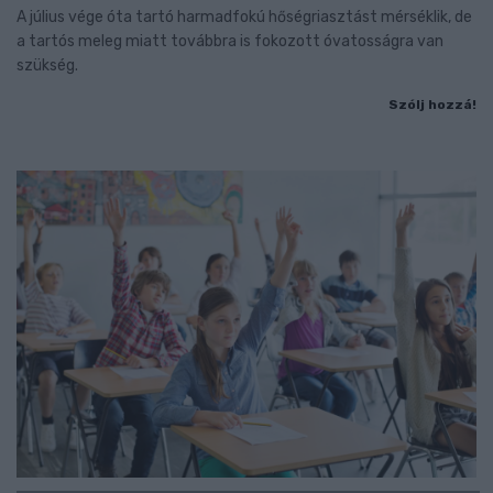
A július vége óta tartó harmadfokú hőségriasztást mérséklik, de
a tartós meleg miatt továbbra is fokozott óvatosságra van
szükség.
Szólj hozzá!