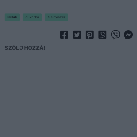
Nébih
cukorka
élelmiszer
SZÓLJ HOZZÁ!