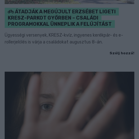
ÁTADJÁK A MEGÚJULT ERZSÉBET LIGETI
KRESZ-PARKOT GYŐRBEN – CSALÁDI
PROGRAMOKKAL ÜNNEPLIK A FELÚJÍTÁST
Ügyességi versenyek, KRESZ-kvíz, ingyenes kerékpár- és e-
rollerjelölés is várja a családokat augusztus 8-án.
Szólj hozzá!