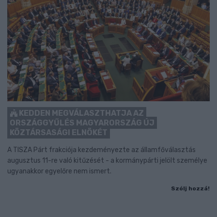
KEDDEN MEGVÁLASZTHATJA AZ
ORSZÁGGYŰLÉS MAGYARORSZÁG ÚJ
KÖZTÁRSASÁGI ELNÖKÉT
A TISZA Párt frakciója kezdeményezte az államfőválasztás
augusztus 11-re való kitűzését - a kormánypárti jelölt személye
ugyanakkor egyelőre nem ismert.
Szólj hozzá!