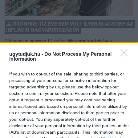
ÖRÖMHÍR: TÍZ ÉVE NEM VOLT ILYEN ALACSONY AZ
INFLÁCIÓ MAGYARORSZÁGON
Júliusban mindössze 1,2 százalékkal emelkedtek éves
összevetésben a fogyasztói árak, miközben az élelmiszerek ára
ugytudjuk.hu -
Do Not Process My Personal
már csökkent.
Information
Szólj hozzá!
If you wish to opt-out of the sale, sharing to third parties, or
processing of your personal or sensitive information for
targeted advertising by us, please use the below opt-out
section to confirm your selection. Please note that after your
opt-out request is processed you may continue seeing
interest-based ads based on personal information utilized by
us or personal information disclosed to third parties prior to
your opt-out. You may separately opt-out of the further
disclosure of your personal information by third parties on the
IAB’s list of downstream participants. This information may