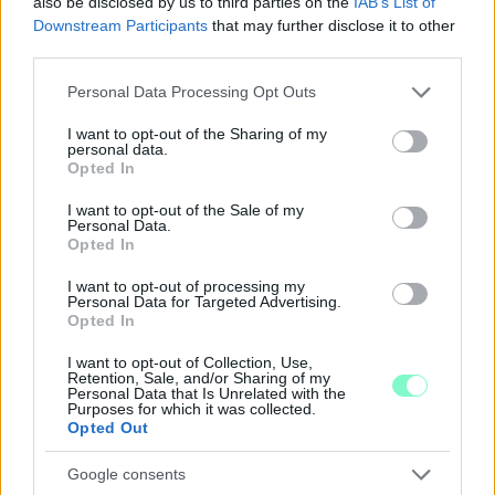
also be disclosed by us to third parties on the
IAB’s List of
Downstream Participants
that may further disclose it to other
third parties.
Please note that this website/app uses one or more Google
Personal Data Processing Opt Outs
services and may gather and store information including but
not limited to your visit or usage behaviour. You may click to
I want to opt-out of the Sharing of my
A BAROKK ÖSSZES ÁRNYALATA ÉS MÉG EGY SOR
personal data.
grant or deny consent to Google and its third-party tags to
KIVÁLÓ PROGRAM VÁR MINDENKIT EZEN A HÉTVÉGÉN
Opted In
use your data for below specified purposes in below Google
GYŐRBEN
consent section.
I want to opt-out of the Sale of my
Középpontban a hagyományőrzés, de lesz Pogány Induló és
Personal Data.
Opted In
Majka koncert, jóga szeánsz, “borhajózás” és egy csomó minden
más.
I want to opt-out of processing my
Personal Data for Targeted Advertising.
Szólj hozzá!
Opted In
I want to opt-out of Collection, Use,
Retention, Sale, and/or Sharing of my
Personal Data that Is Unrelated with the
Purposes for which it was collected.
Opted Out
Google consents