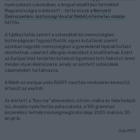
nyelvszínező cukorkában; a lengyel előállítású termékből
Magyarországra is érkezett - tette közzé
a Nemzeti
Élelmiszerlánc-biztonsági Hivatal (Nébih) internetes oldalán
hétfőn.
A tájékoztatás szerint a színezékek kis mennyiségben
biztonságosan fogyaszthatók, egyes kutatások szerint
azonban nagyobb mennyiségben a gyerekeknél hiperaktivitást
okozhatnak, valamint allergiás reakciókat is kiválthatnak. Ezért
az Európai Unió területén kötelező figyelmeztető feliratot tenni
minden olyan élelmiszerre, amely az érintett színezékek
valamelyikét tartalmazza.
A Nébih az európai uniós RASFF riasztási rendszeren keresztül
értesült az esetről.
Az érintett a "Kiss me" elnevezésű, citrom, málna és feketeribizli
ízű, olvadós nyelvfestős puha cukorka, a 100 grammos
kiszerelésű termék minőségmegőrzési ideje 2020. március 30-
án jár le.
(via MTI)