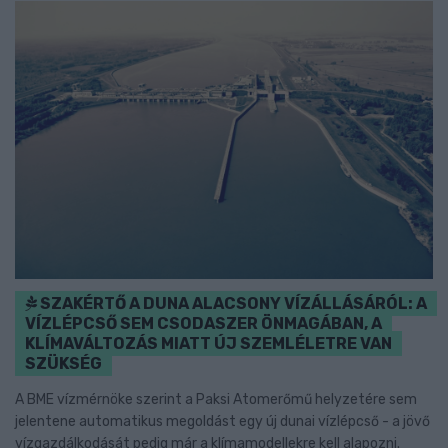
SZAKÉRTŐ A DUNA ALACSONY VÍZÁLLÁSÁRÓL: A
VÍZLÉPCSŐ SEM CSODASZER ÖNMAGÁBAN, A
KLÍMAVÁLTOZÁS MIATT ÚJ SZEMLÉLETRE VAN
SZÜKSÉG
A BME vízmérnöke szerint a Paksi Atomerőmű helyzetére sem
jelentene automatikus megoldást egy új dunai vízlépcső - a jövő
vízgazdálkodását pedig már a klímamodellekre kell alapozni.