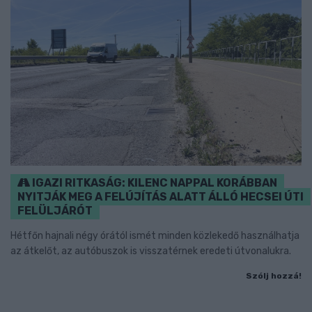
IGAZI RITKASÁG: KILENC NAPPAL KORÁBBAN
NYITJÁK MEG A FELÚJÍTÁS ALATT ÁLLÓ HECSEI ÚTI
FELÜLJÁRÓT
Hétfőn hajnali négy órától ismét minden közlekedő használhatja
az átkelőt, az autóbuszok is visszatérnek eredeti útvonalukra.
Szólj hozzá!