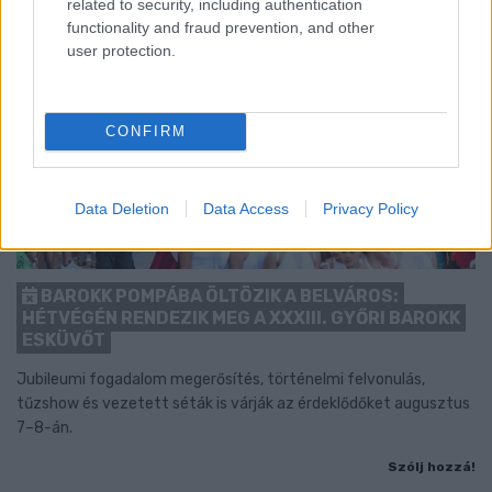
related to security, including authentication
functionality and fraud prevention, and other
user protection.
CONFIRM
Data Deletion
Data Access
Privacy Policy
BAROKK POMPÁBA ÖLTÖZIK A BELVÁROS:
HÉTVÉGÉN RENDEZIK MEG A XXXIII. GYŐRI BAROKK
ESKÜVŐT
Jubileumi fogadalom megerősítés, történelmi felvonulás,
tűzshow és vezetett séták is várják az érdeklődőket augusztus
7–8-án.
Szólj hozzá!