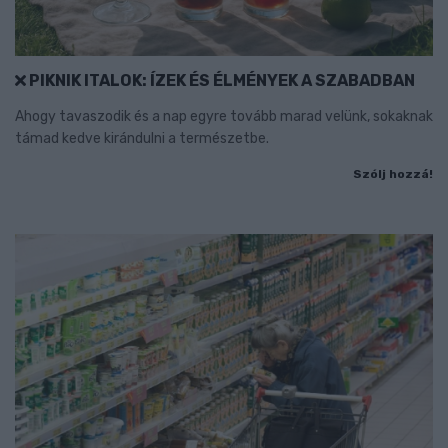
PIKNIK ITALOK: ÍZEK ÉS ÉLMÉNYEK A SZABADBAN
Ahogy tavaszodik és a nap egyre tovább marad velünk, sokaknak
támad kedve kirándulni a természetbe.
Szólj hozzá!