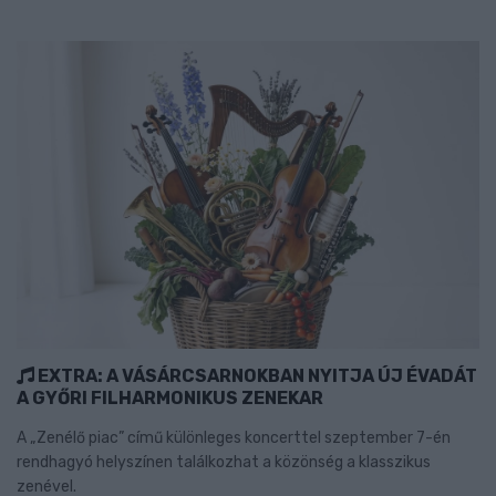
EXTRA: A VÁSÁRCSARNOKBAN NYITJA ÚJ ÉVADÁT
A GYŐRI FILHARMONIKUS ZENEKAR
A „Zenélő piac” című különleges koncerttel szeptember 7-én
rendhagyó helyszínen találkozhat a közönség a klasszikus
zenével.