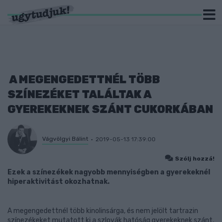
A MEGENGEDETTNÉL TÖBB
SZÍNEZÉKET TALÁLTAK A
GYEREKEKNEK SZÁNT CUKORKÁBAN
Vágvölgyi Bálint
2019-05-13 17:39:00
Szólj hozzá!
Ezek a színezékek nagyobb mennyiségben a gyerekeknél
hiperaktivitást okozhatnak.
A megengedettnél több kinolinsárga, és nem jelölt tartrazin
színezékeket mutatott ki a szlovák hatóság gyerekeknek szánt,