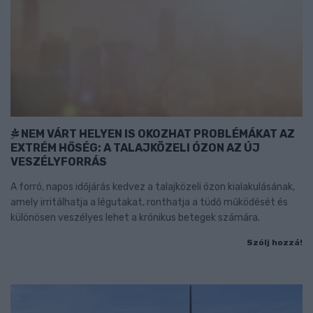
NEM VÁRT HELYEN IS OKOZHAT PROBLÉMÁKAT AZ
EXTRÉM HŐSÉG: A TALAJKÖZELI ÓZON AZ ÚJ
VESZÉLYFORRÁS
A forró, napos időjárás kedvez a talajközeli ózon kialakulásának,
amely irritálhatja a légutakat, ronthatja a tüdő működését és
különösen veszélyes lehet a krónikus betegek számára.
Szólj hozzá!