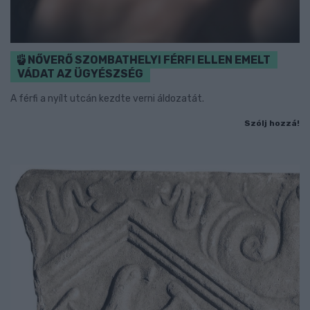
NŐVERŐ SZOMBATHELYI FÉRFI ELLEN EMELT
VÁDAT AZ ÜGYÉSZSÉG
A férfi a nyílt utcán kezdte verni áldozatát.
Szólj hozzá!