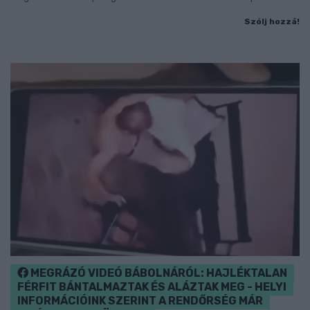
Szólj hozzá!
MEGRÁZÓ VIDEÓ BÁBOLNÁRÓL: HAJLÉKTALAN
FÉRFIT BÁNTALMAZTAK ÉS ALÁZTAK MEG - HELYI
INFORMÁCIÓINK SZERINT A RENDŐRSÉG MÁR