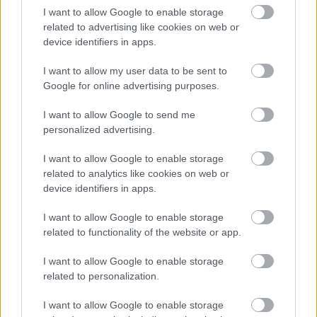
I want to allow Google to enable storage
related to advertising like cookies on web or
device identifiers in apps.
I want to allow my user data to be sent to
Google for online advertising purposes.
I want to allow Google to send me
personalized advertising.
ENERGIATAKARÉKOSSÁG: KORÁBBAN KEZDŐDIK
A GYŐRI AUDI ETO KC PÉNTEKI FELKÉSZÜLÉSI
I want to allow Google to enable storage
MÉRKŐZÉSE
related to analytics like cookies on web or
device identifiers in apps.
Az energiaellátás tehermentesítése érdekében másfél órával
előrébb hozták a Brest Bretagne Handball elleni találkozó
I want to allow Google to enable storage
kezdését.
related to functionality of the website or app.
1 hozzászólás
I want to allow Google to enable storage
related to personalization.
I want to allow Google to enable storage