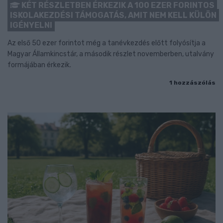
KÉT RÉSZLETBEN ÉRKEZIK A 100 EZER FORINTOS
ISKOLAKEZDÉSI TÁMOGATÁS, AMIT NEM KELL KÜLÖN
IGÉNYELNI
Az első 50 ezer forintot még a tanévkezdés előtt folyósítja a
Magyar Államkincstár, a második részlet novemberben, utalvány
formájában érkezik.
1 hozzászólás