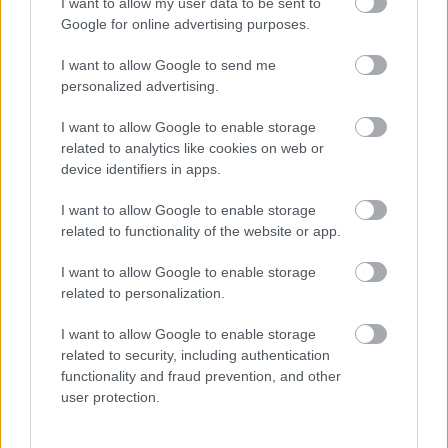
I want to allow my user data to be sent to
Google for online advertising purposes.
CZUNYINÉ HARCA A GMAIL ÉS AZ ÖNKÉNY ELLEN
- LETILTOTTA A GOOGLE A VÉDVONAL LEVELEZŐ
I want to allow Google to send me
FIÓKJÁT
personalized advertising.
Nem vicc! A Fidesz maradéka tényleg egy ingyenes e-mail
I want to allow Google to enable storage
szolgáltatást használt, hogy megvédje a Fidesz maradékát.
related to analytics like cookies on web or
device identifiers in apps.
Szólj hozzá!
I want to allow Google to enable storage
related to functionality of the website or app.
I want to allow Google to enable storage
related to personalization.
I want to allow Google to enable storage
related to security, including authentication
functionality and fraud prevention, and other
user protection.