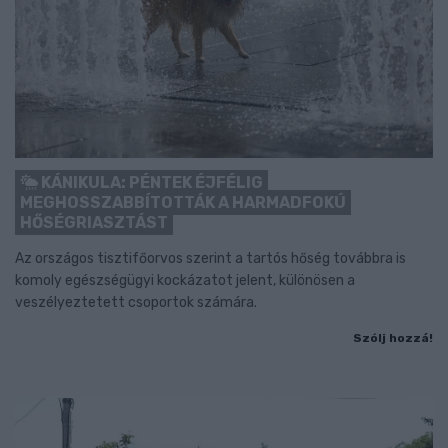
KÁNIKULA: PÉNTEK ÉJFÉLIG
MEGHOSSZABBÍTOTTÁK A HARMADFOKÚ
HŐSÉGRIASZTÁST
Az országos tisztifőorvos szerint a tartós hőség továbbra is
komoly egészségügyi kockázatot jelent, különösen a
veszélyeztetett csoportok számára.
Szólj hozzá!