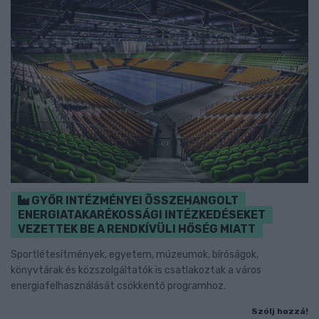
GYŐR INTÉZMÉNYEI ÖSSZEHANGOLT
ENERGIATAKARÉKOSSÁGI INTÉZKEDÉSEKET
VEZETTEK BE A RENDKÍVÜLI HŐSÉG MIATT
Sportlétesítmények, egyetem, múzeumok, bíróságok,
könyvtárak és közszolgáltatók is csatlakoztak a város
energiafelhasználását csökkentő programhoz.
Szólj hozzá!