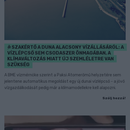
SZAKÉRTŐ A DUNA ALACSONY VÍZÁLLÁSÁRÓL: A
VÍZLÉPCSŐ SEM CSODASZER ÖNMAGÁBAN, A
KLÍMAVÁLTOZÁS MIATT ÚJ SZEMLÉLETRE VAN
SZÜKSÉG
A BME vízmérnöke szerint a Paksi Atomerőmű helyzetére sem
jelentene automatikus megoldást egy új dunai vízlépcső - a jövő
vízgazdálkodását pedig már a klímamodellekre kell alapozni.
Szólj hozzá!