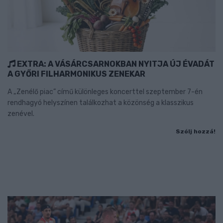
EXTRA: A VÁSÁRCSARNOKBAN NYITJA ÚJ ÉVADÁT
A GYŐRI FILHARMONIKUS ZENEKAR
A „Zenélő piac” című különleges koncerttel szeptember 7-én
rendhagyó helyszínen találkozhat a közönség a klasszikus
zenével.
Szólj hozzá!