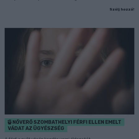
Szólj hozzá!
NŐVERŐ SZOMBATHELYI FÉRFI ELLEN EMELT
VÁDAT AZ ÜGYÉSZSÉG