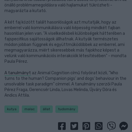
önálló problémamegoldásra való hajlamukat tükrözheti -
magyarázta a kutató.
A két faj között talált hasonlóságok azt mutatják, hogy az
emberrel való kommunikálásra való képesség mindkét fajban
hasonlóan jelen van. "A viselkedésbeli különbségek hátterében a
fajspecifikus sajátosságok állhatnak. A kutyák természetes
módon jobban függnek és együttműködőbbek az emberrel, ami
megmagyarázza, miért sikeresebbek más fajokhoz képest a
velünk való kommunikációs interakciók létesítésében" - mondta
Paula Pérez.
A tanulmányt
az Animal Cognition című folyóirat közli, "Who
turns to the human? Companion pigs' and dogs' behaviour in the
unsolvable task paradigm" címmel. A tanulmány szerzői Paula
Pérez Fraga, Gerencsér Linda, Lovas Melinda, Újváry Dóra és
Andics Attila.
kutya
malac
állat
tudomány