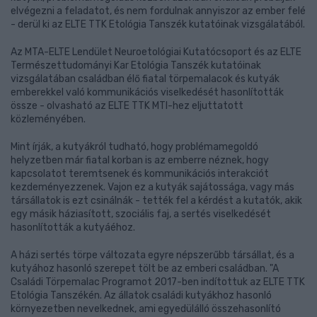
elvégezni a feladatot, és nem fordulnak annyiszor az ember felé
- derül ki az ELTE TTK Etológia Tanszék kutatóinak vizsgálatából.
Az MTA-ELTE Lendület Neuroetológiai Kutatócsoport és az ELTE
Természettudományi Kar Etológia Tanszék kutatóinak
vizsgálatában családban élő fiatal törpemalacok és kutyák
emberekkel való kommunikációs viselkedését hasonlították
össze - olvasható az ELTE TTK MTI-hez eljuttatott
közleményében.
Mint írják, a kutyákról tudható, hogy problémamegoldó
helyzetben már fiatal korban is az emberre néznek, hogy
kapcsolatot teremtsenek és kommunikációs interakciót
kezdeményezzenek. Vajon ez a kutyák sajátossága, vagy más
társállatok is ezt csinálnák - tették fel a kérdést a kutatók, akik
egy másik háziasított, szociális faj, a sertés viselkedését
hasonlították a kutyáéhoz.
A házi sertés törpe változata egyre népszerűbb társállat, és a
kutyához hasonló szerepet tölt be az emberi családban. "A
Családi Törpemalac Programot 2017-ben indítottuk az ELTE TTK
Etológia Tanszékén. Az állatok családi kutyákhoz hasonló
környezetben nevelkednek, ami egyedülálló összehasonlító