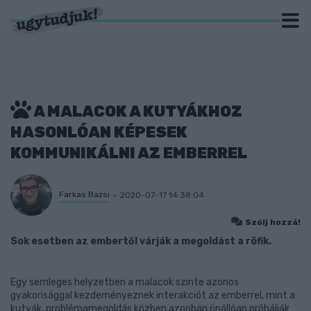
A MALACOK A KUTYÁKHOZ
HASONLÓAN KÉPESEK
KOMMUNIKÁLNI AZ EMBERREL
Farkas Bazsi
2020-07-17 14:38:04
Szólj hozzá!
Sok esetben az embertől várják a megoldást a röfik.
Egy semleges helyzetben a malacok szinte azonos
gyakorisággal kezdeményeznek interakciót az emberrel, mint a
kutyák, problémamegoldás közben azonban önállóan próbálják