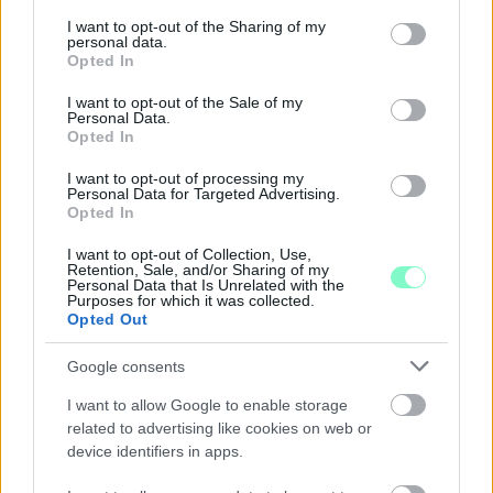
services and may gather and store information including but
GYŐRI RÓMER MÚZEUMBAN
not limited to your visit or usage behaviour. You may click to
I want to opt-out of the Sharing of my
personal data.
grant or deny consent to Google and its third-party tags to
Ingyenes programokkal és különleges kiállításokkal készülnek a
Opted In
use your data for below specified purposes in below Google
hét második felére, a hőségriadó idején ráadásul a Várkazamata
consent section.
– Kőtár is díjmentesen látogatható.
I want to opt-out of the Sale of my
Personal Data.
Opted In
Szólj hozzá!
I want to opt-out of processing my
Personal Data for Targeted Advertising.
Opted In
I want to opt-out of Collection, Use,
Retention, Sale, and/or Sharing of my
Personal Data that Is Unrelated with the
Purposes for which it was collected.
Opted Out
Google consents
I want to allow Google to enable storage
related to advertising like cookies on web or
device identifiers in apps.