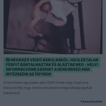
MEGRÁZÓ VIDEÓ BÁBOLNÁRÓL: HAJLÉKTALAN
FÉRFIT BÁNTALMAZTAK ÉS ALÁZTAK MEG - HELYI
INFORMÁCIÓINK SZERINT A RENDŐRSÉG MÁR
INTÉZKEDIK AZ ÜGYBEN
A felvételen egy padon alvó férfit ütnek meg, majd arra
kényszerítik, hogy térdre ereszkedve megcsókolja egyikük
bakancsát.
1 hozzászólás