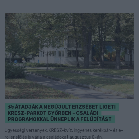
ÁTADJÁK A MEGÚJULT ERZSÉBET LIGETI
KRESZ-PARKOT GYŐRBEN – CSALÁDI
PROGRAMOKKAL ÜNNEPLIK A FELÚJÍTÁST
Ügyességi versenyek, KRESZ-kvíz, ingyenes kerékpár- és e-
rollerjelölés is várja a családokat augusztus 8-án.