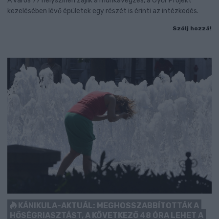
A város 77 helyszínén zajlik a munkavégzés, a Győr Projekt
kezelésében lévő épületek egy részét is érinti az intézkedés.
Szólj hozzá!
KÁNIKULA-AKTUÁL: MEGHOSSZABBÍTOTTÁK A
HŐSÉGRIASZTÁST, A KÖVETKEZŐ 48 ÓRA LEHET A