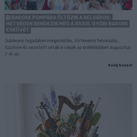
BAROKK POMPÁBA ÖLTÖZIK A BELVÁROS:
HÉTVÉGÉN RENDEZIK MEG A XXXIII. GYŐRI BAROKK
ESKÜVŐT
Jubileumi fogadalom megerősítés, történelmi felvonulás,
tűzshow és vezetett séták is várják az érdeklődőket augusztus
7–8-án.
Szólj hozzá!