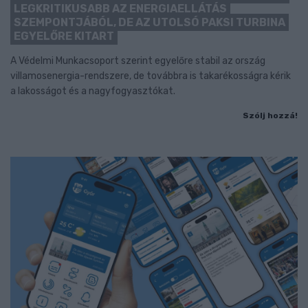
LEGKRITIKUSABB AZ ENERGIAELLÁTÁS
SZEMPONTJÁBÓL, DE AZ UTOLSÓ PAKSI TURBINA
EGYELŐRE KITART
A Védelmi Munkacsoport szerint egyelőre stabil az ország
villamosenergia-rendszere, de továbbra is takarékosságra kérik
a lakosságot és a nagyfogyasztókat.
Szólj hozzá!