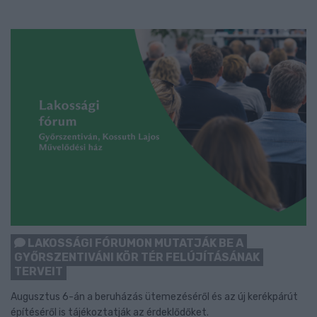
LAKOSSÁGI FÓRUMON MUTATJÁK BE A
GYŐRSZENTIVÁNI KÖR TÉR FELÚJÍTÁSÁNAK
TERVEIT
Augusztus 6-án a beruházás ütemezéséről és az új kerékpárút
építéséről is tájékoztatják az érdeklődőket.