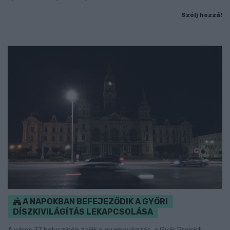
Szólj hozzá!
A NAPOKBAN BEFEJEZŐDIK A GYŐRI
DÍSZKIVILÁGÍTÁS LEKAPCSOLÁSA