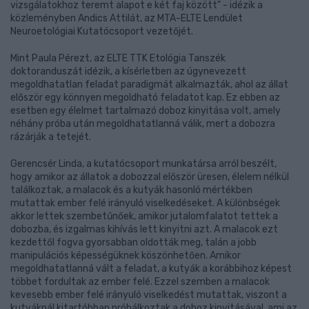
vizsgálatokhoz teremt alapot e két faj között" - idézik a
közleményben Andics Attilát, az MTA-ELTE Lendület
Neuroetológiai Kutatócsoport vezetőjét.
Mint Paula Pérezt, az ELTE TTK Etológia Tanszék
doktoranduszát idézik, a kísérletben az úgynevezett
megoldhatatlan feladat paradigmát alkalmazták, ahol az állat
először egy könnyen megoldható feladatot kap. Ez ebben az
esetben egy élelmet tartalmazó doboz kinyitása volt, amely
néhány próba után megoldhatatlanná válik, mert a dobozra
rázárják a tetejét.
Gerencsér Linda, a kutatócsoport munkatársa arról beszélt,
hogy amikor az állatok a dobozzal először üresen, élelem nélkül
találkoztak, a malacok és a kutyák hasonló mértékben
mutattak ember felé irányuló viselkedéseket. A különbségek
akkor lettek szembetűnőek, amikor jutalomfalatot tettek a
dobozba, és izgalmas kihívás lett kinyitni azt. A malacok ezt
kezdettől fogva gyorsabban oldották meg, talán a jobb
manipulációs képességüknek köszönhetően. Amikor
megoldhatatlanná vált a feladat, a kutyák a korábbihoz képest
többet fordultak az ember felé. Ezzel szemben a malacok
kevesebb ember felé irányuló viselkedést mutattak, viszont a
kutyáknál kitartóbban próbálkoztak a doboz kinyitásával, ami az