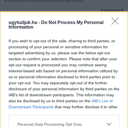
A férfi a nyílt utcán kezdte verni áldozatát.
Szólj hozzá!
ugytudjuk.hu -
Do Not Process My Personal
Information
If you wish to opt-out of the sale, sharing to third parties, or
processing of your personal or sensitive information for
targeted advertising by us, please use the below opt-out
section to confirm your selection. Please note that after your
opt-out request is processed you may continue seeing
interest-based ads based on personal information utilized by
us or personal information disclosed to third parties prior to
your opt-out. You may separately opt-out of the further
disclosure of your personal information by third parties on the
IAB’s list of downstream participants. This information may
also be disclosed by us to third parties on the
IAB’s List of
Downstream Participants
that may further disclose it to other
third parties.
A RÓMAIAKTÓL AZ AGYAGKATONÁKIG –
TÁRLATVEZETÉSEK, WORKSHOP ÉS
Please note that this website/app uses one or more Google
Personal Data Processing Opt Outs
KÖZÖNSÉGTALÁLKOZÓ VÁRJA A LÁTOGATÓKAT A