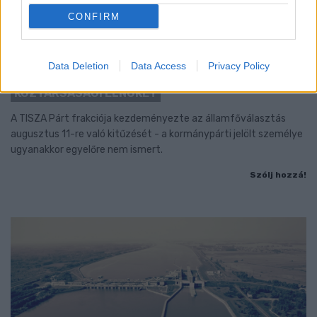
CONFIRM
KEDDEN MEGVÁLASZTHATJA AZ
Data Deletion
Data Access
Privacy Policy
ORSZÁGGYŰLÉS MAGYARORSZÁG ÚJ
KÖZTÁRSASÁGI ELNÖKÉT
A TISZA Párt frakciója kezdeményezte az államfőválasztás
augusztus 11-re való kitűzését - a kormánypárti jelölt személye
ugyanakkor egyelőre nem ismert.
Szólj hozzá!