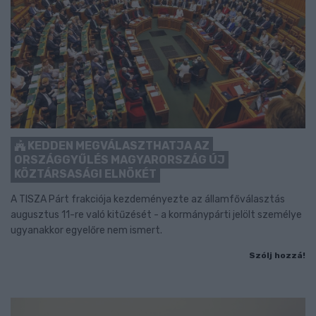
KEDDEN MEGVÁLASZTHATJA AZ
ORSZÁGGYŰLÉS MAGYARORSZÁG ÚJ
KÖZTÁRSASÁGI ELNÖKÉT
A TISZA Párt frakciója kezdeményezte az államfőválasztás
augusztus 11-re való kitűzését - a kormánypárti jelölt személye
ugyanakkor egyelőre nem ismert.
Szólj hozzá!