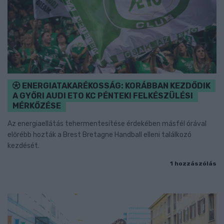
ENERGIATAKARÉKOSSÁG: KORÁBBAN KEZDŐDIK
A GYŐRI AUDI ETO KC PÉNTEKI FELKÉSZÜLÉSI
MÉRKŐZÉSE
Az energiaellátás tehermentesítése érdekében másfél órával
előrébb hozták a Brest Bretagne Handball elleni találkozó
kezdését.
1 hozzászólás