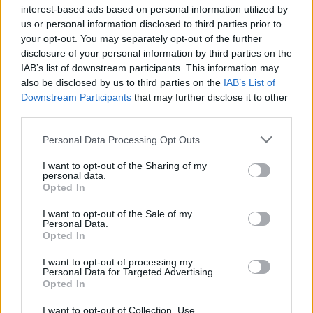
Szólj hozzá!
interest-based ads based on personal information utilized by
us or personal information disclosed to third parties prior to
your opt-out. You may separately opt-out of the further
disclosure of your personal information by third parties on the
IAB’s list of downstream participants. This information may
also be disclosed by us to third parties on the
IAB’s List of
Downstream Participants
that may further disclose it to other
third parties.
Please note that this website/app uses one or more Google
Personal Data Processing Opt Outs
services and may gather and store information including but
not limited to your visit or usage behaviour. You may click to
I want to opt-out of the Sharing of my
personal data.
grant or deny consent to Google and its third-party tags to
Opted In
use your data for below specified purposes in below Google
consent section.
I want to opt-out of the Sale of my
Personal Data.
Opted In
PERL, VÁRADI ÉS TANOH DEZ IS OTT VAN A FÉRFI
I want to opt-out of processing my
KOSÁRLABDA-VÁLOGATOTT SZŰKÍTETT
Personal Data for Targeted Advertising.
KERETÉBEN
Opted In
Észtország, Szlovénia és Svédország következik.
I want to opt-out of Collection, Use,