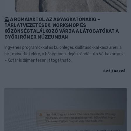
A RÓMAIAKTÓL AZ AGYAGKATONÁKIG –
TÁRLATVEZETÉSEK, WORKSHOP ÉS
KÖZÖNSÉGTALÁLKOZÓ VÁRJA A LÁTOGATÓKAT A
GYŐRI RÓMER MÚZEUMBAN
Ingyenes programokkal és különleges kiállításokkal készülnek a
hét második felére, a hőségriadó idején ráadásul a Várkazamata
– Kőtár is díjmentesen látogatható.
Szólj hozzá!