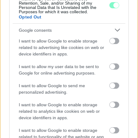
Retention, Sale, and/or Sharing of my
Personal Data that Is Unrelated with the
Szólj hozzá!
Purposes for which it was collected.
Opted Out
Google consents
I want to allow Google to enable storage
related to advertising like cookies on web or
device identifiers in apps.
I want to allow my user data to be sent to
Google for online advertising purposes.
I want to allow Google to send me
personalized advertising.
I want to allow Google to enable storage
related to analytics like cookies on web or
device identifiers in apps.
MAGYAR PÉTER: 868 MILLIÁRD FORINTOS
BERUHÁZÁSI CSOMAGGAL ERŐSÍTIK
I want to allow Google to enable storage
MAGYARORSZÁG ENERGIAELLÁTÁSÁT, MIKÖZBEN
related to functionality of the website or app.