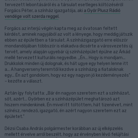
tervezett lebontásáról és a társulat esetleges költözéséről
Forgács Péter, a színház igazgatója, aki
a Győr Plusz Rádió
vendége volt szerda reggel
.
Forgács az interjú végén kapta meg az óvatosan feltett
kérdést, aminek nagyjából az volt a lényege, hogy meddig játszik
ebben az épületben a társulat. A színházigazgató erre először
mondandójában többször is elakadva dicsérte a városvezetés új
tervét, amely alapján ugyebár új színházépület épülne az Árkád
mellé tervezett kulturális negyedbe. „Én... Hogy is mondjam...
Drukkolok minden új dolognak, és hát ugye egy helyen lenne itt
a... A hangversenyteremtől kezdve a színházig a fiataloknak
egy... Én azt gondolom, hogy ez egy nagyon jó kezdeményezés”
– kezdte a választ.
Aztán így folytatta: „Bár én nagyon szeretem ezt a színházat,
sőt, azért... Győrben ez a színházépület meghatározó azt
hiszem mindenkinek. Én mivel itt töltöttem, hát tizenévet, mint
színész, rendező, igazgató, én azért nagyon szeretem ezt az
épületet.”
Dézsi Csaba András polgármester korábban az új elképzelés
mellett érvelve arról beszélt, hogy az érvényben lévő felújítási