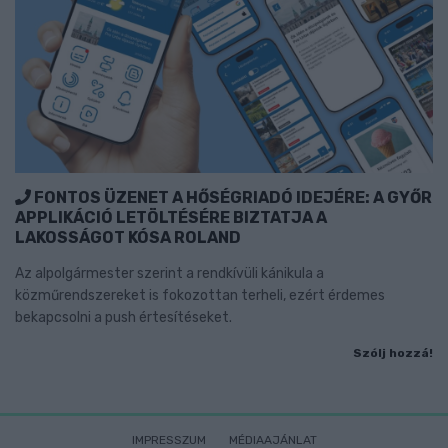
FONTOS ÜZENET A HŐSÉGRIADÓ IDEJÉRE: A GYŐR
APPLIKÁCIÓ LETÖLTÉSÉRE BIZTATJA A
LAKOSSÁGOT KÓSA ROLAND
Az alpolgármester szerint a rendkívüli kánikula a
közműrendszereket is fokozottan terheli, ezért érdemes
bekapcsolni a push értesítéseket.
Szólj hozzá!
IMPRESSZUM
MÉDIAAJÁNLAT