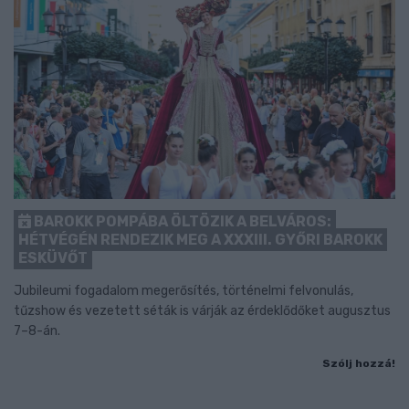
BAROKK POMPÁBA ÖLTÖZIK A BELVÁROS:
HÉTVÉGÉN RENDEZIK MEG A XXXIII. GYŐRI BAROKK
ESKÜVŐT
Jubileumi fogadalom megerősítés, történelmi felvonulás,
tűzshow és vezetett séták is várják az érdeklődőket augusztus
7–8-án.
Szólj hozzá!