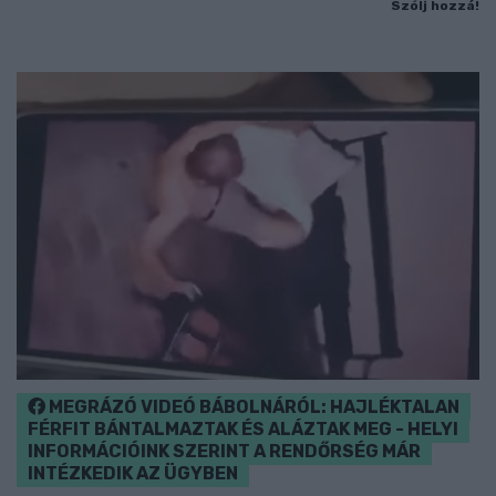
Szólj hozzá!
MEGRÁZÓ VIDEÓ BÁBOLNÁRÓL: HAJLÉKTALAN
FÉRFIT BÁNTALMAZTAK ÉS ALÁZTAK MEG - HELYI
INFORMÁCIÓINK SZERINT A RENDŐRSÉG MÁR
INTÉZKEDIK AZ ÜGYBEN