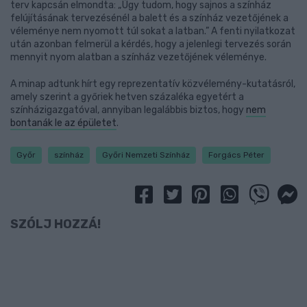
terv kapcsán elmondta: „Úgy tudom, hogy sajnos a színház
felújításának tervezésénél a balett és a színház vezetőjének a
véleménye nem nyomott túl sokat a latban.” A fenti nyilatkozat
után azonban felmerül a kérdés, hogy a jelenlegi tervezés során
mennyit nyom alatban a színház vezetőjének véleménye.
A minap adtunk hírt egy reprezentatív közvélemény-kutatásról,
amely szerint a győriek hetven százaléka egyetért a
színházigazgatóval, annyiban legalábbis biztos, hogy
nem
bontanák le az épületet
.
Győr
színház
Győri Nemzeti Színház
Forgács Péter
SZÓLJ HOZZÁ!