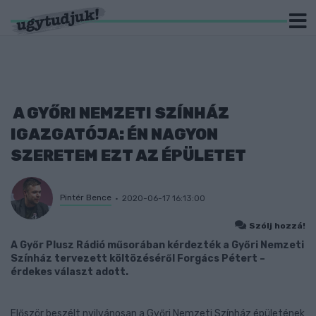
A GYŐRI NEMZETI SZÍNHÁZ
IGAZGATÓJA: ÉN NAGYON
SZERETEM EZT AZ ÉPÜLETET
Pintér Bence
2020-06-17 16:13:00
Szólj hozzá!
A Győr Plusz Rádió műsorában kérdezték a Győri Nemzeti
Színház tervezett költözéséről Forgács Pétert –
érdekes választ adott.
Először beszélt nyilvánosan a Győri Nemzeti Színház épületének