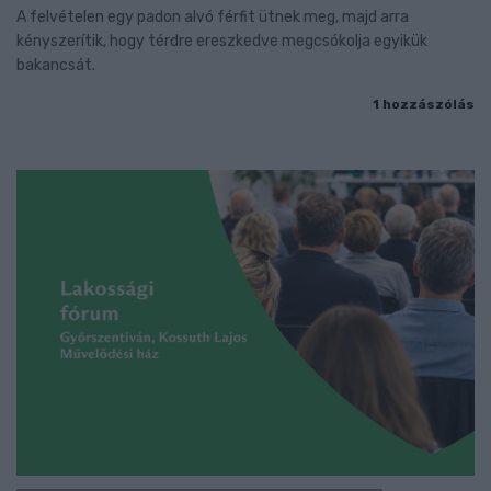
A felvételen egy padon alvó férfit ütnek meg, majd arra
kényszerítik, hogy térdre ereszkedve megcsókolja egyikük
bakancsát.
1 hozzászólás