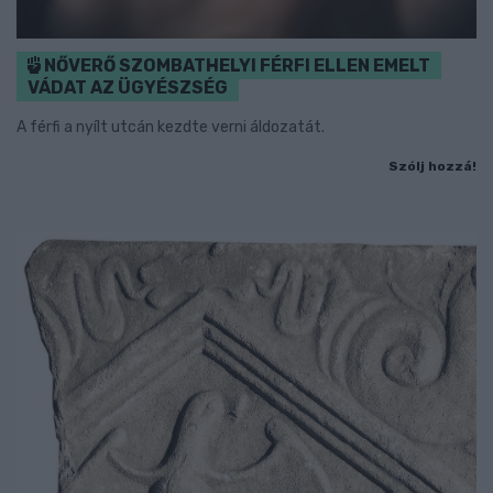
NŐVERŐ SZOMBATHELYI FÉRFI ELLEN EMELT
VÁDAT AZ ÜGYÉSZSÉG
A férfi a nyílt utcán kezdte verni áldozatát.
Szólj hozzá!