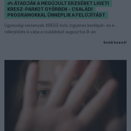
ÁTADJÁK A MEGÚJULT ERZSÉBET LIGETI
KRESZ-PARKOT GYŐRBEN – CSALÁDI
PROGRAMOKKAL ÜNNEPLIK A FELÚJÍTÁST
Ügyességi versenyek, KRESZ-kvíz, ingyenes kerékpár- és e-
rollerjelölés is várja a családokat augusztus 8-án.
Szólj hozzá!