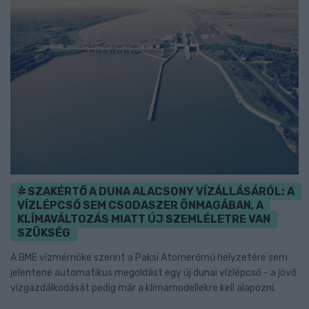
SZAKÉRTŐ A DUNA ALACSONY VÍZÁLLÁSÁRÓL: A
VÍZLÉPCSŐ SEM CSODASZER ÖNMAGÁBAN, A
KLÍMAVÁLTOZÁS MIATT ÚJ SZEMLÉLETRE VAN
SZÜKSÉG
A BME vízmérnöke szerint a Paksi Atomerőmű helyzetére sem
jelentene automatikus megoldást egy új dunai vízlépcső - a jövő
vízgazdálkodását pedig már a klímamodellekre kell alapozni.