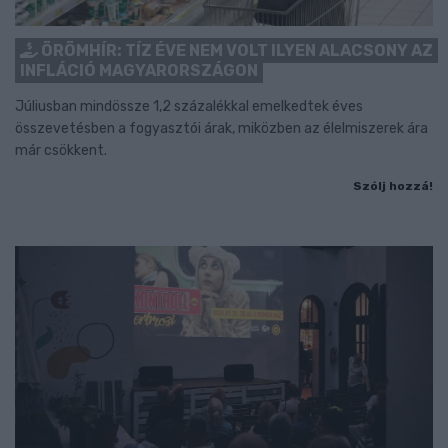
ÖRÖMHÍR: TÍZ ÉVE NEM VOLT ILYEN ALACSONY AZ
INFLÁCIÓ MAGYARORSZÁGON
Júliusban mindössze 1,2 százalékkal emelkedtek éves
összevetésben a fogyasztói árak, miközben az élelmiszerek ára
már csökkent.
Szólj hozzá!