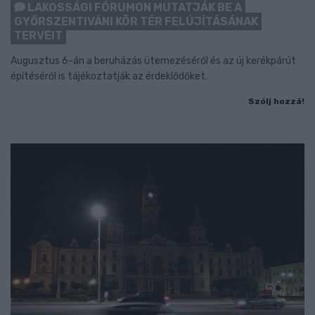
LAKOSSÁGI FÓRUMON MUTATJÁK BE A
GYŐRSZENTIVÁNI KÖR TÉR FELÚJÍTÁSÁNAK
TERVEIT
Augusztus 6-án a beruházás ütemezéséről és az új kerékpárút
építéséről is tájékoztatják az érdeklődőket.
Szólj hozzá!