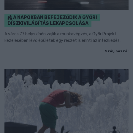
A NAPOKBAN BEFEJEZŐDIK A GYŐRI
DÍSZKIVILÁGÍTÁS LEKAPCSOLÁSA
A város 77 helyszínén zajlik a munkavégzés, a Győr Projekt
kezelésében lévő épületek egy részét is érinti az intézkedés.
Szólj hozzá!