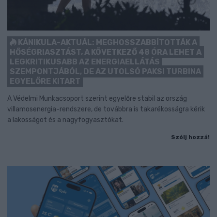
KÁNIKULA-AKTUÁL: MEGHOSSZABBÍTOTTÁK A
HŐSÉGRIASZTÁST, A KÖVETKEZŐ 48 ÓRA LEHET A
LEGKRITIKUSABB AZ ENERGIAELLÁTÁS
SZEMPONTJÁBÓL, DE AZ UTOLSÓ PAKSI TURBINA
EGYELŐRE KITART
A Védelmi Munkacsoport szerint egyelőre stabil az ország
villamosenergia-rendszere, de továbbra is takarékosságra kérik
a lakosságot és a nagyfogyasztókat.
Szólj hozzá!