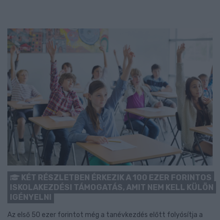
KÉT RÉSZLETBEN ÉRKEZIK A 100 EZER FORINTOS
ISKOLAKEZDÉSI TÁMOGATÁS, AMIT NEM KELL KÜLÖN
IGÉNYELNI
Az első 50 ezer forintot még a tanévkezdés előtt folyósítja a