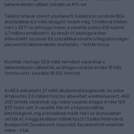
lakberendezési vállalat szerdán az MTI-vel.
Tájékoztatásuk szerint a budapesti, budaörsi és soroksári IKEA
áruházakban 6,6 millió látogató fordult meg, 1,1 millióval többen,
mint a 2017-es pénzügyi évben, a vásárlók száma 600 ezerrel
3,7 millióra emelkedett. Az elmúlt öt pénzügyi évben
árbevételét összesen 82 százalékkal növelte a Magyarországon
piacvezető lakberendezési áruházlánc - tették hozzá.
Közölték: mintegy 33,8 millió terméket vásároltak a
lakberendezési vállalattól, az átlagos vásárlás értéke 19 045
forintra nőtt, a korábbi 18 300 forintról.
Az IKEA weboldalát 27 millió alkalommal böngészték. Az online
értékesítés 2,5 milliárd forintos árbevételt eredményezett, 460
200 termék vásároltak, egy online vásárlás átlagos értéke 124
870 forint volt. A vásárlók fele élt a házhozszállítás
lehetőségével, míg a rendelések másik felét az áruházakban
vették át. A leggyakrabban többek között Székesfehérvárról,
Budapestről, Dunakesziről, Sopronból, Kecskemétről rendeltek
online - írták.