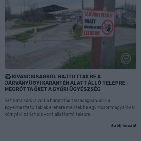
KÍVÁNCSISÁGBÓL HAJTOTTAK BE A
JÁRVÁNYÜGYI KARANTÉN ALATT ÁLLÓ TELEPRE -
MEGRÓTTA ŐKET A GYŐRI ÜGYÉSZSÉG
Két fiatalkorú is volt a háromfős társaságban, akik a
figyelmeztető táblák ellenére mentek be egy Mosonmagyaróvár
környéki, zárlat alá vont állattartó telepre.
Szólj hozzá!