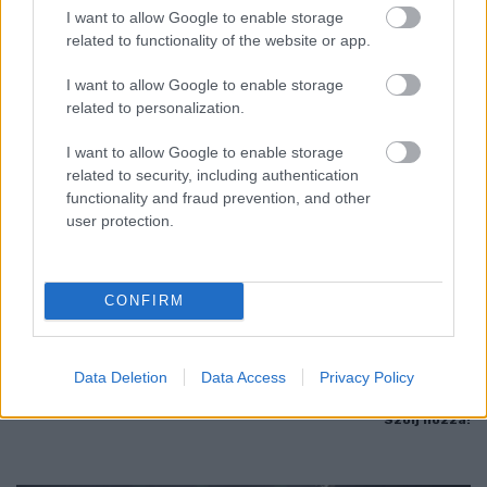
I want to allow Google to enable storage
related to functionality of the website or app.
I want to allow Google to enable storage
related to personalization.
I want to allow Google to enable storage
related to security, including authentication
functionality and fraud prevention, and other
user protection.
FONTOS ÜZENET A HŐSÉGRIADÓ IDEJÉRE: A GYŐR
APPLIKÁCIÓ LETÖLTÉSÉRE BIZTATJA A
LAKOSSÁGOT KÓSA ROLAND
CONFIRM
Az alpolgármester szerint a rendkívüli kánikula a
közműrendszereket is fokozottan terheli, ezért érdemes
Data Deletion
Data Access
Privacy Policy
bekapcsolni a push értesítéseket.
Szólj hozzá!