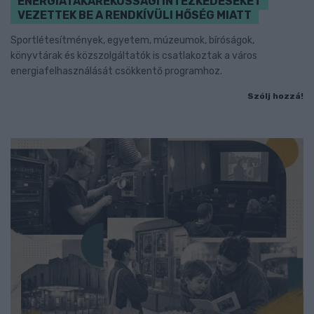
ENERGIATAKARÉKOSSÁGI INTÉZKEDÉSEKET
VEZETTEK BE A RENDKÍVÜLI HŐSÉG MIATT
Sportlétesítmények, egyetem, múzeumok, bíróságok,
könyvtárak és közszolgáltatók is csatlakoztak a város
energiafelhasználását csökkentő programhoz.
Szólj hozzá!