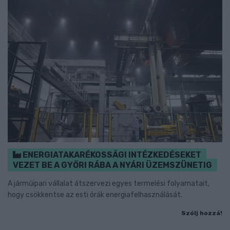
ENERGIATAKARÉKOSSÁGI INTÉZKEDÉSEKET
VEZET BE A GYŐRI RÁBA A NYÁRI ÜZEMSZÜNETIG
A járműipari vállalat átszervezi egyes termelési folyamatait,
hogy csökkentse az esti órák energiafelhasználását.
Szólj hozzá!