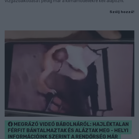
vízgazdálkodását pedig már a klímamodellekre kell alapozni.
Szólj hozzá!
MEGRÁZÓ VIDEÓ BÁBOLNÁRÓL: HAJLÉKTALAN
FÉRFIT BÁNTALMAZTAK ÉS ALÁZTAK MEG - HELYI
INFORMÁCIÓINK SZERINT A RENDŐRSÉG MÁR