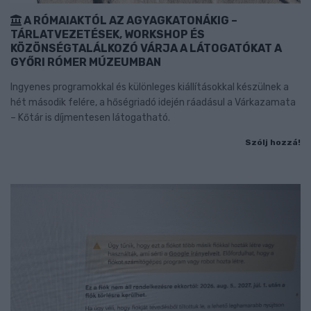
A RÓMAIAKTÓL AZ AGYAGKATONÁKIG –
TÁRLATVEZETÉSEK, WORKSHOP ÉS
KÖZÖNSÉGTALÁLKOZÓ VÁRJA A LÁTOGATÓKAT A
GYŐRI RÓMER MÚZEUMBAN
Ingyenes programokkal és különleges kiállításokkal készülnek a
hét második felére, a hőségriadó idején ráadásul a Várkazamata
– Kőtár is díjmentesen látogatható.
Szólj hozzá!