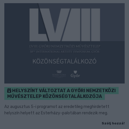
HELYSZÍNT VÁLTOZTAT A GYŐRI NEMZETKÖZI
MŰVÉSZTELEP KÖZÖNSÉGTALÁLKOZÓJA
Az augusztus 5-i programot az eredetileg meghirdetett
helyszín helyett az Esterházy-palotában rendezik meg.
Szólj hozzá!