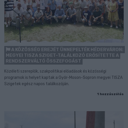
A KÖZÖSSÉG EREJÉT ÜNNEPELTÉK HÉDERVÁRON:
MEGYEI TISZA SZIGET-TALÁLKOZÓ ERŐSÍTETTE A
RENDSZERVÁLTÓ ÖSSZEFOGÁST
Közéleti szereplők, szakpolitikai előadások és közösségi
programok is helyet kaptak a Győr-Moson-Sopron megyei TISZA
Szigetek egész napos találkozóján.
1 hozzászólás