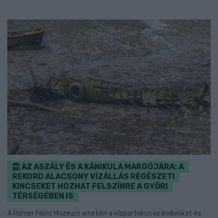
AZ ASZÁLY ÉS A KÁNIKULA MARGÓJÁRA: A
REKORD ALACSONY VÍZÁLLÁS RÉGÉSZETI
KINCSEKET HOZHAT FELSZÍNRE A GYŐRI
TÉRSÉGÉBEN IS
A Rómer Flóris Múzeum arra kéri a vízpartokon kirándulókat és