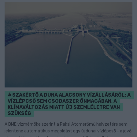
SZAKÉRTŐ A DUNA ALACSONY VÍZÁLLÁSÁRÓL: A
VÍZLÉPCSŐ SEM CSODASZER ÖNMAGÁBAN, A
KLÍMAVÁLTOZÁS MIATT ÚJ SZEMLÉLETRE VAN
SZÜKSÉG
A BME vízmérnöke szerint a Paksi Atomerőmű helyzetére sem
jelentene automatikus megoldást egy új dunai vízlépcső - a jövő