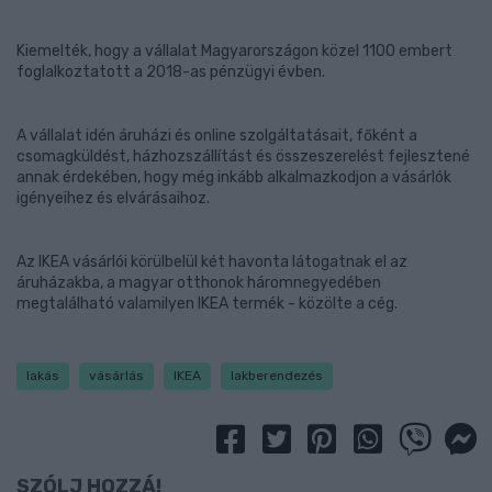
Kiemelték, hogy a vállalat Magyarországon közel 1100 embert
foglalkoztatott a 2018-as pénzügyi évben.
A vállalat idén áruházi és online szolgáltatásait, főként a
csomagküldést, házhozszállítást és összeszerelést fejlesztené
annak érdekében, hogy még inkább alkalmazkodjon a vásárlók
igényeihez és elvárásaihoz.
Az IKEA vásárlói körülbelül két havonta látogatnak el az
áruházakba, a magyar otthonok háromnegyedében
megtalálható valamilyen IKEA termék - közölte a cég.
lakás
vásárlás
IKEA
lakberendezés
SZÓLJ HOZZÁ!