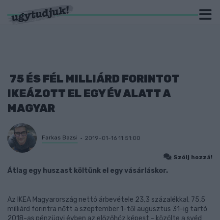
75 ÉS FÉL MILLIÁRD FORINTOT
IKEÁZOTT EL EGY ÉV ALATT A
MAGYAR
Farkas Bazsi
2019-01-16 11:51:00
Szólj hozzá!
Átlag egy huszast költünk el egy vásárláskor.
Az IKEA Magyarország nettó árbevétele 23,3 százalékkal, 75,5
milliárd forintra nőtt a szeptember 1-től augusztus 31-ig tartó
2018-as pénzügyi évben az előzőhöz képest - közölte a svéd