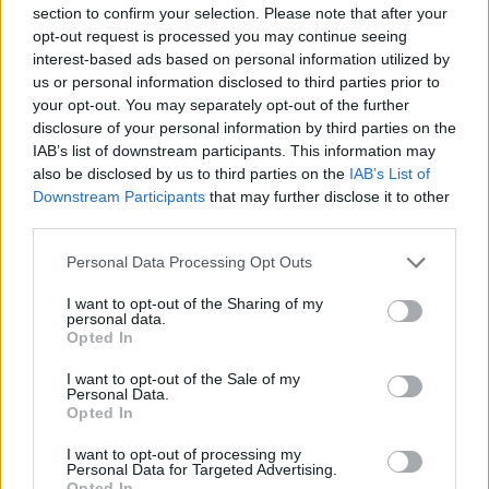
section to confirm your selection. Please note that after your
opt-out request is processed you may continue seeing
interest-based ads based on personal information utilized by
us or personal information disclosed to third parties prior to
A NAPOKBAN BEFEJEZŐDIK A GYŐRI
your opt-out. You may separately opt-out of the further
DÍSZKIVILÁGÍTÁS LEKAPCSOLÁSA
disclosure of your personal information by third parties on the
IAB’s list of downstream participants. This information may
A város 77 helyszínén zajlik a munkavégzés, a Győr Projekt
also be disclosed by us to third parties on the
IAB’s List of
kezelésében lévő épületek egy részét is érinti az intézkedés.
Downstream Participants
that may further disclose it to other
third parties.
Szólj hozzá!
Please note that this website/app uses one or more Google
Personal Data Processing Opt Outs
services and may gather and store information including but
not limited to your visit or usage behaviour. You may click to
I want to opt-out of the Sharing of my
personal data.
grant or deny consent to Google and its third-party tags to
Opted In
use your data for below specified purposes in below Google
consent section.
I want to opt-out of the Sale of my
Personal Data.
Opted In
I want to opt-out of processing my
Personal Data for Targeted Advertising.
Opted In