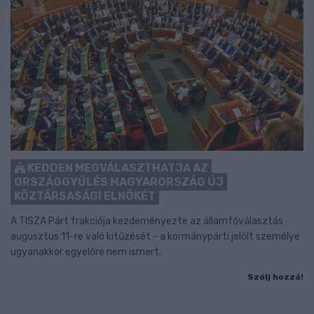
KEDDEN MEGVÁLASZTHATJA AZ
ORSZÁGGYŰLÉS MAGYARORSZÁG ÚJ
KÖZTÁRSASÁGI ELNÖKÉT
A TISZA Párt frakciója kezdeményezte az államfőválasztás
augusztus 11-re való kitűzését - a kormánypárti jelölt személye
ugyanakkor egyelőre nem ismert.
Szólj hozzá!