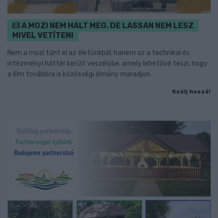
A MOZI NEM HALT MEG, DE LASSAN NEM LESZ
MIVEL VETÍTENI
Nem a mozi tűnt el az életünkből, hanem az a technikai és
intézményi háttér került veszélybe, amely lehetővé teszi, hogy
a film továbbra is közösségi élmény maradjon.
Szólj hozzá!