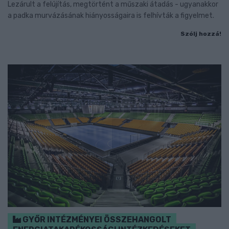
Lezárult a felújítás, megtörtént a műszaki átadás - ugyanakkor
a padka murvázásának hiányosságaira is felhívták a figyelmet.
Szólj hozzá!
GYŐR INTÉZMÉNYEI ÖSSZEHANGOLT