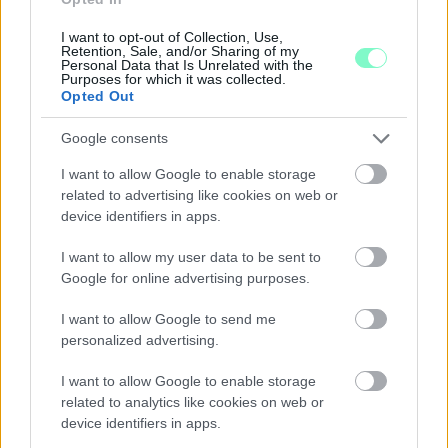
I want to opt-out of Collection, Use,
Retention, Sale, and/or Sharing of my
Personal Data that Is Unrelated with the
Purposes for which it was collected.
Opted Out
KÁNIKULA-AKTUÁL: MEGHOSSZABBÍTOTTÁK A
Google consents
HŐSÉGRIASZTÁST, A KÖVETKEZŐ 48 ÓRA LEHET A
LEGKRITIKUSABB AZ ENERGIAELLÁTÁS
I want to allow Google to enable storage
SZEMPONTJÁBÓL, DE AZ UTOLSÓ PAKSI TURBINA
related to advertising like cookies on web or
EGYELŐRE KITART
device identifiers in apps.
A Védelmi Munkacsoport szerint egyelőre stabil az ország
I want to allow my user data to be sent to
villamosenergia-rendszere, de továbbra is takarékosságra kérik
Google for online advertising purposes.
a lakosságot és a nagyfogyasztókat.
Szólj hozzá!
I want to allow Google to send me
personalized advertising.
I want to allow Google to enable storage
related to analytics like cookies on web or
device identifiers in apps.