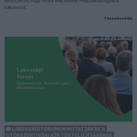
kényszerítik, hogy térdre ereszkedve megcsókolja egyikük
bakancsát.
1 hozzászólás
LAKOSSÁGI FÓRUMON MUTATJÁK BE A
GYŐRSZENTIVÁNI KÖR TÉR FELÚJÍTÁSÁNAK