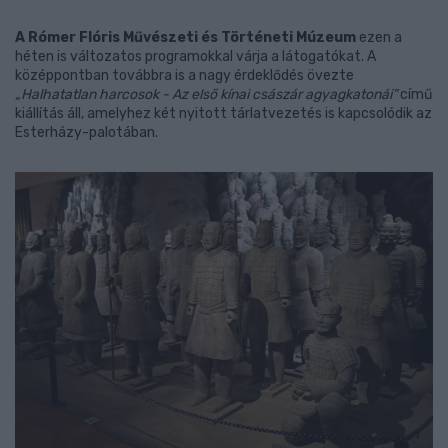
A Rómer Flóris Művészeti és Történeti Múzeum
ezen a
héten is változatos programokkal várja a látogatókat. A
középpontban továbbra is a nagy érdeklődés övezte
„Halhatatlan harcosok - Az első kínai császár agyagkatonái”
című
kiállítás áll, amelyhez két nyitott tárlatvezetés is kapcsolódik az
Esterházy-palotában.