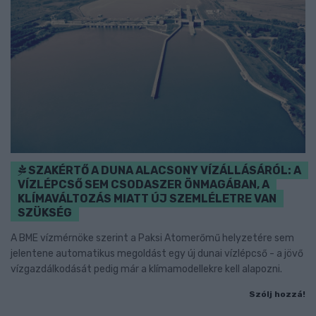
SZAKÉRTŐ A DUNA ALACSONY VÍZÁLLÁSÁRÓL: A
VÍZLÉPCSŐ SEM CSODASZER ÖNMAGÁBAN, A
KLÍMAVÁLTOZÁS MIATT ÚJ SZEMLÉLETRE VAN
SZÜKSÉG
A BME vízmérnöke szerint a Paksi Atomerőmű helyzetére sem
jelentene automatikus megoldást egy új dunai vízlépcső - a jövő
vízgazdálkodását pedig már a klímamodellekre kell alapozni.
Szólj hozzá!