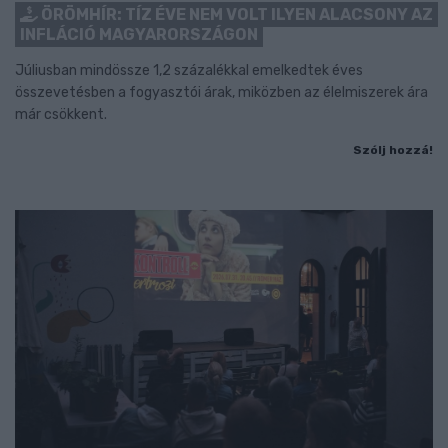
ÖRÖMHÍR: TÍZ ÉVE NEM VOLT ILYEN ALACSONY AZ
INFLÁCIÓ MAGYARORSZÁGON
Júliusban mindössze 1,2 százalékkal emelkedtek éves
összevetésben a fogyasztói árak, miközben az élelmiszerek ára
már csökkent.
Szólj hozzá!