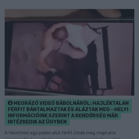
MEGRÁZÓ VIDEÓ BÁBOLNÁRÓL: HAJLÉKTALAN
FÉRFIT BÁNTALMAZTAK ÉS ALÁZTAK MEG - HELYI
INFORMÁCIÓINK SZERINT A RENDŐRSÉG MÁR
INTÉZKEDIK AZ ÜGYBEN
A felvételen egy padon alvó férfit ütnek meg, majd arra