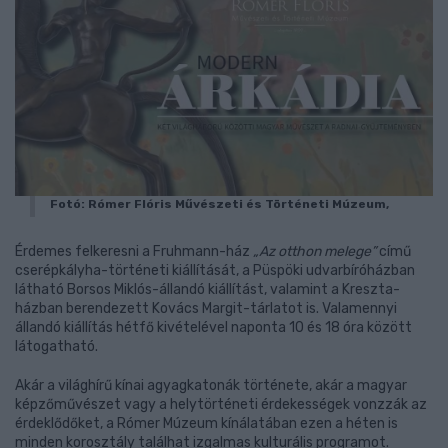
Fotó: Rómer Flóris Művészeti és Történeti Múzeum,
Érdemes felkeresni a Fruhmann-ház
„Az otthon melege”
című
cserépkályha-történeti kiállítását, a Püspöki udvarbíróházban
látható Borsos Miklós-állandó kiállítást, valamint a Kreszta-
házban berendezett Kovács Margit-tárlatot is. Valamennyi
állandó kiállítás hétfő kivételével naponta 10 és 18 óra között
látogatható.
Akár a világhírű kínai agyagkatonák története, akár a magyar
képzőművészet vagy a helytörténeti érdekességek vonzzák az
érdeklődőket, a Rómer Múzeum kínálatában ezen a héten is
minden korosztály találhat izgalmas kulturális programot.