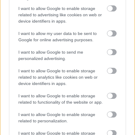
I want to allow Google to enable storage
related to advertising like cookies on web or
device identifiers in apps.
I want to allow my user data to be sent to
Google for online advertising purposes.
I want to allow Google to send me
personalized advertising.
BAROKK POMPÁBA ÖLTÖZIK A BELVÁROS:
HÉTVÉGÉN RENDEZIK MEG A XXXIII. GYŐRI BAROKK
I want to allow Google to enable storage
ESKÜVŐT
related to analytics like cookies on web or
device identifiers in apps.
Jubileumi fogadalom megerősítés, történelmi felvonulás,
tűzshow és vezetett séták is várják az érdeklődőket augusztus
I want to allow Google to enable storage
7–8-án.
related to functionality of the website or app.
Szólj hozzá!
I want to allow Google to enable storage
related to personalization.
I want to allow Google to enable storage