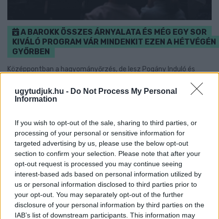
A BAROKK ÖSSZES ÁRNYALATA ÉS MÉG EGY SOR
KIVÁLÓ PROGRAM VÁR MINDENKIT EZEN A HÉTVÉGÉN
GYŐRBEN
Középpontban a hagyományőrzés, de lesz Pogány Induló és
Majka koncert, jóga szeánsz, “borhajózás” és egy csomó minden
más.
ugytudjuk.hu -
Do Not Process My Personal
Information
Szólj hozzá!
If you wish to opt-out of the sale, sharing to third parties, or
processing of your personal or sensitive information for
targeted advertising by us, please use the below opt-out
section to confirm your selection. Please note that after your
opt-out request is processed you may continue seeing
interest-based ads based on personal information utilized by
us or personal information disclosed to third parties prior to
your opt-out. You may separately opt-out of the further
disclosure of your personal information by third parties on the
IAB’s list of downstream participants. This information may