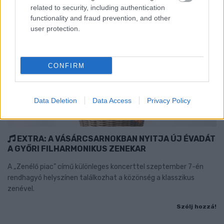
related to security, including authentication
functionality and fraud prevention, and other
user protection.
CONFIRM
Data Deletion
Data Access
Privacy Policy
EXTRA: A VÁSÁRCSARNOKBAN NYITJA ÚJ ÉVADÁT
A GYŐRI FILHARMONIKUS ZENEKAR
A „Zenélő piac” című különleges koncerttel szeptember 7-én
rendhagyó helyszínen találkozhat a közönség a klasszikus
zenével.
Szólj hozzá!