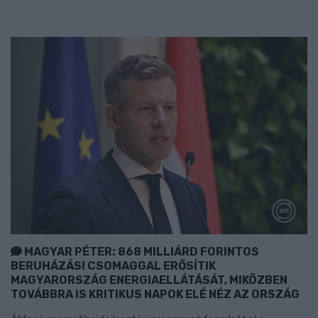
MAGYAR PÉTER: 868 MILLIÁRD FORINTOS
BERUHÁZÁSI CSOMAGGAL ERŐSÍTIK
MAGYARORSZÁG ENERGIAELLÁTÁSÁT, MIKÖZBEN
TOVÁBBRA IS KRITIKUS NAPOK ELÉ NÉZ AZ ORSZÁG