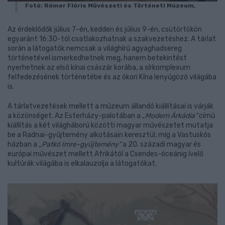
Fotó: Rómer Flóris Művészeti és Történeti Múzeum,
Az érdeklődők július 7-én, kedden és július 9-én, csütörtökön
egyaránt 16:30-tól csatlakozhatnak a szakvezetéshez. A tárlat
során a látogatók nemcsak a világhírű agyaghadsereg
történetével ismerkedhetnek meg, hanem betekintést
nyerhetnek az első kínai császár korába, a sírkomplexum
felfedezésének történetébe és az ókori Kína lenyűgöző világába
is.
A tárlatvezetések mellett a múzeum állandó kiállításai is várják
a közönséget. Az Esterházy-palotában a
„Modern Árkádia”
című
kiállítás a két világháború közötti magyar művészetet mutatja
be a Radnai-gyűjtemény alkotásain keresztül, míg a Vastuskós
házban a
„Patkó Imre-gyűjtemény”
a 20. századi magyar és
európai művészet mellett Afrikától a Csendes-óceánig ívelő
kultúrák világába is elkalauzolja a látogatókat.