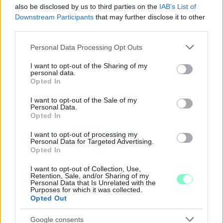
also be disclosed by us to third parties on the
IAB’s List of
Downstream Participants
that may further disclose it to other
third parties.
Please note that this website/app uses one or more Google
Personal Data Processing Opt Outs
services and may gather and store information including but
not limited to your visit or usage behaviour. You may click to
I want to opt-out of the Sharing of my
ENERGIATAKARÉKOSSÁG: KORÁBBAN KEZDŐDIK
personal data.
grant or deny consent to Google and its third-party tags to
A GYŐRI AUDI ETO KC PÉNTEKI FELKÉSZÜLÉSI
Opted In
use your data for below specified purposes in below Google
MÉRKŐZÉSE
consent section.
I want to opt-out of the Sale of my
Az energiaellátás tehermentesítése érdekében másfél órával
Personal Data.
Opted In
előrébb hozták a Brest Bretagne Handball elleni találkozó
kezdését.
I want to opt-out of processing my
Personal Data for Targeted Advertising.
1 hozzászólás
Opted In
I want to opt-out of Collection, Use,
Retention, Sale, and/or Sharing of my
Personal Data that Is Unrelated with the
Purposes for which it was collected.
Opted Out
Google consents