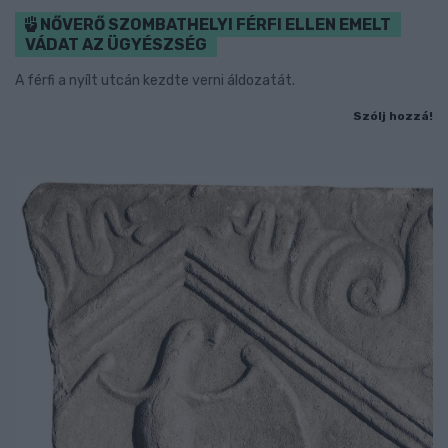
NŐVERŐ SZOMBATHELYI FÉRFI ELLEN EMELT
VÁDAT AZ ÜGYÉSZSÉG
A férfi a nyílt utcán kezdte verni áldozatát.
Szólj hozzá!