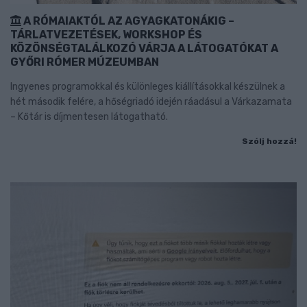
A RÓMAIAKTÓL AZ AGYAGKATONÁKIG –
TÁRLATVEZETÉSEK, WORKSHOP ÉS
KÖZÖNSÉGTALÁLKOZÓ VÁRJA A LÁTOGATÓKAT A
GYŐRI RÓMER MÚZEUMBAN
Ingyenes programokkal és különleges kiállításokkal készülnek a
hét második felére, a hőségriadó idején ráadásul a Várkazamata
– Kőtár is díjmentesen látogatható.
Szólj hozzá!