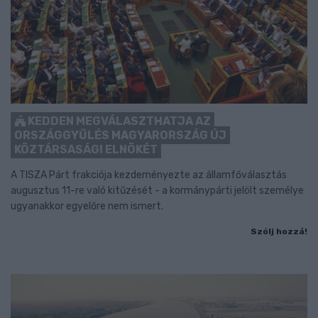
KEDDEN MEGVÁLASZTHATJA AZ
ORSZÁGGYŰLÉS MAGYARORSZÁG ÚJ
KÖZTÁRSASÁGI ELNÖKÉT
A TISZA Párt frakciója kezdeményezte az államfőválasztás
augusztus 11-re való kitűzését - a kormánypárti jelölt személye
ugyanakkor egyelőre nem ismert.
Szólj hozzá!