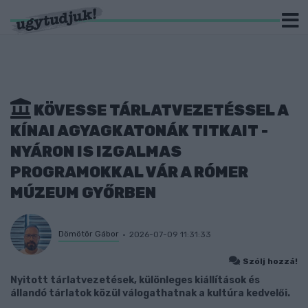
KÖVESSE TÁRLATVEZETÉSSEL A
KÍNAI AGYAGKATONÁK TITKAIT -
NYÁRON IS IZGALMAS
PROGRAMOKKAL VÁR A RÓMER
MÚZEUM GYŐRBEN
Dömötör Gábor
2026-07-09 11:31:33
Szólj hozzá!
Nyitott tárlatvezetések, különleges kiállítások és
állandó tárlatok közül válogathatnak a kultúra kedvelői.