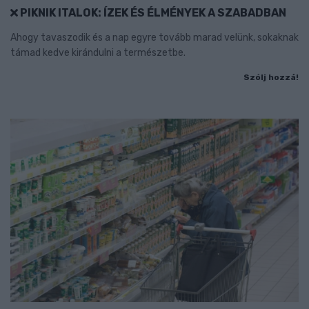
PIKNIK ITALOK: ÍZEK ÉS ÉLMÉNYEK A SZABADBAN
Ahogy tavaszodik és a nap egyre tovább marad velünk, sokaknak
támad kedve kirándulni a természetbe.
Szólj hozzá!