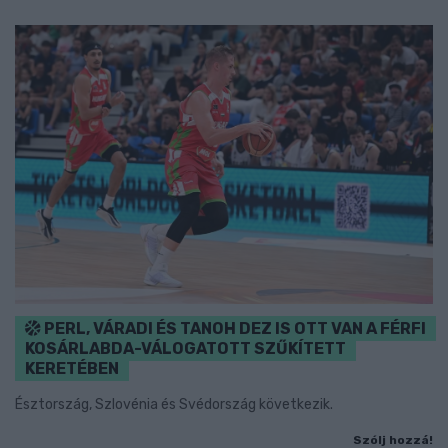
PERL, VÁRADI ÉS TANOH DEZ IS OTT VAN A FÉRFI
KOSÁRLABDA-VÁLOGATOTT SZŰKÍTETT
KERETÉBEN
Észtország, Szlovénia és Svédország következik.
Szólj hozzá!