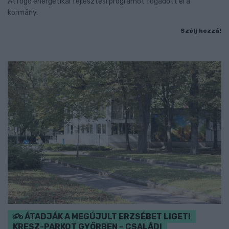
Átfogó energetikai fejlesztési programot fogadott el a
kormány.
Szólj hozzá!
ÁTADJÁK A MEGÚJULT ERZSÉBET LIGETI
KRESZ-PARKOT GYŐRBEN – CSALÁDI