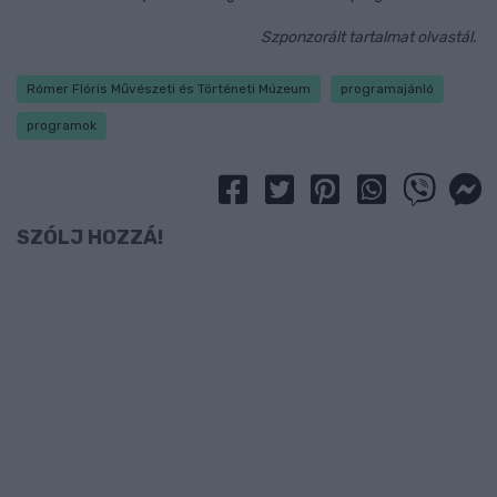
Szponzorált tartalmat olvastál.
Rómer Flóris Művészeti és Történeti Múzeum
programajánló
programok
SZÓLJ HOZZÁ!