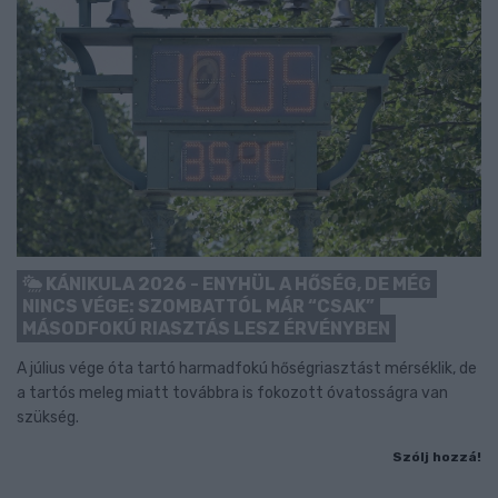
KÁNIKULA 2026 - ENYHÜL A HŐSÉG, DE MÉG
NINCS VÉGE: SZOMBATTÓL MÁR “CSAK”
MÁSODFOKÚ RIASZTÁS LESZ ÉRVÉNYBEN
A július vége óta tartó harmadfokú hőségriasztást mérséklik, de
a tartós meleg miatt továbbra is fokozott óvatosságra van
szükség.
Szólj hozzá!