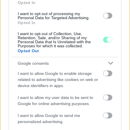
Opted In
I want to opt-out of processing my
Personal Data for Targeted Advertising.
Opted In
I want to opt-out of Collection, Use,
Retention, Sale, and/or Sharing of my
Personal Data that Is Unrelated with the
Purposes for which it was collected.
Opted Out
Google consents
A RÓMAIAKTÓL AZ AGYAGKATONÁKIG –
TÁRLATVEZETÉSEK, WORKSHOP ÉS
I want to allow Google to enable storage
KÖZÖNSÉGTALÁLKOZÓ VÁRJA A LÁTOGATÓKAT A
related to advertising like cookies on web or
GYŐRI RÓMER MÚZEUMBAN
device identifiers in apps.
Ingyenes programokkal és különleges kiállításokkal készülnek a
I want to allow my user data to be sent to
hét második felére, a hőségriadó idején ráadásul a Várkazamata
Google for online advertising purposes.
– Kőtár is díjmentesen látogatható.
Szólj hozzá!
I want to allow Google to send me
personalized advertising.