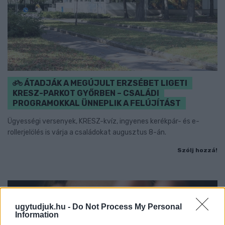
ÁTADJÁK A MEGÚJULT ERZSÉBET LIGETI
KRESZ-PARKOT GYŐRBEN – CSALÁDI
PROGRAMOKKAL ÜNNEPLIK A FELÚJÍTÁST
Ügyességi versenyek, KRESZ-kvíz, ingyenes kerékpár- és e-
rollerjelölés is várja a családokat augusztus 8-án.
Szólj hozzá!
ugytudjuk.hu -
Do Not Process My Personal
Information