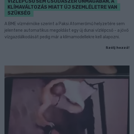
VÍZLÉPCSŐ SEM CSODASZER ÖNMAGÁBAN, A
KLÍMAVÁLTOZÁS MIATT ÚJ SZEMLÉLETRE VAN
SZÜKSÉG
A BME vízmérnöke szerint a Paksi Atomerőmű helyzetére sem
jelentene automatikus megoldást egy új dunai vízlépcső - a jövő
vízgazdálkodását pedig már a klímamodellekre kell alapozni.
Szólj hozzá!