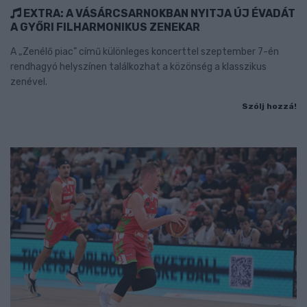
EXTRA: A VÁSÁRCSARNOKBAN NYITJA ÚJ ÉVADÁT
A GYŐRI FILHARMONIKUS ZENEKAR
A „Zenélő piac” című különleges koncerttel szeptember 7-én
rendhagyó helyszínen találkozhat a közönség a klasszikus
zenével.
Szólj hozzá!