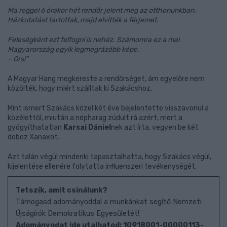
Ma reggel 6 órakor hét rendőr jelent meg az otthonunkban.
Házkutatást tartottak, majd elvitték a férjemet.
Feleségként ezt felfogni is nehéz. Számomra ez a mai
Magyarország egyik legmegrázóbb képe.
– Orsi”
A Magyar Hang megkereste a rendőrséget, ám egyelőre nem
közölték, hogy miért szálltak ki Szakácshoz.
Mint ismert Szakács közel két éve bejelentette visszavonul a
közélettől, miután a népharag zúdult rá azért, mert a
gyógyíthatatlan
Karsai Dániel
nek azt írta, vegyen be két
doboz Xanaxot.
Azt talán végül mindenki tapasztalhatta, hogy Szakács végül,
kijelentése ellenére folytatta influenszeri tevékenységét.
Tetszik, amit csinálunk?
Támogasd adományoddal a munkánkat segítő Nemzeti
Újságírók Demokratikus Egyesületét!
Adományodat ide utalhatod: 10918001-00000113-