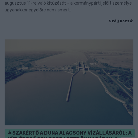
augusztus 11-re való kitűzését - a kormánypárti jelölt személye
ugyanakkor egyelőre nem ismert.
Szólj hozzá!
SZAKÉRTŐ A DUNA ALACSONY VÍZÁLLÁSÁRÓL: A