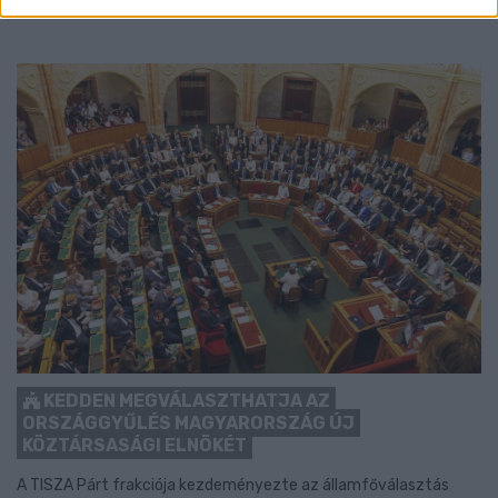
KEDDEN MEGVÁLASZTHATJA AZ
ORSZÁGGYŰLÉS MAGYARORSZÁG ÚJ
KÖZTÁRSASÁGI ELNÖKÉT
A TISZA Párt frakciója kezdeményezte az államfőválasztás