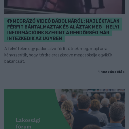
MEGRÁZÓ VIDEÓ BÁBOLNÁRÓL: HAJLÉKTALAN
FÉRFIT BÁNTALMAZTAK ÉS ALÁZTAK MEG - HELYI
INFORMÁCIÓINK SZERINT A RENDŐRSÉG MÁR
INTÉZKEDIK AZ ÜGYBEN
A felvételen egy padon alvó férfit ütnek meg, majd arra
kényszerítik, hogy térdre ereszkedve megcsókolja egyikük
bakancsát.
1 hozzászólás