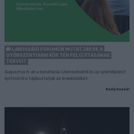
LAKOSSÁGI FÓRUMON MUTATJÁK BE A
GYŐRSZENTIVÁNI KÖR TÉR FELÚJÍTÁSÁNAK
TERVEIT
Augusztus 6-án a beruházás ütemezéséről és az új kerékpárút
építéséről is tájékoztatják az érdeklődőket.
Szólj hozzá!