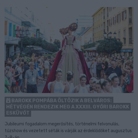
BAROKK POMPÁBA ÖLTÖZIK A BELVÁROS:
HÉTVÉGÉN RENDEZIK MEG A XXXIII. GYŐRI BAROKK
ESKÜVŐT
Jubileumi fogadalom megerősítés, történelmi felvonulás,
tűzshow és vezetett séták is várják az érdeklődőket augusztus
7–8-án.