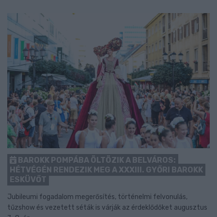
BAROKK POMPÁBA ÖLTÖZIK A BELVÁROS:
HÉTVÉGÉN RENDEZIK MEG A XXXIII. GYŐRI BAROKK
ESKÜVŐT
Jubileumi fogadalom megerősítés, történelmi felvonulás,
tűzshow és vezetett séták is várják az érdeklődőket augusztus