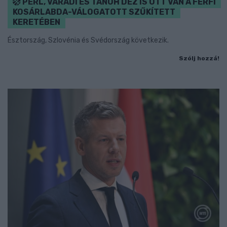
PERL, VÁRADI ÉS TANOH DEZ IS OTT VAN A FÉRFI
KOSÁRLABDA-VÁLOGATOTT SZŰKÍTETT
KERETÉBEN
Észtország, Szlovénia és Svédország következik.
Szólj hozzá!