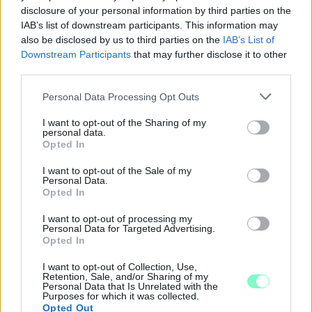
disclosure of your personal information by third parties on the
Szólj hozzá!
IAB’s list of downstream participants. This information may
also be disclosed by us to third parties on the
IAB’s List of
Downstream Participants
that may further disclose it to other
third parties.
Please note that this website/app uses one or more Google
Personal Data Processing Opt Outs
services and may gather and store information including but
not limited to your visit or usage behaviour. You may click to
I want to opt-out of the Sharing of my
personal data.
grant or deny consent to Google and its third-party tags to
Opted In
use your data for below specified purposes in below Google
consent section.
I want to opt-out of the Sale of my
Personal Data.
Opted In
I want to opt-out of processing my
Personal Data for Targeted Advertising.
Opted In
I want to opt-out of Collection, Use,
IGAZI RITKASÁG: KILENC NAPPAL KORÁBBAN
Retention, Sale, and/or Sharing of my
Personal Data that Is Unrelated with the
NYITJÁK MEG A FELÚJÍTÁS ALATT ÁLLÓ HECSEI ÚTI
Purposes for which it was collected.
FELÜLJÁRÓT
Opted Out