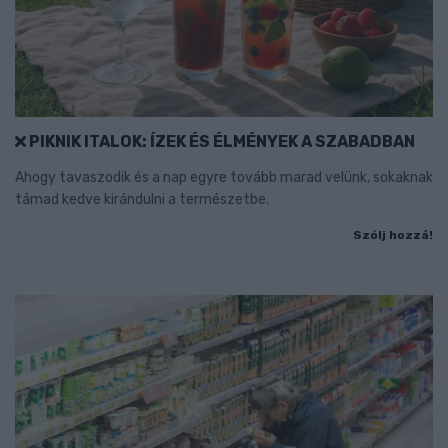
PIKNIK ITALOK: ÍZEK ÉS ÉLMÉNYEK A SZABADBAN
Ahogy tavaszodik és a nap egyre tovább marad velünk, sokaknak
támad kedve kirándulni a természetbe.
Szólj hozzá!