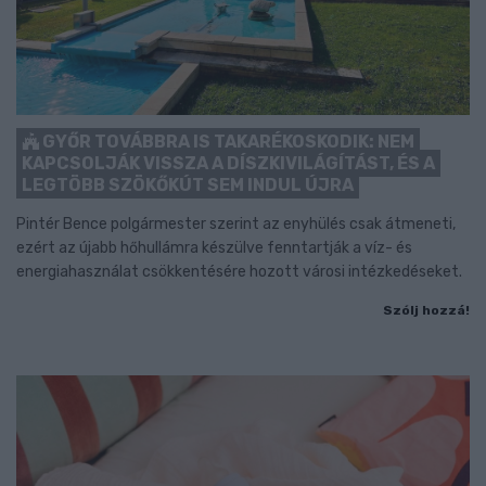
GYŐR TOVÁBBRA IS TAKARÉKOSKODIK: NEM
KAPCSOLJÁK VISSZA A DÍSZKIVILÁGÍTÁST, ÉS A
LEGTÖBB SZÖKŐKÚT SEM INDUL ÚJRA
Pintér Bence polgármester szerint az enyhülés csak átmeneti,
ezért az újabb hőhullámra készülve fenntartják a víz- és
energiahasználat csökkentésére hozott városi intézkedéseket.
Szólj hozzá!