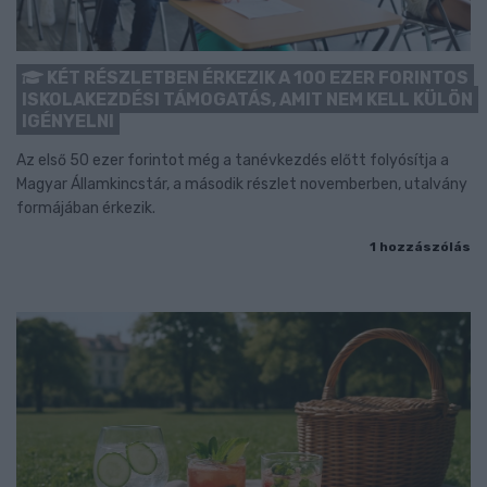
KÉT RÉSZLETBEN ÉRKEZIK A 100 EZER FORINTOS
ISKOLAKEZDÉSI TÁMOGATÁS, AMIT NEM KELL KÜLÖN
IGÉNYELNI
Az első 50 ezer forintot még a tanévkezdés előtt folyósítja a
Magyar Államkincstár, a második részlet novemberben, utalvány
formájában érkezik.
1 hozzászólás