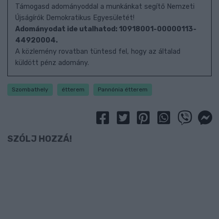
Támogasd adományoddal a munkánkat segítő Nemzeti
Újságírók Demokratikus Egyesületét!
Adományodat ide utalhatod: 10918001-00000113-
44920004.
A közlemény rovatban tüntesd fel, hogy az általad
küldött pénz adomány.
Szombathely
étterem
Pannónia étterem
SZÓLJ HOZZÁ!