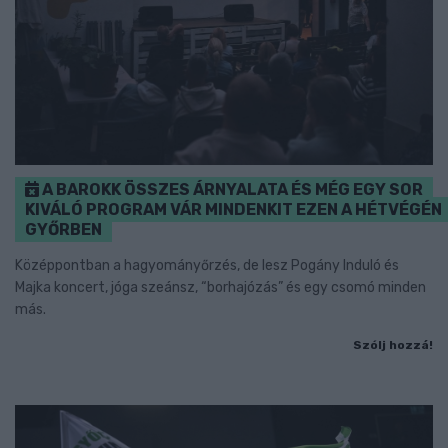
A BAROKK ÖSSZES ÁRNYALATA ÉS MÉG EGY SOR
KIVÁLÓ PROGRAM VÁR MINDENKIT EZEN A HÉTVÉGÉN
GYŐRBEN
Középpontban a hagyományőrzés, de lesz Pogány Induló és
Majka koncert, jóga szeánsz, “borhajózás” és egy csomó minden
más.
Szólj hozzá!