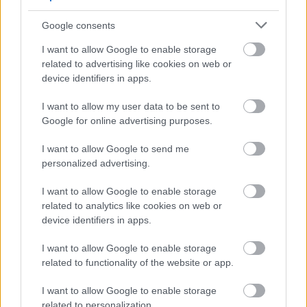
Hétfőn hajnali négy órától ismét minden közlekedő használhatja
Google consents
az átkelőt, az autóbuszok is visszatérnek eredeti útvonalukra.
I want to allow Google to enable storage
Szólj hozzá!
related to advertising like cookies on web or
device identifiers in apps.
I want to allow my user data to be sent to
Google for online advertising purposes.
I want to allow Google to send me
personalized advertising.
I want to allow Google to enable storage
related to analytics like cookies on web or
device identifiers in apps.
I want to allow Google to enable storage
related to functionality of the website or app.
I want to allow Google to enable storage
KICSERÉLTÉK A GYŐRI KÓRHÁZBAN
related to personalization.