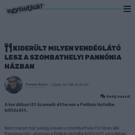
KIDERÜLT MILYEN VENDÉGLÁTÓ
LESZ A SZOMBATHELYI PANNÓNIA
HÁZBAN
Farkas Bazsi
2026-07-08 10:21:00
Szólj hozzá!
A korábban itt üzemelő étterem a Pelikán Hotelbe
költözött.
Nem marad már sokáig üresen a szombathelyi Fő téren álló
Pannónia Ház, ahonnan a Pelikán Hotelbe költözött a korábban