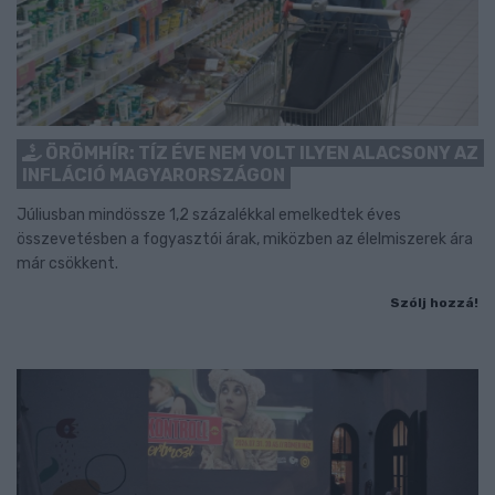
ÖRÖMHÍR: TÍZ ÉVE NEM VOLT ILYEN ALACSONY AZ
INFLÁCIÓ MAGYARORSZÁGON
Júliusban mindössze 1,2 százalékkal emelkedtek éves
összevetésben a fogyasztói árak, miközben az élelmiszerek ára
már csökkent.
Szólj hozzá!