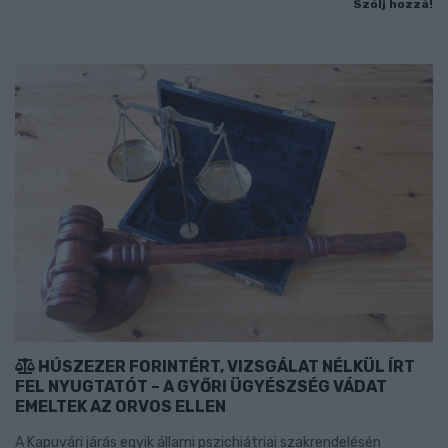
Szólj hozzá!
HÚSZEZER FORINTÉRT, VIZSGÁLAT NÉLKÜL ÍRT
FEL NYUGTATÓT – A GYŐRI ÜGYÉSZSÉG VÁDAT
EMELTEK AZ ORVOS ELLEN
A Kapuvári járás egyik állami pszichiátriai szakrendelésén