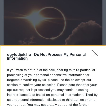
ugytudjuk.hu -
Do Not Process My Personal
Information
If you wish to opt-out of the sale, sharing to third parties, or
CSILLAGOK, HULLÓCSILLAGOK ÉS
processing of your personal or sensitive information for
NAPFOGYATKOZÁS: KÜLÖNLEGES CSILLAGÁSZATI
targeted advertising by us, please use the below opt-out
PROGRAMOK JÖNNEK GYŐRBEN ÉS NYÚLON
section to confirm your selection. Please note that after your
Három estén is az égbolt kerül a középpontba: távcsöves
opt-out request is processed you may continue seeing
megfigyelések, zenés installációk és lézeres csillagtúrák mellett
interest-based ads based on personal information utilized by
augusztus 12-én egy látványos részleges napfogyatkozást is
us or personal information disclosed to third parties prior to
megfigyelhetnek az érdeklődők.
your opt-out. You may separately opt-out of the further