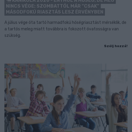
KÁNIKULA 2026 - ENYHÜL A HŐSÉG, DE MÉG
NINCS VÉGE: SZOMBATTÓL MÁR “CSAK”
MÁSODFOKÚ RIASZTÁS LESZ ÉRVÉNYBEN
A július vége óta tartó harmadfokú hőségriasztást mérséklik, de
a tartós meleg miatt továbbra is fokozott óvatosságra van
szükség.
Szólj hozzá!