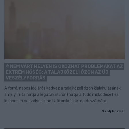
NEM VÁRT HELYEN IS OKOZHAT PROBLÉMÁKAT AZ
EXTRÉM HŐSÉG: A TALAJKÖZELI ÓZON AZ ÚJ
VESZÉLYFORRÁS
A forró, napos időjárás kedvez a talajközeli ózon kialakulásának,
amely irritálhatja a légutakat, ronthatja a tüdő működését és
különösen veszélyes lehet a krónikus betegek számára.
Szólj hozzá!