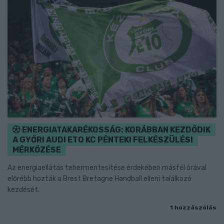
ENERGIATAKARÉKOSSÁG: KORÁBBAN KEZDŐDIK
A GYŐRI AUDI ETO KC PÉNTEKI FELKÉSZÜLÉSI
MÉRKŐZÉSE
Az energiaellátás tehermentesítése érdekében másfél órával
előrébb hozták a Brest Bretagne Handball elleni találkozó
kezdését.
1 hozzászólás