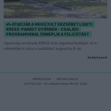
ÁTADJÁK A MEGÚJULT ERZSÉBET LIGETI
KRESZ-PARKOT GYŐRBEN – CSALÁDI
PROGRAMOKKAL ÜNNEPLIK A FELÚJÍTÁST
Ügyességi versenyek, KRESZ-kvíz, ingyenes kerékpár- és e-
rollerjelölés is várja a családokat augusztus 8-án.
Szólj hozzá!
IMPRESSZUM
MÉDIAAJÁNLAT
UGYTUDJUK - Kő a Mezőn Nonprofit Kft. 2022