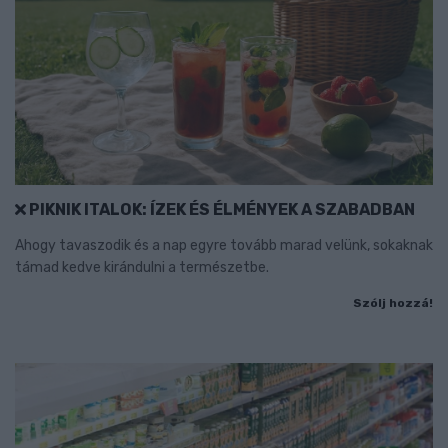
PIKNIK ITALOK: ÍZEK ÉS ÉLMÉNYEK A SZABADBAN
Ahogy tavaszodik és a nap egyre tovább marad velünk, sokaknak
támad kedve kirándulni a természetbe.
Szólj hozzá!