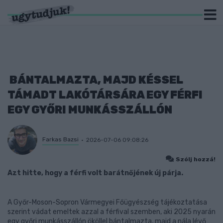
BÁNTALMAZTA, MAJD KÉSSEL
TÁMADT LAKÓTÁRSÁRA EGY FÉRFI
EGY GYŐRI MUNKÁSSZÁLLÓN
Farkas Bazsi
2026-07-06 09:08:26
Szólj hozzá!
Azt hitte, hogy a férfi volt barátnőjének új párja.
A Győr-Moson-Sopron Vármegyei Főügyészség tájékoztatása
szerint vádat emeltek azzal a férfival szemben, aki 2025 nyarán
egy győri munkásszállón ököllel bántalmazta, majd a nála lévő