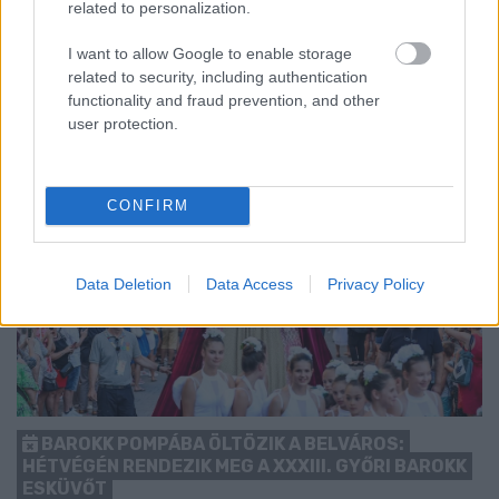
related to personalization.
1 hozzászólás
I want to allow Google to enable storage
related to security, including authentication
functionality and fraud prevention, and other
user protection.
CONFIRM
Data Deletion
Data Access
Privacy Policy
BAROKK POMPÁBA ÖLTÖZIK A BELVÁROS:
HÉTVÉGÉN RENDEZIK MEG A XXXIII. GYŐRI BAROKK
ESKÜVŐT