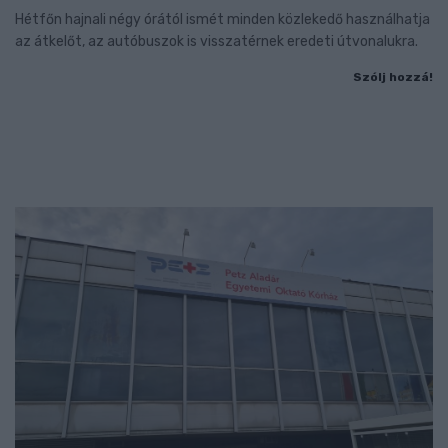
Hétfőn hajnali négy órától ismét minden közlekedő használhatja
az átkelőt, az autóbuszok is visszatérnek eredeti útvonalukra.
Szólj hozzá!