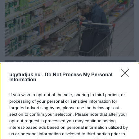
ÖRÖMHÍR: TÍZ ÉVE NEM VOLT ILYEN ALACSONY AZ
INFLÁCIÓ MAGYARORSZÁGON
ugytudjuk.hu -
Do Not Process My Personal
Information
Júliusban mindössze 1,2 százalékkal emelkedtek éves
összevetésben a fogyasztói árak, miközben az élelmiszerek ára
If you wish to opt-out of the sale, sharing to third parties, or
már csökkent.
processing of your personal or sensitive information for
Szólj hozzá!
targeted advertising by us, please use the below opt-out
section to confirm your selection. Please note that after your
opt-out request is processed you may continue seeing
interest-based ads based on personal information utilized by
us or personal information disclosed to third parties prior to