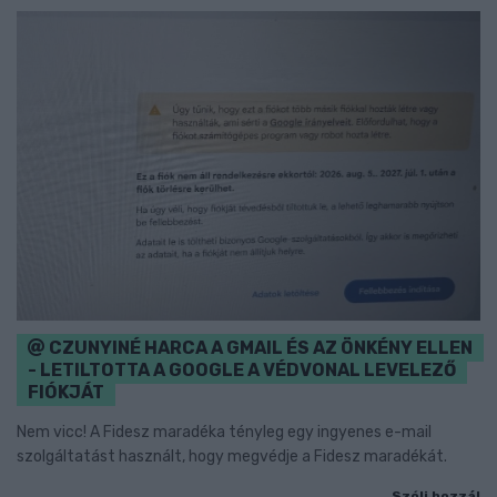
CZUNYINÉ HARCA A GMAIL ÉS AZ ÖNKÉNY ELLEN
- LETILTOTTA A GOOGLE A VÉDVONAL LEVELEZŐ
FIÓKJÁT
Nem vicc! A Fidesz maradéka tényleg egy ingyenes e-mail
szolgáltatást használt, hogy megvédje a Fidesz maradékát.
Szólj hozzá!