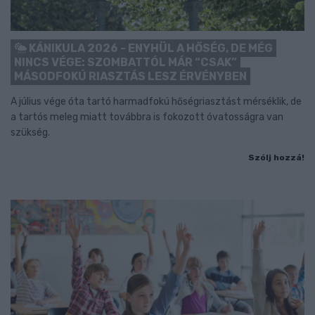
KÁNIKULA 2026 - ENYHÜL A HŐSÉG, DE MÉG
NINCS VÉGE: SZOMBATTÓL MÁR “CSAK”
MÁSODFOKÚ RIASZTÁS LESZ ÉRVÉNYBEN
A július vége óta tartó harmadfokú hőségriasztást mérséklik, de
a tartós meleg miatt továbbra is fokozott óvatosságra van
szükség.
Szólj hozzá!