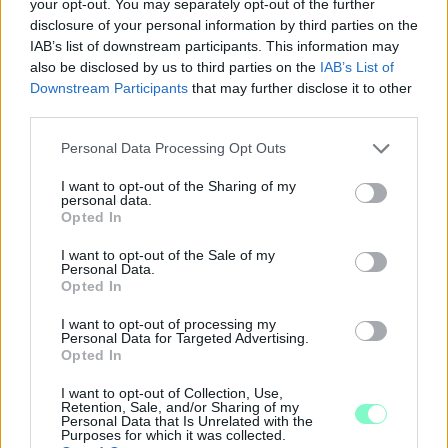
your opt-out. You may separately opt-out of the further
disclosure of your personal information by third parties on the
IAB’s list of downstream participants. This information may
also be disclosed by us to third parties on the
IAB’s List of
Downstream Participants
that may further disclose it to other
third parties.
Please note that this website/app uses one or more Google
Personal Data Processing Opt Outs
services and may gather and store information including but
not limited to your visit or usage behaviour. You may click to
I want to opt-out of the Sharing of my
personal data.
grant or deny consent to Google and its third-party tags to
Opted In
use your data for below specified purposes in below Google
consent section.
I want to opt-out of the Sale of my
A BAROKK ÖSSZES ÁRNYALATA ÉS MÉG EGY SOR
Personal Data.
KIVÁLÓ PROGRAM VÁR MINDENKIT EZEN A HÉTVÉGÉN
Opted In
GYŐRBEN
I want to opt-out of processing my
Középpontban a hagyományőrzés, de lesz Pogány Induló és
Personal Data for Targeted Advertising.
Majka koncert, jóga szeánsz, “borhajózás” és egy csomó minden
Opted In
más.
I want to opt-out of Collection, Use,
Retention, Sale, and/or Sharing of my
Szólj hozzá!
Personal Data that Is Unrelated with the
Purposes for which it was collected.