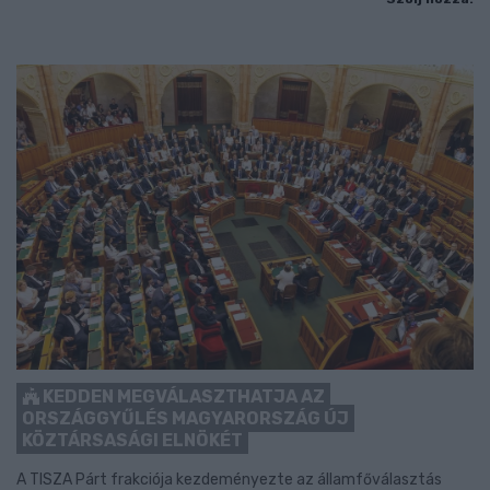
KEDDEN MEGVÁLASZTHATJA AZ
ORSZÁGGYŰLÉS MAGYARORSZÁG ÚJ
KÖZTÁRSASÁGI ELNÖKÉT
A TISZA Párt frakciója kezdeményezte az államfőválasztás