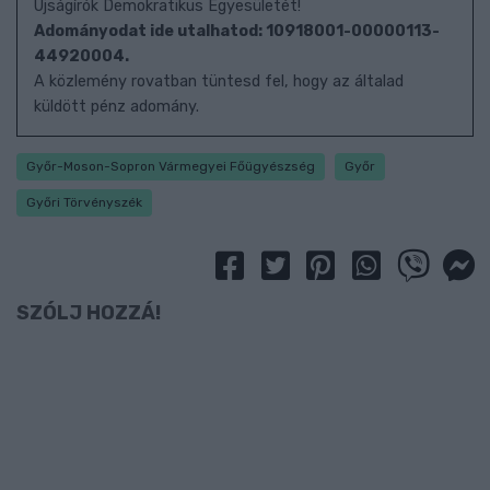
Újságírók Demokratikus Egyesületét!
Adományodat ide utalhatod: 10918001-00000113-
44920004.
A közlemény rovatban tüntesd fel, hogy az általad
küldött pénz adomány.
Győr-Moson-Sopron Vármegyei Főügyészség
Győr
Győri Törvényszék
SZÓLJ HOZZÁ!