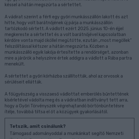
késsel a hátán megszúrta a sértettet.
A vádirat szerint a férfi egy győri munkásszállón lakott és azt
hitte, hogy volt barátnőjének új párja a munkásszállón
tartózkodó sértett. A vádlott ezért 2025. június 10-én éjjel
megkereste a sértettet és a volt barátnőjével kapcsolatban
kérdőre vonta majd ököllel megütötte, ezután „most megöllek”
felszólítással kétszer a hátán megszúrta. Közben a
munkásszálló egyik lakója értesítette a rendőrséget, azonban
mire a járőrök a helyszínre értek addigra a vádlott a Rába partra
menekült.
A sértettet a győri kórházba szállították, ahol az orvosok a
sérüléseit ellátták.
A főügyészség a visszaeső vádlottat emberölés bűntettének
kísérletével vádolta meg és a vádiratban indítványt tett arra,
hogy a Győri Törvényszék végrehajtandó börtönbüntetésre
ítélje, továbbá tiltsa el őt a közügyek gyakorlásától.
Tetszik, amit csinálunk?
Támogasd adományoddal a munkánkat segítő Nemzeti