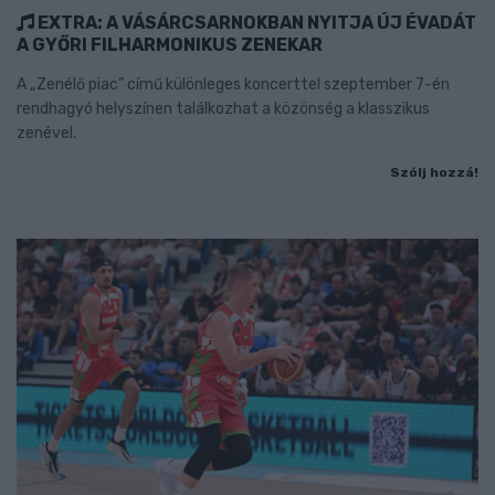
EXTRA: A VÁSÁRCSARNOKBAN NYITJA ÚJ ÉVADÁT
A GYŐRI FILHARMONIKUS ZENEKAR
A „Zenélő piac” című különleges koncerttel szeptember 7-én
rendhagyó helyszínen találkozhat a közönség a klasszikus
zenével.
Szólj hozzá!