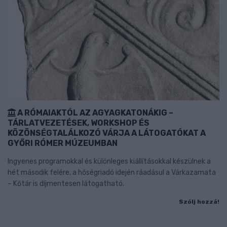
A RÓMAIAKTÓL AZ AGYAGKATONÁKIG –
TÁRLATVEZETÉSEK, WORKSHOP ÉS
KÖZÖNSÉGTALÁLKOZÓ VÁRJA A LÁTOGATÓKAT A
GYŐRI RÓMER MÚZEUMBAN
Ingyenes programokkal és különleges kiállításokkal készülnek a
hét második felére, a hőségriadó idején ráadásul a Várkazamata
– Kőtár is díjmentesen látogatható.
Szólj hozzá!