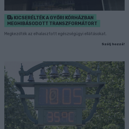
KICSERÉLTÉK A GYŐRI KÓRHÁZBAN
MEGHIBÁSODOTT TRANSZFORMÁTORT
Megkezdték az elhalasztott egészségügyi ellátásokat.
Szólj hozzá!