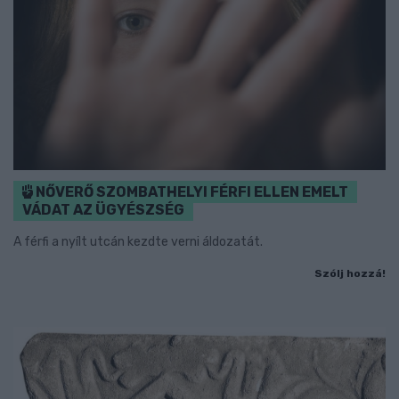
NŐVERŐ SZOMBATHELYI FÉRFI ELLEN EMELT
VÁDAT AZ ÜGYÉSZSÉG
A férfi a nyílt utcán kezdte verni áldozatát.
Szólj hozzá!