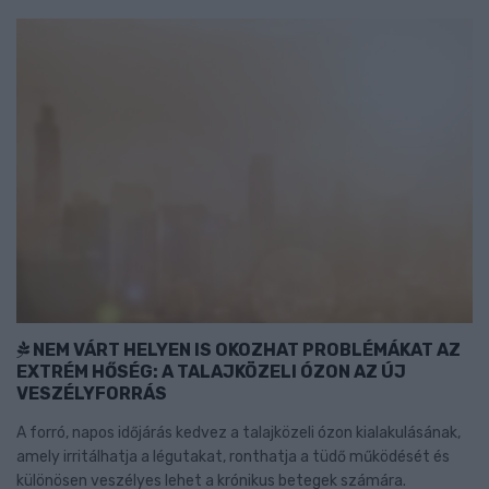
NEM VÁRT HELYEN IS OKOZHAT PROBLÉMÁKAT AZ
EXTRÉM HŐSÉG: A TALAJKÖZELI ÓZON AZ ÚJ
VESZÉLYFORRÁS
A forró, napos időjárás kedvez a talajközeli ózon kialakulásának,
amely irritálhatja a légutakat, ronthatja a tüdő működését és
különösen veszélyes lehet a krónikus betegek számára.