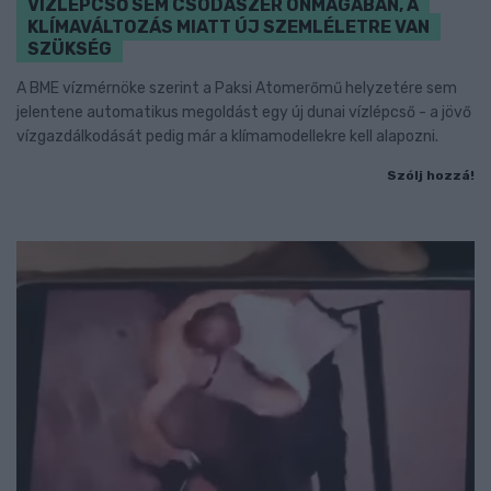
VÍZLÉPCSŐ SEM CSODASZER ÖNMAGÁBAN, A
KLÍMAVÁLTOZÁS MIATT ÚJ SZEMLÉLETRE VAN
SZÜKSÉG
A BME vízmérnöke szerint a Paksi Atomerőmű helyzetére sem
jelentene automatikus megoldást egy új dunai vízlépcső - a jövő
vízgazdálkodását pedig már a klímamodellekre kell alapozni.
Szólj hozzá!