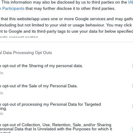
. This information may also be disclosed by us to third parties on the
IA
, ő volt Jean Reno és Walter Matthau
Participants
that may further disclose it to other third parties.
 that this website/app uses one or more Google services and may gath
including but not limited to your visit or usage behaviour. You may click 
onica szobája, Rolland: A szerelem és halál
 to Google and its third-party tags to use your data for below specifi
: Szerelem, óh, Kilty: Kedves hazug, Hamilton:
ogle consent section.
 Finálé, Williams: Macska a forró bádogtetőn,
énje, Sarkadi: Oszlopos Simeon, Thuróczy:
l Data Processing Opt Outs
o opt-out of the Sharing of my personal data.
J
In
címmel jelentek meg.
é
é
o opt-out of the Sale of my Personal Data.
hallható, többek között kabarékban.
In
to opt-out of processing my Personal Data for Targeted
t, 1982-ben érdemes művész, 1987-ben kiváló
ing.
In
al tüntették ki erőteljes színészi alakításaiért
18-ban Tolnay Klári Művészeti díjat kapott.
o opt-out of Collection, Use, Retention, Sale, and/or Sharing
ersonal Data that Is Unrelated with the Purposes for which it
lected.