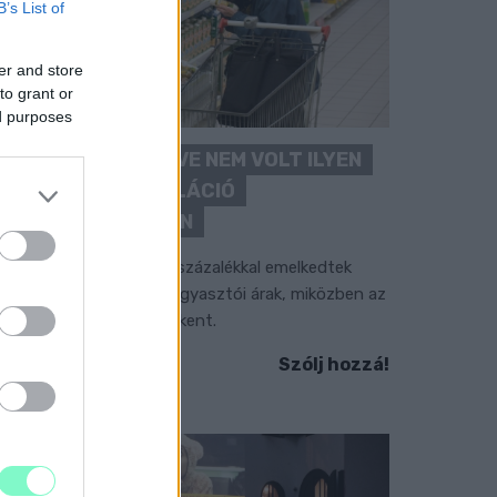
B’s List of
er and store
to grant or
ed purposes
ÖRÖMHÍR: TÍZ ÉVE NEM VOLT ILYEN
ALACSONY AZ INFLÁCIÓ
MAGYARORSZÁGON
úliusban mindössze 1,2 százalékkal emelkedtek
ves összevetésben a fogyasztói árak, miközben az
lelmiszerek ára már csökkent.
Szólj hozzá!