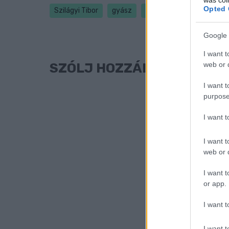
Opted 
Szilágyi Tibor
gyász
halál
Google 
I want t
web or d
SZÓLJ HOZZÁ!
I want t
purpose
I want 
I want t
web or d
I want t
or app.
I want t
I want t