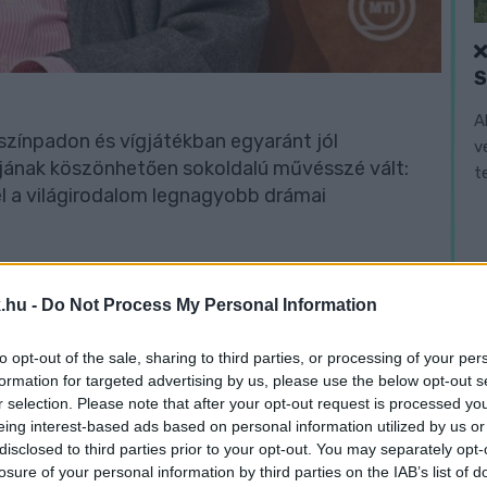
A
színpadon és vígjátékban egyaránt jól
v
gjának köszönhetően sokoldalú művésszé vált:
t
el a világirodalom legnagyobb drámai
ós produkcióban nyújtott felejthetetlen alakítást,
.hu -
Do Not Process My Personal Information
yulaházán (1966), a Kakuk Marci (1973), a
z Apám néhány boldog éve (1977), a Dóra jelenti
to opt-out of the sale, sharing to third parties, or processing of your per
ica (1982 magyar-NSZK), az Elysium (1986 magyar-
formation for targeted advertising by us, please use the below opt-out s
a expressz (1998), a Rendőrsztori (2000),
r selection. Please note that after your opt-out request is processed y
vegtigris II. (2005), a Budakeszi srácok (2006) és
eing interest-based ads based on personal information utilized by us or
okban.
disclosed to third parties prior to your opt-out. You may separately opt-
losure of your personal information by third parties on the IAB’s list of