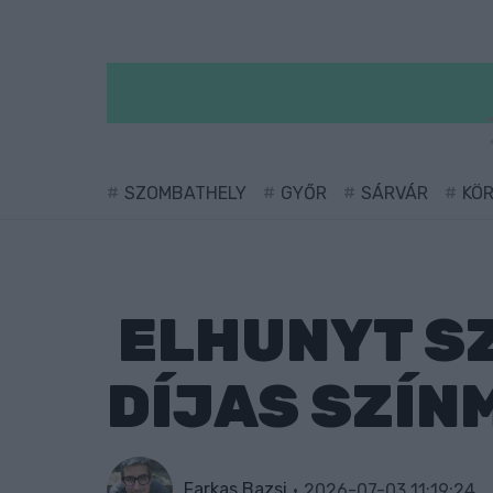
SZOMBATHELY
GYŐR
SÁRVÁR
KÖ
ELHUNYT SZ
DÍJAS SZÍN
Farkas Bazsi
2026-07-03 11:19:24