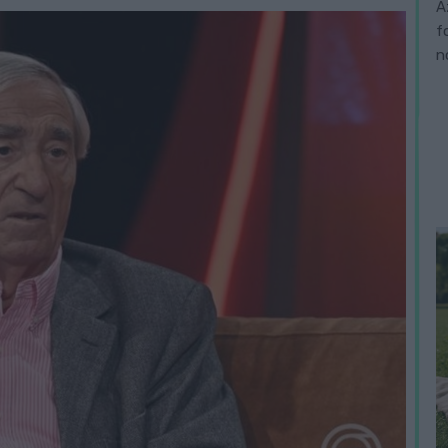
A
f
n