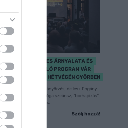
A BAROKK ÖSSZES ÁRNYALATA ÉS
MÉG EGY SOR KIVÁLÓ PROGRAM VÁR
MINDENKIT EZEN A HÉTVÉGÉN GYŐRBEN
özéppontban a hagyományőrzés, de lesz Pogány
nduló és Majka koncert, jóga szeánsz, “borhajózás”
s egy csomó minden más.
Szólj hozzá!