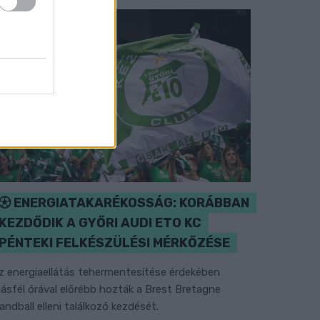
ENERGIATAKARÉKOSSÁG: KORÁBBAN
KEZDŐDIK A GYŐRI AUDI ETO KC
PÉNTEKI FELKÉSZÜLÉSI MÉRKŐZÉSE
z energiaellátás tehermentesítése érdekében
ásfél órával előrébb hozták a Brest Bretagne
andball elleni találkozó kezdését.