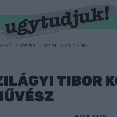
RMEND
KŐSZEG
SPORT
ZÖLD HÍREK
ILÁGYI TIBOR 
MŰVÉSZ
Szólj hozzá!