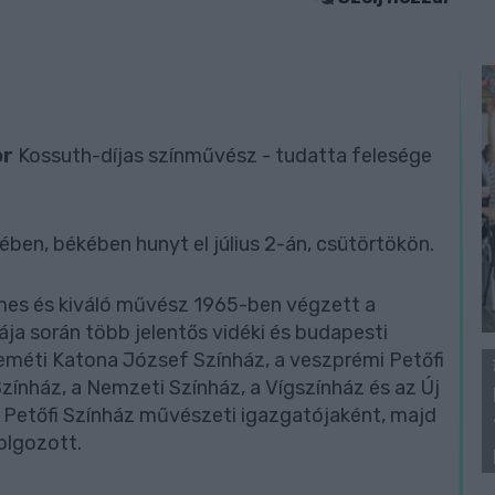
or
Kossuth-díjas színművész - tudatta felesége
ében, békében hunyt el július 2-án, csütörtökön.
emes és kiváló művész 1965-ben végzett a
ja során több jelentős vidéki és budapesti
keméti Katona József Színház, a veszprémi Petőfi
Színház, a Nemzeti Színház, a Vígszínház és az Új
i Petőfi Színház művészeti igazgatójaként, majd
olgozott.