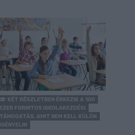
KÉT RÉSZLETBEN ÉRKEZIK A 100
EZER FORINTOS ISKOLAKEZDÉSI
TÁMOGATÁS, AMIT NEM KELL KÜLÖN
IGÉNYELNI