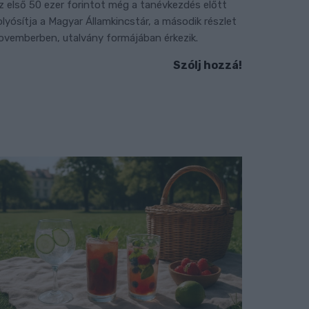
z első 50 ezer forintot még a tanévkezdés előtt
olyósítja a Magyar Államkincstár, a második részlet
ovemberben, utalvány formájában érkezik.
Szólj hozzá!