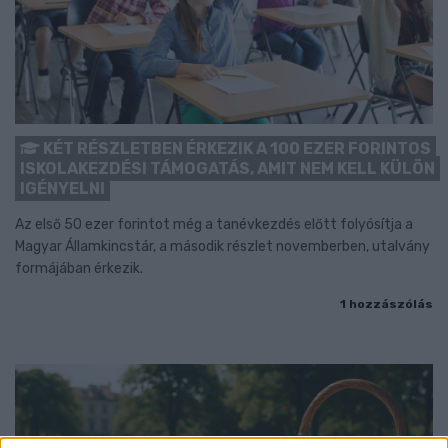
KÉT RÉSZLETBEN ÉRKEZIK A 100 EZER FORINTOS
ISKOLAKEZDÉSI TÁMOGATÁS, AMIT NEM KELL KÜLÖN
IGÉNYELNI
Az első 50 ezer forintot még a tanévkezdés előtt folyósítja a
Magyar Államkincstár, a második részlet novemberben, utalvány
formájában érkezik.
1 hozzászólás