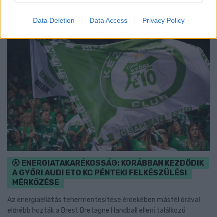
Data Deletion
Data Access
Privacy Policy
ENERGIATAKARÉKOSSÁG: KORÁBBAN KEZDŐDIK
A GYŐRI AUDI ETO KC PÉNTEKI FELKÉSZÜLÉSI
MÉRKŐZÉSE
Az energiaellátás tehermentesítése érdekében másfél órával
előrébb hozták a Brest Bretagne Handball elleni találkozó