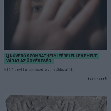
NŐVERŐ SZOMBATHELYI FÉRFI ELLEN EMELT
VÁDAT AZ ÜGYÉSZSÉG
A férfi a nyílt utcán kezdte verni áldozatát.
Szólj hozzá!