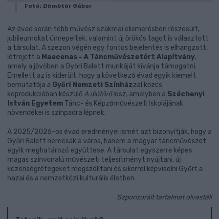
Fotó: Dömötör Gábor
Az évad során több művész szakmai elismerésben részesült,
jubileumokat ünnepeltek, valamint új örökös tagot is választott
a társulat. A szezon végén egy fontos bejelentés is elhangzott,
létrejött a
Maecenas - A Táncművészetért Alapítvány
,
amely a jövőben a Győri Balett munkáját kívánja támogatni.
Emellett az is kiderült, hogy a következő évad egyik kiemelt
bemutatója a
Győri Nemzeti Színház
zal közös
koprodukcióban készülő
A diótörő
lesz, amelyben a
Széchenyi
István Egyetem
Tánc- és Képzőművészeti Iskolájának
növendékei is színpadra lépnek.
A 2025/2026-os évad eredményei ismét azt bizonyítják, hogy a
Győri Balett nemcsak a város, hanem a magyar táncművészet
egyik meghatározó együttese. A társulat egyszerre képes
magas színvonalú művészeti teljesítményt nyújtani, új
közönségrétegeket megszólítani és sikerrel képviselni Győrt a
hazai és a nemzetközi kulturális életben.
Szponzorált tartalmat olvastál!