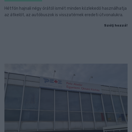
Hétfőn hajnali négy órától ismét minden közlekedő használhatja
az átkelőt, az autóbuszok is visszatérnek eredeti útvonalukra.
Szólj hozzá!