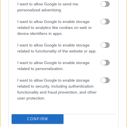
I want to allow Google to send me
personalized advertising.
I want to allow Google to enable storage
related to analytics like cookies on web or
device identifiers in apps.
I want to allow Google to enable storage
related to functionality of the website or app.
I want to allow Google to enable storage
related to personalization.
A BAROKK ÖSSZES ÁRNYALATA ÉS MÉG EGY SOR
I want to allow Google to enable storage
KIVÁLÓ PROGRAM VÁR MINDENKIT EZEN A HÉTVÉGÉN
related to security, including authentication
GYŐRBEN
functionality and fraud prevention, and other
Középpontban a hagyományőrzés, de lesz Pogány Induló és
user protection.
Majka koncert, jóga szeánsz, “borhajózás” és egy csomó minden
más.
CONFIRM
Szólj hozzá!