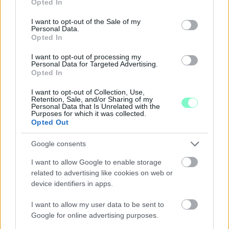
Opted In
use your data for below specified purposes in below Google
consent section.
I want to opt-out of the Sale of my
Personal Data.
Opted In
I want to opt-out of processing my
Personal Data for Targeted Advertising.
Opted In
I want to opt-out of Collection, Use,
Retention, Sale, and/or Sharing of my
Personal Data that Is Unrelated with the
ÖRÖMHÍR: TÍZ ÉVE NEM VOLT ILYEN ALACSONY AZ
Purposes for which it was collected.
INFLÁCIÓ MAGYARORSZÁGON
Opted Out
Júliusban mindössze 1,2 százalékkal emelkedtek éves
Google consents
összevetésben a fogyasztói árak, miközben az élelmiszerek ára
már csökkent.
I want to allow Google to enable storage
related to advertising like cookies on web or
Szólj hozzá!
device identifiers in apps.
I want to allow my user data to be sent to
Google for online advertising purposes.