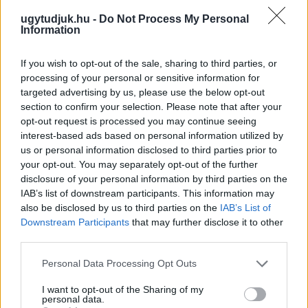
ugytudjuk.hu -
Do Not Process My Personal
Information
If you wish to opt-out of the sale, sharing to third parties, or
processing of your personal or sensitive information for
targeted advertising by us, please use the below opt-out
section to confirm your selection. Please note that after your
opt-out request is processed you may continue seeing
interest-based ads based on personal information utilized by
us or personal information disclosed to third parties prior to
PIKNIK ITALOK: ÍZEK ÉS ÉLMÉNYEK A SZABADBAN
your opt-out. You may separately opt-out of the further
Ahogy tavaszodik és a nap egyre tovább marad velünk, sokaknak
disclosure of your personal information by third parties on the
támad kedve kirándulni a természetbe.
IAB’s list of downstream participants. This information may
also be disclosed by us to third parties on the
IAB’s List of
Szólj hozzá!
Downstream Participants
that may further disclose it to other
third parties.
Please note that this website/app uses one or more Google
Personal Data Processing Opt Outs
services and may gather and store information including but
not limited to your visit or usage behaviour. You may click to
I want to opt-out of the Sharing of my
personal data.
grant or deny consent to Google and its third-party tags to