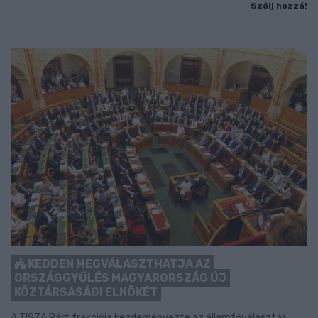
Szólj hozzá!
KEDDEN MEGVÁLASZTHATJA AZ
ORSZÁGGYŰLÉS MAGYARORSZÁG ÚJ
KÖZTÁRSASÁGI ELNÖKÉT
A TISZA Párt frakciója kezdeményezte az államfőválasztás