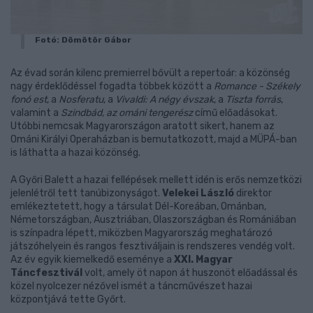
Fotó: Dömötör Gábor
Az évad során kilenc premierrel bővült a repertoár: a közönség
nagy érdeklődéssel fogadta többek között a
Romance - Székely
fonó est
, a
Nosferatu
, a
Vivaldi: A négy évszak
, a
Tiszta forrás
,
valamint a
Szindbád, az ománi tengerész
című előadásokat.
Utóbbi nemcsak Magyarországon aratott sikert, hanem az
Ománi Királyi Operaházban is bemutatkozott, majd a MÜPÁ-ban
is láthatta a hazai közönség.
A Győri Balett a hazai fellépések mellett idén is erős nemzetközi
jelenlétről tett tanúbizonyságot.
Velekei László
direktor
emlékeztetett, hogy a társulat Dél-Koreában, Ománban,
Németországban, Ausztriában, Olaszországban és Romániában
is színpadra lépett, miközben Magyarország meghatározó
játszóhelyein és rangos fesztiváljain is rendszeres vendég volt.
Az év egyik kiemelkedő eseménye a
XXI. Magyar
Táncfesztivál
volt, amely öt napon át huszonöt előadással és
közel nyolcezer nézővel ismét a táncművészet hazai
központjává tette Győrt.