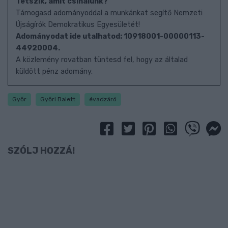
Tetszik, amit csinálunk?
Támogasd adományoddal a munkánkat segítő Nemzeti
Újságírók Demokratikus Egyesületét!
Adományodat ide utalhatod: 10918001-00000113-
44920004.
A közlemény rovatban tüntesd fel, hogy az általad
küldött pénz adomány.
Győr
Győri Balett
évadzáró
SZÓLJ HOZZÁ!