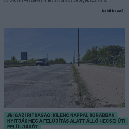
különösen veszélyes lehet a krónikus betegek számára.
Szólj hozzá!
IGAZI RITKASÁG: KILENC NAPPAL KORÁBBAN
NYITJÁK MEG A FELÚJÍTÁS ALATT ÁLLÓ HECSEI ÚTI
FELÜLJÁRÓT