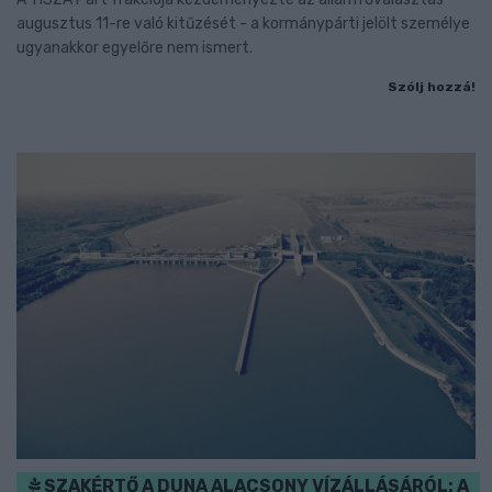
augusztus 11-re való kitűzését - a kormánypárti jelölt személye
ugyanakkor egyelőre nem ismert.
Szólj hozzá!
SZAKÉRTŐ A DUNA ALACSONY VÍZÁLLÁSÁRÓL: A