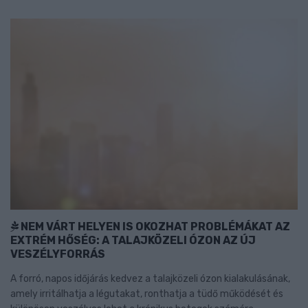
NEM VÁRT HELYEN IS OKOZHAT PROBLÉMÁKAT AZ
EXTRÉM HŐSÉG: A TALAJKÖZELI ÓZON AZ ÚJ
VESZÉLYFORRÁS
A forró, napos időjárás kedvez a talajközeli ózon kialakulásának,
amely irritálhatja a légutakat, ronthatja a tüdő működését és