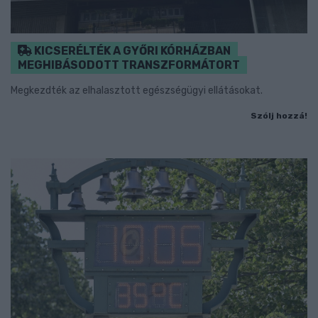
KICSERÉLTÉK A GYŐRI KÓRHÁZBAN
MEGHIBÁSODOTT TRANSZFORMÁTORT
Megkezdték az elhalasztott egészségügyi ellátásokat.
Szólj hozzá!