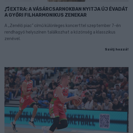
EXTRA: A VÁSÁRCSARNOKBAN NYITJA ÚJ ÉVADÁT
A GYŐRI FILHARMONIKUS ZENEKAR
A „Zenélő piac” című különleges koncerttel szeptember 7-én
rendhagyó helyszínen találkozhat a közönség a klasszikus
zenével.
Szólj hozzá!