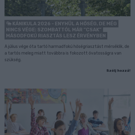
KÁNIKULA 2026 - ENYHÜL A HŐSÉG, DE MÉG
NINCS VÉGE: SZOMBATTÓL MÁR “CSAK”
MÁSODFOKÚ RIASZTÁS LESZ ÉRVÉNYBEN
A július vége óta tartó harmadfokú hőségriasztást mérséklik, de
a tartós meleg miatt továbbra is fokozott óvatosságra van
szükség.
Szólj hozzá!