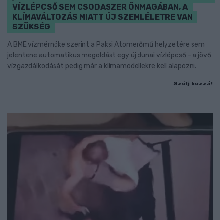
VÍZLÉPCSŐ SEM CSODASZER ÖNMAGÁBAN, A
KLÍMAVÁLTOZÁS MIATT ÚJ SZEMLÉLETRE VAN
SZÜKSÉG
A BME vízmérnöke szerint a Paksi Atomerőmű helyzetére sem
jelentene automatikus megoldást egy új dunai vízlépcső - a jövő
vízgazdálkodását pedig már a klímamodellekre kell alapozni.
Szólj hozzá!