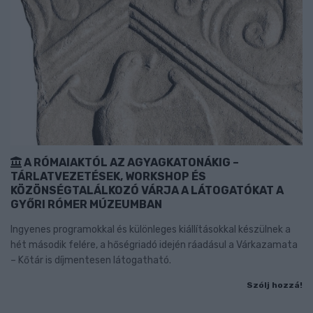
A RÓMAIAKTÓL AZ AGYAGKATONÁKIG –
TÁRLATVEZETÉSEK, WORKSHOP ÉS
KÖZÖNSÉGTALÁLKOZÓ VÁRJA A LÁTOGATÓKAT A
GYŐRI RÓMER MÚZEUMBAN
Ingyenes programokkal és különleges kiállításokkal készülnek a
hét második felére, a hőségriadó idején ráadásul a Várkazamata
– Kőtár is díjmentesen látogatható.
Szólj hozzá!