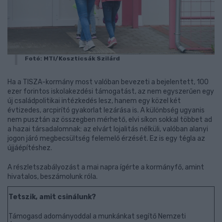
Fotó: MTI/Koszticsák Szilárd
Ha a TISZA-kormány most valóban bevezeti a bejelentett, 100
ezer forintos iskolakezdési támogatást, az nem egyszerűen egy
új családpolitikai intézkedés lesz, hanem egy közel két
évtizedes, arcpirító gyakorlat lezárása is. A különbség ugyanis
nem pusztán az összegben mérhető, elvi síkon sokkal többet ad
a hazai társadalomnak: az elvárt lojalitás nélküli, valóban alanyi
jogon járó megbecsültség felemelő érzését. Ez is egy tégla az
újjáépítéshez.
A részletszabályozást a mai napra ígérte a kormányfő, amint
hivatalos, beszámolunk róla.
Tetszik, amit csinálunk?
Támogasd adományoddal a munkánkat segítő Nemzeti