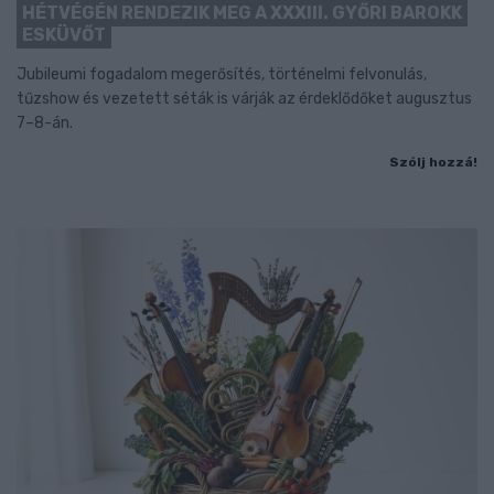
HÉTVÉGÉN RENDEZIK MEG A XXXIII. GYŐRI BAROKK
ESKÜVŐT
Jubileumi fogadalom megerősítés, történelmi felvonulás,
tűzshow és vezetett séták is várják az érdeklődőket augusztus
7–8-án.
Szólj hozzá!