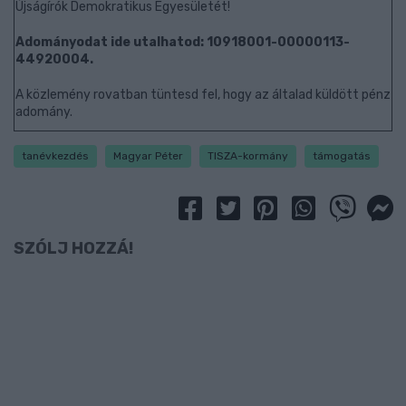
Újságírók Demokratikus Egyesületét!
Adományodat ide utalhatod: 10918001-00000113-
44920004.
A közlemény rovatban tüntesd fel, hogy az általad küldött pénz
adomány.
tanévkezdés
Magyar Péter
TISZA-kormány
támogatás
SZÓLJ HOZZÁ!