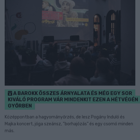
A BAROKK ÖSSZES ÁRNYALATA ÉS MÉG EGY SOR
KIVÁLÓ PROGRAM VÁR MINDENKIT EZEN A HÉTVÉGÉN
GYŐRBEN
Középpontban a hagyományőrzés, de lesz Pogány Induló és
Majka koncert, jóga szeánsz, “borhajózás” és egy csomó minden
más.