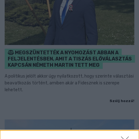
MEGSZÜNTETTÉK A NYOMOZÁST ABBAN A
FELJELENTÉSBEN, AMIT A TISZÁS ELŐVÁLASZTÁS
KAPCSÁN NÉMETH MARTIN TETT MEG
A politikus jelölt akkor úgy nyilatkozott, hogy szerinte választási
beavatkozás történt, amiben akár a Fidesznek is szerepe
lehetett.
Szólj hozzá!