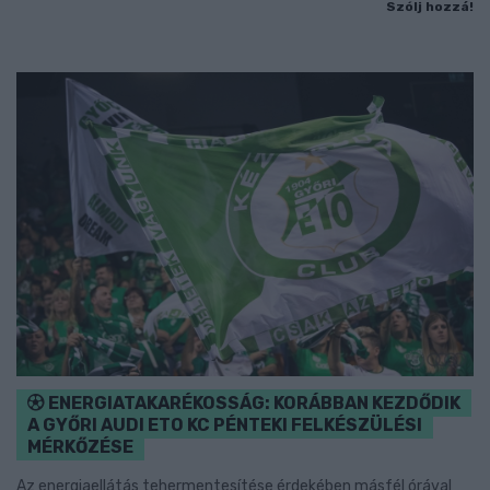
Szólj hozzá!
ENERGIATAKARÉKOSSÁG: KORÁBBAN KEZDŐDIK
A GYŐRI AUDI ETO KC PÉNTEKI FELKÉSZÜLÉSI
MÉRKŐZÉSE
Az energiaellátás tehermentesítése érdekében másfél órával