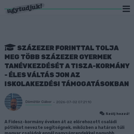
SZÁZEZER FORINTTAL TOLJA
MEG TÖBB SZÁZEZER GYERMEK
TANÉVKEZDÉSÉT A TISZA-KORMÁNY
- ÉLES VÁLTÁS JON AZ
ISKOLAKEZDÉSI TÁMOGATÁSOKBAN
Dömötör Gábor
2026-07-02 07:21:10
Szólj hozzá!
A Fidesz-kormány éveken át az előrehozott családi
pótlékot nevezte segítségnek, miközben a határon túli
magyar családok ennél nagyságrendekkel nagyobb