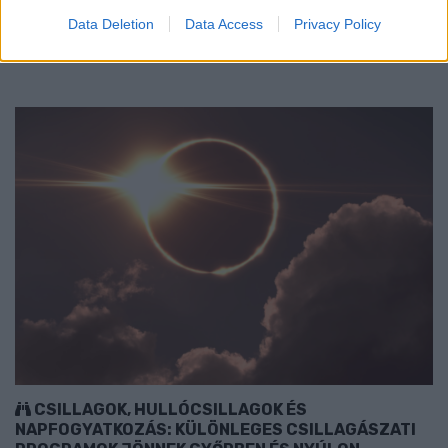
különösen veszélyes lehet a krónikus betegek számára.
Data Deletion
Data Access
Privacy Policy
Szólj hozzá!
CSILLAGOK, HULLÓCSILLAGOK ÉS
NAPFOGYATKOZÁS: KÜLÖNLEGES CSILLAGÁSZATI