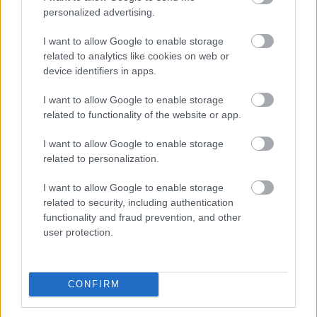
personalized advertising.
I want to allow Google to enable storage
related to analytics like cookies on web or
device identifiers in apps.
I want to allow Google to enable storage
related to functionality of the website or app.
I want to allow Google to enable storage
related to personalization.
I want to allow Google to enable storage
related to security, including authentication
functionality and fraud prevention, and other
user protection.
NEM VÁRT HELYEN IS OKOZHAT PROBLÉMÁKAT AZ
EXTRÉM HŐSÉG: A TALAJKÖZELI ÓZON AZ ÚJ
VESZÉLYFORRÁS
CONFIRM
A forró, napos időjárás kedvez a talajközeli ózon kialakulásának,
amely irritálhatja a légutakat, ronthatja a tüdő működését és