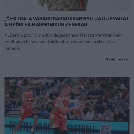
EXTRA: A VÁSÁRCSARNOKBAN NYITJA ÚJ ÉVADÁT
A GYŐRI FILHARMONIKUS ZENEKAR
A „Zenélő piac” című különleges koncerttel szeptember 7-én
rendhagyó helyszínen találkozhat a közönség a klasszikus
zenével.
Szólj hozzá!