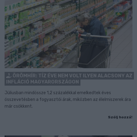
ÖRÖMHÍR: TÍZ ÉVE NEM VOLT ILYEN ALACSONY AZ
INFLÁCIÓ MAGYARORSZÁGON
Júliusban mindössze 1,2 százalékkal emelkedtek éves
összevetésben a fogyasztói árak, miközben az élelmiszerek ára
már csökkent.
Szólj hozzá!