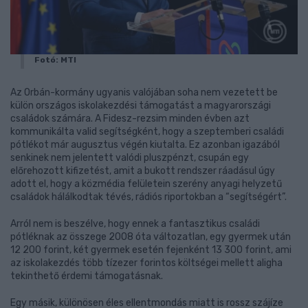
Fotó: MTI
Az Orbán-kormány ugyanis valójában soha nem vezetett be
külön országos iskolakezdési támogatást a magyarországi
családok számára. A Fidesz-rezsim minden évben azt
kommunikálta valid segítségként, hogy a szeptemberi családi
pótlékot már augusztus végén kiutalta. Ez azonban igazából
senkinek nem jelentett valódi pluszpénzt, csupán egy
előrehozott kifizetést, amit a bukott rendszer ráadásul úgy
adott el, hogy a közmédia felületein szerény anyagi helyzetű
családok hálálkodtak tévés, rádiós riportokban a “segítségért”.
Arról nem is beszélve, hogy ennek a fantasztikus családi
pótléknak az összege 2008 óta változatlan, egy gyermek után
12 200 forint, két gyermek esetén fejenként 13 300 forint, ami
az iskolakezdés több tízezer forintos költségei mellett aligha
tekinthető érdemi támogatásnak.
Egy másik, különösen éles ellentmondás miatt is rossz szájíze