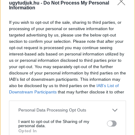
ugytudjuk.hu -
Do Not Process My Personal
Information
If you wish to opt-out of the sale, sharing to third parties, or
processing of your personal or sensitive information for
targeted advertising by us, please use the below opt-out
section to confirm your selection. Please note that after your
opt-out request is processed you may continue seeing
interest-based ads based on personal information utilized by
us or personal information disclosed to third parties prior to
your opt-out. You may separately opt-out of the further
GYŐR TOVÁBBRA IS TAKARÉKOSKODIK: NEM
disclosure of your personal information by third parties on the
KAPCSOLJÁK VISSZA A DÍSZKIVILÁGÍTÁST, ÉS A
IAB’s list of downstream participants. This information may
LEGTÖBB SZÖKŐKÚT SEM INDUL ÚJRA
also be disclosed by us to third parties on the
IAB’s List of
Downstream Participants
that may further disclose it to other
Pintér Bence polgármester szerint az enyhülés csak átmeneti,
third parties.
ezért az újabb hőhullámra készülve fenntartják a víz- és
energiahasználat csökkentésére hozott városi intézkedéseket.
Please note that this website/app uses one or more Google
Personal Data Processing Opt Outs
services and may gather and store information including but
Szólj hozzá!
not limited to your visit or usage behaviour. You may click to
I want to opt-out of the Sharing of my
personal data.
grant or deny consent to Google and its third-party tags to
Opted In
use your data for below specified purposes in below Google