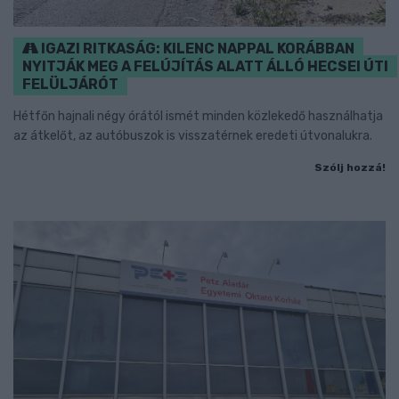
IGAZI RITKASÁG: KILENC NAPPAL KORÁBBAN
NYITJÁK MEG A FELÚJÍTÁS ALATT ÁLLÓ HECSEI ÚTI
FELÜLJÁRÓT
Hétfőn hajnali négy órától ismét minden közlekedő használhatja
az átkelőt, az autóbuszok is visszatérnek eredeti útvonalukra.
Szólj hozzá!