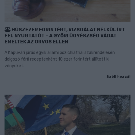
HÚSZEZER FORINTÉRT, VIZSGÁLAT NÉLKÜL ÍRT
FEL NYUGTATÓT – A GYŐRI ÜGYÉSZSÉG VÁDAT
EMELTEK AZ ORVOS ELLEN
A Kapuvári járás egyik állami pszichiátriai szakrendelésén
dolgozó férfi receptenként 10 ezer forintért állított ki
vényeket.
Szólj hozzá!