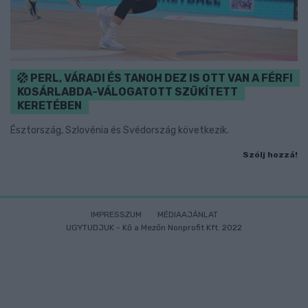
PERL, VÁRADI ÉS TANOH DEZ IS OTT VAN A FÉRFI
KOSÁRLABDA-VÁLOGATOTT SZŰKÍTETT
KERETÉBEN
Észtország, Szlovénia és Svédország következik.
Szólj hozzá!
IMPRESSZUM
MÉDIAAJÁNLAT
UGYTUDJUK - Kő a Mezőn Nonprofit Kft. 2022