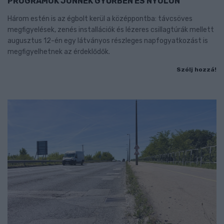
PROGRAMOK JÖNNEK GYŐRBEN ÉS NYÚLON
Három estén is az égbolt kerül a középpontba: távcsöves
megfigyelések, zenés installációk és lézeres csillagtúrák mellett
augusztus 12-én egy látványos részleges napfogyatkozást is
megfigyelhetnek az érdeklődők.
Szólj hozzá!