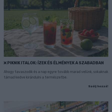
PIKNIK ITALOK: ÍZEK ÉS ÉLMÉNYEK A SZABADBAN
Ahogy tavaszodik és a nap egyre tovább marad velünk, sokaknak
támad kedve kirándulni a természetbe.
Szólj hozzá!