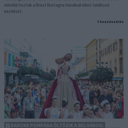
előrébb hozták a Brest Bretagne Handball elleni találkozó
kezdését.
1 hozzászólás
BAROKK POMPÁBA ÖLTÖZIK A BELVÁROS: