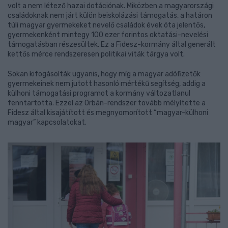
volt a nem létező hazai dotációnak. Miközben a magyarországi
családoknak nem járt külön beiskolázási támogatás, a határon
túli magyar gyermekeket nevelő családok évek óta jelentős,
gyermekenként mintegy 100 ezer forintos oktatási-nevelési
támogatásban részesültek. Ez a Fidesz-kormány által generált
kettős mérce rendszeresen politikai viták tárgya volt.
Sokan kifogásolták ugyanis, hogy míg a magyar adófizetők
gyermekeinek nem jutott hasonló mértékű segítség, addig a
külhoni támogatási programot a kormány változatlanul
fenntartotta. Ezzel az Orbán-rendszer tovább mélyítette a
Fidesz által kisajátított és megnyomorított “magyar-külhoni
magyar” kapcsolatokat.