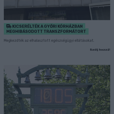
KICSERÉLTÉK A GYŐRI KÓRHÁZBAN
MEGHIBÁSODOTT TRANSZFORMÁTORT
Megkezdték az elhalasztott egészségügyi ellátásokat.
Szólj hozzá!