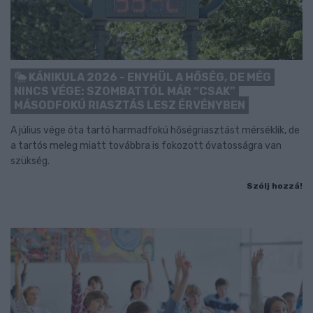
KÁNIKULA 2026 - ENYHÜL A HŐSÉG, DE MÉG
NINCS VÉGE: SZOMBATTÓL MÁR “CSAK”
MÁSODFOKÚ RIASZTÁS LESZ ÉRVÉNYBEN
A július vége óta tartó harmadfokú hőségriasztást mérséklik, de
a tartós meleg miatt továbbra is fokozott óvatosságra van
szükség.
Szólj hozzá!