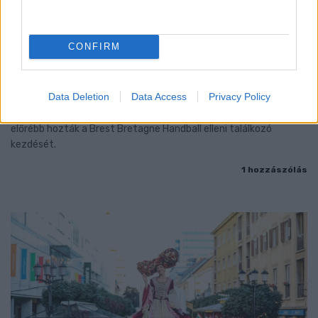
CONFIRM
ENERGIATAKARÉKOSSÁG: KORÁBBAN KEZDŐDIK
A GYŐRI AUDI ETO KC PÉNTEKI FELKÉSZÜLÉSI
MÉRKŐZÉSE
Data Deletion
Data Access
Privacy Policy
Az energiaellátás tehermentesítése érdekében másfél órával
előrébb hozták a Brest Bretagne Handball elleni találkozó
kezdését.
1 hozzászólás