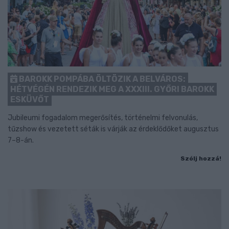
BAROKK POMPÁBA ÖLTÖZIK A BELVÁROS:
HÉTVÉGÉN RENDEZIK MEG A XXXIII. GYŐRI BAROKK
ESKÜVŐT
Jubileumi fogadalom megerősítés, történelmi felvonulás,
tűzshow és vezetett séták is várják az érdeklődőket augusztus
7–8-án.
Szólj hozzá!