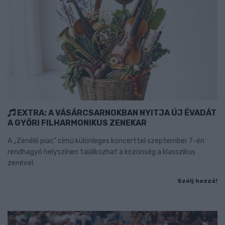
EXTRA: A VÁSÁRCSARNOKBAN NYITJA ÚJ ÉVADÁT
A GYŐRI FILHARMONIKUS ZENEKAR
A „Zenélő piac” című különleges koncerttel szeptember 7-én
rendhagyó helyszínen találkozhat a közönség a klasszikus
zenével.
Szólj hozzá!