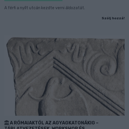
A férfi a nyílt utcán kezdte verni áldozatát.
Szólj hozzá!
A RÓMAIAKTÓL AZ AGYAGKATONÁKIG –
TÁRLATVEZETÉSEK, WORKSHOP ÉS