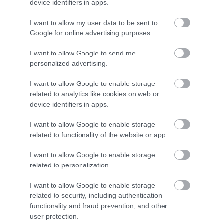
device identifiers in apps.
A BAROKK ÖSSZES ÁRNYALATA ÉS MÉG EGY SOR
KIVÁLÓ PROGRAM VÁR MINDENKIT EZEN A HÉTVÉGÉN
I want to allow my user data to be sent to
GYŐRBEN
Google for online advertising purposes.
Középpontban a hagyományőrzés, de lesz Pogány Induló és
I want to allow Google to send me
Majka koncert, jóga szeánsz, “borhajózás” és egy csomó minden
personalized advertising.
más.
Szólj hozzá!
I want to allow Google to enable storage
related to analytics like cookies on web or
device identifiers in apps.
I want to allow Google to enable storage
related to functionality of the website or app.
I want to allow Google to enable storage
related to personalization.
I want to allow Google to enable storage
related to security, including authentication
functionality and fraud prevention, and other
user protection.