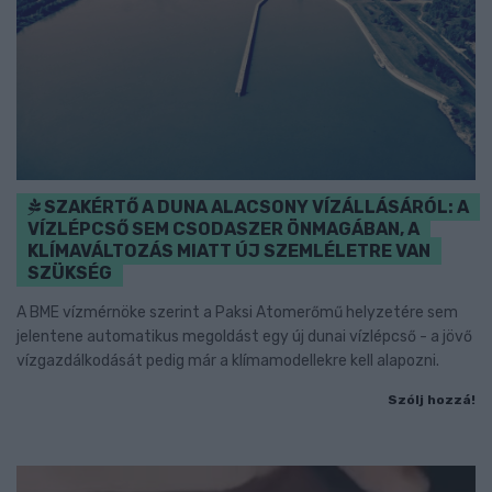
SZAKÉRTŐ A DUNA ALACSONY VÍZÁLLÁSÁRÓL: A
VÍZLÉPCSŐ SEM CSODASZER ÖNMAGÁBAN, A
KLÍMAVÁLTOZÁS MIATT ÚJ SZEMLÉLETRE VAN
SZÜKSÉG
A BME vízmérnöke szerint a Paksi Atomerőmű helyzetére sem
jelentene automatikus megoldást egy új dunai vízlépcső - a jövő
vízgazdálkodását pedig már a klímamodellekre kell alapozni.
Szólj hozzá!