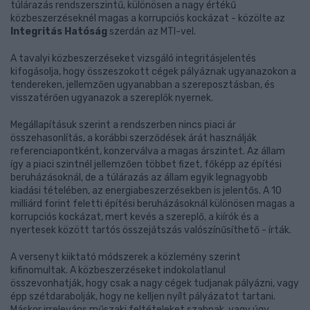
túlárazás rendszerszintű, különösen a nagy értékű
közbeszerzéseknél magas a korrupciós kockázat - közölte az
Integritás Hatóság
szerdán az MTI-vel.
A tavalyi közbeszerzéseket vizsgáló integritásjelentés
kifogásolja, hogy összeszokott cégek pályáznak ugyanazokon a
tendereken, jellemzően ugyanabban a szereposztásban, és
visszatérően ugyanazok a szereplők nyernek.
Megállapításuk szerint a rendszerben nincs piaci ár
összehasonlítás, a korábbi szerződések árát használják
referenciapontként, konzerválva a magas árszintet. Az állam
így a piaci szintnél jellemzően többet fizet, főképp az építési
beruházásoknál, de a túlárazás az állam egyik legnagyobb
kiadási tételében, az energiabeszerzésekben is jelentős. A 10
milliárd forint feletti építési beruházásoknál különösen magas a
korrupciós kockázat, mert kevés a szereplő, a kiírók és a
nyertesek között tartós összejátszás valószínűsíthető - írták.
A versenyt kiiktató módszerek a közlemény szerint
kifinomultak. A közbeszerzéseket indokolatlanul
összevonhatják, hogy csak a nagy cégek tudjanak pályázni, vagy
épp szétdarabolják, hogy ne kelljen nyílt pályázatot tartani.
Máskor irreleváns műszaki feltételeket szabnak, vagy úgy