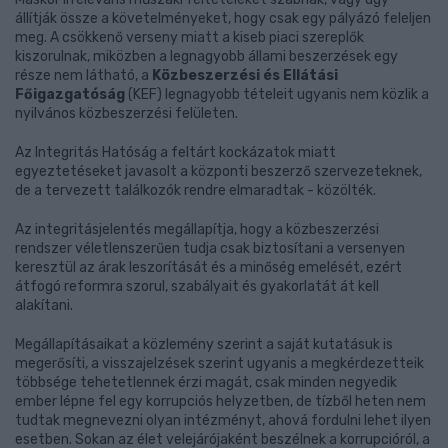
állítják össze a követelményeket, hogy csak egy pályázó feleljen
meg. A csökkenő verseny miatt a kiseb piaci szereplők
kiszorulnak, miközben a legnagyobb állami beszerzések egy
része nem látható, a
Közbeszerzési és Ellátási
Főigazgatóság
(KEF) legnagyobb tételeit ugyanis nem közlik a
nyilvános közbeszerzési felületen.
Az Integritás Hatóság a feltárt kockázatok miatt
egyeztetéseket javasolt a központi beszerző szervezeteknek,
de a tervezett találkozók rendre elmaradtak - közölték.
Az integritásjelentés megállapítja, hogy a közbeszerzési
rendszer véletlenszerűen tudja csak biztosítani a versenyen
keresztül az árak leszorítását és a minőség emelését, ezért
átfogó reformra szorul, szabályait és gyakorlatát át kell
alakítani.
Megállapításaikat a közlemény szerint a saját kutatásuk is
megerősíti, a visszajelzések szerint ugyanis a megkérdezetteik
többsége tehetetlennek érzi magát, csak minden negyedik
ember lépne fel egy korrupciós helyzetben, de tízből heten nem
tudtak megnevezni olyan intézményt, ahová fordulni lehet ilyen
esetben. Sokan az élet velejárójaként beszélnek a korrupcióról, a