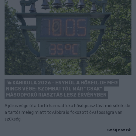
KÁNIKULA 2026 - ENYHÜL A HŐSÉG, DE MÉG
NINCS VÉGE: SZOMBATTÓL MÁR “CSAK”
MÁSODFOKÚ RIASZTÁS LESZ ÉRVÉNYBEN
A július vége óta tartó harmadfokú hőségriasztást mérséklik, de
a tartós meleg miatt továbbra is fokozott óvatosságra van
szükség.
Szólj hozzá!