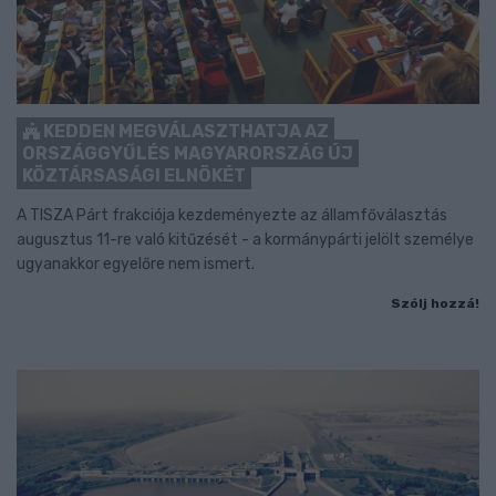
KEDDEN MEGVÁLASZTHATJA AZ
ORSZÁGGYŰLÉS MAGYARORSZÁG ÚJ
KÖZTÁRSASÁGI ELNÖKÉT
A TISZA Párt frakciója kezdeményezte az államfőválasztás
augusztus 11-re való kitűzését - a kormánypárti jelölt személye
ugyanakkor egyelőre nem ismert.
Szólj hozzá!