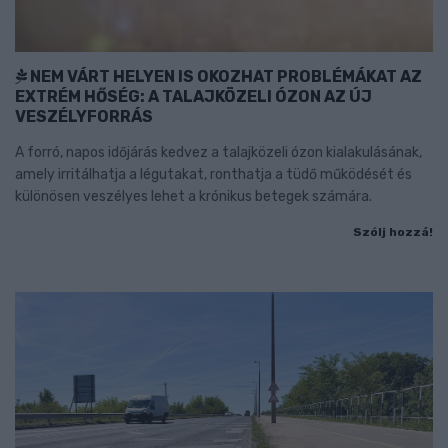
NEM VÁRT HELYEN IS OKOZHAT PROBLÉMÁKAT AZ
EXTRÉM HŐSÉG: A TALAJKÖZELI ÓZON AZ ÚJ
VESZÉLYFORRÁS
A forró, napos időjárás kedvez a talajközeli ózon kialakulásának,
amely irritálhatja a légutakat, ronthatja a tüdő működését és
különösen veszélyes lehet a krónikus betegek számára.
Szólj hozzá!