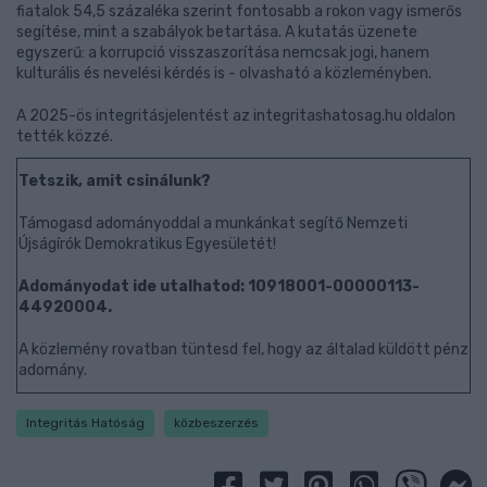
fiatalok 54,5 százaléka szerint fontosabb a rokon vagy ismerős
segítése, mint a szabályok betartása. A kutatás üzenete
egyszerű: a korrupció visszaszorítása nemcsak jogi, hanem
kulturális és nevelési kérdés is - olvasható a közleményben.
A 2025-ös integritásjelentést az integritashatosag.hu oldalon
tették közzé.
Tetszik, amit csinálunk?
Támogasd adományoddal a munkánkat segítő Nemzeti
Újságírók Demokratikus Egyesületét!
Adományodat ide utalhatod: 10918001-00000113-
44920004.
A közlemény rovatban tüntesd fel, hogy az általad küldött pénz
adomány.
Integritás Hatóság
közbeszerzés