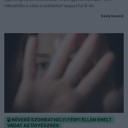
rollerjelölés is várja a családokat augusztus 8-án.
Szólj hozzá!
NŐVERŐ SZOMBATHELYI FÉRFI ELLEN EMELT
VÁDAT AZ ÜGYÉSZSÉG