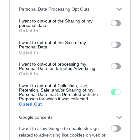
Júliusban mindössze 1,2 százalékkal emelkedtek éves
Please note that this website/app uses one or more Google
Personal Data Processing Opt Outs
összevetésben a fogyasztói árak, miközben az élelmiszerek ára
services and may gather and store information including but
már csökkent.
not limited to your visit or usage behaviour. You may click to
I want to opt-out of the Sharing of my
personal data.
grant or deny consent to Google and its third-party tags to
Opted In
Szólj hozzá!
use your data for below specified purposes in below Google
consent section.
I want to opt-out of the Sale of my
Personal Data.
Opted In
I want to opt-out of processing my
Personal Data for Targeted Advertising.
Opted In
I want to opt-out of Collection, Use,
Retention, Sale, and/or Sharing of my
Personal Data that Is Unrelated with the
Purposes for which it was collected.
Opted Out
Google consents
I want to allow Google to enable storage
related to advertising like cookies on web or