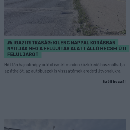
IGAZI RITKASÁG: KILENC NAPPAL KORÁBBAN
NYITJÁK MEG A FELÚJÍTÁS ALATT ÁLLÓ HECSEI ÚTI
FELÜLJÁRÓT
Hétfőn hajnali négy órától ismét minden közlekedő használhatja
az átkelőt, az autóbuszok is visszatérnek eredeti útvonalukra.
Szólj hozzá!