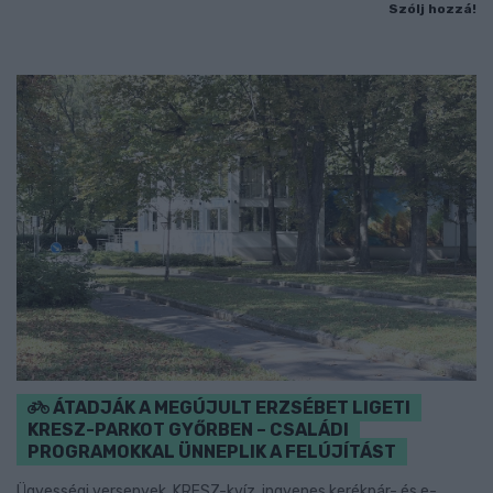
Szólj hozzá!
ÁTADJÁK A MEGÚJULT ERZSÉBET LIGETI
KRESZ-PARKOT GYŐRBEN – CSALÁDI
PROGRAMOKKAL ÜNNEPLIK A FELÚJÍTÁST
Ügyességi versenyek, KRESZ-kvíz, ingyenes kerékpár- és e-