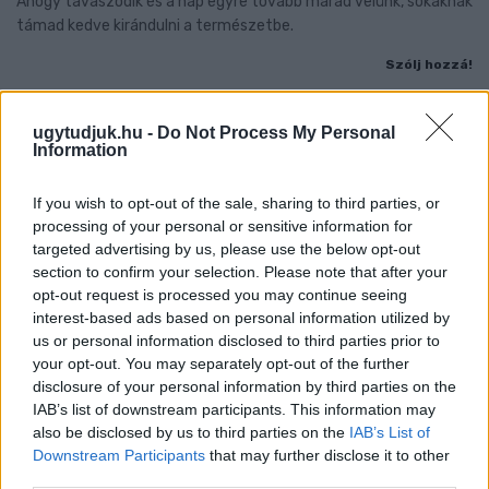
Ahogy tavaszodik és a nap egyre tovább marad velünk, sokaknak
támad kedve kirándulni a természetbe.
Szólj hozzá!
ugytudjuk.hu -
Do Not Process My Personal
Information
If you wish to opt-out of the sale, sharing to third parties, or
processing of your personal or sensitive information for
targeted advertising by us, please use the below opt-out
section to confirm your selection. Please note that after your
opt-out request is processed you may continue seeing
interest-based ads based on personal information utilized by
us or personal information disclosed to third parties prior to
your opt-out. You may separately opt-out of the further
disclosure of your personal information by third parties on the
IAB’s list of downstream participants. This information may
also be disclosed by us to third parties on the
IAB’s List of
ÖRÖMHÍR: TÍZ ÉVE NEM VOLT ILYEN ALACSONY AZ
Downstream Participants
that may further disclose it to other
INFLÁCIÓ MAGYARORSZÁGON
third parties.