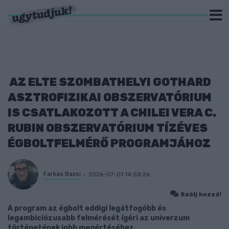
AZ ELTE SZOMBATHELYI GOTHARD
ASZTROFIZIKAI OBSZERVATÓRIUM
IS CSATLAKOZOTT A CHILEI VERA C.
RUBIN OBSZERVATÓRIUM TÍZÉVES
ÉGBOLTFELMÉRŐ PROGRAMJÁHOZ
Farkas Bazsi
2026-07-01 14:58:26
Szólj hozzá!
A program az égbolt eddigi legátfogóbb és
legambiciózusabb felmérését ígéri az univerzum
történetének jobb megértéséhez.