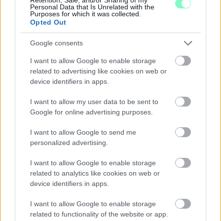
Personal Data that Is Unrelated with the
Purposes for which it was collected.
Opted Out
Google consents
I want to allow Google to enable storage
related to advertising like cookies on web or
device identifiers in apps.
I want to allow my user data to be sent to
Google for online advertising purposes.
I want to allow Google to send me
MAGYAR PÉTER: 868 MILLIÁRD FORINTOS
personalized advertising.
BERUHÁZÁSI CSOMAGGAL ERŐSÍTIK
MAGYARORSZÁG ENERGIAELLÁTÁSÁT, MIKÖZBEN
I want to allow Google to enable storage
TOVÁBBRA IS KRITIKUS NAPOK ELÉ NÉZ AZ ORSZÁG
related to analytics like cookies on web or
device identifiers in apps.
Átfogó energetikai fejlesztési programot fogadott el a
kormány.
I want to allow Google to enable storage
Szólj hozzá!
related to functionality of the website or app.