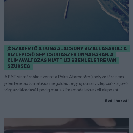
SZAKÉRTŐ A DUNA ALACSONY VÍZÁLLÁSÁRÓL: A
VÍZLÉPCSŐ SEM CSODASZER ÖNMAGÁBAN, A
KLÍMAVÁLTOZÁS MIATT ÚJ SZEMLÉLETRE VAN
SZÜKSÉG
A BME vízmérnöke szerint a Paksi Atomerőmű helyzetére sem
jelentene automatikus megoldást egy új dunai vízlépcső - a jövő
vízgazdálkodását pedig már a klímamodellekre kell alapozni.
Szólj hozzá!