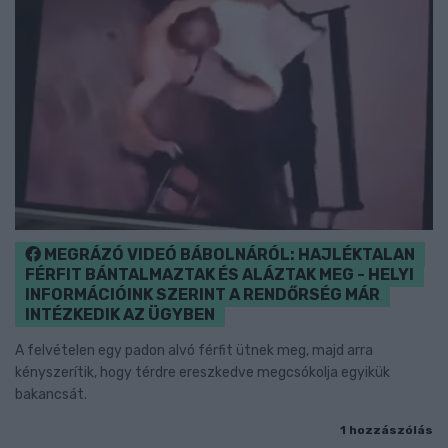
MEGRÁZÓ VIDEÓ BÁBOLNÁRÓL: HAJLÉKTALAN
FÉRFIT BÁNTALMAZTAK ÉS ALÁZTAK MEG - HELYI
INFORMÁCIÓINK SZERINT A RENDŐRSÉG MÁR
INTÉZKEDIK AZ ÜGYBEN
A felvételen egy padon alvó férfit ütnek meg, majd arra
kényszerítik, hogy térdre ereszkedve megcsókolja egyikük
bakancsát.
1 hozzászólás