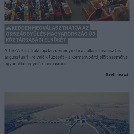
KEDDEN MEGVÁLASZTHATJA AZ
ORSZÁGGYŰLÉS MAGYARORSZÁG ÚJ
KÖZTÁRSASÁGI ELNÖKÉT
A TISZA Párt frakciója kezdeményezte az államfőválasztás
augusztus 11-re való kitűzését - a kormánypárti jelölt személye
ugyanakkor egyelőre nem ismert.
Szólj hozzá!