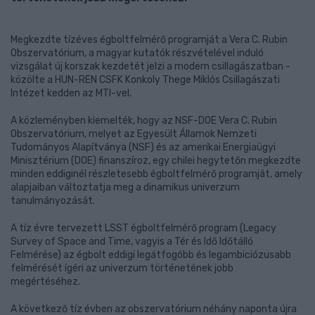
Megkezdte tízéves égboltfelmérő programját a Vera C. Rubin
Obszervatórium, a magyar kutatók részvételével induló
vizsgálat új korszak kezdetét jelzi a modern csillagászatban -
közölte a HUN-REN CSFK Konkoly Thege Miklós Csillagászati
Intézet kedden az MTI-vel.
A közleményben kiemelték, hogy az NSF-DOE Vera C. Rubin
Obszervatórium, melyet az Egyesült Államok Nemzeti
Tudományos Alapítványa (NSF) és az amerikai Energiaügyi
Minisztérium (DOE) finanszíroz, egy chilei hegytetőn megkezdte
minden eddiginél részletesebb égboltfelmérő programját, amely
alapjaiban változtatja meg a dinamikus univerzum
tanulmányozását.
A tíz évre tervezett LSST égboltfelmérő program (Legacy
Survey of Space and Time, vagyis a Tér és Idő Időtálló
Felmérése) az égbolt eddigi legátfogóbb és legambiciózusabb
felmérését ígéri az univerzum történetének jobb
megértéséhez.
A következő tíz évben az obszervatórium néhány naponta újra