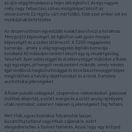
és újra végigfényképezi a teljes déli égboltot, és egy nagyon
mély, nagy felbontású színes mozgóképet készít az
univerzumról. Ez régóta várt mérföldkő, több ezer ember sok évi
munkájának betetőzése.
Az obszervatórium egyedülálló kialakítása ötvözi a hatalmas
fénygyűjtő képességet, az égbolton való gyors mozgás
képességét és a széles látómezőt. A 3200 megapixeles
kamerája - amely a világ legnagyobb digitális kamerája -
körülbelül 40 másodpercenként készít egy új, részletgazdag
felvételt. Ilyen sebességgel és érzékenységgel működve a Rubin
egy egységes, jól hangolt rendszerként működik, amely minden
éjjel rendkívüli megbízhatósággal és következetességgel képes
megörökíteni a halvány objektumokat és a rövid, tranziens
asztrofizikai jelenségeket.
A Rubin pulzáló csillagokat, szupernóva-robbanásokat, galaxisok
múltbeli állapotát, a sötét energia és a sötét anyag rejtélyeire
utaló nyomokat, valamint teljesen új jelenségeket fog feltárni.
Mint írták, egyes kozmikus folyamatok lassan,
kiszámíthatatlanul vagy ritkán zajlanak le, ezért
elengedhetetlen a tízéves felmérés. Azzal, hogy egy évtized