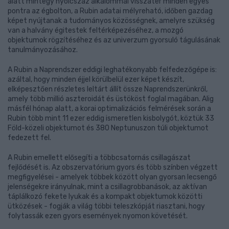
alatt mintegy nyolcszáz alkalommal visszatér minden egyes
pontra az égbolton, a Rubin adatai mélyreható, időben gazdag
képet nyújtanak a tudományos közösségnek, amelyre szükség
van a halvány égitestek feltérképezéséhez, a mozgó
objektumok rögzítéséhez és az univerzum gyorsuló tágulásának
tanulmányozásához.
A Rubin a Naprendszer eddigi leghatékonyabb felfedezőgépe is:
azáltal, hogy minden éjjel körülbelül ezer képet készít,
elképesztően részletes leltárt állít össze Naprendszerünkről,
amely több millió aszteroidát és üstököst foglal magában. Alig
másfél hónap alatt, a korai optimalizációs felmérések során a
Rubin több mint 11 ezer eddig ismeretlen kisbolygót, köztük 33
Föld-közeli objektumot és 380 Neptunuszon túli objektumot
fedezett fel.
A Rubin emellett elősegíti a többcsatornás csillagászat
fejlődését is. Az obszervatórium gyors és több színben végzett
megfigyelései - amelyek többek között olyan gyorsan lecsengő
jelenségekre irányulnak, mint a csillagrobbanások, az aktívan
táplálkozó fekete lyukak és a kompakt objektumok közötti
ütközések - fogják a világ többi teleszkópját riasztani, hogy
folytassák ezen gyors események nyomon követését.