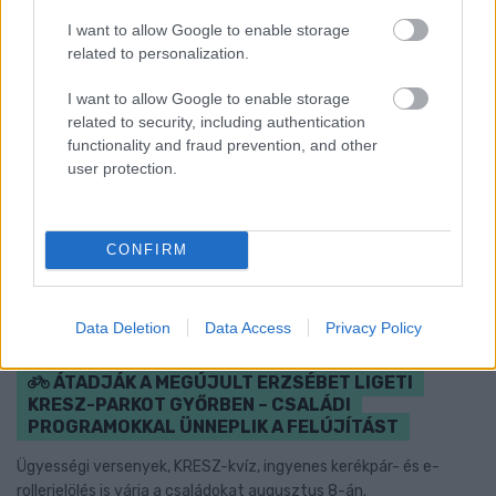
I want to allow Google to enable storage
related to personalization.
I want to allow Google to enable storage
related to security, including authentication
functionality and fraud prevention, and other
user protection.
CONFIRM
Data Deletion
Data Access
Privacy Policy
ÁTADJÁK A MEGÚJULT ERZSÉBET LIGETI
KRESZ-PARKOT GYŐRBEN – CSALÁDI
PROGRAMOKKAL ÜNNEPLIK A FELÚJÍTÁST
Ügyességi versenyek, KRESZ-kvíz, ingyenes kerékpár- és e-
rollerjelölés is várja a családokat augusztus 8-án.