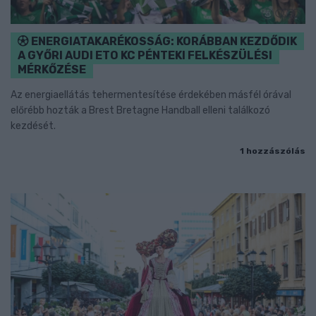
ENERGIATAKARÉKOSSÁG: KORÁBBAN KEZDŐDIK
A GYŐRI AUDI ETO KC PÉNTEKI FELKÉSZÜLÉSI
MÉRKŐZÉSE
Az energiaellátás tehermentesítése érdekében másfél órával
előrébb hozták a Brest Bretagne Handball elleni találkozó
kezdését.
1 hozzászólás