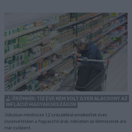
ÖRÖMHÍR: TÍZ ÉVE NEM VOLT ILYEN ALACSONY AZ
INFLÁCIÓ MAGYARORSZÁGON
Júliusban mindössze 1,2 százalékkal emelkedtek éves
összevetésben a fogyasztói árak, miközben az élelmiszerek ára
már csökkent.