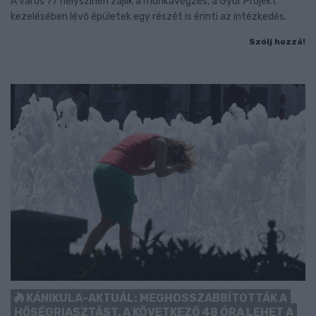
A város 77 helyszínén zajlik a munkavégzés, a Győr Projekt
kezelésében lévő épületek egy részét is érinti az intézkedés.
Szólj hozzá!
KÁNIKULA-AKTUÁL: MEGHOSSZABBÍTOTTÁK A
HŐSÉGRIASZTÁST, A KÖVETKEZŐ 48 ÓRA LEHET A