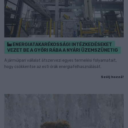
ENERGIATAKARÉKOSSÁGI INTÉZKEDÉSEKET
VEZET BE A GYŐRI RÁBA A NYÁRI ÜZEMSZÜNETIG
A járműipari vállalat átszervezi egyes termelési folyamatait,
hogy csökkentse az esti órák energiafelhasználását.
Szólj hozzá!