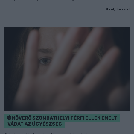
Szólj hozzá!
NŐVERŐ SZOMBATHELYI FÉRFI ELLEN EMELT
VÁDAT AZ ÜGYÉSZSÉG