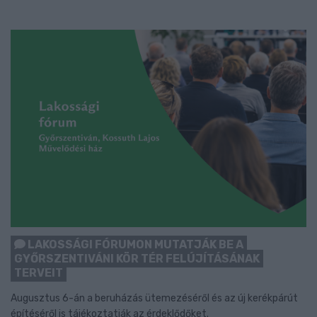
LAKOSSÁGI FÓRUMON MUTATJÁK BE A
GYŐRSZENTIVÁNI KÖR TÉR FELÚJÍTÁSÁNAK
TERVEIT
Augusztus 6-án a beruházás ütemezéséről és az új kerékpárút
építéséről is tájékoztatják az érdeklődőket.