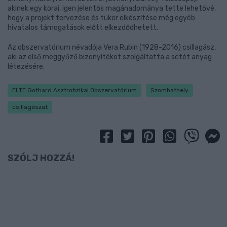
akinek egy korai, igen jelentős magánadománya tette lehetővé,
hogy a projekt tervezése és tükör elkészítése még egyéb
hivatalos támogatások előtt elkezdődhetett.
Az obszervatórium névadója Vera Rubin (1928-2016) csillagász,
aki az első meggyőző bizonyítékot szolgáltatta a sötét anyag
létezésére.
ELTE Gothard Asztrofizikai Obszervatórium
Szombathely
csillagászat
SZÓLJ HOZZÁ!