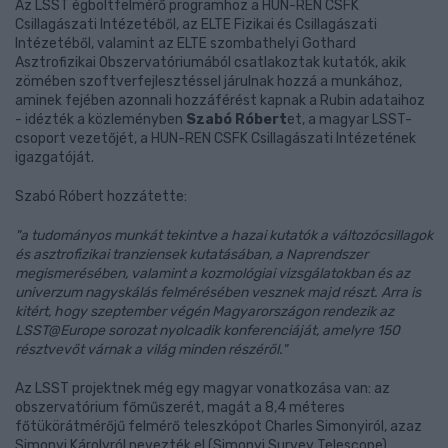
Az LSST égboltfelmérő programhoz a HUN-REN CSFK
Csillagászati Intézetéből, az ELTE Fizikai és Csillagászati
Intézetéből, valamint az ELTE szombathelyi Gothard
Asztrofizikai Obszervatóriumából csatlakoztak kutatók, akik
zömében szoftverfejlesztéssel járulnak hozzá a munkához,
aminek fejében azonnali hozzáférést kapnak a Rubin adataihoz
- idézték a közleményben
Szabó Róbert
et, a magyar LSST-
csoport vezetőjét, a HUN-REN CSFK Csillagászati Intézetének
igazgatóját.
Szabó Róbert hozzátette:
"a tudományos munkát tekintve a hazai kutatók a változócsillagok
és asztrofizikai tranziensek kutatásában, a Naprendszer
megismerésében, valamint a kozmológiai vizsgálatokban és az
univerzum nagyskálás felmérésében vesznek majd részt. Arra is
kitért, hogy szeptember végén Magyarországon rendezik az
LSST@Europe sorozat nyolcadik konferenciáját, amelyre 150
résztvevőt várnak a világ minden részéről."
Az LSST projektnek még egy magyar vonatkozása van: az
obszervatórium főműszerét, magát a 8,4 méteres
főtükörátmérőjű felmérő teleszkópot Charles Simonyiról, azaz
Simonyi Károlyról nevezték el (Simonyi Survey Telescope),