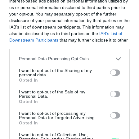
interest-based ads based on personal information utilized by
us or personal information disclosed to third parties prior to
your opt-out. You may separately opt-out of the further
disclosure of your personal information by third parties on the
IAB’s list of downstream participants. This information may
also be disclosed by us to third parties on the
IAB’s List of
Downstream Participants
that may further disclose it to other
third parties.
Please note that this website/app uses one or more Google
Personal Data Processing Opt Outs
services and may gather and store information including but
not limited to your visit or usage behaviour. You may click to
I want to opt-out of the Sharing of my
personal data.
grant or deny consent to Google and its third-party tags to
PERL, VÁRADI ÉS TANOH DEZ IS OTT VAN A FÉRFI
Opted In
use your data for below specified purposes in below Google
KOSÁRLABDA-VÁLOGATOTT SZŰKÍTETT
KERETÉBEN
consent section.
I want to opt-out of the Sale of my
Personal Data.
Észtország, Szlovénia és Svédország következik.
Opted In
Szólj hozzá!
I want to opt-out of processing my
Personal Data for Targeted Advertising.
Opted In
I want to opt-out of Collection, Use,
Retention, Sale, and/or Sharing of my