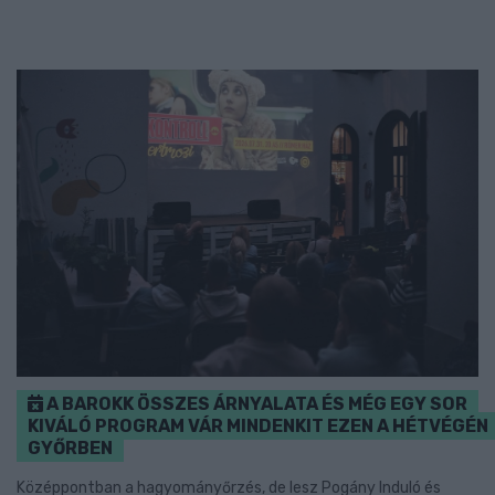
A BAROKK ÖSSZES ÁRNYALATA ÉS MÉG EGY SOR
KIVÁLÓ PROGRAM VÁR MINDENKIT EZEN A HÉTVÉGÉN
GYŐRBEN
Középpontban a hagyományőrzés, de lesz Pogány Induló és