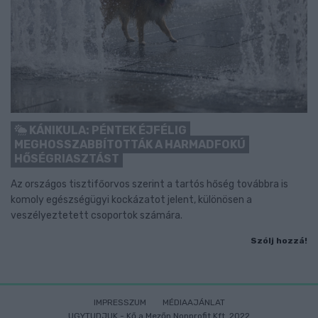
KÁNIKULA: PÉNTEK ÉJFÉLIG
MEGHOSSZABBÍTOTTÁK A HARMADFOKÚ
HŐSÉGRIASZTÁST
Az országos tisztifőorvos szerint a tartós hőség továbbra is
komoly egészségügyi kockázatot jelent, különösen a
veszélyeztetett csoportok számára.
Szólj hozzá!
IMPRESSZUM
MÉDIAAJÁNLAT
UGYTUDJUK - Kő a Mezőn Nonprofit Kft. 2022