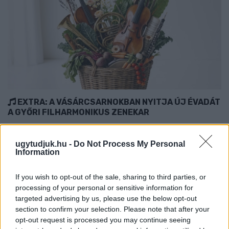
EXTRA: A VÁSÁRCSARNOKBAN NYITJA ÚJ ÉVADÁT
A GYŐRI FILHARMONIKUS ZENEKAR
A „Zenélő piac” című különleges koncerttel szeptember 7-én
rendhagyó helyszínen találkozhat a közönség a klasszikus
ugytudjuk.hu -
Do Not Process My Personal
Information
zenével.
Szólj hozzá!
If you wish to opt-out of the sale, sharing to third parties, or
processing of your personal or sensitive information for
targeted advertising by us, please use the below opt-out
section to confirm your selection. Please note that after your
opt-out request is processed you may continue seeing