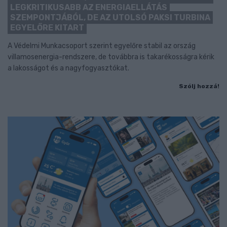
LEGKRITIKUSABB AZ ENERGIAELLÁTÁS
SZEMPONTJÁBÓL, DE AZ UTOLSÓ PAKSI TURBINA
EGYELŐRE KITART
A Védelmi Munkacsoport szerint egyelőre stabil az ország
villamosenergia-rendszere, de továbbra is takarékosságra kérik
a lakosságot és a nagyfogyasztókat.
Szólj hozzá!