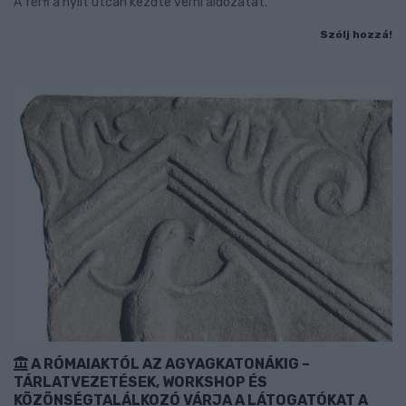
A férfi a nyílt utcán kezdte verni áldozatát.
Szólj hozzá!
A RÓMAIAKTÓL AZ AGYAGKATONÁKIG –
TÁRLATVEZETÉSEK, WORKSHOP ÉS
KÖZÖNSÉGTALÁLKOZÓ VÁRJA A LÁTOGATÓKAT A