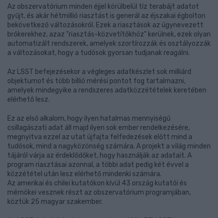
Az obszervatórium minden éjjel körülbelül tíz terabájt adatot
gyűjt, és akár hétmillió riasztást is generál az éjszakai égbolton
bekövetkező változásokról. Ezek a riasztások az úgynevezett
brókerekhez, azaz "riasztás-közvetítőkhöz" kerülnek, ezek olyan
automatizált rendszerek, amelyek szortírozzák és osztályozzák
a változásokat, hogy a tudósok gyorsan tudjanak reagálni.
Az LSST befejezésekor a végleges adatkészlet sok milliárd
objektumot és több billió mérési pontot fog tartalmazni,
amelyek mindegyike a rendszeres adatközzétételek keretében
elérhető lesz.
Ez az első alkalom, hogy ilyen hatalmas mennyiségű
csillagászati adat áll majd ilyen sok ember rendelkezésére,
megnyitva ezzel az utat újfajta felfedezések előtt mind a
tudósok, mind a nagyközönség számára. A projekt a világ minden
tájáról várja az érdeklődőket, hogy használják az adatait. A
program riasztásai azonnal, a többi adat pedig két évvel a
közzététel után lesz elérhető mindenki számára.
Az amerikai és chilei kutatókon kívül 43 ország kutatói és
mérnökei vesznek részt az obszervatórium programjában,
köztük 25 magyar szakember.