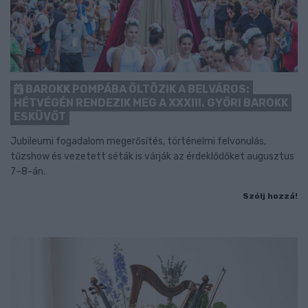
BAROKK POMPÁBA ÖLTÖZIK A BELVÁROS:
HÉTVÉGÉN RENDEZIK MEG A XXXIII. GYŐRI BAROKK
ESKÜVŐT
Jubileumi fogadalom megerősítés, történelmi felvonulás,
tűzshow és vezetett séták is várják az érdeklődőket augusztus
7–8-án.
Szólj hozzá!