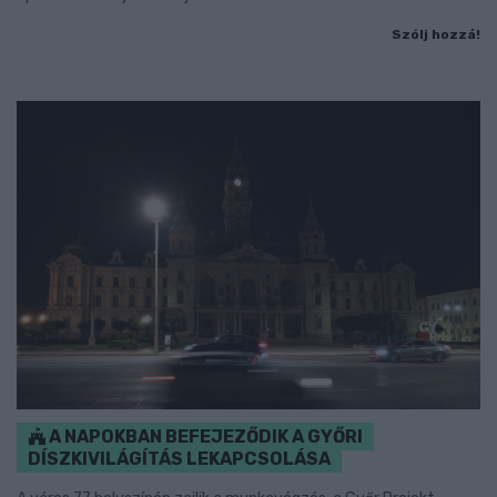
Szólj hozzá!
A NAPOKBAN BEFEJEZŐDIK A GYŐRI
DÍSZKIVILÁGÍTÁS LEKAPCSOLÁSA