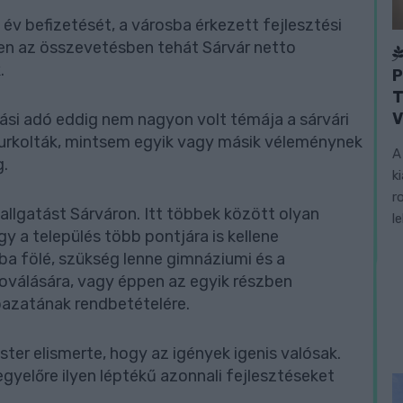
v befizetését, a városba érkezett fejlesztési
bben az összevetésben tehát Sárvár netto
.
P
T
V
tási adó eddig nem nagyon volt témája a sárvári
urkolták, mintsem egyik vagy másik véleménynek
A
g.
k
r
llgatást Sárváron. Itt többek között olyan
l
y a település több pontjára is kellene
ba fölé, szükség lenne gimnáziumi és a
oválására, vagy éppen az egyik részben
bazatának rendbetételére.
er elismerte, hogy az igények igenis valósak.
gyelőre ilyen léptékű azonnali fejlesztéseket