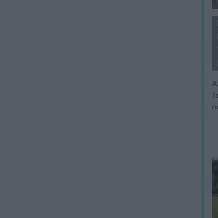
A
f
n