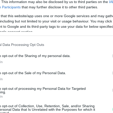
. This information may also be disclosed by us to third parties on the
IA
Participants
that may further disclose it to other third parties.
ítő Nemzeti Újságírók Demokratikus
 that this website/app uses one or more Google services and may gath
including but not limited to your visit or usage behaviour. You may click 
 to Google and its third-party tags to use your data for below specifi
ogle consent section.
01-00000113-44920004.
l Data Processing Opt Outs
z általad küldött pénz adomány.
o opt-out of the Sharing of my personal data.
nz
In
o opt-out of the Sale of my Personal Data.
In
to opt-out of processing my Personal Data for Targeted
ing.
In
o opt-out of Collection, Use, Retention, Sale, and/or Sharing
ersonal Data that Is Unrelated with the Purposes for which it
M
lected.