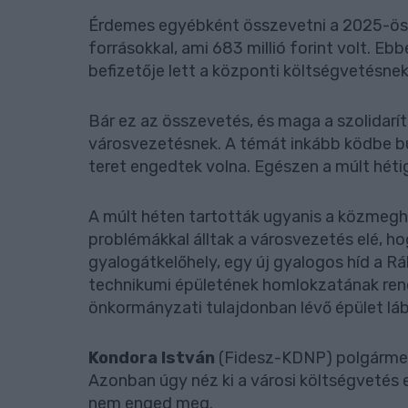
Érdemes egyébként összevetni a 2025-ös é
forrásokkal, ami 683 millió forint volt. E
befizetője lett a központi költségvetésnek
Bár ez az összevetés, és maga a szolidarí
városvezetésnek. A témát inkább ködbe b
teret engedtek volna. Egészen a múlt héti
A múlt héten tartották ugyanis a közmegha
problémákkal álltak a városvezetés elé, hog
gyalogátkelőhely, egy új gyalogos híd a Rá
technikumi épületének homlokzatának ren
önkormányzati tulajdonban lévő épület lá
Kondora István
(Fidesz-KDNP) polgármest
Azonban úgy néz ki a városi költségvetés e
nem enged meg.