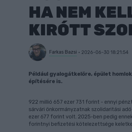
HA NEM KEL
KIRÓTT SZO
Farkas Bazsi
2026-06-30 18:21:54
Például gyalogátkelőre, épület homlok
építésére is.
922 millió 657 ezer 731 forint - ennyi pénz
sárvári önkormányzatnak szolidaritási adó
ezer 677 forint volt. 2025-ben pedig enn
forintnyi befizetési kötelezettsége keletk