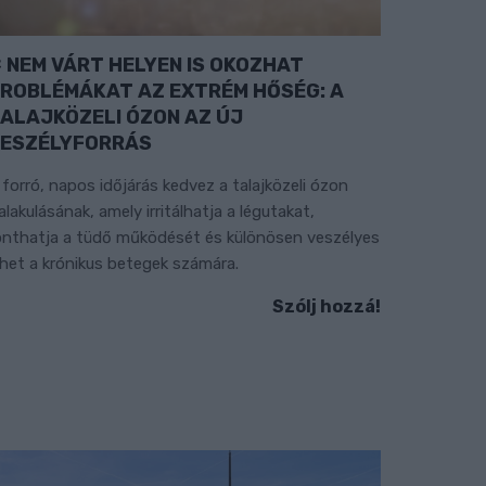
NEM VÁRT HELYEN IS OKOZHAT
ROBLÉMÁKAT AZ EXTRÉM HŐSÉG: A
ALAJKÖZELI ÓZON AZ ÚJ
ESZÉLYFORRÁS
 forró, napos időjárás kedvez a talajközeli ózon
ialakulásának, amely irritálhatja a légutakat,
onthatja a tüdő működését és különösen veszélyes
ehet a krónikus betegek számára.
Szólj hozzá!