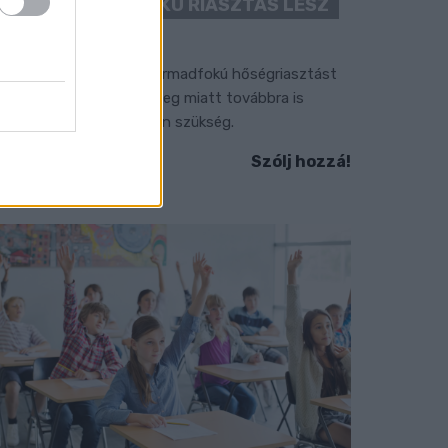
“CSAK” MÁSODFOKÚ RIASZTÁS LESZ
ÉRVÉNYBEN
 július vége óta tartó harmadfokú hőségriasztást
érséklik, de a tartós meleg miatt továbbra is
okozott óvatosságra van szükség.
Szólj hozzá!