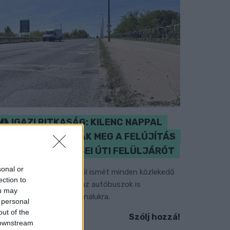
IGAZI RITKASÁG: KILENC NAPPAL
KORÁBBAN NYITJÁK MEG A FELÚJÍTÁS
ALATT ÁLLÓ HECSEI ÚTI FELÜLJÁRÓT
sonal or
étfőn hajnali négy órától ismét minden közlekedő
ection to
asználhatja az átkelőt, az autóbuszok is
ou may
isszatérnek eredeti útvonalukra.
 personal
out of the
Szólj hozzá!
 downstream