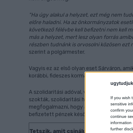
"Ha úgy alakul a helyzet, ezt még nem tu
előre haladni. Ha az önkormányzatok esetleg
következő félévbe kell befizetni nem kell m
más a helyzet, mert lesz olyan forrás amibő
részben tudnánk is orvosolni közösen ezt 
szerint a polgármester.
Vagyis ez az első olyan eset Sárváron, ami
korábbi, fideszes kormány intézkedése szint
ugytudjuk
A szolidaritási adóval, vagy ahogy a koráb
If you wish 
szokták, szolidaritási hozzájárulással kapc
sensitive in
megfogalmazni, hogy abszolút nem nyomon
confirm you
befizetett pénzek később hova kerülnek, m
continue se
information 
further disc
Tetszik, amit csinálunk?