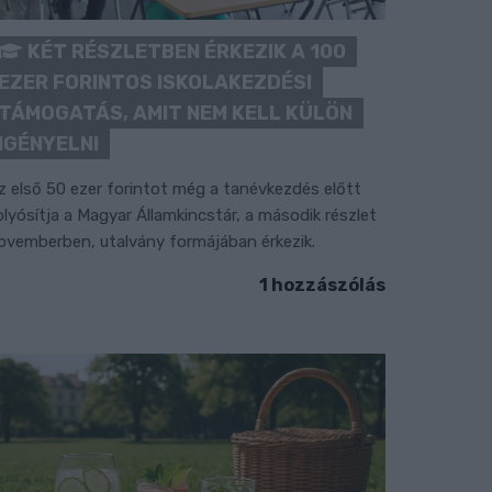
KÉT RÉSZLETBEN ÉRKEZIK A 100
EZER FORINTOS ISKOLAKEZDÉSI
TÁMOGATÁS, AMIT NEM KELL KÜLÖN
IGÉNYELNI
z első 50 ezer forintot még a tanévkezdés előtt
olyósítja a Magyar Államkincstár, a második részlet
ovemberben, utalvány formájában érkezik.
1 hozzászólás