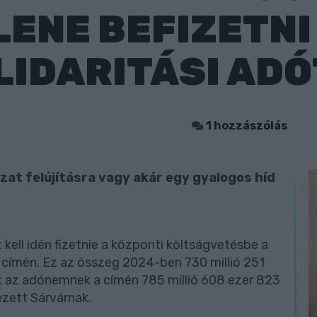
LENE BEFIZETNI
LIDARITÁSI ADÓ
1 hozzászólás
zat felújításra vagy akár egy gyalogos híd
t kell idén fizetnie a központi költságvetésbe a
 címén. Ez az összeg 2024-ben 730 millió 251
ek az adónemnek a címén 785 millió 608 ezer 823
ezett Sárvárnak.