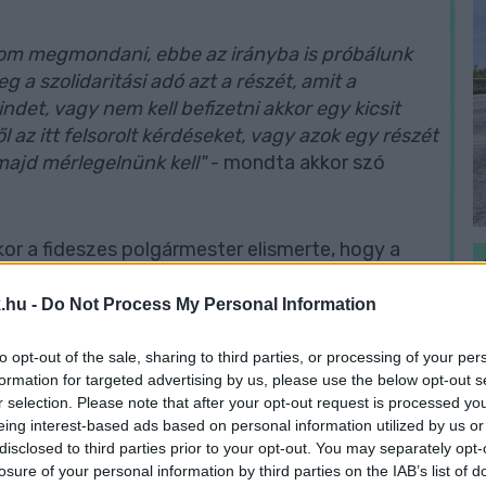
dom megmondani, ebbe az irányba is próbálunk
 a szolidaritási adó azt a részét, amit a
indet, vagy nem kell befizetni akkor egy kicsit
l az itt felsorolt kérdéseket, vagy azok egy részét
majd mérlegelnünk kell"
- mondta akkor szó
kor a fideszes polgármester elismerte, hogy a
e ellehetetleníti a település fejlődését.
.hu -
Do Not Process My Personal Information
bi kormánypárti politikusok inkább emlegetni
to opt-out of the sale, sharing to third parties, or processing of your per
solatban leginkább azt a kritikát szokták
H
formation for targeted advertising by us, please use the below opt-out s
követhető, hogy az egyes települések által
h
r selection. Please note that after your opt-out request is processed y
i lesz a végfelhasználásuk.
v
eing interest-based ads based on personal information utilized by us or
disclosed to third parties prior to your opt-out. You may separately opt-
losure of your personal information by third parties on the IAB’s list of