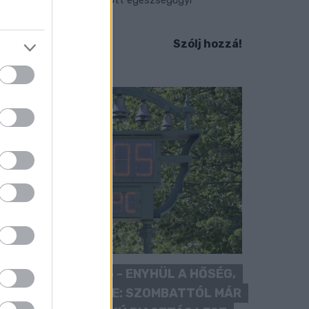
llátásokat.
Szólj hozzá!
KÁNIKULA 2026 - ENYHÜL A HŐSÉG,
DE MÉG NINCS VÉGE: SZOMBATTÓL MÁR