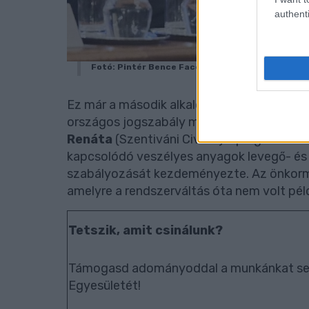
authenti
Fotó: Pintér Bence Facebook
Ez már a második alkalom Pintér Bence pol
országos jogszabály módosítását kezdemén
Renáta
(Szentiváni Civilek) alpolgármest
kapcsolódó veszélyes anyagok levegő- és 
szabályozását kezdeményezte. Az önkormán
amelyre a rendszerváltás óta nem volt pél
Tetszik, amit csinálunk?
Támogasd adományoddal a munkánkat seg
Egyesületét!