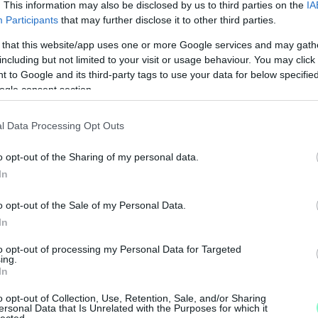
. This information may also be disclosed by us to third parties on the
IA
olidaritási hozzájárulás a helyi iparűzési
Participants
that may further disclose it to other third parties.
tte ki, mára azonban eléri a 40 százalékot.
 százalékkal nőttek, az infláció meghaladta a 65
 that this website/app uses one or more Google services and may gath
including but not limited to your visit or usage behaviour. You may click 
éken szűkült. Pintér Bence szerint ennek
 to Google and its third-party tags to use your data for below specifi
st 2 milliárd forinttal kevesebb forrás jut
ogle consent section.
 ellátásra és fejlesztésekre.
l Data Processing Opt Outs
gi rendszer túlzottan a helyi iparűzési adóra épül,
sok többletfeladatait és kiadásait. A
o opt-out of the Sharing of my personal data.
az önkormányzati pénzügyi autonómia elvét,
In
artája is rögzít.
o opt-out of the Sale of my Personal Data.
In
ti pontból állt, amelyek közül végül az első ötöt
atást az a javaslat, amely visszavonta volna a
to opt-out of processing my Personal Data for Targeted
ing.
ogadott, a szolidaritási hozzájárulást, illetve
In
űlési határozatokat. A felterjesztés érdemi
o opt-out of Collection, Use, Retention, Sale, and/or Sharing
támogatta.
ersonal Data that Is Unrelated with the Purposes for which it
M
lected.