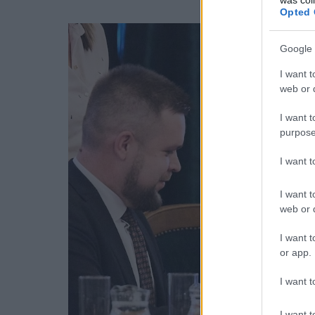
Opted 
Google 
I want t
web or d
I want t
purpose
I want 
I want t
web or d
I want t
or app.
I want t
I want t