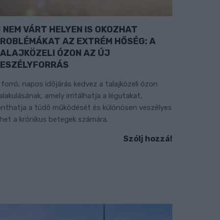
NEM VÁRT HELYEN IS OKOZHAT
ROBLÉMÁKAT AZ EXTRÉM HŐSÉG: A
ALAJKÖZELI ÓZON AZ ÚJ
ESZÉLYFORRÁS
 forró, napos időjárás kedvez a talajközeli ózon
ialakulásának, amely irritálhatja a légutakat,
onthatja a tüdő működését és különösen veszélyes
ehet a krónikus betegek számára.
Szólj hozzá!