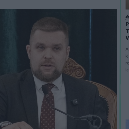
P
T
V
A
k
r
l