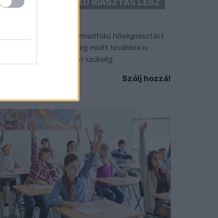
“CSAK” MÁSODFOKÚ RIASZTÁS LESZ
ÉRVÉNYBEN
 július vége óta tartó harmadfokú hőségriasztást
érséklik, de a tartós meleg miatt továbbra is
okozott óvatosságra van szükség.
Szólj hozzá!