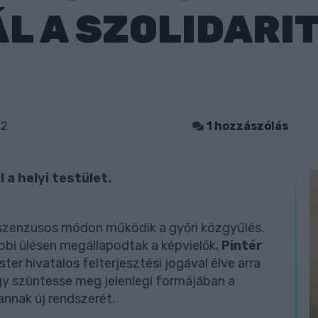
 A SZOLIDARIT
12
1 hozzászólás
 a helyi testület.
nszenzusos módon működik a győri közgyűlés.
óbbi ülésen megállapodtak a képvielők,
Pintér
hivatalos felterjesztési jogával élve arra
gy szüntesse meg jelenlegi formájában a
 annak új rendszerét.