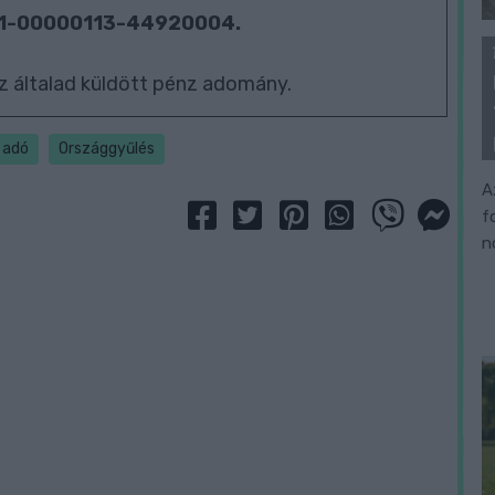
01-00000113-44920004.
z általad küldött pénz adomány.
i adó
Országgyűlés
A
f
n