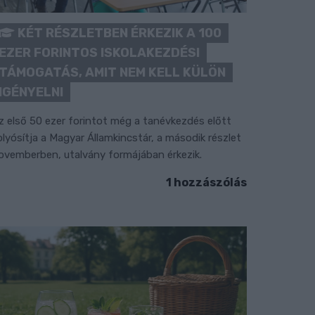
KÉT RÉSZLETBEN ÉRKEZIK A 100
EZER FORINTOS ISKOLAKEZDÉSI
TÁMOGATÁS, AMIT NEM KELL KÜLÖN
IGÉNYELNI
z első 50 ezer forintot még a tanévkezdés előtt
olyósítja a Magyar Államkincstár, a második részlet
ovemberben, utalvány formájában érkezik.
1 hozzászólás