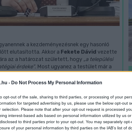
t ugyanennek a kezdeményezésnek egy hasonló
őtt elutasította. Akkor a
Fekete Dávid
vezette
ra az a határozat született, hogy
„a települési
atégiai érdeke”
. Most ugyanez a testület már a
.hu -
Do Not Process My Personal Information
ás veszélyezteti a helyi közszolgáltatások
zési adóra, nem biztosít megfelelő jogorvoslatot,
to opt-out of the sale, sharing to third parties, or processing of your per
H
formation for targeted advertising by us, please use the below opt-out s
m átlátható. A polgármester úgy fogalmazott:
h
r selection. Please note that after your opt-out request is processed y
efizető, a várostól idén összesen 13 milliárd
v
eing interest-based ads based on personal information utilized by us or
itási hozzájárulás címén.
disclosed to third parties prior to your opt-out. You may separately opt-
losure of your personal information by third parties on the IAB’s list of