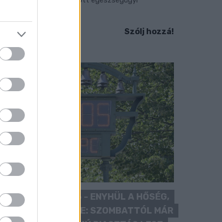
llátásokat.
Szólj hozzá!
KÁNIKULA 2026 - ENYHÜL A HŐSÉG,
DE MÉG NINCS VÉGE: SZOMBATTÓL MÁR