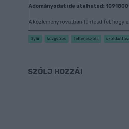
Adományodat ide utalhatod: 109180
A közlemény rovatban tüntesd fel, hogy a
Győr
közgyűlés
felterjesztés
szolidaritás
SZÓLJ HOZZÁ!