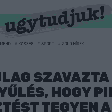
RMEND
KŐSZEG
SPORT
ZÖLD HÍREK
LAG SZAVAZTA 
YŰLÉS, HOGY P
TÉST TEGYEN A