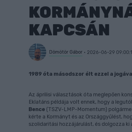
KORMÁNYNÁL
KAPCSÁN
Dömötör Gábor
2026-06-29 09:00:
1989 óta másodszor élt ezzel a jogával
Az áprilisi választások óta meglepően ko
Eklatáns példája volt ennek, hogy a legut
Bence
(TSZV-LMP-Momentum) polgármester 
kérte a Kormányt és az Országgyűlést, ho
szolidaritási hozzájárulást, és dolgozza ki