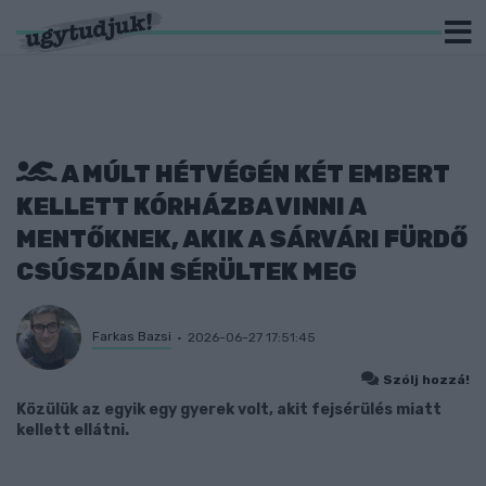
A MÚLT HÉTVÉGÉN KÉT EMBERT
KELLETT KÓRHÁZBA VINNI A
MENTŐKNEK, AKIK A SÁRVÁRI FÜRDŐ
CSÚSZDÁIN SÉRÜLTEK MEG
Farkas Bazsi
2026-06-27 17:51:45
Szólj hozzá!
Közülük az egyik egy gyerek volt, akit fejsérülés miatt
kellett ellátni.