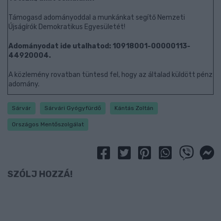
Támogasd adományoddal a munkánkat segítő Nemzeti
Újságírók Demokratikus Egyesületét!
Adományodat ide utalhatod: 10918001-00000113-
44920004.
A közlemény rovatban tüntesd fel, hogy az általad küldött pénz
adomány.
Sárvár
Sárvári Gyógyfürdő
Kántás Zoltán
Országos Mentőszolgálat
SZÓLJ HOZZÁ!