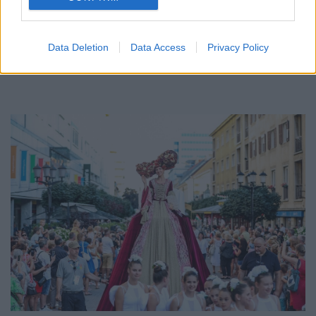
Az energiaellátás tehermentesítése érdekében másfél órával
előrébb hozták a Brest Bretagne Handball elleni találkozó
kezdését.
Data Deletion
Data Access
Privacy Policy
1 hozzászólás