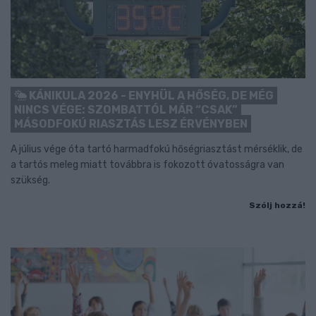
KÁNIKULA 2026 - ENYHÜL A HŐSÉG, DE MÉG
NINCS VÉGE: SZOMBATTÓL MÁR “CSAK”
MÁSODFOKÚ RIASZTÁS LESZ ÉRVÉNYBEN
A július vége óta tartó harmadfokú hőségriasztást mérséklik, de
a tartós meleg miatt továbbra is fokozott óvatosságra van
szükség.
Szólj hozzá!