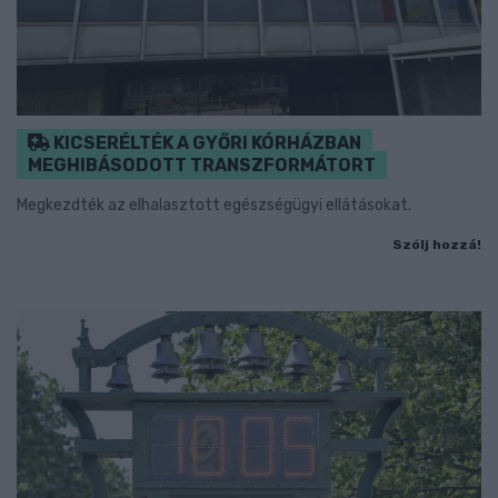
KICSERÉLTÉK A GYŐRI KÓRHÁZBAN
MEGHIBÁSODOTT TRANSZFORMÁTORT
Megkezdték az elhalasztott egészségügyi ellátásokat.
Szólj hozzá!