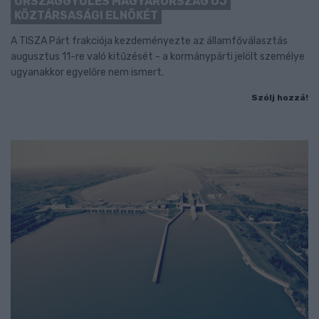
ORSZÁGGYŰLÉS MAGYARORSZÁG ÚJ
KÖZTÁRSASÁGI ELNÖKÉT
A TISZA Párt frakciója kezdeményezte az államfőválasztás
augusztus 11-re való kitűzését - a kormánypárti jelölt személye
ugyanakkor egyelőre nem ismert.
Szólj hozzá!