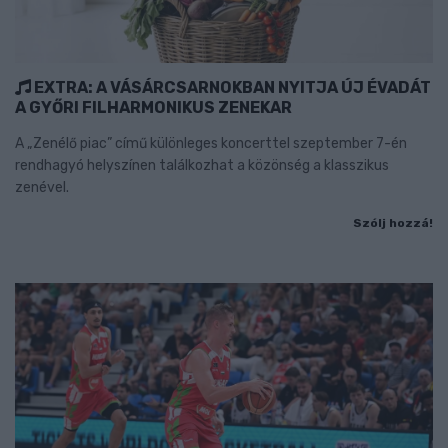
EXTRA: A VÁSÁRCSARNOKBAN NYITJA ÚJ ÉVADÁT
A GYŐRI FILHARMONIKUS ZENEKAR
A „Zenélő piac” című különleges koncerttel szeptember 7-én
rendhagyó helyszínen találkozhat a közönség a klasszikus
zenével.
Szólj hozzá!