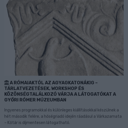
A RÓMAIAKTÓL AZ AGYAGKATONÁKIG –
TÁRLATVEZETÉSEK, WORKSHOP ÉS
KÖZÖNSÉGTALÁLKOZÓ VÁRJA A LÁTOGATÓKAT A
GYŐRI RÓMER MÚZEUMBAN
Ingyenes programokkal és különleges kiállításokkal készülnek a
hét második felére, a hőségriadó idején ráadásul a Várkazamata
– Kőtár is díjmentesen látogatható.