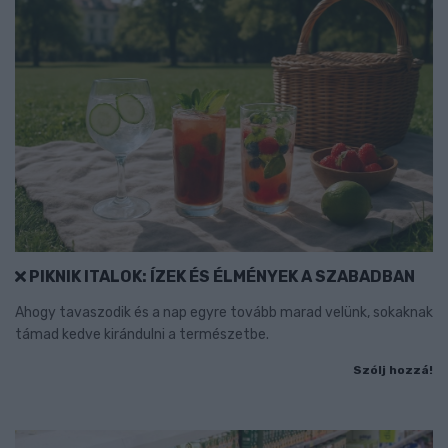
PIKNIK ITALOK: ÍZEK ÉS ÉLMÉNYEK A SZABADBAN
Ahogy tavaszodik és a nap egyre tovább marad velünk, sokaknak
támad kedve kirándulni a természetbe.
Szólj hozzá!