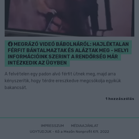
MEGRÁZÓ VIDEÓ BÁBOLNÁRÓL: HAJLÉKTALAN
FÉRFIT BÁNTALMAZTAK ÉS ALÁZTAK MEG - HELYI
INFORMÁCIÓINK SZERINT A RENDŐRSÉG MÁR
INTÉZKEDIK AZ ÜGYBEN
A felvételen egy padon alvó férfit ütnek meg, majd arra
kényszerítik, hogy térdre ereszkedve megcsókolja egyikük
bakancsát.
1 hozzászólás
IMPRESSZUM
MÉDIAAJÁNLAT
UGYTUDJUK - Kő a Mezőn Nonprofit Kft. 2022