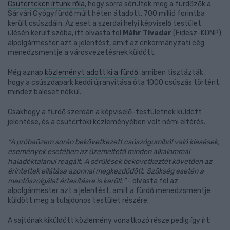
Csütörtökön írtunk róla
, hogy sorra sérültek meg a fürdőzők a
Sárvári Gyógyfürdő múlt héten átadott, 700 millió forintba
került csúszdáin. Az eset a szerdai helyi képviselő testület
ülésén került szóba, itt olvasta fel
Máhr Tivadar
(Fidesz-KDNP)
alpolgármester azt a jelentést, amit az önkormányzati cég
menedzsmentje a városvezetésnek küldött.
Még aznap
közleményt adott ki a fürdő
, amiben tisztázták,
hogy a csúszdapark keddi újranyitása óta 1000 csúszás történt,
mindez baleset nélkül.
Csakhogy a fürdő szerdán a képviselő-testületnek küldött
jelentése, és a csütörtöki közleményében volt némi eltérés.
“A próbaüzem során bekövetkezett csúszógumiból való kiesések,
események esetében az üzemeltető minden alkalommal
haladéktalanul reagált. A sérülések bekövetkeztét követően az
érintettek ellátása azonnal megkezdődött. Szükség esetén a
mentőszolgálat értesítésre is került.”
- olvasta fel az
alpolgármester azt a jelentést, amit a fürdő menedzsmentje
küldött meg a tulajdonos testület részére.
A sajtónak kiküldött közlemény vonatkozó része pedig így írt: