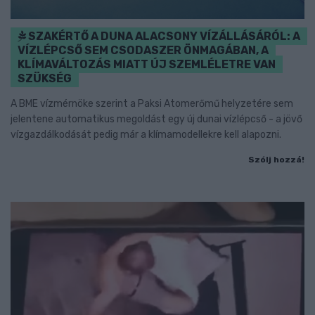
SZAKÉRTŐ A DUNA ALACSONY VÍZÁLLÁSÁRÓL: A
VÍZLÉPCSŐ SEM CSODASZER ÖNMAGÁBAN, A
KLÍMAVÁLTOZÁS MIATT ÚJ SZEMLÉLETRE VAN
SZÜKSÉG
A BME vízmérnöke szerint a Paksi Atomerőmű helyzetére sem
jelentene automatikus megoldást egy új dunai vízlépcső - a jövő
vízgazdálkodását pedig már a klímamodellekre kell alapozni.
Szólj hozzá!