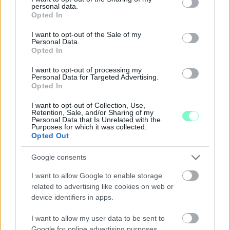
personal data.
grant or deny consent to Google and its third-party tags to
Opted In
use your data for below specified purposes in below Google
consent section.
I want to opt-out of the Sale of my
Personal Data.
Opted In
I want to opt-out of processing my
Personal Data for Targeted Advertising.
Opted In
I want to opt-out of Collection, Use,
Retention, Sale, and/or Sharing of my
Personal Data that Is Unrelated with the
Purposes for which it was collected.
Opted Out
Google consents
A BAROKK ÖSSZES ÁRNYALATA ÉS MÉG EGY SOR
I want to allow Google to enable storage
KIVÁLÓ PROGRAM VÁR MINDENKIT EZEN A HÉTVÉGÉN
GYŐRBEN
related to advertising like cookies on web or
device identifiers in apps.
Középpontban a hagyományőrzés, de lesz Pogány Induló és
Majka koncert, jóga szeánsz, “borhajózás” és egy csomó minden
I want to allow my user data to be sent to
más.
Google for online advertising purposes.