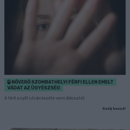
NŐVERŐ SZOMBATHELYI FÉRFI ELLEN EMELT
VÁDAT AZ ÜGYÉSZSÉG
A férfi a nyílt utcán kezdte verni áldozatát.
Szólj hozzá!