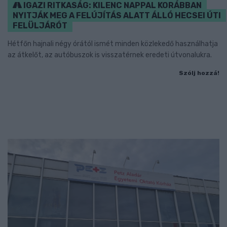
IGAZI RITKASÁG: KILENC NAPPAL KORÁBBAN
NYITJÁK MEG A FELÚJÍTÁS ALATT ÁLLÓ HECSEI ÚTI
FELÜLJÁRÓT
Hétfőn hajnali négy órától ismét minden közlekedő használhatja
az átkelőt, az autóbuszok is visszatérnek eredeti útvonalukra.
Szólj hozzá!