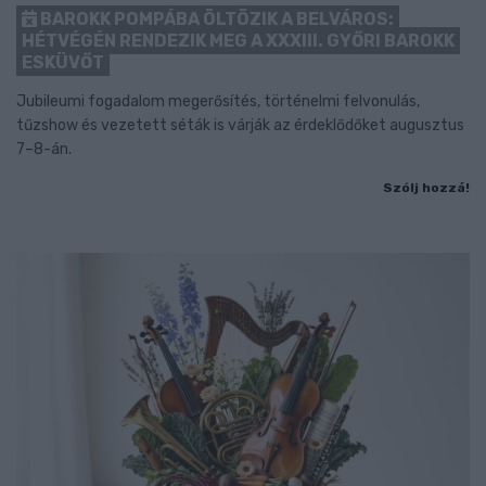
BAROKK POMPÁBA ÖLTÖZIK A BELVÁROS:
HÉTVÉGÉN RENDEZIK MEG A XXXIII. GYŐRI BAROKK
ESKÜVŐT
Jubileumi fogadalom megerősítés, történelmi felvonulás,
tűzshow és vezetett séták is várják az érdeklődőket augusztus
7–8-án.
Szólj hozzá!