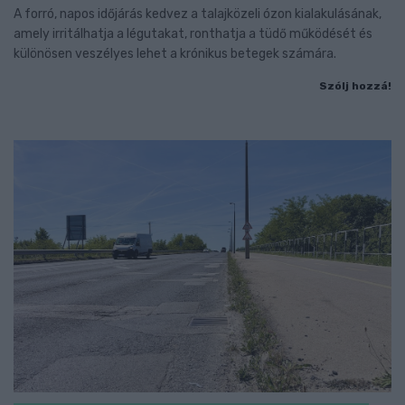
A forró, napos időjárás kedvez a talajközeli ózon kialakulásának,
amely irritálhatja a légutakat, ronthatja a tüdő működését és
különösen veszélyes lehet a krónikus betegek számára.
Szólj hozzá!