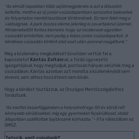
“Az elmúlt napokban több sajtómegjelenés is azt a látszatot
keltette, mintha az új junior csúszdaparkban sorozatos balesetek
és folyamatos mentőriasztások történnének. Ez nem felel meg a
valóságnak. A park összes eleme jelenleg is zavartalanul üzemel.
Mindenekelőtt fontos kiemelni, hogy az incidensek egyetlen
csúszdát érintettek, nem pedig a teljes junior csúszdaparkot. A
kérdéses csúszdán történt első eset után azonnal reagáltunk.”
Még a közlemény megküldését követően vettük fel a
kapcsolatot
Kántás Zoltán
nal, a fürdő ügyvezető
igazgatójával, hogy megtudjuk, pontosan hányan sérültek meg a
csúszdákon. Kántás azonban azt mondta a közleményből sem
elvenni, sem ahhoz hozzátenni nem kíván.
Hogy a kérdést tisztázzuk, az Országos Mentőszolgálathoz
fordultunk.
“Az esettel összefüggésben a helyszínről egy 50 év körüli nőt
könnyebb sérülésekkel, míg egy gyermeket fejsérüléssel, stabil
állapotban szállítottak bajtársaink kórházba.”
- írta válaszában az
OMSZ.
Tetszik, amit csinálunk?