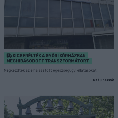
KICSERÉLTÉK A GYŐRI KÓRHÁZBAN
MEGHIBÁSODOTT TRANSZFORMÁTORT
Megkezdték az elhalasztott egészségügyi ellátásokat.
Szólj hozzá!