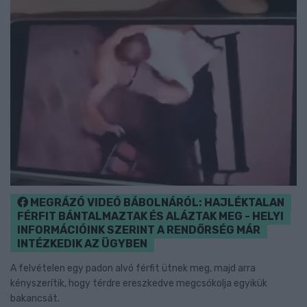
MEGRÁZÓ VIDEÓ BÁBOLNÁRÓL: HAJLÉKTALAN
FÉRFIT BÁNTALMAZTAK ÉS ALÁZTAK MEG - HELYI
INFORMÁCIÓINK SZERINT A RENDŐRSÉG MÁR
INTÉZKEDIK AZ ÜGYBEN
A felvételen egy padon alvó férfit ütnek meg, majd arra
kényszerítik, hogy térdre ereszkedve megcsókolja egyikük
bakancsát.