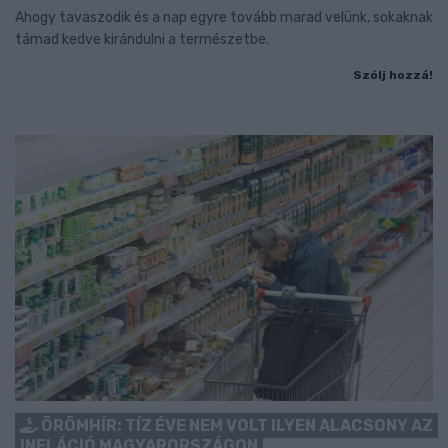
Ahogy tavaszodik és a nap egyre tovább marad velünk, sokaknak
támad kedve kirándulni a természetbe.
Szólj hozzá!
ÖRÖMHÍR: TÍZ ÉVE NEM VOLT ILYEN ALACSONY AZ
INFLÁCIÓ MAGYARORSZÁGON