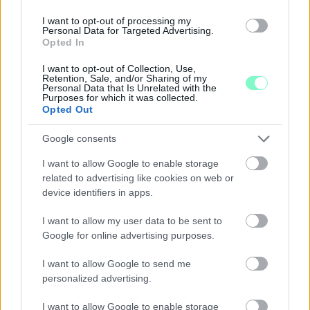
I want to opt-out of processing my
Personal Data for Targeted Advertising.
Opted In
ENERGIATAKARÉKOSSÁG: KORÁBBAN KEZDŐDIK
I want to opt-out of Collection, Use,
Retention, Sale, and/or Sharing of my
A GYŐRI AUDI ETO KC PÉNTEKI FELKÉSZÜLÉSI
Personal Data that Is Unrelated with the
MÉRKŐZÉSE
Purposes for which it was collected.
Opted Out
Az energiaellátás tehermentesítése érdekében másfél órával
előrébb hozták a Brest Bretagne Handball elleni találkozó
Google consents
kezdését.
I want to allow Google to enable storage
1 hozzászólás
related to advertising like cookies on web or
device identifiers in apps.
I want to allow my user data to be sent to
Google for online advertising purposes.
I want to allow Google to send me
personalized advertising.
I want to allow Google to enable storage