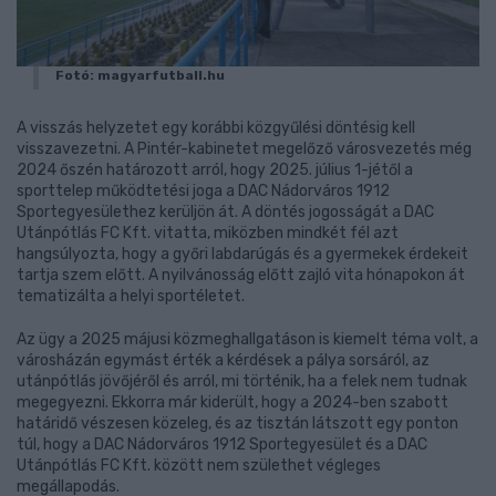
Fotó: magyarfutball.hu
A visszás helyzetet egy korábbi közgyűlési döntésig kell
visszavezetni. A Pintér-kabinetet megelőző városvezetés még
2024 őszén határozott arról, hogy 2025. július 1-jétől a
sporttelep működtetési joga a DAC Nádorváros 1912
Sportegyesülethez kerüljön át. A döntés jogosságát a DAC
Utánpótlás FC Kft. vitatta, miközben mindkét fél azt
hangsúlyozta, hogy a győri labdarúgás és a gyermekek érdekeit
tartja szem előtt. A nyilvánosság előtt zajló vita hónapokon át
tematizálta a helyi sportéletet.
Az ügy a 2025 májusi közmeghallgatáson is kiemelt téma volt, a
városházán egymást érték a kérdések a pálya sorsáról, az
utánpótlás jövőjéről és arról, mi történik, ha a felek nem tudnak
megegyezni. Ekkorra már kiderült, hogy a 2024-ben szabott
határidő vészesen közeleg, és az tisztán látszott egy ponton
túl, hogy a DAC Nádorváros 1912 Sportegyesület és a DAC
Utánpótlás FC Kft. között nem születhet végleges
megállapodás.