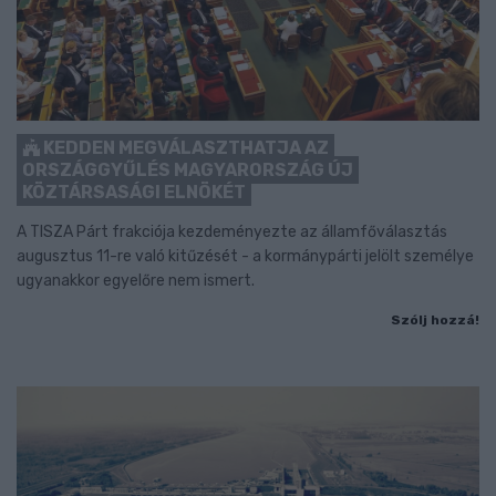
KEDDEN MEGVÁLASZTHATJA AZ
ORSZÁGGYŰLÉS MAGYARORSZÁG ÚJ
KÖZTÁRSASÁGI ELNÖKÉT
A TISZA Párt frakciója kezdeményezte az államfőválasztás
augusztus 11-re való kitűzését - a kormánypárti jelölt személye
ugyanakkor egyelőre nem ismert.
Szólj hozzá!