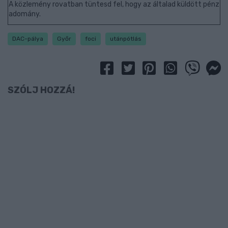
A közlemény rovatban tüntesd fel, hogy az általad küldött pénz
adomány.
DAC-pálya
Győr
foci
utánpótlás
SZÓLJ HOZZÁ!