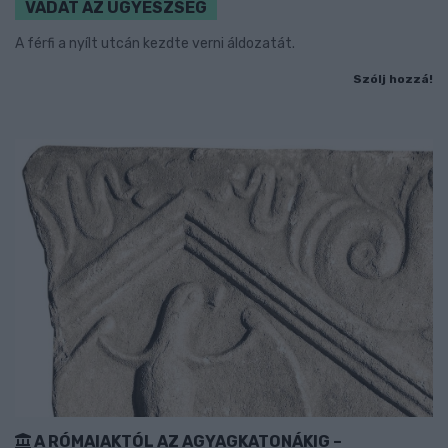
VÁDAT AZ ÜGYÉSZSÉG
A férfi a nyílt utcán kezdte verni áldozatát.
Szólj hozzá!
A RÓMAIAKTÓL AZ AGYAGKATONÁKIG –