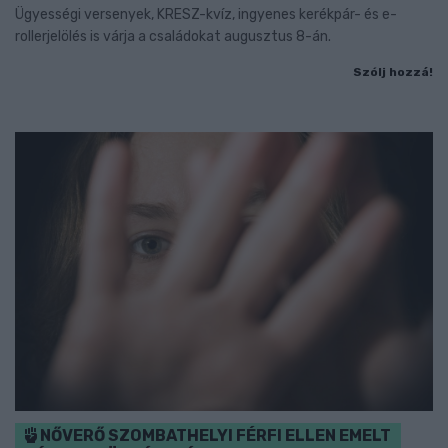
Ügyességi versenyek, KRESZ-kvíz, ingyenes kerékpár- és e-
rollerjelölés is várja a családokat augusztus 8-án.
Szólj hozzá!
NŐVERŐ SZOMBATHELYI FÉRFI ELLEN EMELT