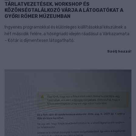
TÁRLATVEZETÉSEK, WORKSHOP ÉS
KÖZÖNSÉGTALÁLKOZÓ VÁRJA A LÁTOGATÓKAT A
GYŐRI RÓMER MÚZEUMBAN
Ingyenes programokkal és különleges kiállításokkal készülnek a
hét második felére, a hőségriadó idején ráadásul a Várkazamata
– Kőtár is díjmentesen látogatható.
Szólj hozzá!