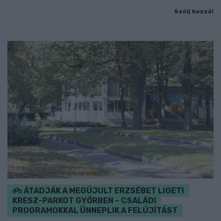
Szólj hozzá!
ÁTADJÁK A MEGÚJULT ERZSÉBET LIGETI
KRESZ-PARKOT GYŐRBEN – CSALÁDI
PROGRAMOKKAL ÜNNEPLIK A FELÚJÍTÁST