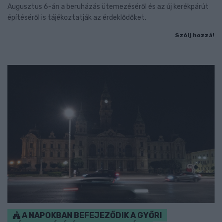
Augusztus 6-án a beruházás ütemezéséről és az új kerékpárút
építéséről is tájékoztatják az érdeklődőket.
Szólj hozzá!
A NAPOKBAN BEFEJEZŐDIK A GYŐRI