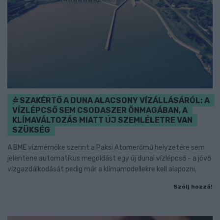
SZAKÉRTŐ A DUNA ALACSONY VÍZÁLLÁSÁRÓL: A
VÍZLÉPCSŐ SEM CSODASZER ÖNMAGÁBAN, A
KLÍMAVÁLTOZÁS MIATT ÚJ SZEMLÉLETRE VAN
SZÜKSÉG
A BME vízmérnöke szerint a Paksi Atomerőmű helyzetére sem
jelentene automatikus megoldást egy új dunai vízlépcső - a jövő
vízgazdálkodását pedig már a klímamodellekre kell alapozni.
Szólj hozzá!