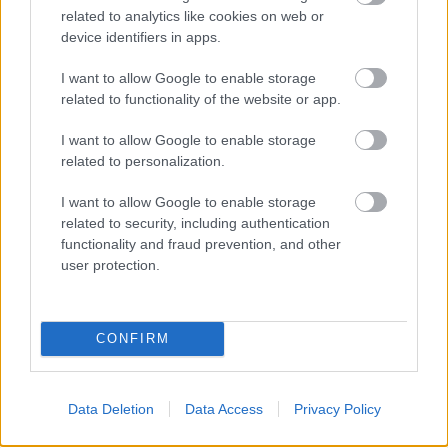
related to analytics like cookies on web or
device identifiers in apps.
I want to allow Google to enable storage
related to functionality of the website or app.
I want to allow Google to enable storage
related to personalization.
BAROKK POMPÁBA ÖLTÖZIK A BELVÁROS:
HÉTVÉGÉN RENDEZIK MEG A XXXIII. GYŐRI BAROKK
I want to allow Google to enable storage
ESKÜVŐT
related to security, including authentication
functionality and fraud prevention, and other
Jubileumi fogadalom megerősítés, történelmi felvonulás,
user protection.
tűzshow és vezetett séták is várják az érdeklődőket augusztus
7–8-án.
Szólj hozzá!
CONFIRM
Data Deletion
Data Access
Privacy Policy