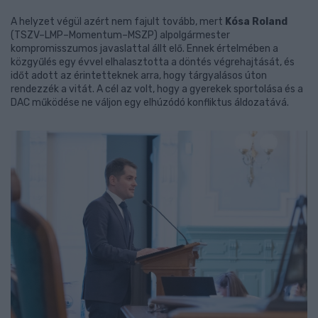
A helyzet végül azért nem fajult tovább, mert
Kósa Roland
(TSZV–LMP–Momentum–MSZP) alpolgármester
kompromisszumos javaslattal állt elő. Ennek értelmében a
közgyűlés egy évvel elhalasztotta a döntés végrehajtását, és
időt adott az érintetteknek arra, hogy tárgyalásos úton
rendezzék a vitát. A cél az volt, hogy a gyerekek sportolása és a
DAC működése ne váljon egy elhúzódó konfliktus áldozatává.