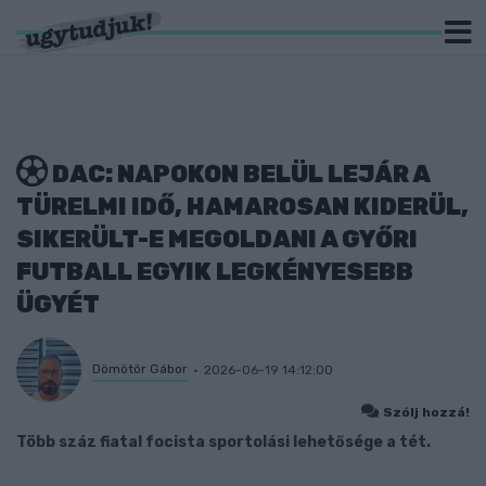
DAC: NAPOKON BELÜL LEJÁR A
TÜRELMI IDŐ, HAMAROSAN KIDERÜL,
SIKERÜLT-E MEGOLDANI A GYŐRI
FUTBALL EGYIK LEGKÉNYESEBB
ÜGYÉT
Dömötör Gábor
2026-06-19 14:12:00
Szólj hozzá!
Több száz fiatal focista sportolási lehetősége a tét.