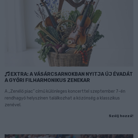
EXTRA: A VÁSÁRCSARNOKBAN NYITJA ÚJ ÉVADÁT
A GYŐRI FILHARMONIKUS ZENEKAR
A „Zenélő piac” című különleges koncerttel szeptember 7-én
rendhagyó helyszínen találkozhat a közönség a klasszikus
zenével.
Szólj hozzá!