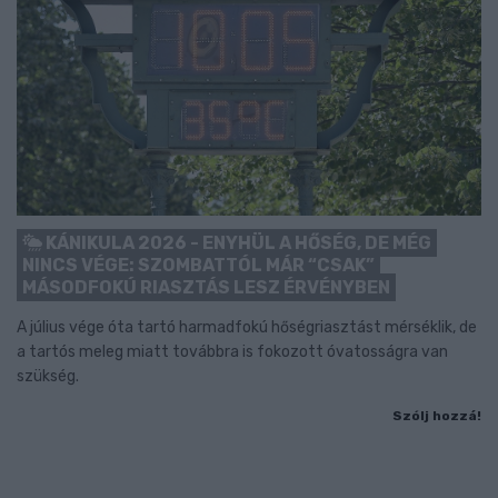
KÁNIKULA 2026 - ENYHÜL A HŐSÉG, DE MÉG
NINCS VÉGE: SZOMBATTÓL MÁR “CSAK”
MÁSODFOKÚ RIASZTÁS LESZ ÉRVÉNYBEN
A július vége óta tartó harmadfokú hőségriasztást mérséklik, de
a tartós meleg miatt továbbra is fokozott óvatosságra van
szükség.
Szólj hozzá!