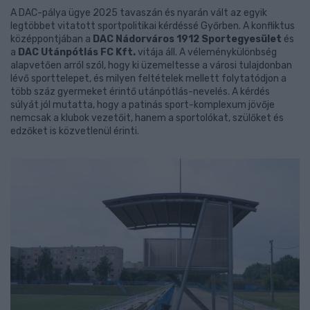
A DAC-pálya ügye 2025 tavaszán és nyarán vált az egyik
legtöbbet vitatott sportpolitikai kérdéssé Győrben. A konfliktus
középpontjában a
DAC Nádorváros 1912 Sportegyesület
és
a
DAC Utánpótlás FC Kft.
vitája áll. A véleménykülönbség
alapvetően arról szól, hogy ki üzemeltesse a városi tulajdonban
lévő sporttelepet, és milyen feltételek mellett folytatódjon a
több száz gyermeket érintő utánpótlás-nevelés. A kérdés
súlyát jól mutatta, hogy a patinás sport-komplexum jövője
nemcsak a klubok vezetőit, hanem a sportolókat, szülőket és
edzőket is közvetlenül érinti.