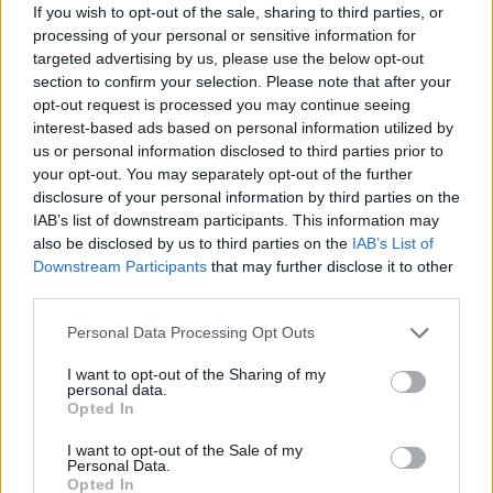
If you wish to opt-out of the sale, sharing to third parties, or
A BAROKK ÖSSZES ÁRNYALATA ÉS MÉG EGY SOR
processing of your personal or sensitive information for
KIVÁLÓ PROGRAM VÁR MINDENKIT EZEN A HÉTVÉGÉN
targeted advertising by us, please use the below opt-out
GYŐRBEN
section to confirm your selection. Please note that after your
opt-out request is processed you may continue seeing
Középpontban a hagyományőrzés, de lesz Pogány Induló és
interest-based ads based on personal information utilized by
Majka koncert, jóga szeánsz, “borhajózás” és egy csomó minden
us or personal information disclosed to third parties prior to
más.
your opt-out. You may separately opt-out of the further
disclosure of your personal information by third parties on the
Szólj hozzá!
IAB’s list of downstream participants. This information may
also be disclosed by us to third parties on the
IAB’s List of
Downstream Participants
that may further disclose it to other
third parties.
Please note that this website/app uses one or more Google
Personal Data Processing Opt Outs
services and may gather and store information including but
not limited to your visit or usage behaviour. You may click to
I want to opt-out of the Sharing of my
personal data.
grant or deny consent to Google and its third-party tags to
Opted In
use your data for below specified purposes in below Google
consent section.
I want to opt-out of the Sale of my
Personal Data.
Opted In