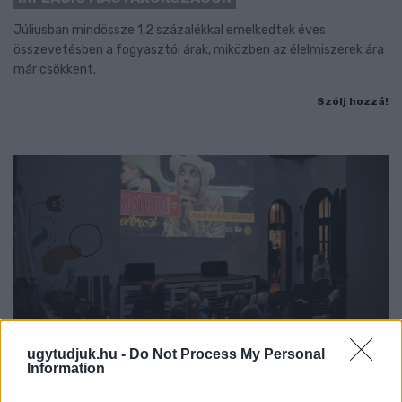
Júliusban mindössze 1,2 százalékkal emelkedtek éves
összevetésben a fogyasztói árak, miközben az élelmiszerek ára
már csökkent.
Szólj hozzá!
ugytudjuk.hu -
Do Not Process My Personal
Information