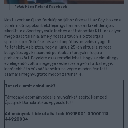
Fotó: Kósa Roland Facebook
Most azonban újabb fordulópontjához érkezett az ügy, hiszen a
türelmi idő napokon belül lejár, így hamarosan ki kell derüljön,
sikerült-e a Sportegyesületnek és az Utánpótlás Kft.-nek olyan
megoldást találnia, amely hosszú távon is biztosítja a
sporttelep működését és az utánpótlás-nevelés nyugodt
feltételeit. Az biztos, hogy a június 25-én aktuális, rendes
közgyűlés egyik napirendi pontjában tárgyalni fogja a
problémakört. Egyelőre csak remélni lehet, hogy az elmúlt egy
év elegendő volt a megegyezéshez, és a győri futball egyik
legrégebb óta húzódó konfliktusa végre minden érintett
számára megnyugtató módon zárulhat le.
Tetszik, amit csinálunk?
Támogasd adományoddal a munkánkat segítő Nemzeti
Újságírók Demokratikus Egyesületét!
Adományodat ide utalhatod: 10918001-00000113-
44920004.