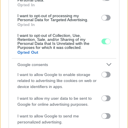
Personal Data.
Opted In
I want to opt-out of processing my
Personal Data for Targeted Advertising.
Opted In
ÖRÖMHÍR: TÍZ ÉVE NEM VOLT ILYEN ALACSONY AZ
I want to opt-out of Collection, Use,
INFLÁCIÓ MAGYARORSZÁGON
Retention, Sale, and/or Sharing of my
Personal Data that Is Unrelated with the
Júliusban mindössze 1,2 százalékkal emelkedtek éves
Purposes for which it was collected.
Opted Out
összevetésben a fogyasztói árak, miközben az élelmiszerek ára
már csökkent.
Google consents
Szólj hozzá!
I want to allow Google to enable storage
related to advertising like cookies on web or
device identifiers in apps.
I want to allow my user data to be sent to
Google for online advertising purposes.
I want to allow Google to send me
personalized advertising.