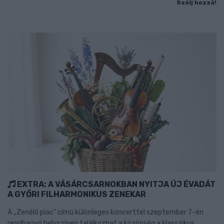
Szólj hozzá!
EXTRA: A VÁSÁRCSARNOKBAN NYITJA ÚJ ÉVADÁT
A GYŐRI FILHARMONIKUS ZENEKAR
A „Zenélő piac” című különleges koncerttel szeptember 7-én
rendhagyó helyszínen találkozhat a közönség a klasszikus