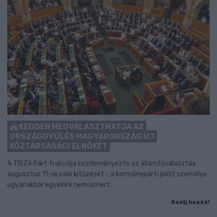
KEDDEN MEGVÁLASZTHATJA AZ
ORSZÁGGYŰLÉS MAGYARORSZÁG ÚJ
KÖZTÁRSASÁGI ELNÖKÉT
A TISZA Párt frakciója kezdeményezte az államfőválasztás
augusztus 11-re való kitűzését - a kormánypárti jelölt személye
ugyanakkor egyelőre nem ismert.
Szólj hozzá!