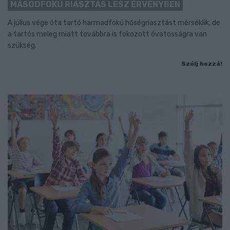
MÁSODFOKÚ RIASZTÁS LESZ ÉRVÉNYBEN
A július vége óta tartó harmadfokú hőségriasztást mérséklik, de
a tartós meleg miatt továbbra is fokozott óvatosságra van
szükség.
Szólj hozzá!