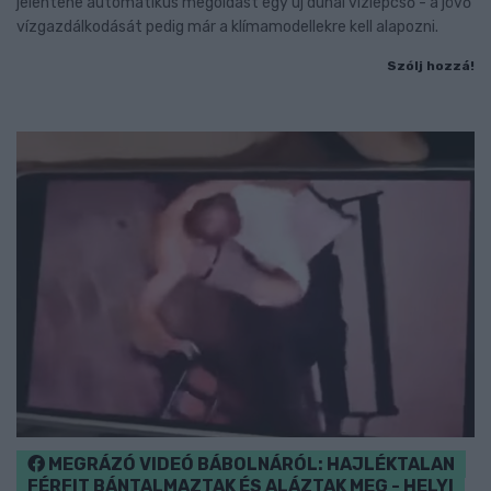
jelentene automatikus megoldást egy új dunai vízlépcső - a jövő
vízgazdálkodását pedig már a klímamodellekre kell alapozni.
Szólj hozzá!
MEGRÁZÓ VIDEÓ BÁBOLNÁRÓL: HAJLÉKTALAN
FÉRFIT BÁNTALMAZTAK ÉS ALÁZTAK MEG - HELYI