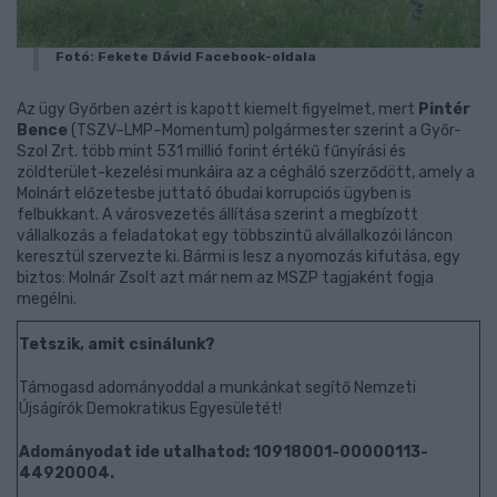
Fotó: Fekete Dávid Facebook-oldala
Az ügy Győrben azért is kapott kiemelt figyelmet, mert
Pintér
Bence
(TSZV–LMP–Momentum) polgármester szerint a Győr-
Szol Zrt. több mint 531 millió forint értékű fűnyírási és
zöldterület-kezelési munkáira az a cégháló szerződött, amely a
Molnárt előzetesbe juttató óbudai korrupciós ügyben is
felbukkant. A városvezetés állítása szerint a megbízott
vállalkozás a feladatokat egy többszintű alvállalkozói láncon
keresztül szervezte ki. Bármi is lesz a nyomozás kifutása, egy
biztos: Molnár Zsolt azt már nem az MSZP tagjaként fogja
megélni.
Tetszik, amit csinálunk?
Támogasd adományoddal a munkánkat segítő Nemzeti
Újságírók Demokratikus Egyesületét!
Adományodat ide utalhatod: 10918001-00000113-
44920004.