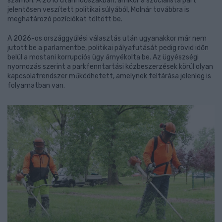
számon. A 2010 utáni időszakban, amikor a szocialista párt
jelentősen veszített politikai súlyából, Molnár továbbra is
meghatározó pozíciókat töltött be.
A 2026-os országgyűlési választás után ugyanakkor már nem
jutott be a parlamentbe, politikai pályafutását pedig rövid időn
belül a mostani korrupciós ügy árnyékolta be. Az ügyészségi
nyomozás szerint a parkfenntartási közbeszerzések körül olyan
kapcsolatrendszer működhetett, amelynek feltárása jelenleg is
folyamatban van.