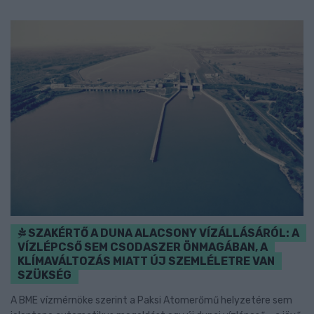
SZAKÉRTŐ A DUNA ALACSONY VÍZÁLLÁSÁRÓL: A
VÍZLÉPCSŐ SEM CSODASZER ÖNMAGÁBAN, A
KLÍMAVÁLTOZÁS MIATT ÚJ SZEMLÉLETRE VAN
SZÜKSÉG
A BME vízmérnöke szerint a Paksi Atomerőmű helyzetére sem