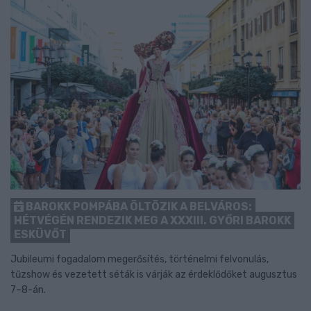
BAROKK POMPÁBA ÖLTÖZIK A BELVÁROS:
HÉTVÉGÉN RENDEZIK MEG A XXXIII. GYŐRI BAROKK
ESKÜVŐT
Jubileumi fogadalom megerősítés, történelmi felvonulás,
tűzshow és vezetett séták is várják az érdeklődőket augusztus
7–8-án.