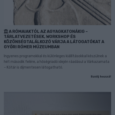
A RÓMAIAKTÓL AZ AGYAGKATONÁKIG –
TÁRLATVEZETÉSEK, WORKSHOP ÉS
KÖZÖNSÉGTALÁLKOZÓ VÁRJA A LÁTOGATÓKAT A
GYŐRI RÓMER MÚZEUMBAN
Ingyenes programokkal és különleges kiállításokkal készülnek a
hét második felére, a hőségriadó idején ráadásul a Várkazamata
– Kőtár is díjmentesen látogatható.
Szólj hozzá!