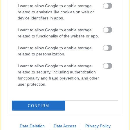
I want to allow Google to enable storage
related to analytics like cookies on web or
device identifiers in apps.
I want to allow Google to enable storage
related to functionality of the website or app.
A BAROKK ÖSSZES ÁRNYALATA ÉS MÉG EGY SOR
I want to allow Google to enable storage
KIVÁLÓ PROGRAM VÁR MINDENKIT EZEN A HÉTVÉGÉN
related to personalization.
GYŐRBEN
I want to allow Google to enable storage
Középpontban a hagyományőrzés, de lesz Pogány Induló és
related to security, including authentication
Majka koncert, jóga szeánsz, “borhajózás” és egy csomó minden
functionality and fraud prevention, and other
más.
user protection.
Szólj hozzá!
CONFIRM
Data Deletion
Data Access
Privacy Policy