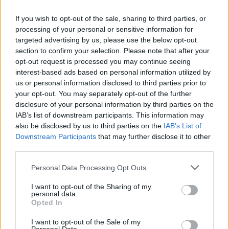
If you wish to opt-out of the sale, sharing to third parties, or
processing of your personal or sensitive information for
targeted advertising by us, please use the below opt-out
section to confirm your selection. Please note that after your
PIKNIK ITALOK: ÍZEK ÉS ÉLMÉNYEK A SZABADBAN
opt-out request is processed you may continue seeing
interest-based ads based on personal information utilized by
Ahogy tavaszodik és a nap egyre tovább marad velünk, sokaknak
us or personal information disclosed to third parties prior to
támad kedve kirándulni a természetbe.
your opt-out. You may separately opt-out of the further
Szólj hozzá!
disclosure of your personal information by third parties on the
IAB’s list of downstream participants. This information may
also be disclosed by us to third parties on the
IAB’s List of
Downstream Participants
that may further disclose it to other
third parties.
Please note that this website/app uses one or more Google
Personal Data Processing Opt Outs
services and may gather and store information including but
not limited to your visit or usage behaviour. You may click to
I want to opt-out of the Sharing of my
personal data.
grant or deny consent to Google and its third-party tags to
Opted In
use your data for below specified purposes in below Google
consent section.
I want to opt-out of the Sale of my