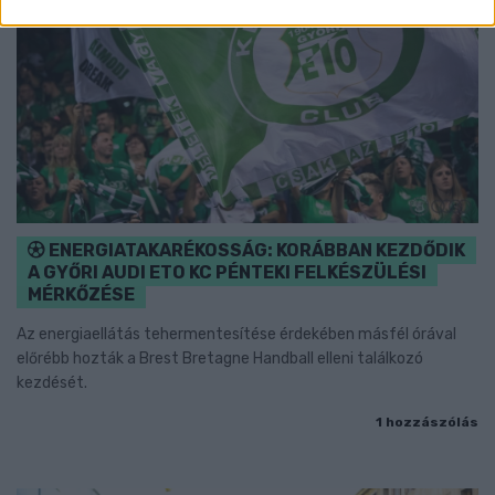
ENERGIATAKARÉKOSSÁG: KORÁBBAN KEZDŐDIK
A GYŐRI AUDI ETO KC PÉNTEKI FELKÉSZÜLÉSI
MÉRKŐZÉSE
Az energiaellátás tehermentesítése érdekében másfél órával
előrébb hozták a Brest Bretagne Handball elleni találkozó
kezdését.
1 hozzászólás