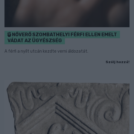
NŐVERŐ SZOMBATHELYI FÉRFI ELLEN EMELT
VÁDAT AZ ÜGYÉSZSÉG
A férfi a nyílt utcán kezdte verni áldozatát.
Szólj hozzá!