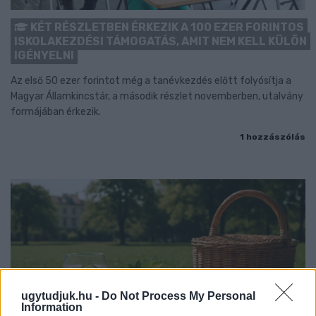
KÉT RÉSZLETBEN ÉRKEZIK A 100 EZER FORINTOS
ISKOLAKEZDÉSI TÁMOGATÁS, AMIT NEM KELL KÜLÖN
IGÉNYELNI
Az első 50 ezer forintot még a tanévkezdés előtt folyósítja a
Magyar Államkincstár, a második részlet novemberben, utalvány
formájában érkezik.
1 hozzászólás
ugytudjuk.hu -
Do Not Process My Personal
Information