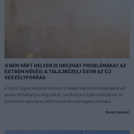
NEM VÁRT HELYEN IS OKOZHAT PROBLÉMÁKAT AZ
EXTRÉM HŐSÉG: A TALAJKÖZELI ÓZON AZ ÚJ
VESZÉLYFORRÁS
A forró, napos időjárás kedvez a talajközeli ózon kialakulásának,
amely irritálhatja a légutakat, ronthatja a tüdő működését és
különösen veszélyes lehet a krónikus betegek számára.
Szólj hozzá!