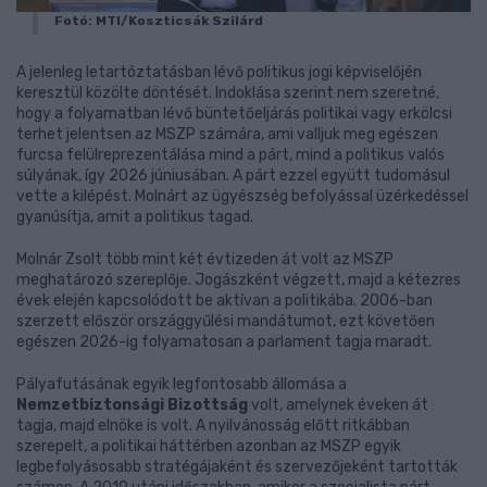
Fotó: MTI/Koszticsák Szilárd
A jelenleg letartóztatásban lévő politikus jogi képviselőjén
keresztül közölte döntését. Indoklása szerint nem szeretné,
hogy a folyamatban lévő büntetőeljárás politikai vagy erkölcsi
terhet jelentsen az MSZP számára, ami valljuk meg egészen
furcsa felülreprezentálása mind a párt, mind a politikus valós
súlyának, így 2026 júniusában. A párt ezzel együtt tudomásul
vette a kilépést. Molnárt az ügyészség befolyással üzérkedéssel
gyanúsítja, amit a politikus tagad.
Molnár Zsolt több mint két évtizeden át volt az MSZP
meghatározó szereplője. Jogászként végzett, majd a kétezres
évek elején kapcsolódott be aktívan a politikába. 2006-ban
szerzett először országgyűlési mandátumot, ezt követően
egészen 2026-ig folyamatosan a parlament tagja maradt.
Pályafutásának egyik legfontosabb állomása a
Nemzetbiztonsági Bizottság
volt, amelynek éveken át
tagja, majd elnöke is volt. A nyilvánosság előtt ritkábban
szerepelt, a politikai háttérben azonban az MSZP egyik
legbefolyásosabb stratégájaként és szervezőjeként tartották