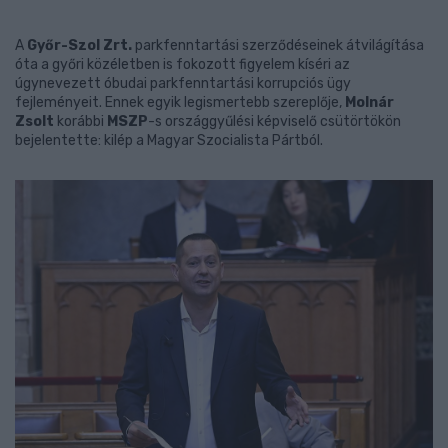
A
Győr-Szol Zrt.
parkfenntartási szerződéseinek átvilágítása
óta a győri közéletben is fokozott figyelem kíséri az
úgynevezett óbudai parkfenntartási korrupciós ügy
fejleményeit. Ennek egyik legismertebb szereplője,
Molnár
Zsolt
korábbi
MSZP
-s országgyűlési képviselő csütörtökön
bejelentette: kilép a Magyar Szocialista Pártból.