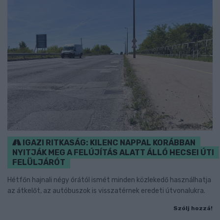
IGAZI RITKASÁG: KILENC NAPPAL KORÁBBAN
NYITJÁK MEG A FELÚJÍTÁS ALATT ÁLLÓ HECSEI ÚTI
FELÜLJÁRÓT
Hétfőn hajnali négy órától ismét minden közlekedő használhatja
az átkelőt, az autóbuszok is visszatérnek eredeti útvonalukra.
Szólj hozzá!