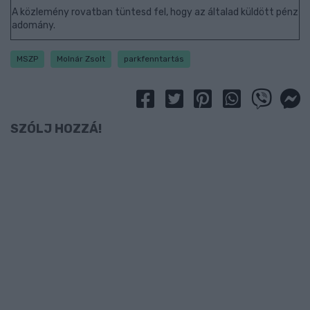
A közlemény rovatban tüntesd fel, hogy az általad küldött pénz
adomány.
MSZP
Molnár Zsolt
parkfenntartás
SZÓLJ HOZZÁ!