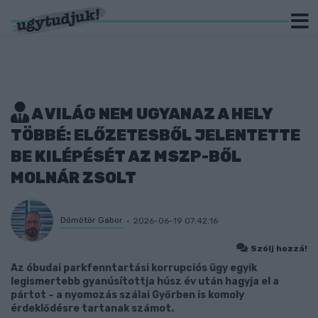
A VILÁG NEM UGYANAZ A HELY
TÖBBÉ: ELŐZETESBŐL JELENTETTE
BE KILÉPÉSÉT AZ MSZP-BŐL
MOLNÁR ZSOLT
Dömötör Gábor
2026-06-19 07:42:16
Szólj hozzá!
Az óbudai parkfenntartási korrupciós ügy egyik
legismertebb gyanúsítottja húsz év után hagyja el a
pártot – a nyomozás szálai Győrben is komoly
érdeklődésre tartanak számot.