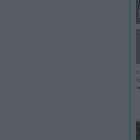
A
f
n