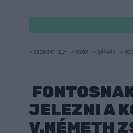
SZOMBATHELY
GYŐR
SÁRVÁR
KÖ
FONTOSNAK
JELEZNI A 
V.NÉMETH Z