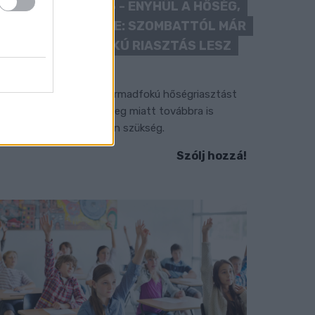
KÁNIKULA 2026 - ENYHÜL A HŐSÉG,
DE MÉG NINCS VÉGE: SZOMBATTÓL MÁR
“CSAK” MÁSODFOKÚ RIASZTÁS LESZ
ÉRVÉNYBEN
 július vége óta tartó harmadfokú hőségriasztást
érséklik, de a tartós meleg miatt továbbra is
okozott óvatosságra van szükség.
Szólj hozzá!