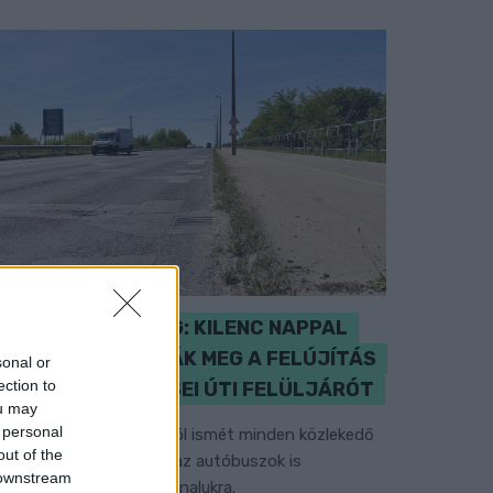
IGAZI RITKASÁG: KILENC NAPPAL
KORÁBBAN NYITJÁK MEG A FELÚJÍTÁS
sonal or
ection to
ALATT ÁLLÓ HECSEI ÚTI FELÜLJÁRÓT
ou may
 personal
étfőn hajnali négy órától ismét minden közlekedő
out of the
asználhatja az átkelőt, az autóbuszok is
 downstream
isszatérnek eredeti útvonalukra.