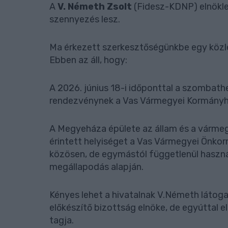
A
V. Németh Zsolt
(Fidesz-KDNP) elnökle
szennyezés lesz.
Ma érkezett szerkesztőségünkbe egy közl
Ebben az áll, hogy:
A 2026. június 18-i időponttal a szombat
rendezvénynek a Vas Vármegyei Kormányhiv
A Megyeháza épülete az állam és a vármeg
érintett helyiséget a Vas Vármegyei Önko
közösen, de egymástól függetlenül használ
megállapodás alapján.
Kényes lehet a hivatalnak V.Németh látog
előkészítő bizottság elnöke, de egyúttal e
tagja.