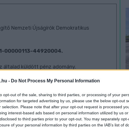
ítő Nemzeti Újságírók Demokratikus
01-00000113-44920004.
z általad küldött pénz adomány.
.hu -
Do Not Process My Personal Information
a
to opt-out of the sale, sharing to third parties, or processing of your per
formation for targeted advertising by us, please use the below opt-out s
r selection. Please note that after your opt-out request is processed y
eing interest-based ads based on personal information utilized by us or
H
disclosed to third parties prior to your opt-out. You may separately opt-
h
losure of your personal information by third parties on the IAB’s list of
v