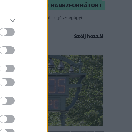
MEGHIBÁSODOTT TRANSZFORMÁTORT
egkezdték az elhalasztott egészségügyi
llátásokat.
Szólj hozzá!