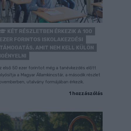
KÉT RÉSZLETBEN ÉRKEZIK A 100
EZER FORINTOS ISKOLAKEZDÉSI
TÁMOGATÁS, AMIT NEM KELL KÜLÖN
IGÉNYELNI
z első 50 ezer forintot még a tanévkezdés előtt
olyósítja a Magyar Államkincstár, a második részlet
ovemberben, utalvány formájában érkezik.
1 hozzászólás