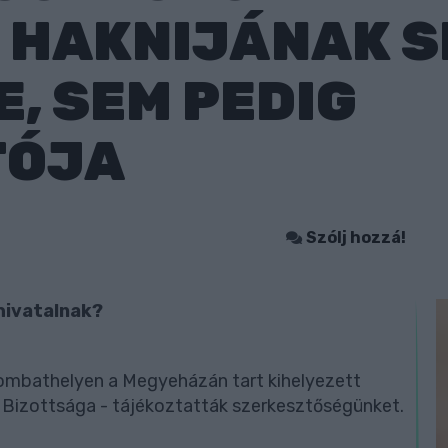
 HAKNIJÁNAK 
, SEM PEDIG
TÓJA
Szólj hozzá!
hivatalnak?
zombathelyen a Megyeházán tart kihelyezett
s Bizottsága - tájékoztatták szerkesztőségünket.