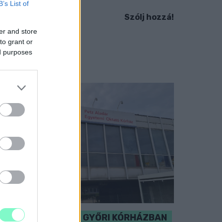
B’s List of
Szólj hozzá!
er and store
to grant or
ed purposes
KICSERÉLTÉK A GYŐRI KÓRHÁZBAN