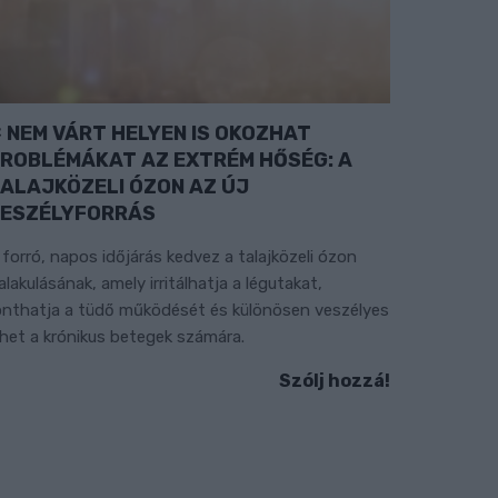
NEM VÁRT HELYEN IS OKOZHAT
ROBLÉMÁKAT AZ EXTRÉM HŐSÉG: A
ALAJKÖZELI ÓZON AZ ÚJ
ESZÉLYFORRÁS
 forró, napos időjárás kedvez a talajközeli ózon
ialakulásának, amely irritálhatja a légutakat,
onthatja a tüdő működését és különösen veszélyes
ehet a krónikus betegek számára.
Szólj hozzá!