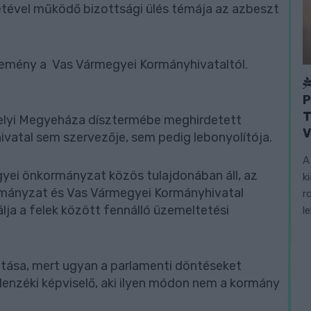
tével működő bizottsági ülés témája az azbeszt
emény a Vas Vármegyei Kormányhivataltól.
P
T
helyi Megyeháza dísztermébe meghirdetett
V
atal sem szervezője, sem pedig lebonyolítója.
A
yei önkormányzat közös tulajdonában áll, az
k
rmányzat és Vas Vármegyei Kormányhivatal
r
ja a felek között fennálló üzemeltetési
l
atása, mert ugyan a parlamenti döntéseket
llenzéki képviselő, aki ilyen módon nem a kormány