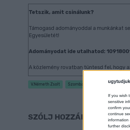
Tetszik, amit csinálunk?
Támogasd adományoddal a munkánkat seg
Egyesületét!
Adományodat ide utalhatod: 109180
A közlemény rovatban tüntesd fel, hogy a
ugytudjuk
V.Németh Zsolt
Szombathely
Vas Megyeház
If you wish 
sensitive in
confirm you
continue se
SZÓLJ HOZZÁ!
information 
further disc