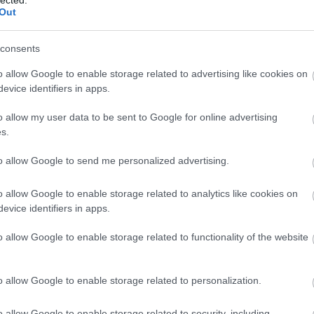
s
zért vállalom a felelősséget!
Out
a
nté fel Önt, mert elkezdődne az út kiépítése?
consents
o allow Google to enable storage related to advertising like cookies on
tépítés nem a társulat közfeladata, hanem a 2008.
evice identifiers in apps.
tési megállapodás tárgya volt, amely jogi és
o allow my user data to be sent to Google for online advertising
 azóta.
s.
os alkalommal a beruházással érintett
to allow Google to send me personalized advertising.
tt beszélgettünk volna erről ismételten a város
o allow Google to enable storage related to analytics like cookies on
s előtt kértünk időpontot, sajnos nem tudott
evice identifiers in apps.
tt volna és még most is lenne mit megbeszélni.
o allow Google to enable storage related to functionality of the website
ulásnál?
o allow Google to enable storage related to personalization.
ellenőrző bizottság és könyvelő működik, a NAV
ességi felügyeleti eljárás mellett. Soha nem volt
o allow Google to enable storage related to security, including