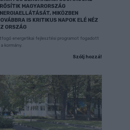
RŐSÍTIK MAGYARORSZÁG
NERGIAELLÁTÁSÁT, MIKÖZBEN
OVÁBBRA IS KRITIKUS NAPOK ELÉ NÉZ
Z ORSZÁG
tfogó energetikai fejlesztési programot fogadott
l a kormány.
Szólj hozzá!