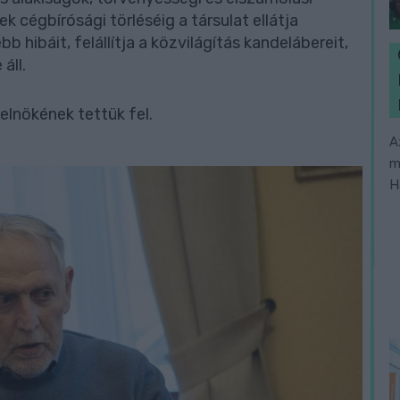
cégbírósági törléséig a társulat ellátja
b hibáit, felállítja a közvilágítás kandelábereit,
áll.
 elnökének tettük fel.
A
m
H