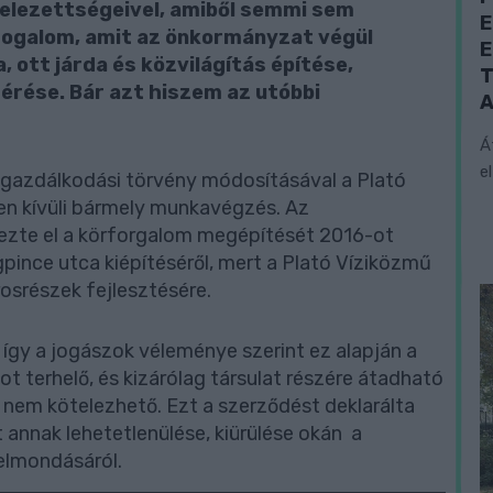
ötelezettségeivel, amiből semmi sem
E
rfogalom, amit az önkormányzat végül
E
, ott járda és közvilágítás építése,
T
érése. Bár azt hiszem az utóbbi
A
Á
e
vízgazdálkodási törvény módosításával a Plató
ten kívüli bármely munkavégzés. Az
zte el a körforgalom megépítését 2016-ot
pince utca kiépítéséről, mert a Plató Víziközmű
rosrészek fejlesztésére.
 így a jogászok véleménye szerint ez alapján a
t terhelő, és kizárólag társulat részére átadható
nem kötelezhető. Ezt a szerződést deklarálta
annak lehetetlenülése, kiürülése okán a
elmondásáról.