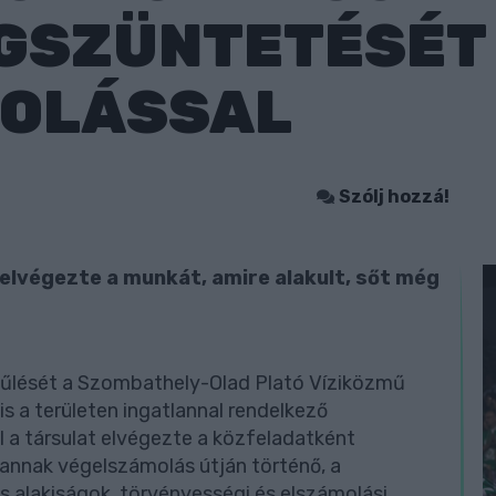
EGSZÜNTETÉSÉT
OLÁSSAL
Szólj hozzá!
 elvégezte a munkát, amire alakult, sőt még
űlését a Szombathely-Olad Plató Víziközmű
is a területen ingatlannal rendelkező
l a társulat elvégezte a közfeladatként
 annak végelszámolás útján történő, a
és alakiságok, törvényességi és elszámolási