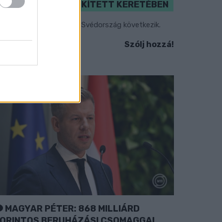
VÁLOGATOTT SZŰKÍTETT KERETÉBEN
sztország, Szlovénia és Svédország következik.
Szólj hozzá!
MAGYAR PÉTER: 868 MILLIÁRD
ORINTOS BERUHÁZÁSI CSOMAGGAL