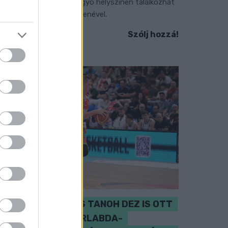
zeptember 7-én rendhagyó helyszínen találkozhat
 közönség a klasszikus zenével.
Szólj hozzá!
PERL, VÁRADI ÉS TANOH DEZ IS OTT
VAN A FÉRFI KOSÁRLABDA-