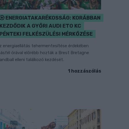
ENERGIATAKARÉKOSSÁG: KORÁBBAN
KEZDŐDIK A GYŐRI AUDI ETO KC
PÉNTEKI FELKÉSZÜLÉSI MÉRKŐZÉSE
z energiaellátás tehermentesítése érdekében
ásfél órával előrébb hozták a Brest Bretagne
andball elleni találkozó kezdését.
1 hozzászólás