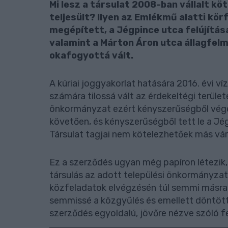
Mi lesz a társulat 2008-ban vállalt k
teljesült? Ilyen az Emlékmű alatti kö
megépített, a Jégpince utca felújítása
valamint a Márton Áron utca állagfelm
okafogyottá vált.
A kúriai joggyakorlat hatására 2016. évi 
számára tilossá vált az érdekeltégi terüle
önkormányzat ezért kényszerűségből vége
követően, és kényszerűségből tett le a Jég
Társulat tagjai nem kötelezhetőek más vá
Ez a szerződés ugyan még papíron létezik,
társulás az adott települési önkormányzato
közfeladatok elvégzésén túl semmi másra 
semmissé a közgyűlés és emellett döntött 
szerződés egyoldalú, jövőre nézve szóló f