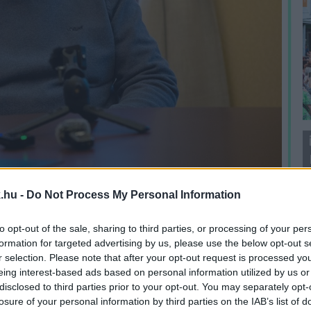
.hu -
Do Not Process My Personal Information
J
f
to opt-out of the sale, sharing to third parties, or processing of your per
é
formation for targeted advertising by us, please use the below opt-out s
számolással történő megszüntetését. A társulás
r selection. Please note that after your opt-out request is processed y
,és csatornahálózatot megépítette, amelyek
eing interest-based ads based on personal information utilized by us or
hibapontot rögzítettünk a még át nem vett
disclosed to third parties prior to your opt-out. You may separately opt-
 a társulatot terheli, de aztán ezzel vége lehet
losure of your personal information by third parties on the IAB’s list of