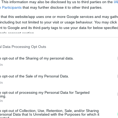
. This information may also be disclosed by us to third parties on the
IA
si eljárás során kerül sor a részletes pénzügyi
Participants
that may further disclose it to other third parties.
dása majd a végelszámolási mérleget elfogadó
 that this website/app uses one or more Google services and may gath
including but not limited to your visit or usage behaviour. You may click 
 to Google and its third-party tags to use your data for below specifi
ogle consent section.
pett törvényi szintű jogszabályi változást követ,
l Data Processing Opt Outs
jelentető közfeladatok ellátásán túl más építési
rbantartási munkáin kívül nem láthat el.
o opt-out of the Sharing of my personal data.
In
o opt-out of the Sale of my Personal Data.
In
s kiépítését a társulás megkezdte, holott
to opt-out of processing my Personal Data for Targeted
a jogszabályi változás okozta tilalom?
N
ing.
In
F
pítését, ugyanist ezt a helyi szabályzatok, és
o opt-out of Collection, Use, Retention, Sale, and/or Sharing
A
ersonal Data that Is Unrelated with the Purposes for which it
 egy már megkezdett, lakosság által kért feladat.
lected.