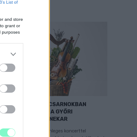
B’s List of
er and store
to grant or
ed purposes
EXTRA: A VÁSÁRCSARNOKBAN
YITJA ÚJ ÉVADÁT A GYŐRI
ILHARMONIKUS ZENEKAR
 „Zenélő piac” című különleges koncerttel