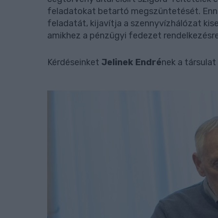
feladatokat betartó megszüntetését. Ennek 
feladatát, kijavítja a szennyvízhálózat kiseb
amikhez a pénzügyi fedezet rendelkezésre 
Kérdéseinket
Jelinek Endré
nek a társulat