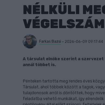
NÉLKÜLI M
VÉGELSZÁM
Farkas Bazsi
2026-06-09 09:17:44
A társulat elnöke szerint a szervezet
annál többet is.
Pénteken tartotta meg rendes éves közgy
Társulat, ahol többek között a tagok, vagy
tulajdonosok arról is döntöttek, hogy mive
feladatba vehető munkákat, így elrendelik
cégtörvény által előírt szigorú feltételek 