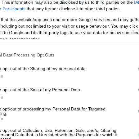
ogyan gondolkodott a gyermekekről a belügy alá
. This information may also be disclosed by us to third parties on the
IA
Participants
that may further disclose it to other third parties.
 that this website/app uses one or more Google services and may gath
központú gondolkodás helyébe végre a
including but not limited to your visit or usage behaviour. You may click 
 to Google and its third-party tags to use your data for below specifi
 kell állítani. Ez az eset is arra erősít rá, hogy
ogle consent section.
rmekekkel.
l Data Processing Opt Outs
osan tájékoztasson a gyermek állapotáról és a
o opt-out of the Sharing of my personal data.
N
In
F
o opt-out of the Sale of my Personal Data.
A
In
ítő Nemzeti Újságírók Demokratikus
s
to opt-out of processing my Personal Data for Targeted
a
ing.
In
01-00000113-44920004.
o opt-out of Collection, Use, Retention, Sale, and/or Sharing
ersonal Data that Is Unrelated with the Purposes for which it
lected.