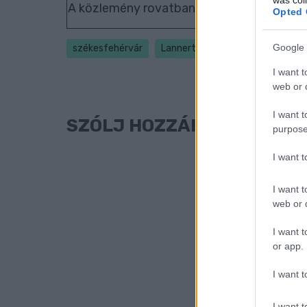
A közlemény rovatban tüntesd fel, hogy a
Opted 
Google 
székesfehérvár
Lannert Judit
József Attila 
I want t
web or d
I want t
SZÓLJ HOZZÁ!
purpose
I want 
I want t
web or d
I want t
or app.
I want t
I want t