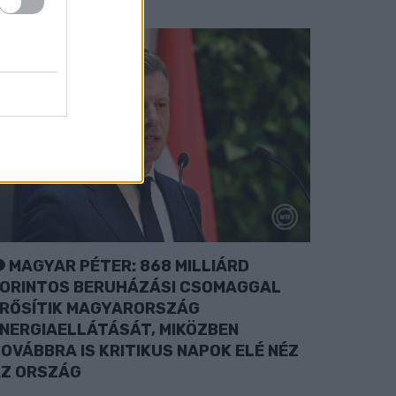
MAGYAR PÉTER: 868 MILLIÁRD
ORINTOS BERUHÁZÁSI CSOMAGGAL
RŐSÍTIK MAGYARORSZÁG
NERGIAELLÁTÁSÁT, MIKÖZBEN
OVÁBBRA IS KRITIKUS NAPOK ELÉ NÉZ
Z ORSZÁG