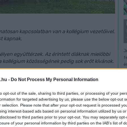
amatosan kapcsolatban van a kollégium vezetőivel.
st kapnak.
J
élyen együttérzek. Az érintett diáknak mielőbbi
f
 a kollégium közösségének pedig sok erőt kívánok.
é
 tragikus esemény történt, ami egyértelműen
.hu -
Do Not Process My Personal Information
a legsúlyosabb mentális terheikkel is magukra
to opt-out of the sale, sharing to third parties, or processing of your per
formation for targeted advertising by us, please use the below opt-out s
r selection. Please note that after your opt-out request is processed y
etekben többször is beszéltem: a gyermekek és
eing interest-based ads based on personal information utilized by us or
ég a korábbi oktatáspolitika számára nem volt
disclosed to third parties prior to your opt-out. You may separately opt-
a minisztérium sokszor még az ilyen esetekre
losure of your personal information by third parties on the IAB’s list of