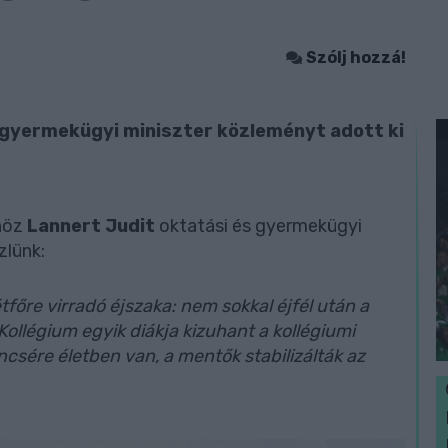
Szólj hozzá!
s gyermekügyi miniszter közleményt adott ki
höz
Lannert Judit
oktatási és gyermekügyi
zlünk:
főre virradó éjszaka: nem sokkal éjfél után a
Kollégium egyik diákja kizuhant a kollégiumi
csére életben van, a mentők stabilizálták az