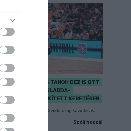
PERL, VÁRADI ÉS TANOH DEZ IS OTT
VAN A FÉRFI KOSÁRLABDA-
VÁLOGATOTT SZŰKÍTETT KERETÉBEN
sztország, Szlovénia és Svédország következik.
Szólj hozzá!