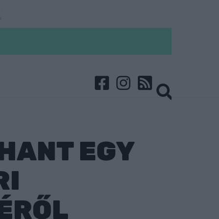
HANT EGY
RI
TÉRŐL