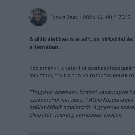
Farkas Bazsi
2026-06-08 11:33:13
A diák életben maradt, az oktatási é
a témában.
Közleményt jutatott el szerkesztőségünk
miniszter, amit alább változtatás nélkül kö
"Tragikus esemény történt vasárnapról hét
székesfehérvári József Attila Középiskolai 
épület ötödik emeletéről. A gyermek szeren
állapotát, jelenleg kórházban ápolják.