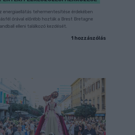
z energiaellátás tehermentesítése érdekében
ásfél órával előrébb hozták a Brest Bretagne
andball elleni találkozó kezdését.
1 hozzászólás