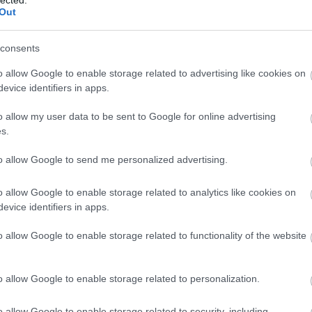
z általad küldött pénz adomány.
Out
consents
Középiskolai Kollégium
o allow Google to enable storage related to advertising like cookies on
evice identifiers in apps.
o allow my user data to be sent to Google for online advertising
s.
to allow Google to send me personalized advertising.
o allow Google to enable storage related to analytics like cookies on
evice identifiers in apps.
o allow Google to enable storage related to functionality of the website
É
o allow Google to enable storage related to personalization.
o allow Google to enable storage related to security, including