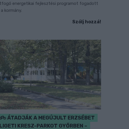
tfogó energetikai fejlesztési programot fogadott
l a kormány.
Szólj hozzá!
ÁTADJÁK A MEGÚJULT ERZSÉBET
LIGETI KRESZ-PARKOT GYŐRBEN –