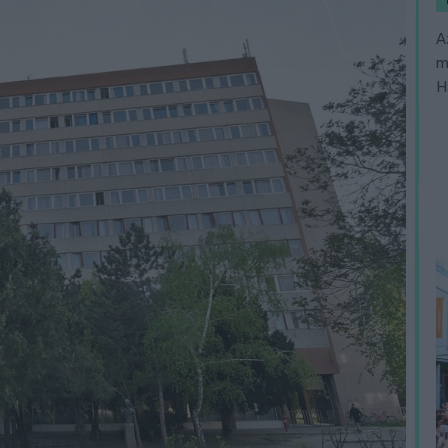
A
m
H