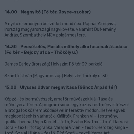
14.00 Megnyitó (Fő tér, Joyce-szobor)
A nyitó eseményen beszédet mond őex. Ragnar Almqvist,
Írország magyarországi nagykövete, valamint Dr. Nemény
András, Szombathely MJV polgármestere.
14.30 Pecsételés, Murális műhely alkotásainak átadása
(Fő tér – Bejczy utca – Thököly u.)
James Earley (Írország) Helyszín: Fő tér 39. parkoló
Szántó István (Magyarország) Helyszín: Thököly u. 30.
15.00 Ulysses Udvar megnyitása (Göncz Árpád tér)
Képző- és iparművészek, amatőr művészek kiállítása és
műhelyei a téren. A program során egy közös festmény is készül
a látogatók közreműködésével interaktív módon, illetve egyéb
meglepetések is várhatók. Kiállítók: Franken Vi – festmény,
grafika, henna, Pópa Kornél – fotó, Szabó Beatrix – fotó, Darvasi
Dóra – textil, fotógrafika, Váraljai Vivien – festő, Herczeg Kinga –
fotó, Szalai Liliána – festő, Bíró Stefi – textil, Yama Art