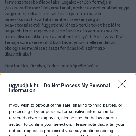
természetesebb állapotába. Legalapvetőbb formája a
„visszavadításnak” folyamatának, amikor az ember abbahagyja
vagy mérsékeli a természetes folyamatokba való
beavatkozást, ezáltal az emberi tevékenységtől,
beavatkozásoktól függetlenül létező területeket hoz létre,
nagyobb teret engedve a természetes folyamatoknak és
minimálisra csökkentve az emberi befolyást. A visszavadítás
témája köré szerveződő kiállítás egymás mellé rendeli az
ökológia és művészet összefonódásából származó
diszciplinákat.
Kurátor: Baki Orsolya, Farkas Imre képzőművész
A kiállítást támogatja: NKA, SZMJV Önkormányzata
ugytudjuk.hu -
Do Not Process My Personal
18.00 Culture Cuvée (Nagyszínpad – Rákóczi F. u.)
Information
A Culture Cuvée egy fiatalos, tanult zenészekből álló csapat,
If you wish to opt-out of the sale, sharing to third parties, or
széles repertoárral, sokféle zenei stílussal. Az együttes
processing of your personal or sensitive information for
különlegessége, hogy a hangszerek közt cselló is szerepel, így
targeted advertising by us, please use the below opt-out
egészen egyedi átdolgozásokat készítenek. A formáció hat éve
section to confirm your selection. Please note that after your
indult, azóta számos koncertet adtak a Dunántúlon, a Balaton-
parti városok rendezvényein, valamint Vas, Veszprém és Győr-
opt-out request is processed you may continue seeing