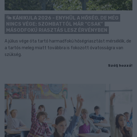
KÁNIKULA 2026 - ENYHÜL A HŐSÉG, DE MÉG
NINCS VÉGE: SZOMBATTÓL MÁR “CSAK”
MÁSODFOKÚ RIASZTÁS LESZ ÉRVÉNYBEN
A július vége óta tartó harmadfokú hőségriasztást mérséklik, de
a tartós meleg miatt továbbra is fokozott óvatosságra van
szükség.
Szólj hozzá!