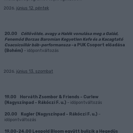
június 12. péntek
20.00
Céllövölde, avagy a Halék vonulása meg a Galád,
Fenemód Borzas Baromian Kegyetlen Kefe és a Kacagtató
Csacsicsillár báb-performansza
–a PUK Csoport előadása
(Bohém)
– időpontváltozás
június 13. szombat
19.00 Horváth Zsombor & Friends – Curlew
(Nagyszínpad – Rákóczi F. u.)
– időpontváltozás
20.00 Kugler (Nagyszínpad – Rákóczi F. u.)
–
időpontváltozás
19.00-24.00 Leopold Bloom együtt bulizik a Hegedüs