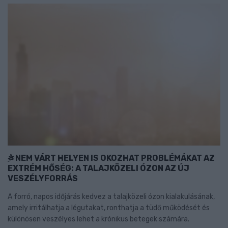
NEM VÁRT HELYEN IS OKOZHAT PROBLÉMÁKAT AZ
EXTRÉM HŐSÉG: A TALAJKÖZELI ÓZON AZ ÚJ
VESZÉLYFORRÁS
A forró, napos időjárás kedvez a talajközeli ózon kialakulásának,
amely irritálhatja a légutakat, ronthatja a tüdő működését és
különösen veszélyes lehet a krónikus betegek számára.