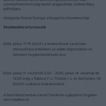
szombathelyi közösségi épület újragondolója, Székely Klára
politológus.
Házigazda: Roznár Gyöngyi, a Nyugat.hu főszerkesztője
Közlekedési információk
június 11-14. között a rendezvények zavartalan
lebonyolítása érdekében az alábbi időpontokban és
helyeken forgalomkorlátozás lesz.
június 11. csütörtök 5.00 – 2026. június 14. vasárnap kb.
12.00 óráig a Rákóczi F. u. Thököly I. u. és Battyhány tér
közötti szakasza lezárásra kerül.
A fenti időtartamban a lezárt területen a gépjármű forgalom
nem haladhat át.