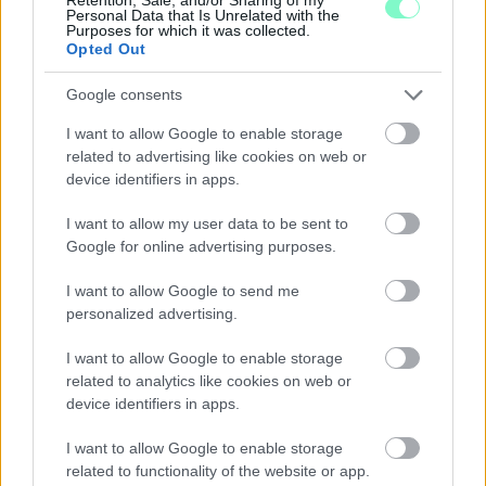
és a festői absztrakció közötti viszonyok folyamatos
Personal Data that Is Unrelated with the
Purposes for which it was collected.
kikísérletezése és újrakonfigurálása zajlik.
Opted Out
Szinyova Gergő festészete az elmúlt évek során a korábbi
Google consents
absztrakt sorozataihoz képest egy markánsan felismerhető,
következetesen épített figuratív nyelvet alakított ki. Képi világa
I want to allow Google to enable storage
gyakran látszólag könnyed, olykor játékos gesztusokból
related to advertising like cookies on web or
építkezik, ugyanakkor e kompozíciók strukturális szintjén rendre
olyan jelentéssűrítés működik, amely a mindennapi
device identifiers in apps.
tapasztalatok mögött húzódó személyes és kollektív
feszültségeket kívánja megjeleníteni. Az ábrázolt jelenetek
I want to allow my user data to be sent to
olykor banálisnak tűnő szituációkból indulnak ki, amelyek a festői
Google for online advertising purposes.
szerkesztés révén elmozdulnak a hétköznapiság evidenciájától,
és egy sajátos, abszurd, gyakran ironikusnak ható dramaturgia
I want to allow Google to send me
hordozóivá válnak.
personalized advertising.
A kompozíciók szervezőelve a minimalista sűrítés, amelyet
I want to allow Google to enable storage
érzékenyen modulált színkapcsolatok és redukált formai
related to analytics like cookies on web or
struktúrák egészítenek ki. E festmények a groteszk realizmus
device identifiers in apps.
és a festészeti absztrakció határterében helyezkednek el: a
figurális elemek és az erőteljesen stilizált térkonstrukciók
egymást kölcsönösen feszítve hozzák létre azt a vizuális
I want to allow Google to enable storage
mezőt, amelyben a jelentésképzés folyamatosan elcsúszik a
related to functionality of the website or app.