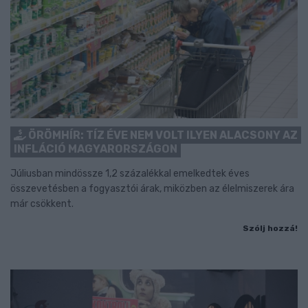
ÖRÖMHÍR: TÍZ ÉVE NEM VOLT ILYEN ALACSONY AZ
INFLÁCIÓ MAGYARORSZÁGON
Júliusban mindössze 1,2 százalékkal emelkedtek éves
összevetésben a fogyasztói árak, miközben az élelmiszerek ára
már csökkent.
Szólj hozzá!