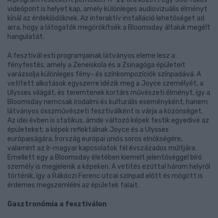
videópont is helyet kap, amely különleges audiovizuális élményt
kínál az érdeklődőknek. Az interaktív installáció lehetőséget ad
arra, hogy a látogatók megörökítsék a Bloomsday általuk megélt
hangulatát.
A fesztivál esti programjainak látványos eleme lesz a
fényfestés, amely a Zeneiskola és a Zsinagóga épületeit
varázsolja különleges fény- és színkompozíciók színpadává. A
vetített alkotások egyszerre idézik meg a Joyce személyét, a
Ulysses világát, és teremtenek kortárs művészeti élményt, így a
Bloomsday nemcsak irodalmi és kulturális eseményként, hanem
látványos összművészeti fesztiválként is várja a közönséget.
Az idei évben is statikus, ámde változó képek festik egyedivé az
épületeket; a képek reflektálnak Joyce és a Ulysses
európaiságára, Írország európai uniós soros elnökségére,
valamint az ír-magyar kapcsolatok fél évszázados múltjára.
Emellett egy a Bloomsday életében kiemelt jelentőséggel bíró
személy is megjelenik a képeken. A vetítés ezúttal három helyről
történik, így a Rákóczi Ferenc utcai színpad előtt és mögött is
érdemes megszemlélni az épületek falait.
Gasztronómia a fesztiválon