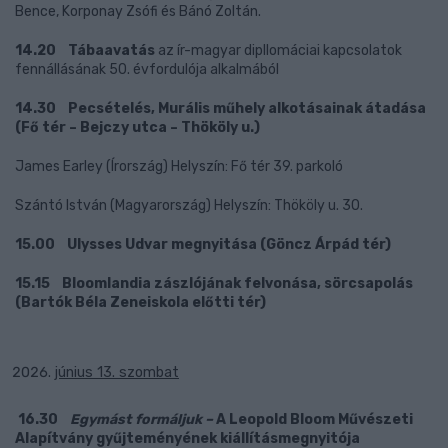
Bence, Korponay Zsófi és Bánó Zoltán.
14.20 Tábaavatás
az ír-magyar dipllomáciai kapcsolatok
fennállásának 50. évfordulója alkalmából
14.30 Pecsételés, Murális műhely alkotásainak átadása
(Fő tér – Bejczy utca – Thököly u.)
James Earley (Írország) Helyszín: Fő tér 39. parkoló
Szántó István (Magyarország) Helyszín: Thököly u. 30.
15.00 Ulysses Udvar megnyitása (Göncz Árpád tér)
15.15 Bloomlandia zászlójának felvonása, sörcsapolás
(Bartók Béla Zeneiskola előtti tér)
június 13. szombat
16.30
Egymást formáljuk
–
A Leopold Bloom Művészeti
Alapítvány gyűjteményének
kiállításmegnyitója