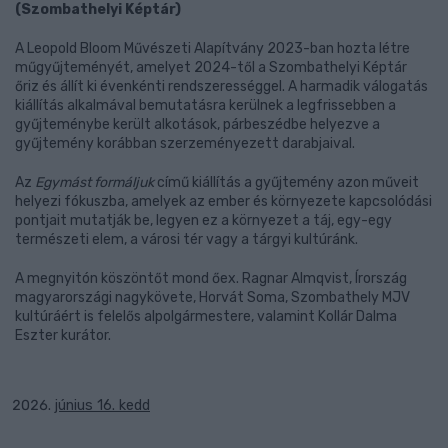
(Szombathelyi Képtár)
A Leopold Bloom Művészeti Alapítvány 2023-ban hozta létre
műgyűjteményét, amelyet 2024-től a Szombathelyi Képtár
őriz és állít ki évenkénti rendszerességgel. A harmadik válogatás
kiállítás alkalmával bemutatásra kerülnek a legfrissebben a
gyűjteménybe került alkotások, párbeszédbe helyezve a
gyűjtemény korábban szerzeményezett darabjaival.
Az
Egymást formáljuk
című kiállítás a gyűjtemény azon műveit
helyezi fókuszba, amelyek az ember és környezete kapcsolódási
pontjait mutatják be, legyen ez a környezet a táj, egy-egy
természeti elem, a városi tér vagy a tárgyi kultúránk.
A megnyitón köszöntőt mond őex. Ragnar Almqvist, Írország
magyarországi nagykövete, Horvát Soma, Szombathely MJV
kultúráért is felelős alpolgármestere, valamint Kollár Dalma
Eszter kurátor.
június 16. kedd