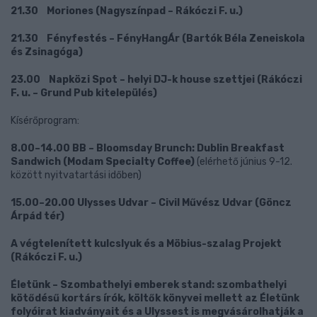
21.30 Moriones (Nagyszínpad – Rákóczi F. u.)
21.30 Fényfestés – FényHangÁr (Bartók Béla Zeneiskola
és Zsinagóga)
23.00 Napközi Spot – helyi DJ-k house szettjei (Rákóczi
F. u. – Grund Pub kitelepülés)
Kísérőprogram:
8.00–14.00 BB – Bloomsday Brunch: Dublin Breakfast
Sandwich (Modam Specialty Coffee)
(elérhető június 9-12.
között nyitvatartási időben)
15.00–20.00 Ulysses Udvar – Civil Művész Udvar (Göncz
Árpád tér)
A végtelenített kulcslyuk és a Möbius-szalag Projekt
(Rákóczi F. u.)
Életünk – Szombathelyi emberek stand: szombathelyi
kötődésű kortárs írók, költők könyvei mellett az Életünk
folyóirat kiadványait és a Ulyssest is megvásárolhatják a