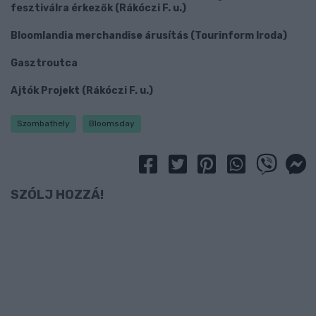
fesztiválra érkezők (Rákóczi F. u.)
Bloomlandia merchandise árusítás (Tourinform Iroda)
Gasztroutca
Ajtók Projekt (Rákóczi F. u.)
Szombathely
Bloomsday
SZÓLJ HOZZÁ!