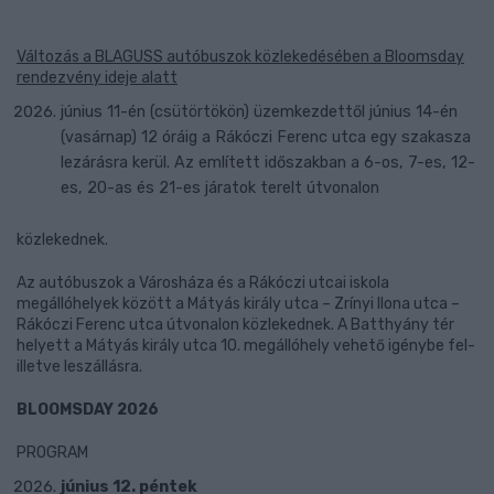
Változás a BLAGUSS autóbuszok közlekedésében a Bloomsday
rendezvény ideje alatt
június 11-én (csütörtökön) üzemkezdettől június 14-én
(vasárnap) 12 óráig a Rákóczi Ferenc utca egy szakasza
lezárásra kerül. Az említett időszakban a 6-os, 7-es, 12-
es, 20-as és 21-es járatok terelt útvonalon
közlekednek.
Az autóbuszok a Városháza és a Rákóczi utcai iskola
megállóhelyek között a Mátyás király utca – Zrínyi Ilona utca –
Rákóczi Ferenc utca útvonalon közlekednek. A Batthyány tér
helyett a Mátyás király utca 10. megállóhely vehető igénybe fel-
illetve leszállásra.
BLOOMSDAY 2026
PROGRAM
június 12. péntek