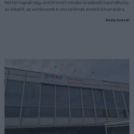
Hétfőn hajnali négy órától ismét minden közlekedő használhatja
az átkelőt, az autóbuszok is visszatérnek eredeti útvonalukra.
Szólj hozzá!