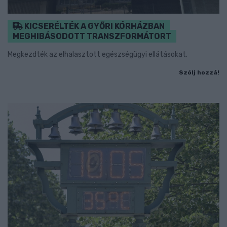
KICSERÉLTÉK A GYŐRI KÓRHÁZBAN
MEGHIBÁSODOTT TRANSZFORMÁTORT
Megkezdték az elhalasztott egészségügyi ellátásokat.
Szólj hozzá!