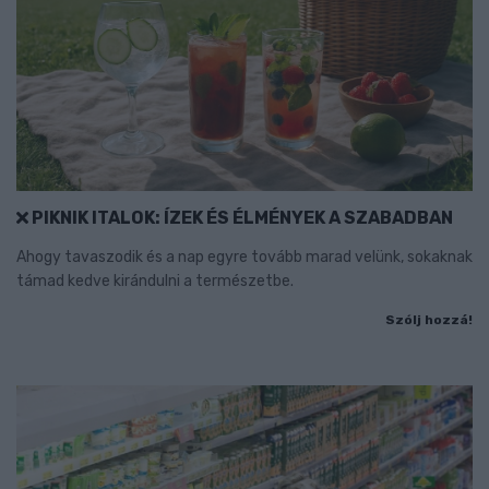
PIKNIK ITALOK: ÍZEK ÉS ÉLMÉNYEK A SZABADBAN
Ahogy tavaszodik és a nap egyre tovább marad velünk, sokaknak
támad kedve kirándulni a természetbe.
Szólj hozzá!