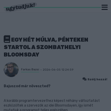
EGY HÉT MÚLVA, PÉNTEKEN
STARTOL A SZOMBATHELYI
BLOOMSDAY
Farkas Bazsi
2026-06-05 12:24:59
Szólj hozzá!
Bajuszod már növeszted?
A korábbi programtervezethez képest néhány változtatást
eszközöltek a szervezők az idei Bloomsdayen, így ismét
mutatjuk a programot teljes egészében.