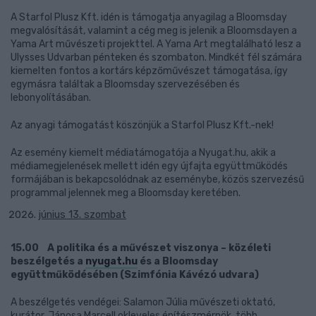
A Starfol Plusz Kft. idén is támogatja anyagilag a Bloomsday
megvalósítását, valamint a cég meg is jelenik a Bloomsdayen a
Yama Art művészeti projekttel. A Yama Art megtalálható lesz a
Ulysses Udvarban pénteken és szombaton. Mindkét fél számára
kiemelten fontos a kortárs képzőművészet támogatása, így
egymásra találtak a Bloomsday szervezésében és
lebonyolításában.
Az anyagi támogatást köszönjük a Starfol Plusz Kft.-nek!
Az esemény kiemelt médiatámogatója a Nyugat.hu, akik a
médiamegjelenések mellett idén egy újfajta együttműködés
formájában is bekapcsolódnak az eseménybe, közös szervezésű
programmal jelennek meg a Bloomsday keretében.
június 13. szombat
15.00 A politika és a művészet viszonya – közéleti
beszélgetés a
nyugat.hu
és a Bloomsday
együttműködésében (Szimfónia Kávézó udvara)
A beszélgetés vendégei: Salamon Júlia művészeti oktató,
kurátor, Jánosa Marcell okleveles építészmérnök, több