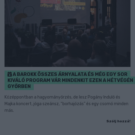
A BAROKK ÖSSZES ÁRNYALATA ÉS MÉG EGY SOR
KIVÁLÓ PROGRAM VÁR MINDENKIT EZEN A HÉTVÉGÉN
GYŐRBEN
Középpontban a hagyományőrzés, de lesz Pogány Induló és
Majka koncert, jóga szeánsz, “borhajózás” és egy csomó minden
más.
Szólj hozzá!