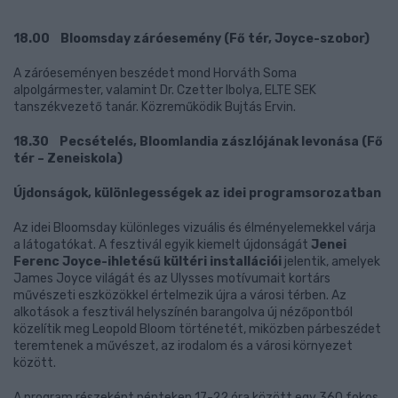
18.00 Bloomsday záróesemény (Fő tér, Joyce-szobor)
A záróeseményen beszédet mond Horváth Soma
alpolgármester, valamint Dr. Czetter Ibolya, ELTE SEK
tanszékvezető tanár. Közreműködik Bujtás Ervin.
18.30 Pecsételés, Bloomlandia zászlójának levonása (Fő
tér – Zeneiskola)
Újdonságok, különlegességek az idei programsorozatban
Az idei Bloomsday különleges vizuális és élményelemekkel várja
a látogatókat. A fesztivál egyik kiemelt újdonságát
Jenei
Ferenc Joyce-ihletésű kültéri installációi
jelentik, amelyek
James Joyce világát és az Ulysses motívumait kortárs
művészeti eszközökkel értelmezik újra a városi térben. Az
alkotások a fesztivál helyszínén barangolva új nézőpontból
közelítik meg Leopold Bloom történetét, miközben párbeszédet
teremtenek a művészet, az irodalom és a városi környezet
között.
A program részeként pénteken 17-22 óra között egy 360 fokos