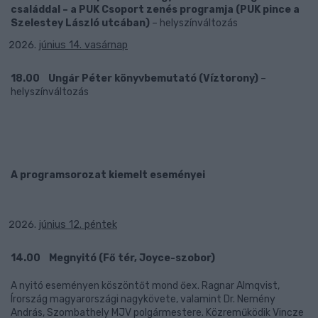
családdal – a PUK Csoport zenés programja (PUK pince a
Szelestey László utcában)
– helyszínváltozás
június 14. vasárnap
18.00 Ungár Péter könyvbemutató (Víztorony)
–
helyszínváltozás
A programsorozat kiemelt eseményei
június 12. péntek
14.00 Megnyitó (Fő tér, Joyce-szobor)
A nyitó eseményen köszöntőt mond őex. Ragnar Almqvist,
Írország magyarországi nagykövete, valamint Dr. Nemény
András, Szombathely MJV polgármestere. Közreműködik Vincze