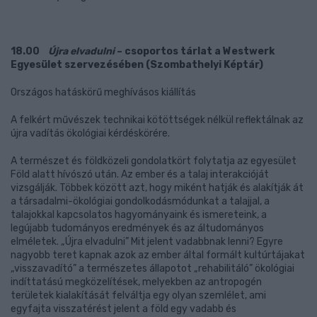
18.00
Újra elvadulni
– csoportos tárlat a Westwerk
Egyesület szervezésében (Szombathelyi Képtár)
Országos hatáskörű meghívásos kiállítás
A felkért művészek technikai kötöttségek nélkül reflektálnak az
újra vadítás ökológiai kérdéskörére.
A természet és földközeli gondolatkört folytatja az egyesület
Föld alatt hívószó után. Az ember és a talaj interakcióját
vizsgálják. Többek között azt, hogy miként hatják és alakítják át
a társadalmi-ökológiai gondolkodásmódunkat a talajjal, a
talajokkal kapcsolatos hagyományaink és ismereteink, a
legújabb tudományos eredmények és az áltudományos
elméletek. „Újra elvadulni” Mit jelent vadabbnak lenni? Egyre
nagyobb teret kapnak azok az ember által formált kultúrtájakat
„visszavadító” a természetes állapotot „rehabilitáló” ökológiai
indíttatású megközelítések, melyekben az antropogén
területek kialakítását felváltja egy olyan szemlélet, ami
egyfajta visszatérést jelent a föld egy vadabb és