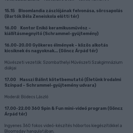
15.15 Bloomlandia zászlójának felvonása, sörcsapolás
(Bartók Béla Zeneiskola előtti tér)
16.00 Kontor Enikő keramikusművész –
kiállításmegnyitó (Schrammel-gyűjtemény)
16.00-20.00 Gyökeres élmények – közös alkotás
kicsiknek és nagyoknak... (Göncz Árpád tér)
Művészeti vezetők: Szombathelyi Művészeti Szakgimnázium
diákjai
17.00 Masszi Bálint kötetbemutató (Életünk Irodalmi
Színpad – Schrammel-gyűjtemény udvara)
Moderál: Bödecs László
17.00-22.00 360 Spin & Fun mini-videó program (Göncz
Árpád tér)
Ingyenes 360 fokos videó-készítés hóbortos kiegészítőkkel a
Bloomsday hangulatában.