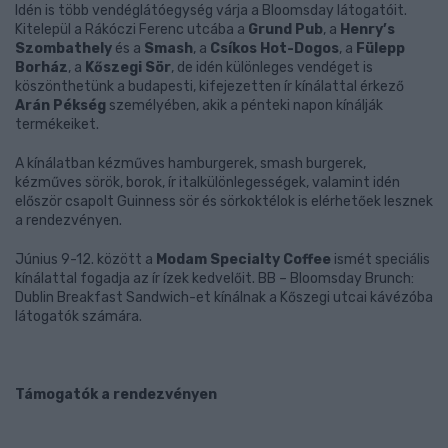
Idén is több vendéglátóegység várja a Bloomsday látogatóit.
Kitelepül a Rákóczi Ferenc utcába a
Grund Pub
, a
Henry’s
Szombathely
és a
Smash
, a
Csíkos Hot-Dogos
, a
Fülepp
Borház
, a
Kőszegi Sör
, de idén különleges vendéget is
köszönthetünk a budapesti, kifejezetten ír kínálattal érkező
Arán Pékség
személyében, akik a pénteki napon kínálják
termékeiket.
A kínálatban kézműves hamburgerek, smash burgerek,
kézműves sörök, borok, ír italkülönlegességek, valamint idén
először csapolt Guinness sör és sörkoktélok is elérhetőek lesznek
a rendezvényen.
Június 9-12. között a
Modam Specialty Coffee
ismét speciális
kínálattal fogadja az ír ízek kedvelőit. BB – Bloomsday Brunch:
Dublin Breakfast Sandwich-et kínálnak a Kőszegi utcai kávézóba
látogatók számára.
Támogatók a rendezvényen