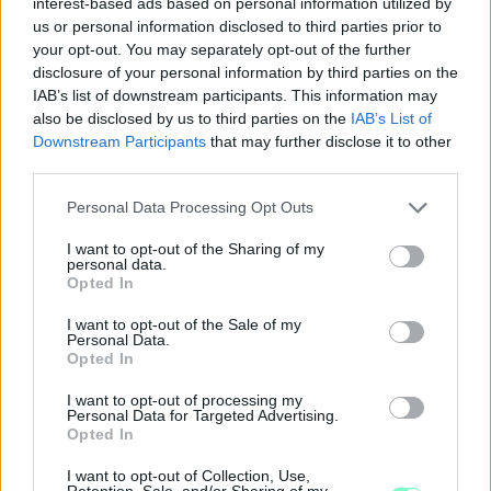
Moson-Sopron megyékben is visszatérő vendégek több városi
interest-based ads based on personal information utilized by
rendezvényen.
us or personal information disclosed to third parties prior to
your opt-out. You may separately opt-out of the further
19.00
Szinyova Gergő:
Manapság, érzések
– az Új Irokéz
disclosure of your personal information by third parties on the
Galéria kiállításmegnyitója (Új Irokéz Galéria)
IAB’s list of downstream participants. This information may
also be disclosed by us to third parties on the
IAB’s List of
A 2026-os Bloomsday programsorozat keretében az Irokéz
Downstream Participants
that may further disclose it to other
Galéria Szinyova Gergő képzőművész Manapság, érzések című
third parties.
kiállításának ad otthont. A tárlat a művész közelmúltbeli
festészeti munkáiból kínál válogatást: egyrészt visszatekintést
Please note that this website/app uses one or more Google
Personal Data Processing Opt Outs
nyújt a 2025 őszén az acb Galériában bemutatott Hotel
services and may gather and store information including but
Paradiso című bemutatkozó kiállítás egyes darabjaira, másrészt
not limited to your visit or usage behaviour. You may click to
I want to opt-out of the Sharing of my
olyan műveket is felvonultat, amelyek eddig még nem kerültek
personal data.
grant or deny consent to Google and its third-party tags to
nyilvános bemutatásra. A prezentáció központi elemét
Opted In
ugyanakkor a kifejezetten erre az alkalomra létrehozott, új
use your data for below specified purposes in below Google
festmények alkotják, amely az alkotó festői gondolkodásának
consent section.
I want to opt-out of the Sale of my
aktuális irányait jelölik ki.
Personal Data.
Opted In
Csakúgy, mint azok a kiállítás részét képező papíralapú
festmények, amelyek gyakran a műtermi folyamatok
I want to opt-out of processing my
Personal Data for Targeted Advertising.
közvetlenebb rétegeibe engednek betekintést. Ezek a darabok
Opted In
nem pusztán előkészítő jellegű dokumentumokként
értelmezhetők, hanem a művész képi gondolkodásának olyan
I want to opt-out of Collection, Use,
autonóm tereiként, ahol a figurativitás, a redukált formanyelv
Retention, Sale, and/or Sharing of my