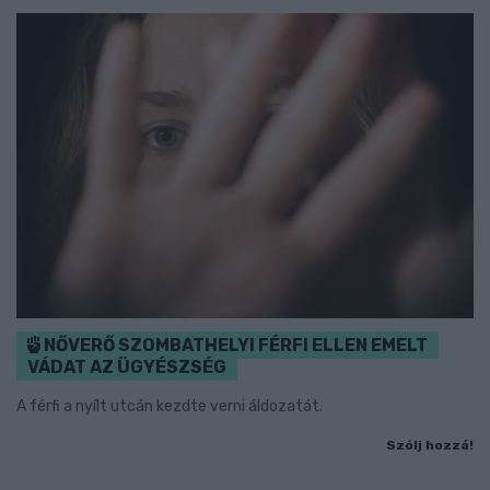
NŐVERŐ SZOMBATHELYI FÉRFI ELLEN EMELT
VÁDAT AZ ÜGYÉSZSÉG
A férfi a nyílt utcán kezdte verni áldozatát.
Szólj hozzá!