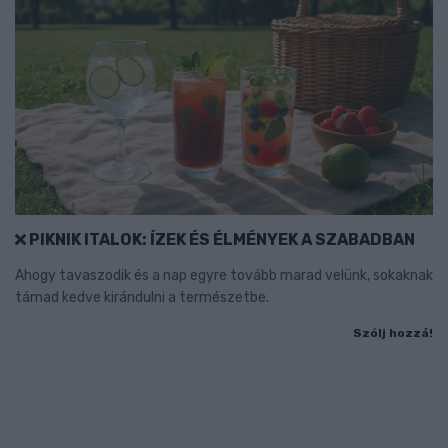
PIKNIK ITALOK: ÍZEK ÉS ÉLMÉNYEK A SZABADBAN
Ahogy tavaszodik és a nap egyre tovább marad velünk, sokaknak
támad kedve kirándulni a természetbe.
Szólj hozzá!