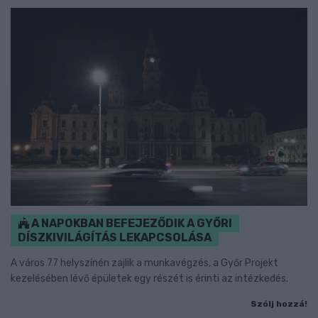
A NAPOKBAN BEFEJEZŐDIK A GYŐRI
DÍSZKIVILÁGÍTÁS LEKAPCSOLÁSA
A város 77 helyszínén zajlik a munkavégzés, a Győr Projekt
kezelésében lévő épületek egy részét is érinti az intézkedés.
Szólj hozzá!