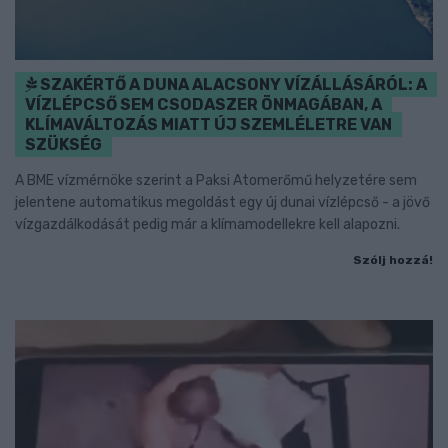
SZAKÉRTŐ A DUNA ALACSONY VÍZÁLLÁSÁRÓL: A
VÍZLÉPCSŐ SEM CSODASZER ÖNMAGÁBAN, A
KLÍMAVÁLTOZÁS MIATT ÚJ SZEMLÉLETRE VAN
SZÜKSÉG
A BME vízmérnöke szerint a Paksi Atomerőmű helyzetére sem
jelentene automatikus megoldást egy új dunai vízlépcső - a jövő
vízgazdálkodását pedig már a klímamodellekre kell alapozni.
Szólj hozzá!