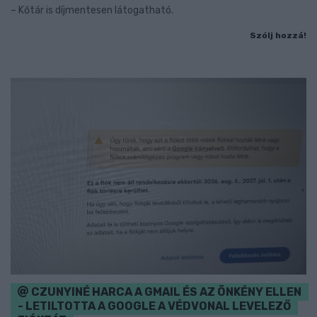
– Kőtár is díjmentesen látogatható.
Szólj hozzá!
CZUNYINÉ HARCA A GMAIL ÉS AZ ÖNKÉNY ELLEN
- LETILTOTTA A GOOGLE A VÉDVONAL LEVELEZŐ