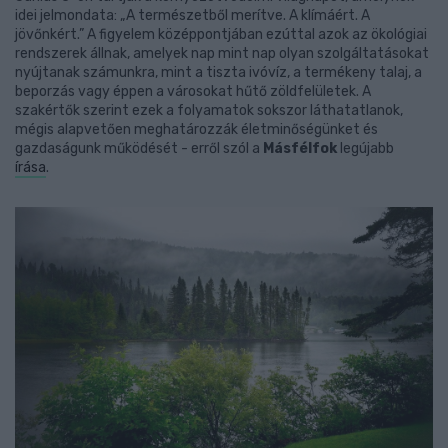
idei jelmondata: „A természetből merítve. A klímáért. A
jövőnkért.” A figyelem középpontjában ezúttal azok az ökológiai
rendszerek állnak, amelyek nap mint nap olyan szolgáltatásokat
nyújtanak számunkra, mint a tiszta ivóvíz, a termékeny talaj, a
beporzás vagy éppen a városokat hűtő zöldfelületek. A
szakértők szerint ezek a folyamatok sokszor láthatatlanok,
mégis alapvetően meghatározzák életminőségünket és
gazdaságunk működését - erről szól a
Másfélfok
legújabb
írása
.