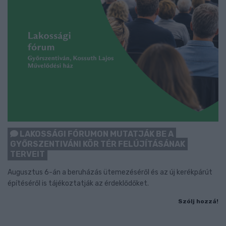
LAKOSSÁGI FÓRUMON MUTATJÁK BE A
GYŐRSZENTIVÁNI KÖR TÉR FELÚJÍTÁSÁNAK
TERVEIT
Augusztus 6-án a beruházás ütemezéséről és az új kerékpárút
építéséről is tájékoztatják az érdeklődőket.
Szólj hozzá!