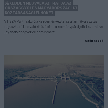
KEDDEN MEGVÁLASZTHATJA AZ
ORSZÁGGYŰLÉS MAGYARORSZÁG ÚJ
KÖZTÁRSASÁGI ELNÖKÉT
A TISZA Párt frakciója kezdeményezte az államfőválasztás
augusztus 11-re való kitűzését - a kormánypárti jelölt személye
ugyanakkor egyelőre nem ismert.
Szólj hozzá!