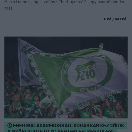
Majka koncert, jóga szeánsz, “borhajózás” és egy csomó minden
más.
Szólj hozzá!
ENERGIATAKARÉKOSSÁG: KORÁBBAN KEZDŐDIK
A GYŐRI AUDI ETO KC PÉNTEKI FELKÉSZÜLÉSI