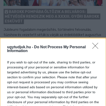
BAROKK POMPÁBA ÖLTÖZIK A BELVÁROS:
HÉTVÉGÉN RENDEZIK MEG A XXXIII. GYŐRI BAROKK
ESKÜVŐT
Jubileumi fogadalom megerősítés, történelmi felvonulás,
tűzshow és vezetett séták is várják az érdeklődőket augusztus
7–8-án.
ugytudjuk.hu -
Do Not Process My Personal
Szólj hozzá!
Information
If you wish to opt-out of the sale, sharing to third parties, or
processing of your personal or sensitive information for
targeted advertising by us, please use the below opt-out
section to confirm your selection. Please note that after your
opt-out request is processed you may continue seeing
interest-based ads based on personal information utilized by
us or personal information disclosed to third parties prior to
your opt-out. You may separately opt-out of the further
disclosure of your personal information by third parties on the