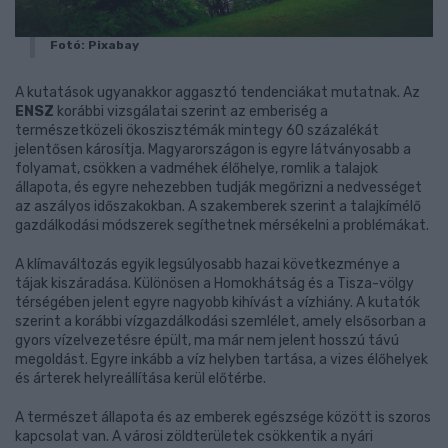
Fotó: Pixabay
A kutatások ugyanakkor aggasztó tendenciákat mutatnak. Az
ENSZ
korábbi vizsgálatai szerint az emberiség a
természetközeli ökoszisztémák mintegy 60 százalékát
jelentősen károsítja. Magyarországon is egyre látványosabb a
folyamat, csökken a vadméhek élőhelye, romlik a talajok
állapota, és egyre nehezebben tudják megőrizni a nedvességet
az aszályos időszakokban. A szakemberek szerint a talajkímélő
gazdálkodási módszerek segíthetnek mérsékelni a problémákat.
A klímaváltozás egyik legsúlyosabb hazai következménye a
tájak kiszáradása. Különösen a Homokhátság és a Tisza-völgy
térségében jelent egyre nagyobb kihívást a vízhiány. A kutatók
szerint a korábbi vízgazdálkodási szemlélet, amely elsősorban a
gyors vízelvezetésre épült, ma már nem jelent hosszú távú
megoldást. Egyre inkább a víz helyben tartása, a vizes élőhelyek
és árterek helyreállítása kerül előtérbe.
A természet állapota és az emberek egészsége között is szoros
kapcsolat van. A városi zöldterületek csökkentik a nyári