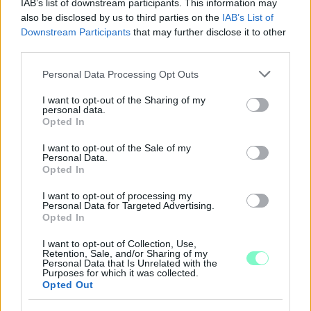
IAB’s list of downstream participants. This information may
also be disclosed by us to third parties on the
IAB’s List of
Downstream Participants
that may further disclose it to other
third parties.
Please note that this website/app uses one or more Google
Personal Data Processing Opt Outs
EXTRA: A VÁSÁRCSARNOKBAN NYITJA ÚJ ÉVADÁT
services and may gather and store information including but
A GYŐRI FILHARMONIKUS ZENEKAR
not limited to your visit or usage behaviour. You may click to
I want to opt-out of the Sharing of my
personal data.
grant or deny consent to Google and its third-party tags to
Opted In
A „Zenélő piac” című különleges koncerttel szeptember 7-én
use your data for below specified purposes in below Google
rendhagyó helyszínen találkozhat a közönség a klasszikus
consent section.
I want to opt-out of the Sale of my
zenével.
Personal Data.
Opted In
Szólj hozzá!
I want to opt-out of processing my
Personal Data for Targeted Advertising.
Opted In
I want to opt-out of Collection, Use,
Retention, Sale, and/or Sharing of my
Personal Data that Is Unrelated with the
Purposes for which it was collected.
Opted Out