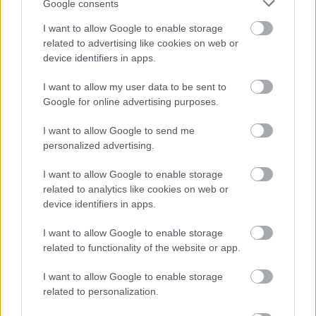
Google consents
I want to allow Google to enable storage
related to advertising like cookies on web or
device identifiers in apps.
I want to allow my user data to be sent to
Google for online advertising purposes.
PERL, VÁRADI ÉS TANOH DEZ IS OTT VAN A FÉRFI
I want to allow Google to send me
KOSÁRLABDA-VÁLOGATOTT SZŰKÍTETT
personalized advertising.
KERETÉBEN
Észtország, Szlovénia és Svédország következik.
I want to allow Google to enable storage
related to analytics like cookies on web or
Szólj hozzá!
device identifiers in apps.
I want to allow Google to enable storage
related to functionality of the website or app.
I want to allow Google to enable storage
related to personalization.