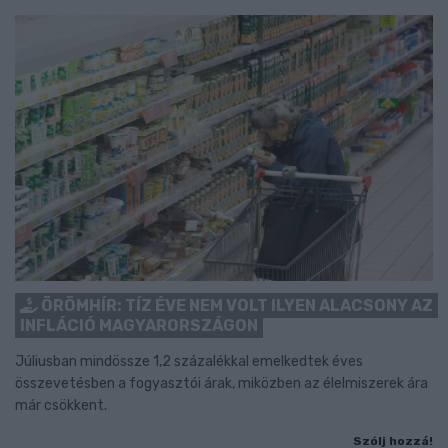
ÖRÖMHÍR: TÍZ ÉVE NEM VOLT ILYEN ALACSONY AZ
INFLÁCIÓ MAGYARORSZÁGON
Júliusban mindössze 1,2 százalékkal emelkedtek éves
összevetésben a fogyasztói árak, miközben az élelmiszerek ára
már csökkent.
Szólj hozzá!