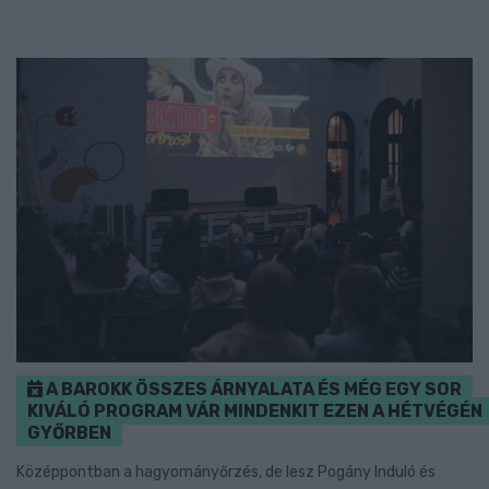
A BAROKK ÖSSZES ÁRNYALATA ÉS MÉG EGY SOR
KIVÁLÓ PROGRAM VÁR MINDENKIT EZEN A HÉTVÉGÉN
GYŐRBEN
Középpontban a hagyományőrzés, de lesz Pogány Induló és