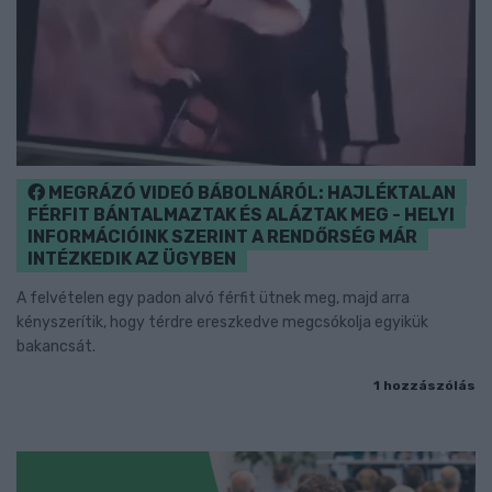
MEGRÁZÓ VIDEÓ BÁBOLNÁRÓL: HAJLÉKTALAN
FÉRFIT BÁNTALMAZTAK ÉS ALÁZTAK MEG - HELYI
INFORMÁCIÓINK SZERINT A RENDŐRSÉG MÁR
INTÉZKEDIK AZ ÜGYBEN
A felvételen egy padon alvó férfit ütnek meg, majd arra
kényszerítik, hogy térdre ereszkedve megcsókolja egyikük
bakancsát.
1 hozzászólás