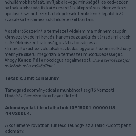
hőhullámok hatását, javítják a levegő minőségét, és kedvezően
hatnak a lakosság fizikai és mentális állapotára is. Nemzetközi
ajánlások szerint ezért a települések területének legalább 30
százalékát érdemes zöldfelületekkel borítani.
A szakértők szerint a természetvédelem ma már nem csupán
környezetvédelmi kérdés, hanem gazdasági és társadalmi érdek
is. Az élelmiszer-biztonság, a vízbiztonság és a
klímaváltozáshoz való alkalmazkodás egyaránt azon múlik, hogy
mennyire sikerül megőrizni a természet működőképességét.
Ahogy
Koncz Péter
ökológus fogalmazott:
„Ha a természet jól
működik, mi is működünk.”
Tetszik, amit csinálunk?
Támogasd adományoddal a munkánkat segítő Nemzeti
Újságírók Demokratikus Egyesületét!
Adományodat ide utalhatod: 10918001-00000113-
44920004.
A közlemény rovatban tüntesd fel, hogy az általad küldött pénz
adomány.