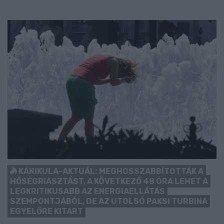
KÁNIKULA-AKTUÁL: MEGHOSSZABBÍTOTTÁK A
HŐSÉGRIASZTÁST, A KÖVETKEZŐ 48 ÓRA LEHET A
LEGKRITIKUSABB AZ ENERGIAELLÁTÁS
SZEMPONTJÁBÓL, DE AZ UTOLSÓ PAKSI TURBINA
EGYELŐRE KITART