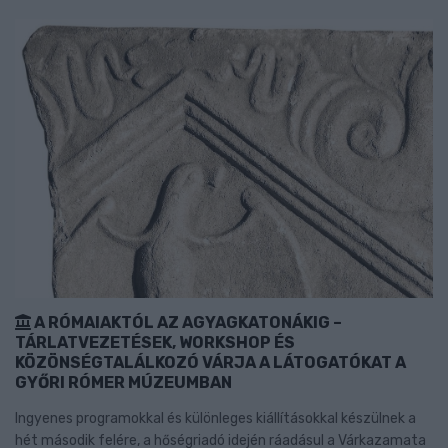
A RÓMAIAKTÓL AZ AGYAGKATONÁKIG –
TÁRLATVEZETÉSEK, WORKSHOP ÉS
KÖZÖNSÉGTALÁLKOZÓ VÁRJA A LÁTOGATÓKAT A
GYŐRI RÓMER MÚZEUMBAN
Ingyenes programokkal és különleges kiállításokkal készülnek a
hét második felére, a hőségriadó idején ráadásul a Várkazamata