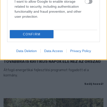
I want to allow Google to enable storage
related to security, including authentication
functionality and fraud prevention, and other
user protection.
CONFIRM
MAGYAR PÉTER: 868 MILLIÁRD FORINTOS
Data Deletion
Data Access
Privacy Policy
BERUHÁZÁSI CSOMAGGAL ERŐSÍTIK
MAGYARORSZÁG ENERGIAELLÁTÁSÁT, MIKÖZBEN
TOVÁBBRA IS KRITIKUS NAPOK ELÉ NÉZ AZ ORSZÁG
Átfogó energetikai fejlesztési programot fogadott el a
kormány.
Szólj hozzá!