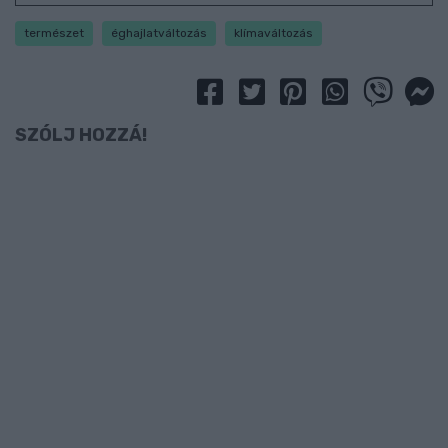
természet
éghajlatváltozás
klímaváltozás
SZÓLJ HOZZÁ!