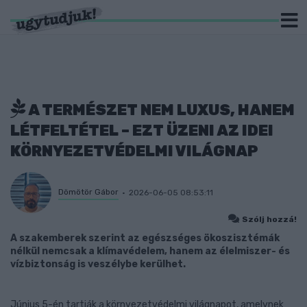
A TERMÉSZET NEM LUXUS, HANEM
LÉTFELTÉTEL – EZT ÜZENI AZ IDEI
KÖRNYEZETVÉDELMI VILÁGNAP
Dömötör Gábor
2026-06-05 08:53:11
Szólj hozzá!
A szakemberek szerint az egészséges ökoszisztémák
nélkül nemcsak a klímavédelem, hanem az élelmiszer- és
vízbiztonság is veszélybe kerülhet.
Június 5-én tartják a környezetvédelmi világnapot, amelynek