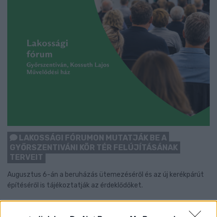
LAKOSSÁGI FÓRUMON MUTATJÁK BE A
GYŐRSZENTIVÁNI KÖR TÉR FELÚJÍTÁSÁNAK
TERVEIT
Augusztus 6-án a beruházás ütemezéséről és az új kerékpárút
építéséről is tájékoztatják az érdeklődőket.
Szólj hozzá!