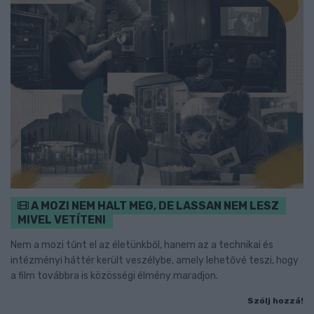
A MOZI NEM HALT MEG, DE LASSAN NEM LESZ
MIVEL VETÍTENI
Nem a mozi tűnt el az életünkből, hanem az a technikai és
intézményi háttér került veszélybe, amely lehetővé teszi, hogy
a film továbbra is közösségi élmény maradjon.
Szólj hozzá!