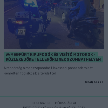
MEGFÚRT KIPUFOGÓK ÉS VISÍTÓ MOTOROK -
KÖZLEKEDŐKET ELLENŐRIZNEK SZOMBATHELYEN
A rendőrség a megszaporodott lakossági panaszok miatt
kiemelten foglalkozik a területtel.
Szólj hozzá!
IMPRESSZUM
MÉDIAAJÁNLAT
UGYTUDJUK - Kő a Mezőn Nonprofit Kft. 2022