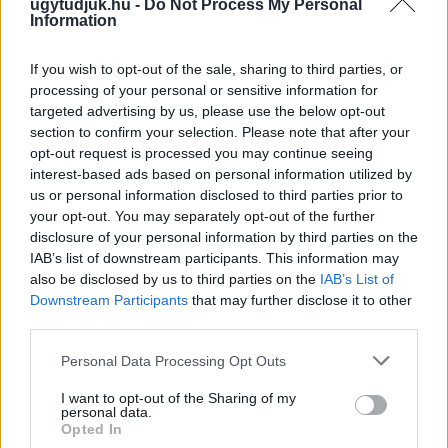
ugytudjuk.hu -
Do Not Process My Personal
Information
If you wish to opt-out of the sale, sharing to third parties, or
processing of your personal or sensitive information for
targeted advertising by us, please use the below opt-out
section to confirm your selection. Please note that after your
opt-out request is processed you may continue seeing
interest-based ads based on personal information utilized by
us or personal information disclosed to third parties prior to
your opt-out. You may separately opt-out of the further
disclosure of your personal information by third parties on the
IAB’s list of downstream participants. This information may
also be disclosed by us to third parties on the
IAB’s List of
Downstream Participants
that may further disclose it to other
third parties.
A NAPOKBAN BEFEJEZŐDIK A GYŐRI
DÍSZKIVILÁGÍTÁS LEKAPCSOLÁSA
Please note that this website/app uses one or more Google
Personal Data Processing Opt Outs
services and may gather and store information including but
A város 77 helyszínén zajlik a munkavégzés, a Győr Projekt
not limited to your visit or usage behaviour. You may click to
I want to opt-out of the Sharing of my
kezelésében lévő épületek egy részét is érinti az intézkedés.
personal data.
grant or deny consent to Google and its third-party tags to
Opted In
use your data for below specified purposes in below Google
Szólj hozzá!