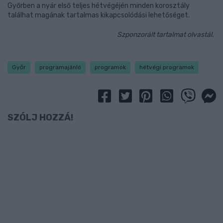
Győrben a nyár első teljes hétvégéjén minden korosztály
találhat magának tartalmas kikapcsolódási lehetőséget.
Szponzorált tartalmat olvastál.
Győr
programajánló
programok
hétvégi programok
SZÓLJ HOZZÁ!