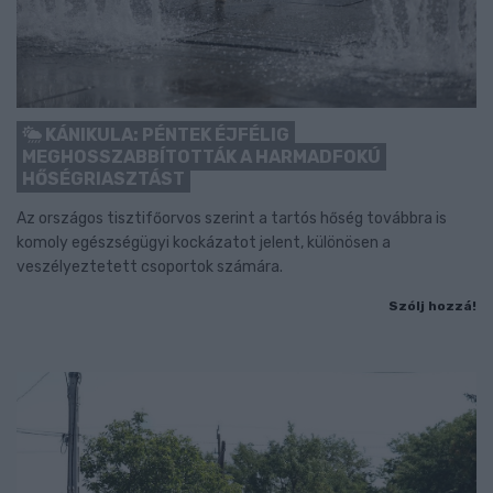
KÁNIKULA: PÉNTEK ÉJFÉLIG
MEGHOSSZABBÍTOTTÁK A HARMADFOKÚ
HŐSÉGRIASZTÁST
Az országos tisztifőorvos szerint a tartós hőség továbbra is
komoly egészségügyi kockázatot jelent, különösen a
veszélyeztetett csoportok számára.
Szólj hozzá!