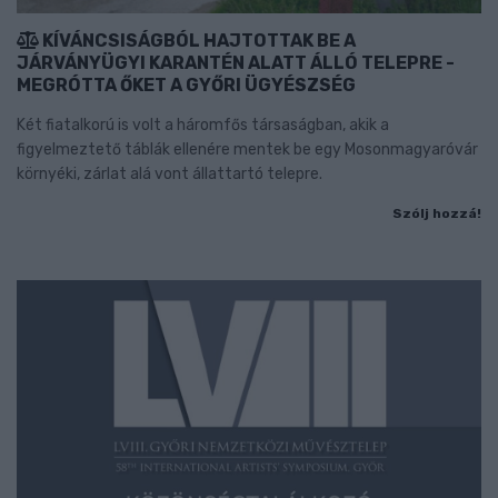
KÍVÁNCSISÁGBÓL HAJTOTTAK BE A
JÁRVÁNYÜGYI KARANTÉN ALATT ÁLLÓ TELEPRE -
MEGRÓTTA ŐKET A GYŐRI ÜGYÉSZSÉG
Két fiatalkorú is volt a háromfős társaságban, akik a
figyelmeztető táblák ellenére mentek be egy Mosonmagyaróvár
környéki, zárlat alá vont állattartó telepre.
Szólj hozzá!