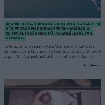
SZAKÉRTŐ A DUNA ALACSONY VÍZÁLLÁSÁRÓL: A
VÍZLÉPCSŐ SEM CSODASZER ÖNMAGÁBAN, A
KLÍMAVÁLTOZÁS MIATT ÚJ SZEMLÉLETRE VAN
SZÜKSÉG
A BME vízmérnöke szerint a Paksi Atomerőmű helyzetére sem
jelentene automatikus megoldást egy új dunai vízlépcső - a jövő
vízgazdálkodását pedig már a klímamodellekre kell alapozni.
Szólj hozzá!