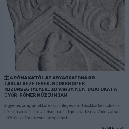
A RÓMAIAKTÓL AZ AGYAGKATONÁKIG –
TÁRLATVEZETÉSEK, WORKSHOP ÉS
KÖZÖNSÉGTALÁLKOZÓ VÁRJA A LÁTOGATÓKAT A
GYŐRI RÓMER MÚZEUMBAN
Ingyenes programokkal és különleges kiállításokkal készülnek a
hét második felére, a hőségriadó idején ráadásul a Várkazamata
– Kőtár is díjmentesen látogatható.
Szólj hozzá!