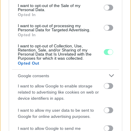
consent section.
I want to opt-out of the Sale of my
Personal Data.
Opted In
I want to opt-out of processing my
Personal Data for Targeted Advertising.
Opted In
I want to opt-out of Collection, Use,
Retention, Sale, and/or Sharing of my
Personal Data that Is Unrelated with the
Purposes for which it was collected.
Opted Out
Google consents
I want to allow Google to enable storage
related to advertising like cookies on web or
device identifiers in apps.
KÁNIKULA-AKTUÁL: MEGHOSSZABBÍTOTTÁK A
I want to allow my user data to be sent to
HŐSÉGRIASZTÁST, A KÖVETKEZŐ 48 ÓRA LEHET A
Google for online advertising purposes.
LEGKRITIKUSABB AZ ENERGIAELLÁTÁS
SZEMPONTJÁBÓL, DE AZ UTOLSÓ PAKSI TURBINA
I want to allow Google to send me
EGYELŐRE KITART