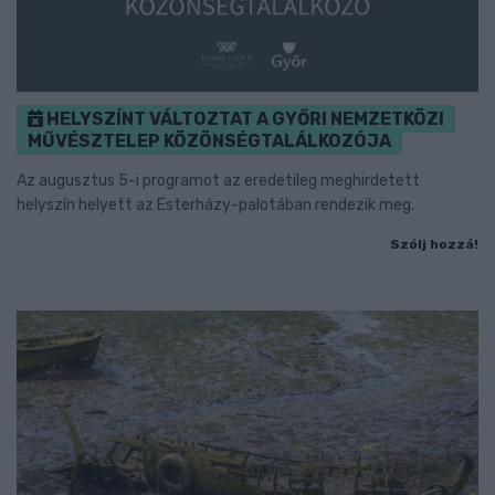
HELYSZÍNT VÁLTOZTAT A GYŐRI NEMZETKÖZI
MŰVÉSZTELEP KÖZÖNSÉGTALÁLKOZÓJA
Az augusztus 5-i programot az eredetileg meghirdetett
helyszín helyett az Esterházy-palotában rendezik meg.
Szólj hozzá!