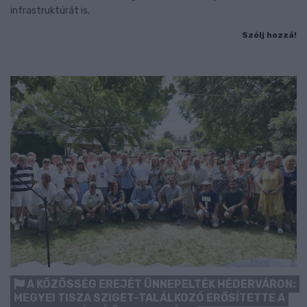
infrastruktúrát is.
Szólj hozzá!
A KÖZÖSSÉG EREJÉT ÜNNEPELTÉK HÉDERVÁRON:
MEGYEI TISZA SZIGET-TALÁLKOZÓ ERŐSÍTETTE A