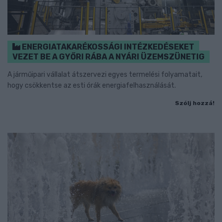
ENERGIATAKARÉKOSSÁGI INTÉZKEDÉSEKET
VEZET BE A GYŐRI RÁBA A NYÁRI ÜZEMSZÜNETIG
A járműipari vállalat átszervezi egyes termelési folyamatait,
hogy csökkentse az esti órák energiafelhasználását.
Szólj hozzá!