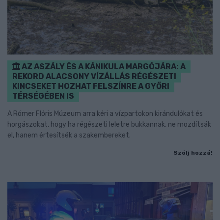
AZ ASZÁLY ÉS A KÁNIKULA MARGÓJÁRA: A
REKORD ALACSONY VÍZÁLLÁS RÉGÉSZETI
KINCSEKET HOZHAT FELSZÍNRE A GYŐRI
TÉRSÉGÉBEN IS
A Rómer Flóris Múzeum arra kéri a vízpartokon kirándulókat és
horgászokat, hogy ha régészeti leletre bukkannak, ne mozdítsák
el, hanem értesítsék a szakembereket.
Szólj hozzá!