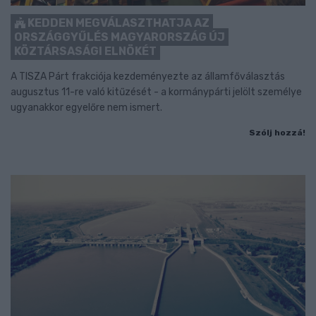
KEDDEN MEGVÁLASZTHATJA AZ
ORSZÁGGYŰLÉS MAGYARORSZÁG ÚJ
KÖZTÁRSASÁGI ELNÖKÉT
A TISZA Párt frakciója kezdeményezte az államfőválasztás
augusztus 11-re való kitűzését - a kormánypárti jelölt személye
ugyanakkor egyelőre nem ismert.
Szólj hozzá!