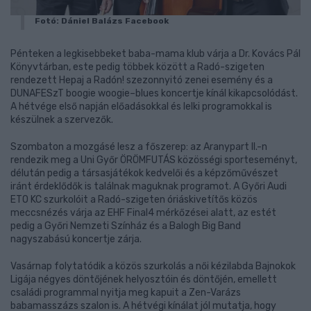
Fotó: Dániel Balázs Facebook
Pénteken a legkisebbeket baba-mama klub várja a Dr. Kovács Pál
Könyvtárban, este pedig többek között a Radó-szigeten
rendezett Hepaj a Radón! szezonnyitó zenei esemény és a
DUNAFESzT boogie woogie–blues koncertje kínál kikapcsolódást.
A hétvége első napján előadásokkal és lelki programokkal is
készülnek a szervezők.
Szombaton a mozgásé lesz a főszerep: az Aranypart II.-n
rendezik meg a Uni Győr ÖRÖMFUTÁS közösségi sporteseményt,
délután pedig a társasjátékok kedvelői és a képzőművészet
iránt érdeklődők is találnak maguknak programot. A Győri Audi
ETO KC szurkolóit a Radó-szigeten óriáskivetítős közös
meccsnézés várja az EHF Final4 mérkőzései alatt, az estét
pedig a Győri Nemzeti Színház és a Balogh Big Band
nagyszabású koncertje zárja.
Vasárnap folytatódik a közös szurkolás a női kézilabda Bajnokok
Ligája négyes döntőjének helyosztóin és döntőjén, emellett
családi programmal nyitja meg kapuit a Zen-Varázs
babamasszázs szalon is. A hétvégi kínálat jól mutatja, hogy