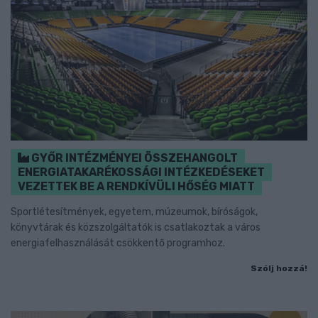
GYŐR INTÉZMÉNYEI ÖSSZEHANGOLT
ENERGIATAKARÉKOSSÁGI INTÉZKEDÉSEKET
VEZETTEK BE A RENDKÍVÜLI HŐSÉG MIATT
Sportlétesítmények, egyetem, múzeumok, bíróságok,
könyvtárak és közszolgáltatók is csatlakoztak a város
energiafelhasználását csökkentő programhoz.
Szólj hozzá!