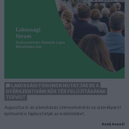
LAKOSSÁGI FÓRUMON MUTATJÁK BE A
GYŐRSZENTIVÁNI KÖR TÉR FELÚJÍTÁSÁNAK
TERVEIT
Augusztus 6-án a beruházás ütemezéséről és az új kerékpárút
építéséről is tájékoztatják az érdeklődőket.
Szólj hozzá!