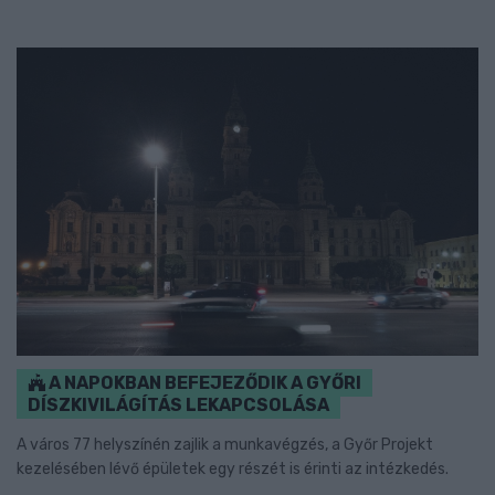
A NAPOKBAN BEFEJEZŐDIK A GYŐRI
DÍSZKIVILÁGÍTÁS LEKAPCSOLÁSA
A város 77 helyszínén zajlik a munkavégzés, a Győr Projekt
kezelésében lévő épületek egy részét is érinti az intézkedés.