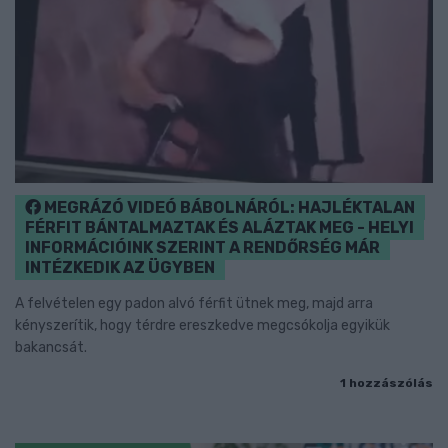
MEGRÁZÓ VIDEÓ BÁBOLNÁRÓL: HAJLÉKTALAN
FÉRFIT BÁNTALMAZTAK ÉS ALÁZTAK MEG - HELYI
INFORMÁCIÓINK SZERINT A RENDŐRSÉG MÁR
INTÉZKEDIK AZ ÜGYBEN
A felvételen egy padon alvó férfit ütnek meg, majd arra
kényszerítik, hogy térdre ereszkedve megcsókolja egyikük
bakancsát.
1 hozzászólás