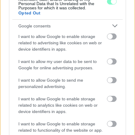
Personal Data that Is Unrelated with the
- LETILTOTTA A GOOGLE A VÉDVONAL LEVELEZŐ
Purposes for which it was collected.
FIÓKJÁT
Opted Out
Nem vicc! A Fidesz maradéka tényleg egy ingyenes e-mail
Google consents
szolgáltatást használt, hogy megvédje a Fidesz maradékát.
I want to allow Google to enable storage
Szólj hozzá!
related to advertising like cookies on web or
device identifiers in apps.
I want to allow my user data to be sent to
Google for online advertising purposes.
I want to allow Google to send me
personalized advertising.
I want to allow Google to enable storage
related to analytics like cookies on web or
device identifiers in apps.
I want to allow Google to enable storage
related to functionality of the website or app.