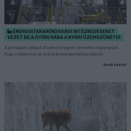
ENERGIATAKARÉKOSSÁGI INTÉZKEDÉSEKET
VEZET BE A GYŐRI RÁBA A NYÁRI ÜZEMSZÜNETIG
A járműipari vállalat átszervezi egyes termelési folyamatait,
hogy csökkentse az esti órák energiafelhasználását.
Szólj hozzá!