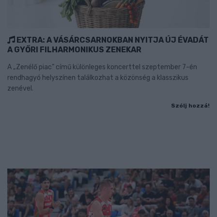
EXTRA: A VÁSÁRCSARNOKBAN NYITJA ÚJ ÉVADÁT
A GYŐRI FILHARMONIKUS ZENEKAR
A „Zenélő piac” című különleges koncerttel szeptember 7-én
rendhagyó helyszínen találkozhat a közönség a klasszikus
zenével.
Szólj hozzá!