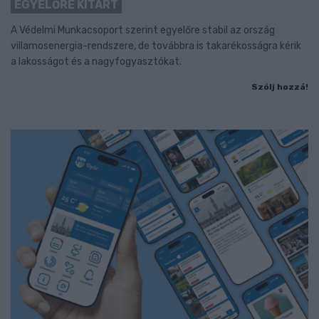
EGYELŐRE KITART
A Védelmi Munkacsoport szerint egyelőre stabil az ország
villamosenergia-rendszere, de továbbra is takarékosságra kérik
a lakosságot és a nagyfogyasztókat.
Szólj hozzá!