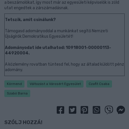
a beszámolókat, így most már az egyesületi képviselők is zöld
utat engedtek a zárszámadásnak.
Tetszik, amit csinálunk?
Támogasd adományoddal a munkánkat segítő Nemzeti
Újságírók Demokratikus Egyesületét!
Adományodat ide utalhatod: 10918001-00000113-
44920004.
A közlemény rovatban tüntesd fel, hogy az általad küldött pénz
adomány.
Körmend
Változást a Városért Egyesület
Czafit Csaba
Szabó Barna
SZÓLJ HOZZÁ!