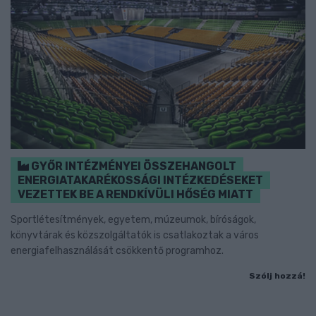
GYŐR INTÉZMÉNYEI ÖSSZEHANGOLT
ENERGIATAKARÉKOSSÁGI INTÉZKEDÉSEKET
VEZETTEK BE A RENDKÍVÜLI HŐSÉG MIATT
Sportlétesítmények, egyetem, múzeumok, bíróságok,
könyvtárak és közszolgáltatók is csatlakoztak a város
energiafelhasználását csökkentő programhoz.
Szólj hozzá!