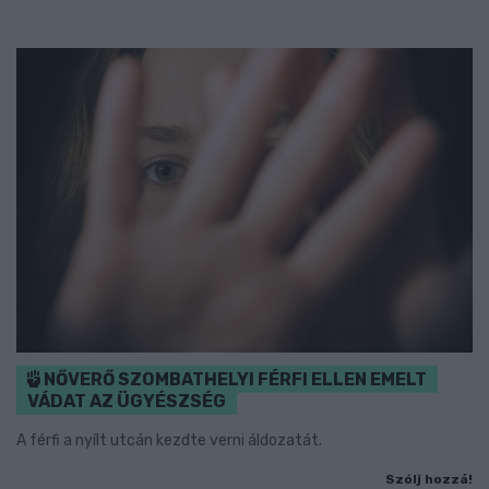
NŐVERŐ SZOMBATHELYI FÉRFI ELLEN EMELT
VÁDAT AZ ÜGYÉSZSÉG
A férfi a nyílt utcán kezdte verni áldozatát.
Szólj hozzá!