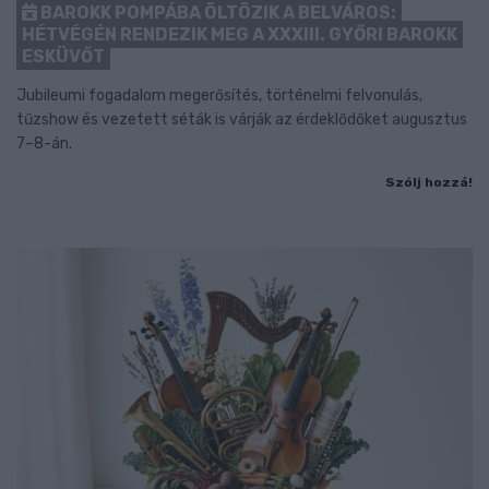
BAROKK POMPÁBA ÖLTÖZIK A BELVÁROS:
HÉTVÉGÉN RENDEZIK MEG A XXXIII. GYŐRI BAROKK
ESKÜVŐT
Jubileumi fogadalom megerősítés, történelmi felvonulás,
tűzshow és vezetett séták is várják az érdeklődőket augusztus
7–8-án.
Szólj hozzá!