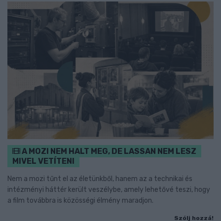
A MOZI NEM HALT MEG, DE LASSAN NEM LESZ
MIVEL VETÍTENI
Nem a mozi tűnt el az életünkből, hanem az a technikai és
intézményi háttér került veszélybe, amely lehetővé teszi, hogy
a film továbbra is közösségi élmény maradjon.
Szólj hozzá!