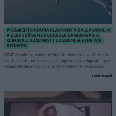
SZAKÉRTŐ A DUNA ALACSONY VÍZÁLLÁSÁRÓL: A
VÍZLÉPCSŐ SEM CSODASZER ÖNMAGÁBAN, A
KLÍMAVÁLTOZÁS MIATT ÚJ SZEMLÉLETRE VAN
SZÜKSÉG
A BME vízmérnöke szerint a Paksi Atomerőmű helyzetére sem
jelentene automatikus megoldást egy új dunai vízlépcső - a jövő
vízgazdálkodását pedig már a klímamodellekre kell alapozni.
Szólj hozzá!