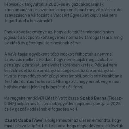
képviselők tárgyalták a 2025-ös év gazdálkodásának
zárszámadását is, azonban a napirendi pont megvitatása utáni
szavazáson a Változást a Városért Egyesület képviselői nem
fogadták el a beszámolót.
Ennek következménye az, hogy a település mindaddig nem
jogosult a központi költségvetés normatív támogatására, amíg
az előző év pénzügyei le nincsenek zárva.
A VaVe tagjai egyébként több indokot felhoztak a nemmel
szavazás mellett. Például, hogy nem kapják meg azokat a
pénzügyi adatokat, amelyeket korábban kértek. Például nem
készülnek el az önkormányzati cégek, és az önkormányzati
hivatal negyedéves pénzügyi beszámolói, pedig erre korábban a
testület döntést is hozott. Elhangzott, hogy ennek végre nem
hajtása miatt jelenleg is jogsértés áll fenn.
Ma reggelre rendkívüli ülést hívott össze
Szabó Barna
(Fidesz-
KDNP) polgármester, aminek egyetlen napirendi pontja, a 2025-
ös év gazdálkodásának elfogadása volt.
Czafit Csaba
(VaVe) alpolgármester az ülésen elmondta, hogy
mivel a hivatal ígéretet tett arra, hogy negyedévente elkészítik