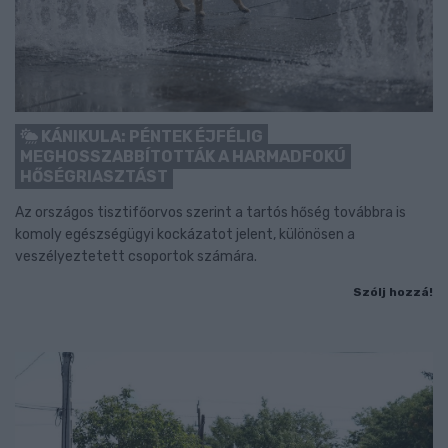
KÁNIKULA: PÉNTEK ÉJFÉLIG
MEGHOSSZABBÍTOTTÁK A HARMADFOKÚ
HŐSÉGRIASZTÁST
Az országos tisztifőorvos szerint a tartós hőség továbbra is
komoly egészségügyi kockázatot jelent, különösen a
veszélyeztetett csoportok számára.
Szólj hozzá!