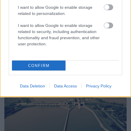
I want to allow Google to enable storage
KEDDEN MEGVÁLASZTHATJA AZ
related to personalization.
ORSZÁGGYŰLÉS MAGYARORSZÁG ÚJ
KÖZTÁRSASÁGI ELNÖKÉT
I want to allow Google to enable storage
related to security, including authentication
A TISZA Párt frakciója kezdeményezte az államfőválasztás
functionality and fraud prevention, and other
augusztus 11-re való kitűzését - a kormánypárti jelölt személye
user protection.
ugyanakkor egyelőre nem ismert.
Szólj hozzá!
CONFIRM
Data Deletion
Data Access
Privacy Policy