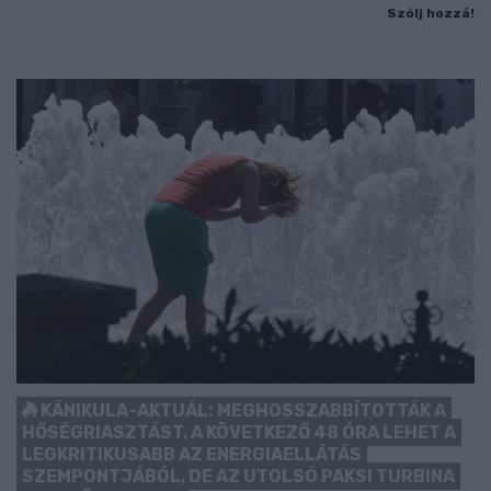
Szólj hozzá!
KÁNIKULA-AKTUÁL: MEGHOSSZABBÍTOTTÁK A
HŐSÉGRIASZTÁST, A KÖVETKEZŐ 48 ÓRA LEHET A
LEGKRITIKUSABB AZ ENERGIAELLÁTÁS
SZEMPONTJÁBÓL, DE AZ UTOLSÓ PAKSI TURBINA