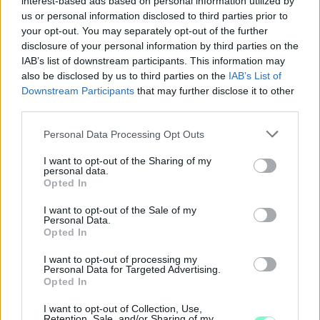
interest-based ads based on personal information utilized by
Ingyenes programokkal és különleges kiállításokkal készülnek a
us or personal information disclosed to third parties prior to
hét második felére, a hőségriadó idején ráadásul a Várkazamata
your opt-out. You may separately opt-out of the further
– Kőtár is díjmentesen látogatható.
disclosure of your personal information by third parties on the
Szólj hozzá!
IAB’s list of downstream participants. This information may
also be disclosed by us to third parties on the
IAB’s List of
Downstream Participants
that may further disclose it to other
third parties.
Please note that this website/app uses one or more Google
Personal Data Processing Opt Outs
services and may gather and store information including but
not limited to your visit or usage behaviour. You may click to
I want to opt-out of the Sharing of my
personal data.
grant or deny consent to Google and its third-party tags to
Opted In
use your data for below specified purposes in below Google
consent section.
I want to opt-out of the Sale of my
Personal Data.
Opted In
I want to opt-out of processing my
Personal Data for Targeted Advertising.
Opted In
I want to opt-out of Collection, Use,
CZUNYINÉ HARCA A GMAIL ÉS AZ ÖNKÉNY ELLEN
Retention, Sale, and/or Sharing of my