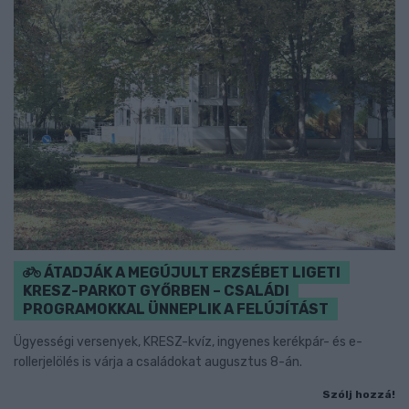
ÁTADJÁK A MEGÚJULT ERZSÉBET LIGETI
KRESZ-PARKOT GYŐRBEN – CSALÁDI
PROGRAMOKKAL ÜNNEPLIK A FELÚJÍTÁST
Ügyességi versenyek, KRESZ-kvíz, ingyenes kerékpár- és e-
rollerjelölés is várja a családokat augusztus 8-án.
Szólj hozzá!