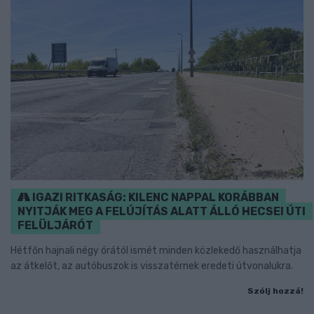
IGAZI RITKASÁG: KILENC NAPPAL KORÁBBAN
NYITJÁK MEG A FELÚJÍTÁS ALATT ÁLLÓ HECSEI ÚTI
FELÜLJÁRÓT
Hétfőn hajnali négy órától ismét minden közlekedő használhatja
az átkelőt, az autóbuszok is visszatérnek eredeti útvonalukra.
Szólj hozzá!