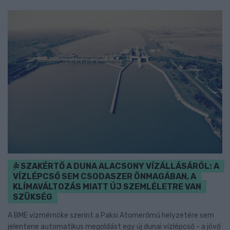
SZAKÉRTŐ A DUNA ALACSONY VÍZÁLLÁSÁRÓL: A
VÍZLÉPCSŐ SEM CSODASZER ÖNMAGÁBAN, A
KLÍMAVÁLTOZÁS MIATT ÚJ SZEMLÉLETRE VAN
SZÜKSÉG
A BME vízmérnöke szerint a Paksi Atomerőmű helyzetére sem
jelentene automatikus megoldást egy új dunai vízlépcső - a jövő