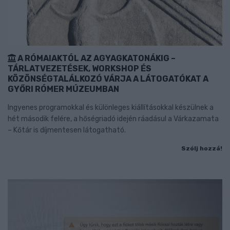
A RÓMAIAKTÓL AZ AGYAGKATONÁKIG –
TÁRLATVEZETÉSEK, WORKSHOP ÉS
KÖZÖNSÉGTALÁLKOZÓ VÁRJA A LÁTOGATÓKAT A
GYŐRI RÓMER MÚZEUMBAN
Ingyenes programokkal és különleges kiállításokkal készülnek a
hét második felére, a hőségriadó idején ráadásul a Várkazamata
– Kőtár is díjmentesen látogatható.
Szólj hozzá!