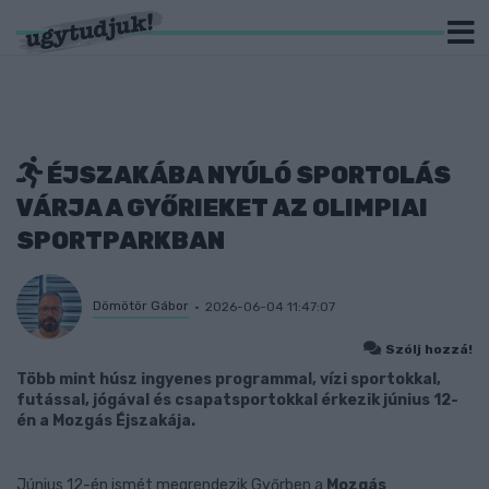
ÉJSZAKÁBA NYÚLÓ SPORTOLÁS
VÁRJA A GYŐRIEKET AZ OLIMPIAI
SPORTPARKBAN
Dömötör Gábor
2026-06-04 11:47:07
Szólj hozzá!
Több mint húsz ingyenes programmal, vízi sportokkal,
futással, jógával és csapatsportokkal érkezik június 12-
én a Mozgás Éjszakája.
Június 12-én ismét megrendezik Győrben a
Mozgás