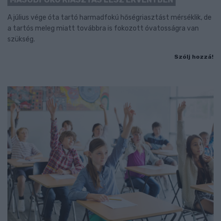
A július vége óta tartó harmadfokú hőségriasztást mérséklik, de
a tartós meleg miatt továbbra is fokozott óvatosságra van
szükség.
Szólj hozzá!