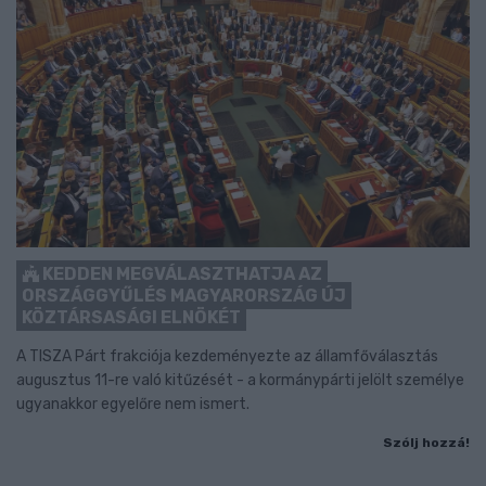
KEDDEN MEGVÁLASZTHATJA AZ
ORSZÁGGYŰLÉS MAGYARORSZÁG ÚJ
KÖZTÁRSASÁGI ELNÖKÉT
A TISZA Párt frakciója kezdeményezte az államfőválasztás
augusztus 11-re való kitűzését - a kormánypárti jelölt személye
ugyanakkor egyelőre nem ismert.
Szólj hozzá!