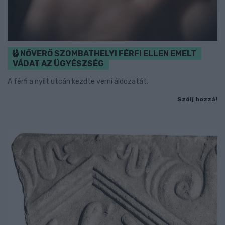
NŐVERŐ SZOMBATHELYI FÉRFI ELLEN EMELT
VÁDAT AZ ÜGYÉSZSÉG
A férfi a nyílt utcán kezdte verni áldozatát.
Szólj hozzá!