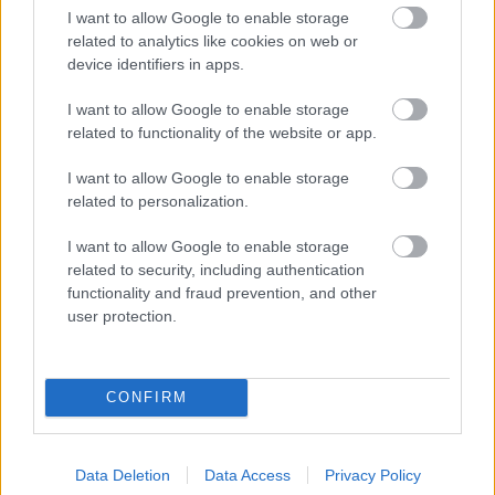
I want to allow Google to enable storage
related to analytics like cookies on web or
device identifiers in apps.
I want to allow Google to enable storage
related to functionality of the website or app.
A BAROKK ÖSSZES ÁRNYALATA ÉS MÉG EGY SOR
I want to allow Google to enable storage
KIVÁLÓ PROGRAM VÁR MINDENKIT EZEN A HÉTVÉGÉN
related to personalization.
GYŐRBEN
I want to allow Google to enable storage
Középpontban a hagyományőrzés, de lesz Pogány Induló és
related to security, including authentication
Majka koncert, jóga szeánsz, “borhajózás” és egy csomó minden
functionality and fraud prevention, and other
más.
user protection.
Szólj hozzá!
CONFIRM
Data Deletion
Data Access
Privacy Policy