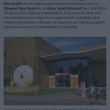
Éjszakáját
. Az országos programsorozat helyi helyszíne az
Olimpiai Sportpark
és az
Aqua Sportközpont
lesz, ahol 18 és
24 óra között várják az érdeklődőket. A résztvevők több mint
húsz különböző sportágat és mozgásformát próbálhatnak ki
teljesen ingyenesen, miközben az esemény az Ötpróba program
hivatalos pontszerző állomásaként is működik.