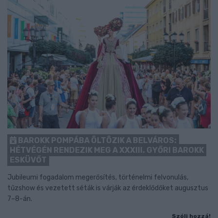
BAROKK POMPÁBA ÖLTÖZIK A BELVÁROS:
HÉTVÉGÉN RENDEZIK MEG A XXXIII. GYŐRI BAROKK
ESKÜVŐT
Jubileumi fogadalom megerősítés, történelmi felvonulás,
tűzshow és vezetett séták is várják az érdeklődőket augusztus
7–8-án.
Szólj hozzá!