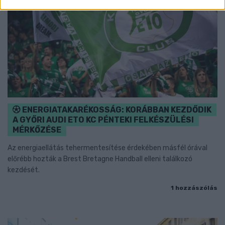
ENERGIATAKARÉKOSSÁG: KORÁBBAN KEZDŐDIK
A GYŐRI AUDI ETO KC PÉNTEKI FELKÉSZÜLÉSI
MÉRKŐZÉSE
Az energiaellátás tehermentesítése érdekében másfél órával
előrébb hozták a Brest Bretagne Handball elleni találkozó
kezdését.
1 hozzászólás