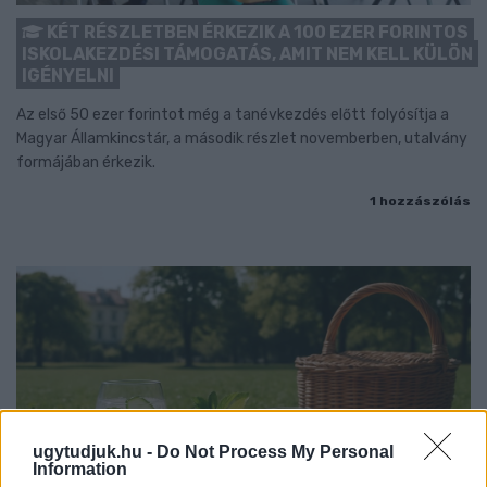
KÉT RÉSZLETBEN ÉRKEZIK A 100 EZER FORINTOS
ISKOLAKEZDÉSI TÁMOGATÁS, AMIT NEM KELL KÜLÖN
IGÉNYELNI
Az első 50 ezer forintot még a tanévkezdés előtt folyósítja a
Magyar Államkincstár, a második részlet novemberben, utalvány
formájában érkezik.
1 hozzászólás
ugytudjuk.hu -
Do Not Process My Personal
Information