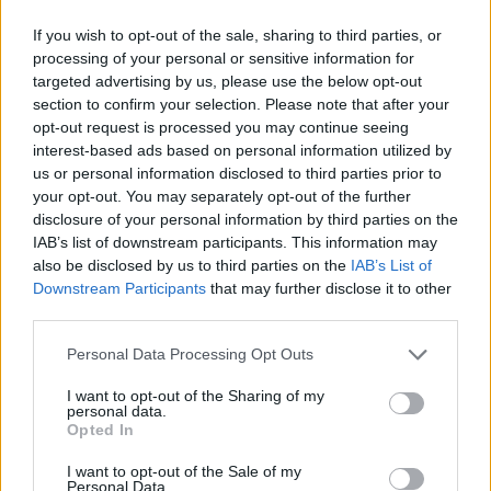
If you wish to opt-out of the sale, sharing to third parties, or
processing of your personal or sensitive information for
targeted advertising by us, please use the below opt-out
section to confirm your selection. Please note that after your
PIKNIK ITALOK: ÍZEK ÉS ÉLMÉNYEK A SZABADBAN
opt-out request is processed you may continue seeing
Ahogy tavaszodik és a nap egyre tovább marad velünk, sokaknak
interest-based ads based on personal information utilized by
us or personal information disclosed to third parties prior to
támad kedve kirándulni a természetbe.
your opt-out. You may separately opt-out of the further
Szólj hozzá!
disclosure of your personal information by third parties on the
IAB’s list of downstream participants. This information may
also be disclosed by us to third parties on the
IAB’s List of
Downstream Participants
that may further disclose it to other
third parties.
Please note that this website/app uses one or more Google
Personal Data Processing Opt Outs
services and may gather and store information including but
not limited to your visit or usage behaviour. You may click to
I want to opt-out of the Sharing of my
personal data.
grant or deny consent to Google and its third-party tags to
Opted In
use your data for below specified purposes in below Google
consent section.
I want to opt-out of the Sale of my
Personal Data.