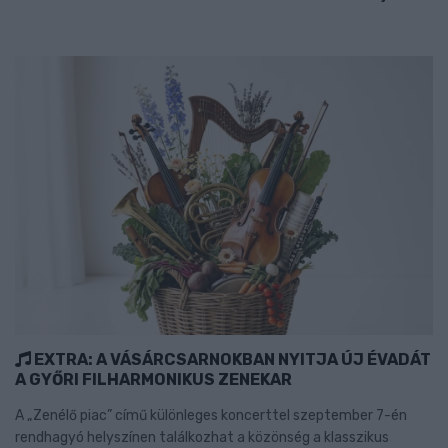
EXTRA: A VÁSÁRCSARNOKBAN NYITJA ÚJ ÉVADÁT
A GYŐRI FILHARMONIKUS ZENEKAR
A „Zenélő piac” című különleges koncerttel szeptember 7-én
rendhagyó helyszínen találkozhat a közönség a klasszikus