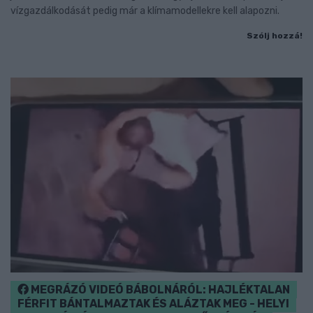
vízgazdálkodását pedig már a klímamodellekre kell alapozni.
Szólj hozzá!
MEGRÁZÓ VIDEÓ BÁBOLNÁRÓL: HAJLÉKTALAN
FÉRFIT BÁNTALMAZTAK ÉS ALÁZTAK MEG - HELYI