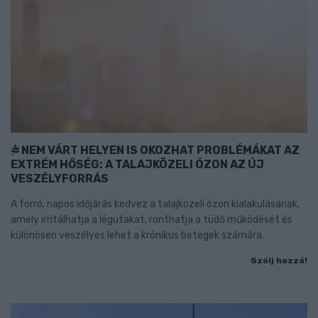
NEM VÁRT HELYEN IS OKOZHAT PROBLÉMÁKAT AZ
EXTRÉM HŐSÉG: A TALAJKÖZELI ÓZON AZ ÚJ
VESZÉLYFORRÁS
A forró, napos időjárás kedvez a talajközeli ózon kialakulásának,
amely irritálhatja a légutakat, ronthatja a tüdő működését és
különösen veszélyes lehet a krónikus betegek számára.
Szólj hozzá!