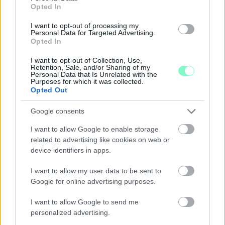
Opted In
I want to opt-out of processing my
Personal Data for Targeted Advertising.
Opted In
ÖRÖMHÍR: TÍZ ÉVE NEM VOLT ILYEN ALACSONY AZ
INFLÁCIÓ MAGYARORSZÁGON
I want to opt-out of Collection, Use,
Retention, Sale, and/or Sharing of my
Personal Data that Is Unrelated with the
Júliusban mindössze 1,2 százalékkal emelkedtek éves
Purposes for which it was collected.
összevetésben a fogyasztói árak, miközben az élelmiszerek ára
Opted Out
már csökkent.
Google consents
Szólj hozzá!
I want to allow Google to enable storage
related to advertising like cookies on web or
device identifiers in apps.
I want to allow my user data to be sent to
Google for online advertising purposes.
I want to allow Google to send me
personalized advertising.