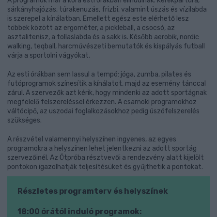
A programok már a kora esti órákban elindulnak. Kerékpártúra,
sárkányhajózás, túrakenuzás, frizbi, valamint úszás és vízilabda
is szerepel a kínálatban. Emellett egész este elérhető lesz
többek között az ergométer, a pickleball, a csocsó, az
asztalitenisz, a tollaslabda és a sakk is. Később aerobik, nordic
walking, teqball, harcművészeti bemutatók és kispályás futball
várja a sportolni vágyókat.
Az esti órákban sem lassul a tempó: jóga, zumba, pilates és
futóprogramok színesítik a kínálatot, majd az esemény tánccal
zárul. A szervezők azt kérik, hogy mindenki az adott sportágnak
megfelelő felszereléssel érkezzen. A csarnoki programokhoz
váltócipő, az uszodai foglalkozásokhoz pedig úszófelszerelés
szükséges.
A részvétel valamennyi helyszínen ingyenes, az egyes
programokra a helyszínen lehet jelentkezni az adott sportág
szervezőinél. Az Ötpróba résztvevői a rendezvény alatt kijelölt
pontokon igazolhatják teljesítésüket és gyűjthetik a pontokat.
Részletes programterv és helyszínek
18:00 órától induló programok: