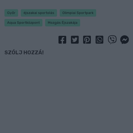
Győr
éjszakai sportolás
Olimpiai Sportpark
Aqua Sportközpont
Mozgás Éjszakája
SZÓLJ HOZZÁ!