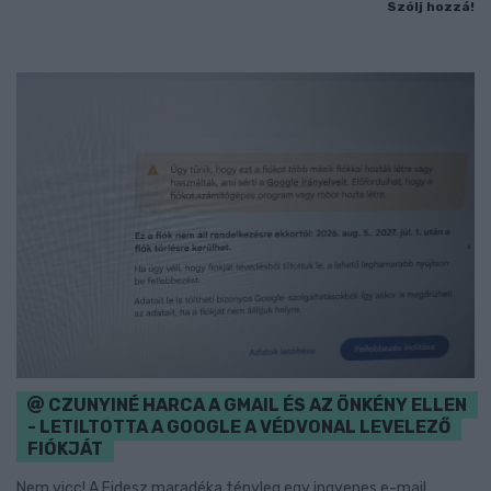
Szólj hozzá!
CZUNYINÉ HARCA A GMAIL ÉS AZ ÖNKÉNY ELLEN
- LETILTOTTA A GOOGLE A VÉDVONAL LEVELEZŐ
FIÓKJÁT
Nem vicc! A Fidesz maradéka tényleg egy ingyenes e-mail