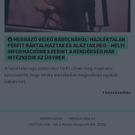
MEGRÁZÓ VIDEÓ BÁBOLNÁRÓL: HAJLÉKTALAN
FÉRFIT BÁNTALMAZTAK ÉS ALÁZTAK MEG - HELYI
INFORMÁCIÓINK SZERINT A RENDŐRSÉG MÁR
INTÉZKEDIK AZ ÜGYBEN
A felvételen egy padon alvó férfit ütnek meg, majd arra
kényszerítik, hogy térdre ereszkedve megcsókolja egyikük
bakancsát.
1 hozzászólás
IMPRESSZUM
MÉDIAAJÁNLAT
UGYTUDJUK - Kő a Mezőn Nonprofit Kft. 2022