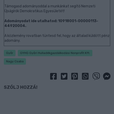
Támogasd adományoddal a munkánkat segítő Nemzeti
Újságírók Demokratikus Egyesületét!
Adományodat ide utalhatod: 10918001-00000113-
44920004.
A közlemény rovatban tüntesd fel, hogy az általad küldött pénz
adomány.
Győr
GYHG Győri Hulladékgazdálkodási Nonprofit Kft.
Nagy Csaba
SZÓLJ HOZZÁ!