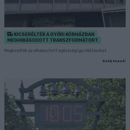
KICSERÉLTÉK A GYŐRI KÓRHÁZBAN
MEGHIBÁSODOTT TRANSZFORMÁTORT
Megkezdték az elhalasztott egészségügyi ellátásokat.
Szólj hozzá!