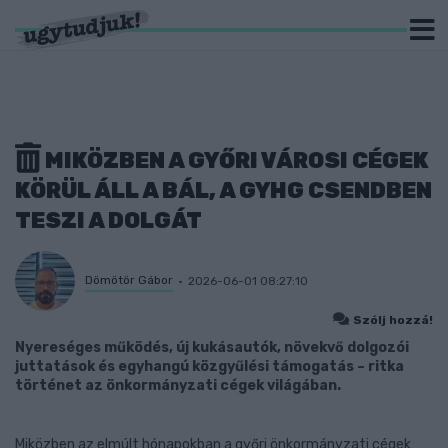
MIKÖZBEN A GYŐRI VÁROSI CÉGEK
KÖRÜL ÁLL A BÁL, A GYHG CSENDBEN
TESZI A DOLGÁT
Dömötör Gábor
2026-06-01 08:27:10
Szólj hozzá!
Nyereséges működés, új kukásautók, növekvő dolgozói
juttatások és egyhangú közgyűlési támogatás – ritka
történet az önkormányzati cégek világában.
Miközben az elmúlt hónapokban a győri önkormányzati cégek