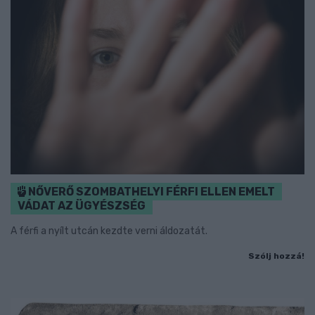
NŐVERŐ SZOMBATHELYI FÉRFI ELLEN EMELT
VÁDAT AZ ÜGYÉSZSÉG
A férfi a nyílt utcán kezdte verni áldozatát.
Szólj hozzá!