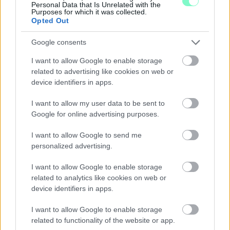
Personal Data that Is Unrelated with the
Purposes for which it was collected.
Opted Out
Google consents
I want to allow Google to enable storage
related to advertising like cookies on web or
device identifiers in apps.
I want to allow my user data to be sent to
Google for online advertising purposes.
ÖRÖMHÍR: TÍZ ÉVE NEM VOLT ILYEN ALACSONY AZ
I want to allow Google to send me
INFLÁCIÓ MAGYARORSZÁGON
personalized advertising.
Júliusban mindössze 1,2 százalékkal emelkedtek éves
I want to allow Google to enable storage
összevetésben a fogyasztói árak, miközben az élelmiszerek ára
related to analytics like cookies on web or
már csökkent.
device identifiers in apps.
Szólj hozzá!
I want to allow Google to enable storage
related to functionality of the website or app.