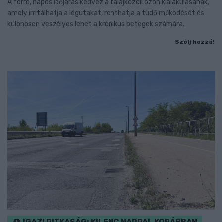
A forró, napos időjárás kedvez a talajközeli ózon kialakulásának,
amely irritálhatja a légutakat, ronthatja a tüdő működését és
különösen veszélyes lehet a krónikus betegek számára.
Szólj hozzá!
IGAZI RITKASÁG: KILENC NAPPAL KORÁBBAN