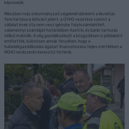
képviselők.
Miközben más önkormányzati cégeknél időnként a likviditás
fenntartása is kihívást jelent, a GYHG vezetése szerint a
vállalat évek óta nem vesz igénybe folyószámlahitelt,
valamennyi számláját határidőben fizeti ki, és banki tartozás
nélkül működik. A cég gazdálkodását a közgyűlésen is példaként
említették, különösen annak fényében, hogy a
hulladékgazdálkodási ágazat finanszírozása teljes mértékben a
MOHU rendszerén keresztül történik.