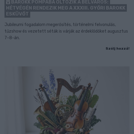
BAROKK POMPÁBA ÖLTÖZIK A BELVÁROS:
HÉTVÉGÉN RENDEZIK MEG A XXXIII. GYŐRI BAROKK
ESKÜVŐT
Jubileumi fogadalom megerősítés, történelmi felvonulás,
tűzshow és vezetett séták is várják az érdeklődőket augusztus
7–8-án.
Szólj hozzá!