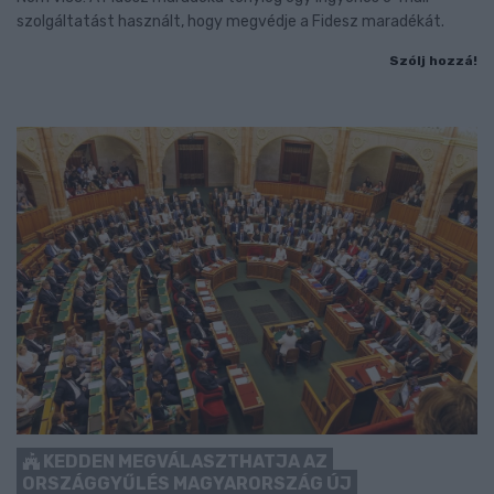
szolgáltatást használt, hogy megvédje a Fidesz maradékát.
Szólj hozzá!
KEDDEN MEGVÁLASZTHATJA AZ
ORSZÁGGYŰLÉS MAGYARORSZÁG ÚJ