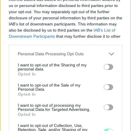
us or personal information disclosed to third parties prior to
your opt-out. You may separately opt-out of the further
disclosure of your personal information by third parties on the
IAB’s list of downstream participants. This information may
also be disclosed by us to third parties on the
IAB’s List of
Downstream Participants
that may further disclose it to other
third parties.
Please note that this website/app uses one or more Google
Personal Data Processing Opt Outs
services and may gather and store information including but
not limited to your visit or usage behaviour. You may click to
I want to opt-out of the Sharing of my
personal data.
grant or deny consent to Google and its third-party tags to
Opted In
use your data for below specified purposes in below Google
PIKNIK ITALOK: ÍZEK ÉS ÉLMÉNYEK A SZABADBAN
consent section.
I want to opt-out of the Sale of my
Ahogy tavaszodik és a nap egyre tovább marad velünk, sokaknak
Personal Data.
Opted In
támad kedve kirándulni a természetbe.
I want to opt-out of processing my
Szólj hozzá!
Personal Data for Targeted Advertising.
Opted In
I want to opt-out of Collection, Use,
Retention, Sale, and/or Sharing of my