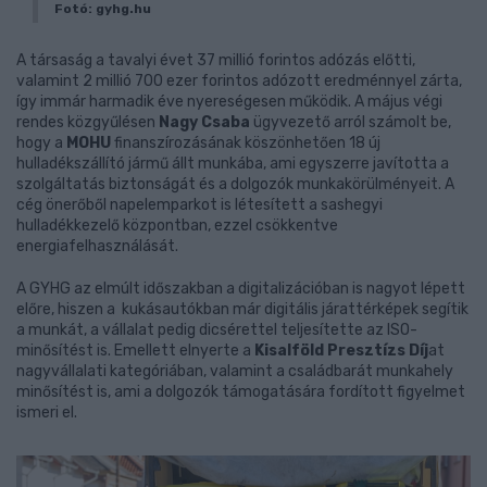
Fotó: gyhg.hu
A társaság a tavalyi évet 37 millió forintos adózás előtti,
valamint 2 millió 700 ezer forintos adózott eredménnyel zárta,
így immár harmadik éve nyereségesen működik. A május végi
rendes közgyűlésen
Nagy Csaba
ügyvezető arról számolt be,
hogy a
MOHU
finanszírozásának köszönhetően 18 új
hulladékszállító jármű állt munkába, ami egyszerre javította a
szolgáltatás biztonságát és a dolgozók munkakörülményeit. A
cég önerőből napelemparkot is létesített a sashegyi
hulladékkezelő központban, ezzel csökkentve
energiafelhasználását.
A GYHG az elmúlt időszakban a digitalizációban is nagyot lépett
előre, hiszen a kukásautókban már digitális járattérképek segítik
a munkát, a vállalat pedig dicsérettel teljesítette az ISO-
minősítést is. Emellett elnyerte a
Kisalföld Presztízs Díj
at
nagyvállalati kategóriában, valamint a családbarát munkahely
minősítést is, ami a dolgozók támogatására fordított figyelmet
ismeri el.