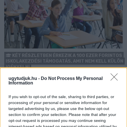
KÉT RÉSZLETBEN ÉRKEZIK A 100 EZER FORINTOS
ISKOLAKEZDÉSI TÁMOGATÁS, AMIT NEM KELL KÜLÖN
IGÉNYELNI
Az első 50 ezer forintot még a tanévkezdés előtt folyósítja a
ugytudjuk.hu -
Do Not Process My Personal
Information
Magyar Államkincstár, a második részlet novemberben, utalvány
formájában érkezik.
If you wish to opt-out of the sale, sharing to third parties, or
1 hozzászólás
processing of your personal or sensitive information for
targeted advertising by us, please use the below opt-out
section to confirm your selection. Please note that after your
opt-out request is processed you may continue seeing
interest-based ads based on personal information utilized by