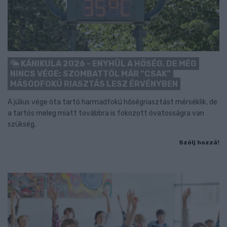
KÁNIKULA 2026 - ENYHÜL A HŐSÉG, DE MÉG
NINCS VÉGE: SZOMBATTÓL MÁR “CSAK”
MÁSODFOKÚ RIASZTÁS LESZ ÉRVÉNYBEN
A július vége óta tartó harmadfokú hőségriasztást mérséklik, de
a tartós meleg miatt továbbra is fokozott óvatosságra van
szükség.
Szólj hozzá!