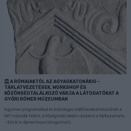
A RÓMAIAKTÓL AZ AGYAGKATONÁKIG –
TÁRLATVEZETÉSEK, WORKSHOP ÉS
KÖZÖNSÉGTALÁLKOZÓ VÁRJA A LÁTOGATÓKAT A
GYŐRI RÓMER MÚZEUMBAN
Ingyenes programokkal és különleges kiállításokkal készülnek a
hét második felére, a hőségriadó idején ráadásul a Várkazamata
– Kőtár is díjmentesen látogatható.