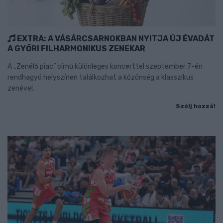
EXTRA: A VÁSÁRCSARNOKBAN NYITJA ÚJ ÉVADÁT
A GYŐRI FILHARMONIKUS ZENEKAR
A „Zenélő piac” című különleges koncerttel szeptember 7-én
rendhagyó helyszínen találkozhat a közönség a klasszikus
zenével.
Szólj hozzá!