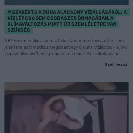
SZAKÉRTŐ A DUNA ALACSONY VÍZÁLLÁSÁRÓL: A
VÍZLÉPCSŐ SEM CSODASZER ÖNMAGÁBAN, A
KLÍMAVÁLTOZÁS MIATT ÚJ SZEMLÉLETRE VAN
SZÜKSÉG
A BME vízmérnöke szerint a Paksi Atomerőmű helyzetére sem
jelentene automatikus megoldást egy új dunai vízlépcső - a jövő
vízgazdálkodását pedig már a klímamodellekre kell alapozni.
Szólj hozzá!