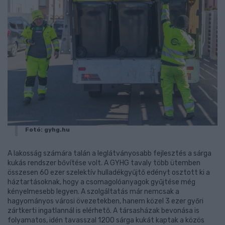
Fotó: gyhg.hu
A lakosság számára talán a leglátványosabb fejlesztés a sárga
kukás rendszer bővítése volt. A GYHG tavaly több ütemben
összesen 60 ezer szelektív hulladékgyűjtő edényt osztott ki a
háztartásoknak, hogy a csomagolóanyagok gyűjtése még
kényelmesebb legyen. A szolgáltatás már nemcsak a
hagyományos városi övezetekben, hanem közel 3 ezer győri
zártkerti ingatlannál is elérhető. A társasházak bevonása is
folyamatos, idén tavasszal 1200 sárga kukát kaptak a közös