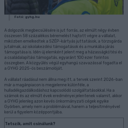
Fotó: gyhg.hu
A dolgozók megbecsülésére is jut forrás, az elmúlt négy évben
összesen 58 százalékos béremelést hajtott végre a vállalat,
miközben emelkedtek a SZÉP-kártyás juttatások, a törzsgárda
jutalmak, az iskolakezdési támogatások és a munkába járás
támogatása is. Idén új elemként jelent meg a házasságkötési és
a családalapítási támogatás, egyaránt 100 ezer forintos
összegben. A közgyűlés végül egyhangú szavazással fogadta el
a GYHG 2025-ös beszámolóját.
A vállalat ráadásul nem állna meg itt, a tervek szerint 2026-ban
már a magánpiacon is megjelenne különféle, a
hulladékgazdálkodáshoz kapcsolódó szolgáltatásokkal. Ha a
számok és az elmúlt évek eredményei jelentenek valamit, akkor
a GYHG jelenleg azon kevés önkormányzati cégek egyike
Győrben, amely nem a problémáival, hanem a teljesítményével
kerül a figyelem középpontjába.
Tetszik, amit csinálunk?