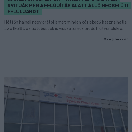
NYITJÁK MEG A FELÚJÍTÁS ALATT ÁLLÓ HECSEI ÚTI
FELÜLJÁRÓT
Hétfőn hajnali négy órától ismét minden közlekedő használhatja
az átkelőt, az autóbuszok is visszatérnek eredeti útvonalukra.
Szólj hozzá!