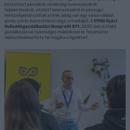
körül eltűnt pénzekről, rendőrségi nyomozásokról,
feljelentésekről, vitatott kinevezésekről és pénzügyi
nehézségekről szóltak a hírek, addig van egy városi vállalat,
amely szinte észrevétlenül végzi a munkáját. A
GYHG Győri
Hulladékgazdálkodási Nonprofit Kft.
2025-ben is stabil
gazdálkodással, nyereséges működéssel és folyamatos
fejlesztésekkel hívta fel magára a figyelmet.