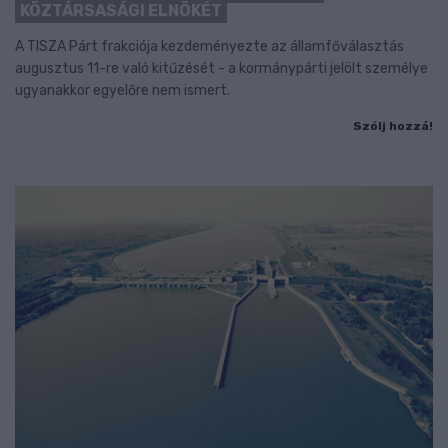
KÖZTÁRSASÁGI ELNÖKÉT
A TISZA Párt frakciója kezdeményezte az államfőválasztás
augusztus 11-re való kitűzését - a kormánypárti jelölt személye
ugyanakkor egyelőre nem ismert.
Szólj hozzá!