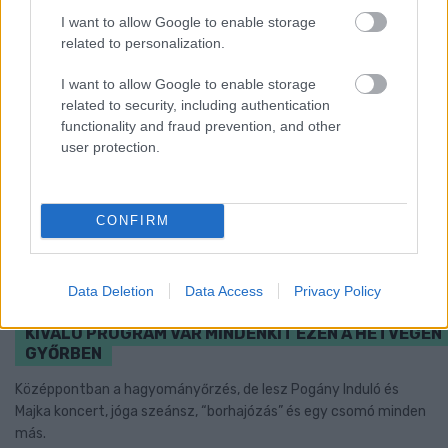
I want to allow Google to enable storage
related to personalization.
I want to allow Google to enable storage
related to security, including authentication
functionality and fraud prevention, and other
user protection.
CONFIRM
Data Deletion
Data Access
Privacy Policy
A BAROKK ÖSSZES ÁRNYALATA ÉS MÉG EGY SOR
KIVÁLÓ PROGRAM VÁR MINDENKIT EZEN A HÉTVÉGÉN
GYŐRBEN
Középpontban a hagyományőrzés, de lesz Pogány Induló és
Majka koncert, jóga szeánsz, “borhajózás” és egy csomó minden
más.