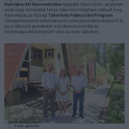
Győrújbaráti Gyermektábor
legújabb fejlesztését, amelynek
során négy domboldali faház teljes körű felújítása valósult meg.
A beruházás az Ifjúsági
Táborhely Fejlesztési Program
támogatásával és önkormányzati önerő bevonásával készült el,
így a táborozó gyerekeket a jövőben korszerűbb és
biztonságosabb környezet várja az erdei táborban.
Fotó: gyor.hu