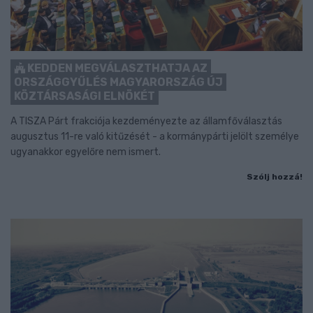
KEDDEN MEGVÁLASZTHATJA AZ
ORSZÁGGYŰLÉS MAGYARORSZÁG ÚJ
KÖZTÁRSASÁGI ELNÖKÉT
A TISZA Párt frakciója kezdeményezte az államfőválasztás
augusztus 11-re való kitűzését - a kormánypárti jelölt személye
ugyanakkor egyelőre nem ismert.
Szólj hozzá!