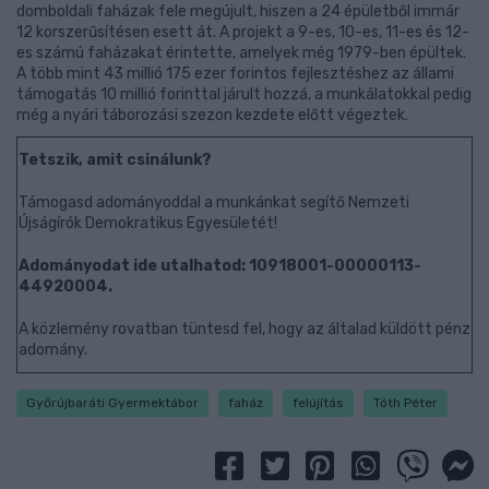
domboldali faházak fele megújult, hiszen a 24 épületből immár
12 korszerűsítésen esett át. A projekt a 9-es, 10-es, 11-es és 12-
es számú faházakat érintette, amelyek még 1979-ben épültek.
A több mint 43 millió 175 ezer forintos fejlesztéshez az állami
támogatás 10 millió forinttal járult hozzá, a munkálatokkal pedig
még a nyári táborozási szezon kezdete előtt végeztek.
Tetszik, amit csinálunk?
Támogasd adományoddal a munkánkat segítő Nemzeti
Újságírók Demokratikus Egyesületét!
Adományodat ide utalhatod: 10918001-00000113-
44920004.
A közlemény rovatban tüntesd fel, hogy az általad küldött pénz
adomány.
Győrújbaráti Gyermektábor
faház
felújítás
Tóth Péter