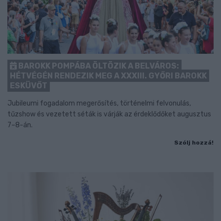
BAROKK POMPÁBA ÖLTÖZIK A BELVÁROS:
HÉTVÉGÉN RENDEZIK MEG A XXXIII. GYŐRI BAROKK
ESKÜVŐT
Jubileumi fogadalom megerősítés, történelmi felvonulás,
tűzshow és vezetett séták is várják az érdeklődőket augusztus
7–8-án.
Szólj hozzá!