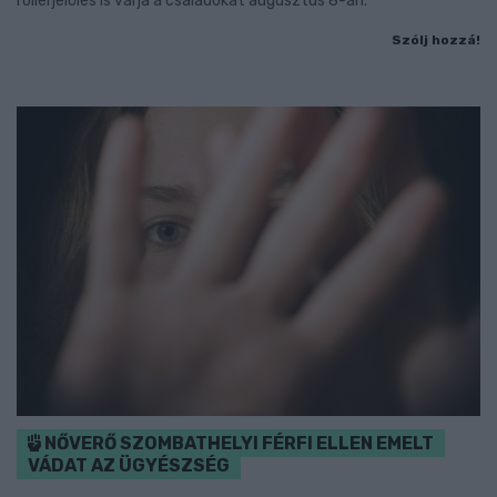
rollerjelölés is várja a családokat augusztus 8-án.
Szólj hozzá!
NŐVERŐ SZOMBATHELYI FÉRFI ELLEN EMELT
VÁDAT AZ ÜGYÉSZSÉG