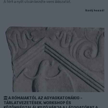
A férfi a nyílt utcán kezdte verni áldozatát.
Szólj hozzá!
A RÓMAIAKTÓL AZ AGYAGKATONÁKIG –
TÁRLATVEZETÉSEK, WORKSHOP ÉS
KÖZÖNSÉGTALÁLKOZÓ VÁRJA A LÁTOGATÓKAT A