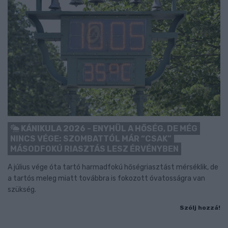
KÁNIKULA 2026 - ENYHÜL A HŐSÉG, DE MÉG
NINCS VÉGE: SZOMBATTÓL MÁR “CSAK”
MÁSODFOKÚ RIASZTÁS LESZ ÉRVÉNYBEN
A július vége óta tartó harmadfokú hőségriasztást mérséklik, de
a tartós meleg miatt továbbra is fokozott óvatosságra van
szükség.
Szólj hozzá!