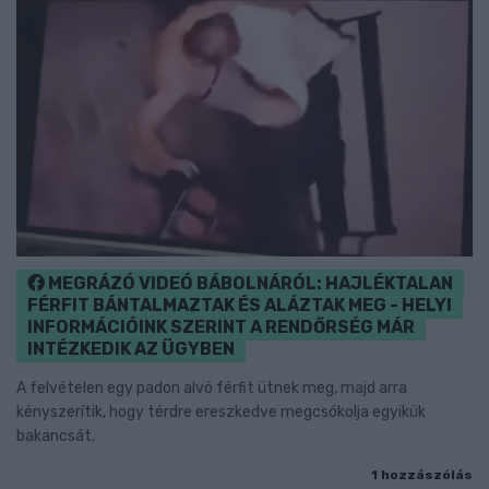
MEGRÁZÓ VIDEÓ BÁBOLNÁRÓL: HAJLÉKTALAN
FÉRFIT BÁNTALMAZTAK ÉS ALÁZTAK MEG - HELYI
INFORMÁCIÓINK SZERINT A RENDŐRSÉG MÁR
INTÉZKEDIK AZ ÜGYBEN
A felvételen egy padon alvó férfit ütnek meg, majd arra
kényszerítik, hogy térdre ereszkedve megcsókolja egyikük
bakancsát.
1 hozzászólás