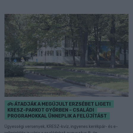
ÁTADJÁK A MEGÚJULT ERZSÉBET LIGETI
KRESZ-PARKOT GYŐRBEN – CSALÁDI
PROGRAMOKKAL ÜNNEPLIK A FELÚJÍTÁST
Ügyességi versenyek, KRESZ-kvíz, ingyenes kerékpár- és e-