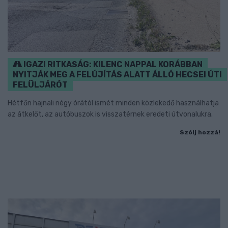
IGAZI RITKASÁG: KILENC NAPPAL KORÁBBAN
NYITJÁK MEG A FELÚJÍTÁS ALATT ÁLLÓ HECSEI ÚTI
FELÜLJÁRÓT
Hétfőn hajnali négy órától ismét minden közlekedő használhatja
az átkelőt, az autóbuszok is visszatérnek eredeti útvonalukra.
Szólj hozzá!