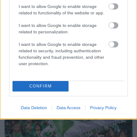
KIVÁLÓ PROGRAM VÁR MINDENKIT EZEN A HÉTVÉGÉN
I want to allow Google to enable storage
GYŐRBEN
related to functionality of the website or app.
Középpontban a hagyományőrzés, de lesz Pogány Induló és
I want to allow Google to enable storage
Majka koncert, jóga szeánsz, “borhajózás” és egy csomó minden
related to personalization.
más.
I want to allow Google to enable storage
Szólj hozzá!
related to security, including authentication
functionality and fraud prevention, and other
user protection.
CONFIRM
Data Deletion
Data Access
Privacy Policy