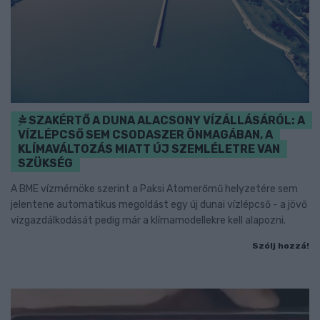
SZAKÉRTŐ A DUNA ALACSONY VÍZÁLLÁSÁRÓL: A
VÍZLÉPCSŐ SEM CSODASZER ÖNMAGÁBAN, A
KLÍMAVÁLTOZÁS MIATT ÚJ SZEMLÉLETRE VAN
SZÜKSÉG
A BME vízmérnöke szerint a Paksi Atomerőmű helyzetére sem
jelentene automatikus megoldást egy új dunai vízlépcső - a jövő
vízgazdálkodását pedig már a klímamodellekre kell alapozni.
Szólj hozzá!