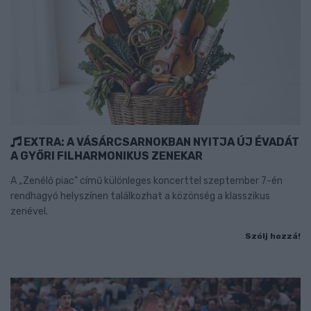
EXTRA: A VÁSÁRCSARNOKBAN NYITJA ÚJ ÉVADÁT
A GYŐRI FILHARMONIKUS ZENEKAR
A „Zenélő piac” című különleges koncerttel szeptember 7-én
rendhagyó helyszínen találkozhat a közönség a klasszikus
zenével.
Szólj hozzá!