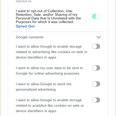
Opted In
összevetésben a fogyasztói árak, miközben az élelmiszerek ára
már csökkent.
I want to opt-out of Collection, Use,
Retention, Sale, and/or Sharing of my
Personal Data that Is Unrelated with the
Szólj hozzá!
Purposes for which it was collected.
Opted Out
Google consents
I want to allow Google to enable storage
related to advertising like cookies on web or
device identifiers in apps.
I want to allow my user data to be sent to
Google for online advertising purposes.
I want to allow Google to send me
personalized advertising.
I want to allow Google to enable storage
related to analytics like cookies on web or
device identifiers in apps.
A BAROKK ÖSSZES ÁRNYALATA ÉS MÉG EGY SOR