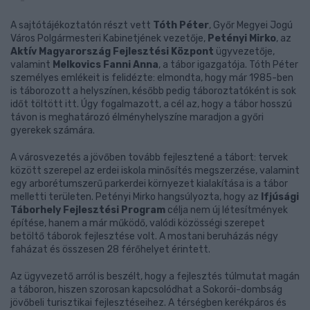
A sajtótájékoztatón részt vett
Tóth Péter
, Győr Megyei Jogú
Város Polgármesteri Kabinetjének vezetője,
Petényi Mirko
, az
Aktív Magyarország Fejlesztési Központ
ügyvezetője,
valamint
Melkovics Fanni Anna
, a tábor igazgatója. Tóth Péter
személyes emlékeit is felidézte: elmondta, hogy már 1985-ben
is táborozott a helyszínen, később pedig táboroztatóként is sok
időt töltött itt. Úgy fogalmazott, a cél az, hogy a tábor hosszú
távon is meghatározó élményhelyszíne maradjon a győri
gyerekek számára.
A városvezetés a jövőben tovább fejlesztené a tábort: tervek
között szerepel az erdei iskola minősítés megszerzése, valamint
egy arborétumszerű parkerdei környezet kialakítása is a tábor
melletti területen. Petényi Mirko hangsúlyozta, hogy az
Ifjúsági
Táborhely Fejlesztési Program
célja nem új létesítmények
építése, hanem a már működő, valódi közösségi szerepet
betöltő táborok fejlesztése volt. A mostani beruházás négy
faházat és összesen 28 férőhelyet érintett.
Az ügyvezető arról is beszélt, hogy a fejlesztés túlmutat magán
a táboron, hiszen szorosan kapcsolódhat a Sokorói-dombság
jövőbeli turisztikai fejlesztéseihez. A térségben kerékpáros és