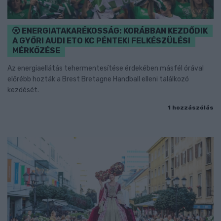
ENERGIATAKARÉKOSSÁG: KORÁBBAN KEZDŐDIK
A GYŐRI AUDI ETO KC PÉNTEKI FELKÉSZÜLÉSI
MÉRKŐZÉSE
Az energiaellátás tehermentesítése érdekében másfél órával
előrébb hozták a Brest Bretagne Handball elleni találkozó
kezdését.
1 hozzászólás