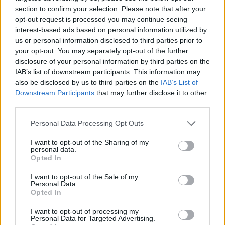
támad kedve kirándulni a természetbe.
section to confirm your selection. Please note that after your
opt-out request is processed you may continue seeing
Szólj hozzá!
interest-based ads based on personal information utilized by
us or personal information disclosed to third parties prior to
your opt-out. You may separately opt-out of the further
disclosure of your personal information by third parties on the
IAB’s list of downstream participants. This information may
also be disclosed by us to third parties on the
IAB’s List of
Downstream Participants
that may further disclose it to other
third parties.
Please note that this website/app uses one or more Google
Personal Data Processing Opt Outs
services and may gather and store information including but
not limited to your visit or usage behaviour. You may click to
I want to opt-out of the Sharing of my
personal data.
grant or deny consent to Google and its third-party tags to
Opted In
use your data for below specified purposes in below Google
consent section.
I want to opt-out of the Sale of my
Personal Data.
Opted In
ÖRÖMHÍR: TÍZ ÉVE NEM VOLT ILYEN ALACSONY AZ
INFLÁCIÓ MAGYARORSZÁGON
I want to opt-out of processing my
Personal Data for Targeted Advertising.
Júliusban mindössze 1,2 százalékkal emelkedtek éves