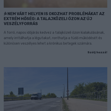
NEM VÁRT HELYEN IS OKOZHAT PROBLÉMÁKAT AZ
EXTRÉM HŐSÉG: A TALAJKÖZELI ÓZON AZ ÚJ
VESZÉLYFORRÁS
A forró, napos időjárás kedvez a talajközeli ózon kialakulásának,
amely irritálhatja a légutakat, ronthatja a tüdő működését és
különösen veszélyes lehet a krónikus betegek számára.
Szólj hozzá!