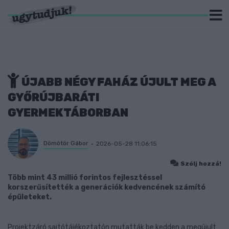
ÚJABB NÉGY FAHÁZ ÚJULT MEG A
GYŐRÚJBARÁTI
GYERMEKTÁBORBAN
Dömötör Gábor
2026-05-28 11:06:15
Szólj hozzá!
Több mint 43 millió forintos fejlesztéssel
korszerűsítették a generációk kedvencének számító
épületeket.
Projektzáró sajtótájékoztatón mutatták be kedden a megújult