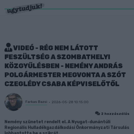
VIDEÓ - RÉG NEM LÁTOTT
FESZÜLTSÉG A SZOMBATHELYI
KÖZGYŰLÉSBEN - NEMÉNY ANDRÁS
POLGÁRMESTER MEGVONTA A SZÓT
CZEGLÉDY CSABA KÉPVISELŐTŐL
Farkas Bazsi
2026-05-28 10:15:00
2 hozzászólás
Nemény szünetet rendelt el. A Nyugat-dunántúli
Regionális Hulladékgazdálkodási Önkormányzati Társulás
lobbantotta be a szikrát.