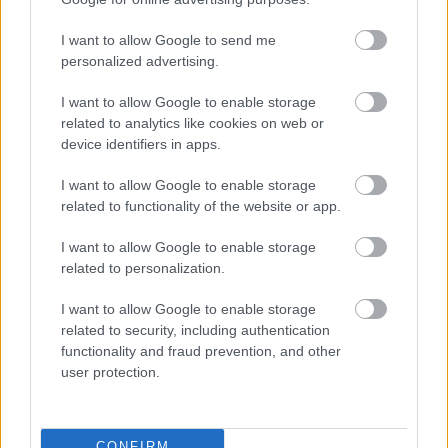
I want to allow Google to send me
personalized advertising.
I want to allow Google to enable storage
related to analytics like cookies on web or
device identifiers in apps.
MEGRÁZÓ VIDEÓ BÁBOLNÁRÓL: HAJLÉKTALAN
FÉRFIT BÁNTALMAZTAK ÉS ALÁZTAK MEG - HELYI
I want to allow Google to enable storage
INFORMÁCIÓINK SZERINT A RENDŐRSÉG MÁR
related to functionality of the website or app.
INTÉZKEDIK AZ ÜGYBEN
A felvételen egy padon alvó férfit ütnek meg, majd arra
I want to allow Google to enable storage
kényszerítik, hogy térdre ereszkedve megcsókolja egyikük
related to personalization.
bakancsát.
I want to allow Google to enable storage
1 hozzászólás
related to security, including authentication
functionality and fraud prevention, and other
user protection.
CONFIRM