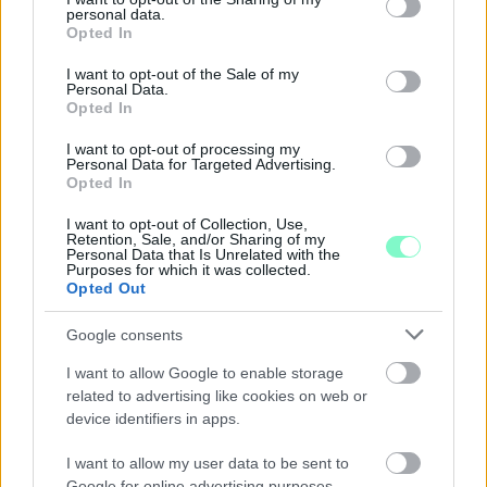
personal data.
grant or deny consent to Google and its third-party tags to
Opted In
use your data for below specified purposes in below Google
SZAKÉRTŐ A DUNA ALACSONY VÍZÁLLÁSÁRÓL: A
consent section.
I want to opt-out of the Sale of my
VÍZLÉPCSŐ SEM CSODASZER ÖNMAGÁBAN, A
Personal Data.
KLÍMAVÁLTOZÁS MIATT ÚJ SZEMLÉLETRE VAN
Opted In
SZÜKSÉG
I want to opt-out of processing my
Personal Data for Targeted Advertising.
A BME vízmérnöke szerint a Paksi Atomerőmű helyzetére sem
Opted In
jelentene automatikus megoldást egy új dunai vízlépcső - a jövő
vízgazdálkodását pedig már a klímamodellekre kell alapozni.
I want to opt-out of Collection, Use,
Retention, Sale, and/or Sharing of my
Personal Data that Is Unrelated with the
Szólj hozzá!
Purposes for which it was collected.
Opted Out
Google consents
I want to allow Google to enable storage
related to advertising like cookies on web or
device identifiers in apps.
I want to allow my user data to be sent to
Google for online advertising purposes.