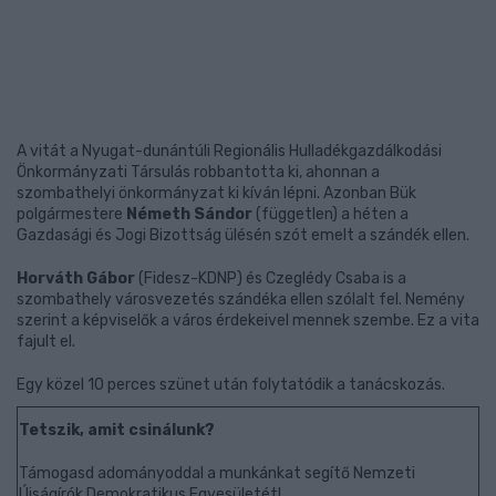
A vitát a Nyugat-dunántúli Regionális Hulladékgazdálkodási
Önkormányzati Társulás robbantotta ki, ahonnan a
szombathelyi önkormányzat ki kíván lépni. Azonban Bük
polgármestere
Németh Sándor
(független) a héten a
Gazdasági és Jogi Bizottság ülésén szót emelt a szándék ellen.
Horváth Gábor
(Fidesz-KDNP) és Czeglédy Csaba is a
szombathely városvezetés szándéka ellen szólalt fel. Nemény
szerint a képviselők a város érdekeivel mennek szembe. Ez a vita
fajult el.
Egy közel 10 perces szünet után folytatódik a tanácskozás.
Tetszik, amit csinálunk?
Támogasd adományoddal a munkánkat segítő Nemzeti
Újságírók Demokratikus Egyesületét!