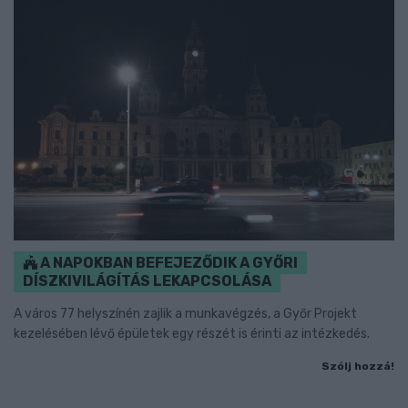
A NAPOKBAN BEFEJEZŐDIK A GYŐRI
DÍSZKIVILÁGÍTÁS LEKAPCSOLÁSA
A város 77 helyszínén zajlik a munkavégzés, a Győr Projekt
kezelésében lévő épületek egy részét is érinti az intézkedés.
Szólj hozzá!