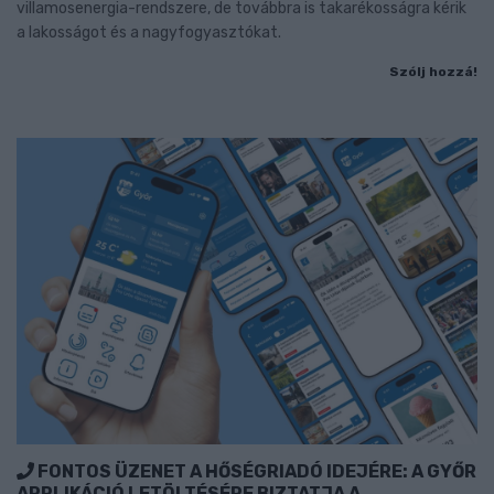
villamosenergia-rendszere, de továbbra is takarékosságra kérik
a lakosságot és a nagyfogyasztókat.
Szólj hozzá!
FONTOS ÜZENET A HŐSÉGRIADÓ IDEJÉRE: A GYŐR
APPLIKÁCIÓ LETÖLTÉSÉRE BIZTATJA A