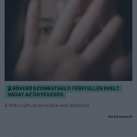
NŐVERŐ SZOMBATHELYI FÉRFI ELLEN EMELT
VÁDAT AZ ÜGYÉSZSÉG
A férfi a nyílt utcán kezdte verni áldozatát.
Szólj hozzá!