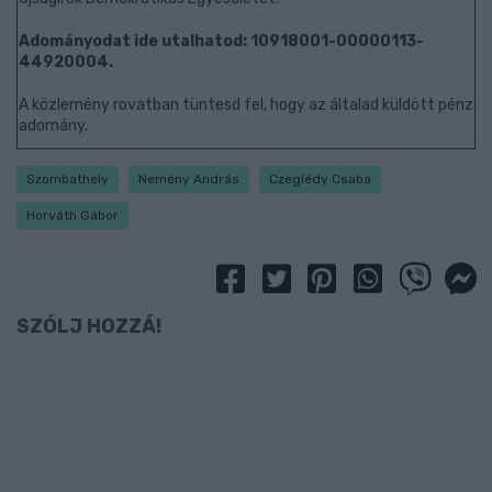
Adományodat ide utalhatod: 10918001-00000113-
44920004.
A közlemény rovatban tüntesd fel, hogy az általad küldött pénz
adomány.
Szombathely
Nemény András
Czeglédy Csaba
Horváth Gábor
SZÓLJ HOZZÁ!