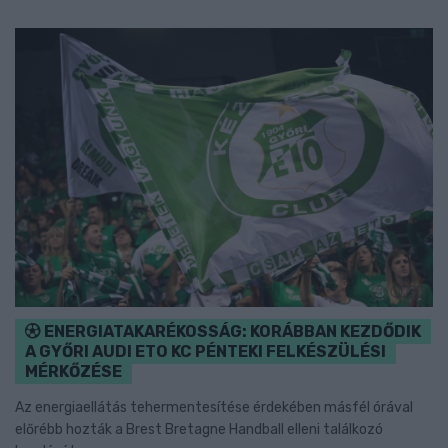
ENERGIATAKARÉKOSSÁG: KORÁBBAN KEZDŐDIK
A GYŐRI AUDI ETO KC PÉNTEKI FELKÉSZÜLÉSI
MÉRKŐZÉSE
Az energiaellátás tehermentesítése érdekében másfél órával
előrébb hozták a Brest Bretagne Handball elleni találkozó