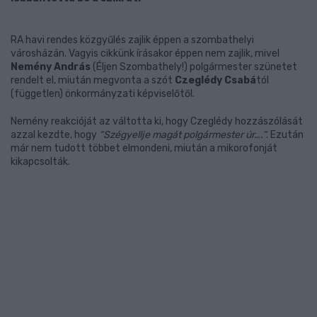
RA havi rendes közgyűlés zajlik éppen a szombathelyi
városházán. Vagyis cikkünk írásakor éppen nem zajlik, mivel
Nemény András
(Éljen Szombathely!) polgármester szünetet
rendelt el, miután megvonta a szót
Czeglédy Csabá
tól
(független) önkormányzati képviselőtől.
Nemény reakcióját az váltotta ki, hogy Czeglédy hozzászólását
azzal kezdte, hogy
“Szégyellje magát polgármester úr….”
. Ezután
már nem tudott többet elmondeni, miután a mikorofonját
kikapcsolták.