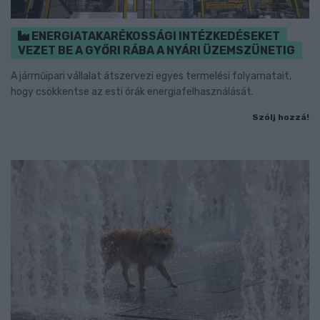
ENERGIATAKARÉKOSSÁGI INTÉZKEDÉSEKET
VEZET BE A GYŐRI RÁBA A NYÁRI ÜZEMSZÜNETIG
A járműipari vállalat átszervezi egyes termelési folyamatait,
hogy csökkentse az esti órák energiafelhasználását.
Szólj hozzá!