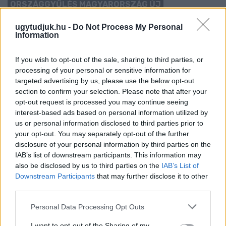
ORSZÁGGYŰLÉS MAGYARORSZÁG ÚJ
KÖZTÁRSASÁGI ELNÖKÉT
ugytudjuk.hu -
Do Not Process My Personal
A TISZA Párt frakciója kezdeményezte az államfőválasztás
Information
augusztus 11-re való kitűzését - a kormánypárti jelölt személye
ugyanakkor egyelőre nem ismert.
If you wish to opt-out of the sale, sharing to third parties, or
processing of your personal or sensitive information for
Szólj hozzá!
targeted advertising by us, please use the below opt-out
section to confirm your selection. Please note that after your
opt-out request is processed you may continue seeing
interest-based ads based on personal information utilized by
us or personal information disclosed to third parties prior to
your opt-out. You may separately opt-out of the further
disclosure of your personal information by third parties on the
IAB’s list of downstream participants. This information may
also be disclosed by us to third parties on the
IAB’s List of
Downstream Participants
that may further disclose it to other
third parties.
Please note that this website/app uses one or more Google
Personal Data Processing Opt Outs
services and may gather and store information including but
not limited to your visit or usage behaviour. You may click to
I want to opt-out of the Sharing of my