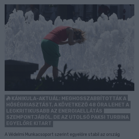
KÁNIKULA-AKTUÁL: MEGHOSSZABBÍTOTTÁK A
HŐSÉGRIASZTÁST, A KÖVETKEZŐ 48 ÓRA LEHET A
LEGKRITIKUSABB AZ ENERGIAELLÁTÁS
SZEMPONTJÁBÓL, DE AZ UTOLSÓ PAKSI TURBINA
EGYELŐRE KITART
A Védelmi Munkacsoport szerint egyelőre stabil az ország