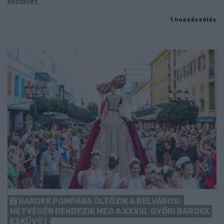
kezdését.
1 hozzászólás
BAROKK POMPÁBA ÖLTÖZIK A BELVÁROS:
HÉTVÉGÉN RENDEZIK MEG A XXXIII. GYŐRI BAROKK
ESKÜVŐT