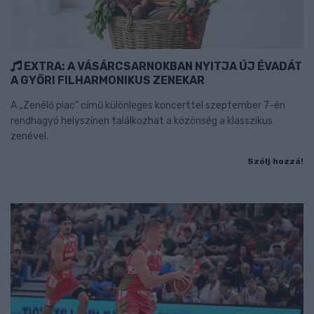
EXTRA: A VÁSÁRCSARNOKBAN NYITJA ÚJ ÉVADÁT
A GYŐRI FILHARMONIKUS ZENEKAR
A „Zenélő piac” című különleges koncerttel szeptember 7-én
rendhagyó helyszínen találkozhat a közönség a klasszikus
zenével.
Szólj hozzá!