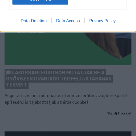
Data Deletion
Data Access
Privacy Policy
LAKOSSÁGI FÓRUMON MUTATJÁK BE A
GYŐRSZENTIVÁNI KÖR TÉR FELÚJÍTÁSÁNAK
TERVEIT
Augusztus 6-án a beruházás ütemezéséről és az új kerékpárút
építéséről is tájékoztatják az érdeklődőket.
Szólj hozzá!