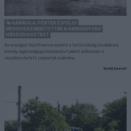
KÁNIKULA: PÉNTEK ÉJFÉLIG
MEGHOSSZABBÍTOTTÁK A HARMADFOKÚ
HŐSÉGRIASZTÁST
Az országos tisztifőorvos szerint a tartós hőség továbbra is
komoly egészségügyi kockázatot jelent, különösen a
veszélyeztetett csoportok számára.
Szólj hozzá!