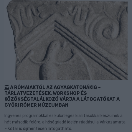
A RÓMAIAKTÓL AZ AGYAGKATONÁKIG –
TÁRLATVEZETÉSEK, WORKSHOP ÉS
KÖZÖNSÉGTALÁLKOZÓ VÁRJA A LÁTOGATÓKAT A
GYŐRI RÓMER MÚZEUMBAN
Ingyenes programokkal és különleges kiállításokkal készülnek a
hét második felére, a hőségriadó idején ráadásul a Várkazamata
– Kőtár is díjmentesen látogatható.