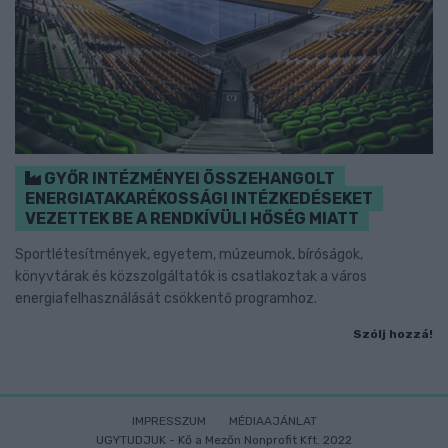
GYŐR INTÉZMÉNYEI ÖSSZEHANGOLT
ENERGIATAKARÉKOSSÁGI INTÉZKEDÉSEKET
VEZETTEK BE A RENDKÍVÜLI HŐSÉG MIATT
Sportlétesítmények, egyetem, múzeumok, bíróságok,
könyvtárak és közszolgáltatók is csatlakoztak a város
energiafelhasználását csökkentő programhoz.
Szólj hozzá!
IMPRESSZUM
MÉDIAAJÁNLAT
UGYTUDJUK - Kő a Mezőn Nonprofit Kft. 2022