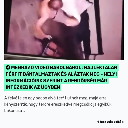
MEGRÁZÓ VIDEÓ BÁBOLNÁRÓL: HAJLÉKTALAN
FÉRFIT BÁNTALMAZTAK ÉS ALÁZTAK MEG - HELYI
INFORMÁCIÓINK SZERINT A RENDŐRSÉG MÁR
INTÉZKEDIK AZ ÜGYBEN
A felvételen egy padon alvó férfit ütnek meg, majd arra
kényszerítik, hogy térdre ereszkedve megcsókolja egyikük
bakancsát.
1 hozzászólás