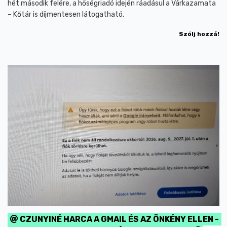
hét második felére, a hőségriadó idején ráadásul a Várkazamata
– Kőtár is díjmentesen látogatható.
Szólj hozzá!
CZUNYINÉ HARCA A GMAIL ÉS AZ ÖNKÉNY ELLEN -