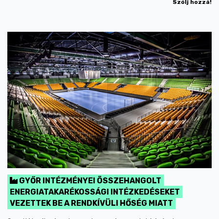
Szólj hozzá!
GYŐR INTÉZMÉNYEI ÖSSZEHANGOLT
ENERGIATAKARÉKOSSÁGI INTÉZKEDÉSEKET
VEZETTEK BE A RENDKÍVÜLI HŐSÉG MIATT