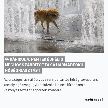
KÁNIKULA: PÉNTEK ÉJFÉLIG
MEGHOSSZABBÍTOTTÁK A HARMADFOKÚ
HŐSÉGRIASZTÁST
Az országos tisztifőorvos szerint a tartós hőség továbbra is
komoly egészségügyi kockázatot jelent, különösen a
veszélyeztetett csoportok számára.
Szólj hozzá!