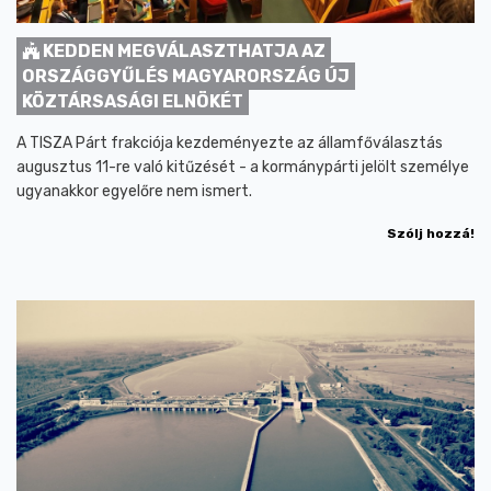
KEDDEN MEGVÁLASZTHATJA AZ
ORSZÁGGYŰLÉS MAGYARORSZÁG ÚJ
KÖZTÁRSASÁGI ELNÖKÉT
A TISZA Párt frakciója kezdeményezte az államfőválasztás
augusztus 11-re való kitűzését - a kormánypárti jelölt személye
ugyanakkor egyelőre nem ismert.
Szólj hozzá!