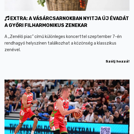
EXTRA: A VÁSÁRCSARNOKBAN NYITJA ÚJ ÉVADÁT
A GYŐRI FILHARMONIKUS ZENEKAR
A „Zenélő piac” című különleges koncerttel szeptember 7-én
rendhagyó helyszínen találkozhat a közönség a klasszikus
zenével.
Szólj hozzá!