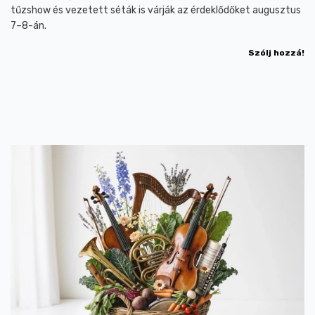
tűzshow és vezetett séták is várják az érdeklődőket augusztus
7–8-án.
Szólj hozzá!