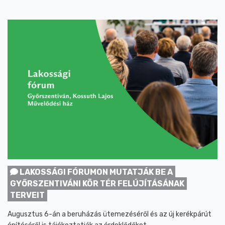
LAKOSSÁGI FÓRUMON MUTATJÁK BE A
GYŐRSZENTIVÁNI KÖR TÉR FELÚJÍTÁSÁNAK
TERVEIT
Augusztus 6-án a beruházás ütemezéséről és az új kerékpárút