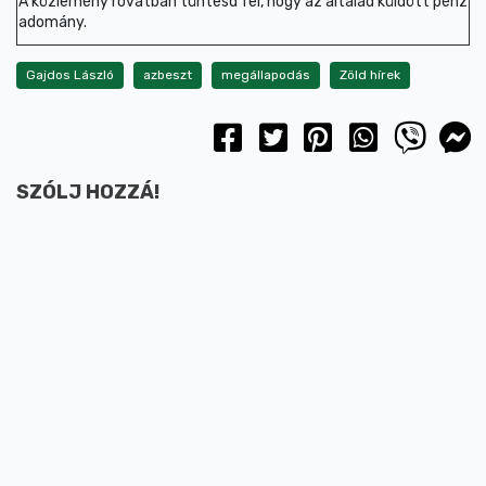
A közlemény rovatban tüntesd fel, hogy az általad küldött pénz
adomány.
Gajdos László
azbeszt
megállapodás
Zöld hírek
SZÓLJ HOZZÁ!