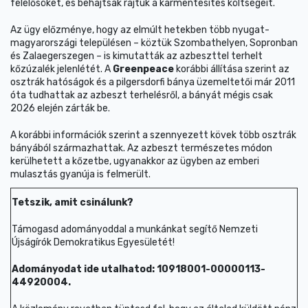
felelősöket, és behajtsák rajtuk a kármentesítés költségeit.
Az ügy előzménye, hogy az elmúlt hetekben több nyugat-
magyarországi településen – köztük Szombathelyen, Sopronban
és Zalaegerszegen – is kimutatták az azbeszttel terhelt
kőzúzalék jelenlétét. A
Greenpeace
korábbi állítása szerint az
osztrák hatóságok és a pilgersdorfi bánya üzemeltetői már 2011
óta tudhattak az azbeszt terhelésről, a bányát mégis csak
2026 elején zárták be.
A korábbi információk szerint a szennyezett kövek több osztrák
bányából származhattak. Az azbeszt természetes módon
kerülhetett a kőzetbe, ugyanakkor az ügyben az emberi
mulasztás gyanúja is felmerült.
Tetszik, amit csinálunk?
Támogasd adományoddal a munkánkat segítő Nemzeti
Újságírók Demokratikus Egyesületét!
Adományodat ide utalhatod: 10918001-00000113-
44920004.