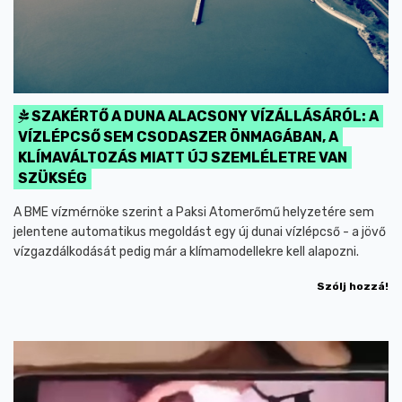
SZAKÉRTŐ A DUNA ALACSONY VÍZÁLLÁSÁRÓL: A
VÍZLÉPCSŐ SEM CSODASZER ÖNMAGÁBAN, A
KLÍMAVÁLTOZÁS MIATT ÚJ SZEMLÉLETRE VAN
SZÜKSÉG
A BME vízmérnöke szerint a Paksi Atomerőmű helyzetére sem
jelentene automatikus megoldást egy új dunai vízlépcső - a jövő
vízgazdálkodását pedig már a klímamodellekre kell alapozni.
Szólj hozzá!