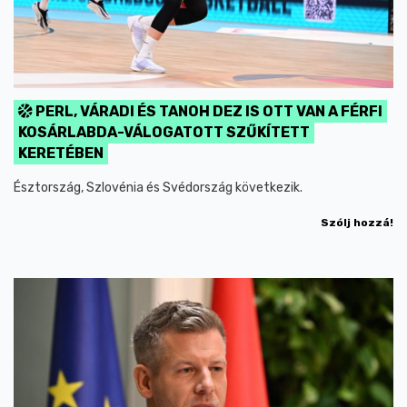
PERL, VÁRADI ÉS TANOH DEZ IS OTT VAN A FÉRFI
KOSÁRLABDA-VÁLOGATOTT SZŰKÍTETT
KERETÉBEN
Észtország, Szlovénia és Svédország következik.
Szólj hozzá!