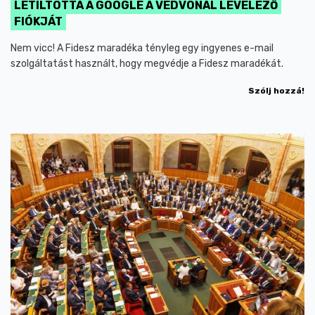
LETILTOTTA A GOOGLE A VÉDVONAL LEVELEZŐ
FIÓKJÁT
Nem vicc! A Fidesz maradéka tényleg egy ingyenes e-mail
szolgáltatást használt, hogy megvédje a Fidesz maradékát.
Szólj hozzá!