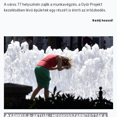
A város 77 helyszínén zajlik a munkavégzés, a Győr Projekt
kezelésében lévő épületek egy részét is érinti az intézkedés.
Szólj hozzá!
KÁNIKULA-AKTUÁL: MEGHOSSZABBÍTOTTÁK A