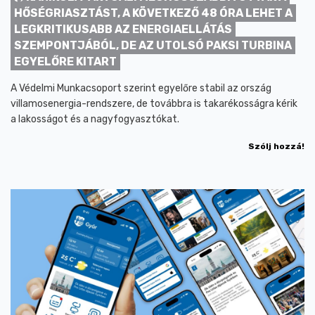
HŐSÉGRIASZTÁST, A KÖVETKEZŐ 48 ÓRA LEHET A
LEGKRITIKUSABB AZ ENERGIAELLÁTÁS
SZEMPONTJÁBÓL, DE AZ UTOLSÓ PAKSI TURBINA
EGYELŐRE KITART
A Védelmi Munkacsoport szerint egyelőre stabil az ország
villamosenergia-rendszere, de továbbra is takarékosságra kérik
a lakosságot és a nagyfogyasztókat.
Szólj hozzá!