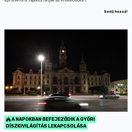
építéséről is tájékoztatják az érdeklődőket.
Szólj hozzá!
A NAPOKBAN BEFEJEZŐDIK A GYŐRI
DÍSZKIVILÁGÍTÁS LEKAPCSOLÁSA