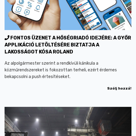
FONTOS ÜZENET A HŐSÉGRIADÓ IDEJÉRE: A GYŐR
APPLIKÁCIÓ LETÖLTÉSÉRE BIZTATJA A
LAKOSSÁGOT KÓSA ROLAND
Az alpolgármester szerint a rendkívüli kánikula a
közműrendszereket is fokozottan terheli, ezért érdemes
bekapcsolni a push értesítéseket.
Szólj hozzá!