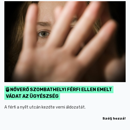
NŐVERŐ SZOMBATHELYI FÉRFI ELLEN EMELT
VÁDAT AZ ÜGYÉSZSÉG
A férfi a nyílt utcán kezdte verni áldozatát.
Szólj hozzá!