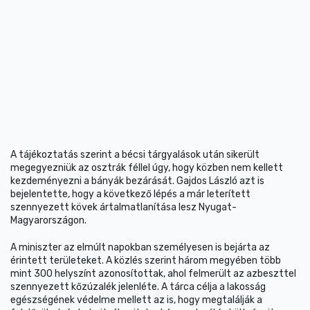
A tájékoztatás szerint a bécsi tárgyalások után sikerült
megegyezniük az osztrák féllel úgy, hogy közben nem kellett
kezdeményezni a bányák bezárását. Gajdos László azt is
bejelentette, hogy a következő lépés a már leterített
szennyezett kövek ártalmatlanítása lesz Nyugat-
Magyarországon.
A miniszter az elmúlt napokban személyesen is bejárta az
érintett területeket. A közlés szerint három megyében több
mint 300 helyszínt azonosítottak, ahol felmerült az azbeszttel
szennyezett kőzúzalék jelenléte. A tárca célja a lakosság
egészségének védelme mellett az is, hogy megtalálják a