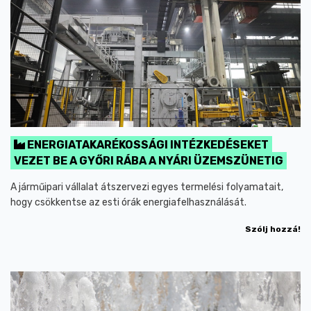
ENERGIATAKARÉKOSSÁGI INTÉZKEDÉSEKET
VEZET BE A GYŐRI RÁBA A NYÁRI ÜZEMSZÜNETIG
A járműipari vállalat átszervezi egyes termelési folyamatait,
hogy csökkentse az esti órák energiafelhasználását.
Szólj hozzá!