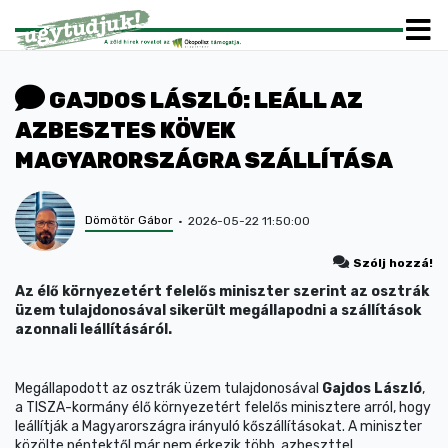
GAJDOS LÁSZLÓ: LEÁLL AZ
AZBESZTES KÖVEK
MAGYARORSZÁGRA SZÁLLÍTÁSA
Dömötör Gábor
2026-05-22 11:50:00
Szólj hozzá!
Az élő környezetért felelős miniszter szerint az osztrák
üzem tulajdonosával sikerült megállapodni a szállítások
azonnali leállításáról.
Megállapodott az osztrák üzem tulajdonosával
Gajdos László
,
a TISZA-kormány élő környezetért felelős minisztere arról, hogy
leállítják a Magyarországra irányuló kőszállításokat. A miniszter
közölte péntektől már nem érkezik több, azbeszttel