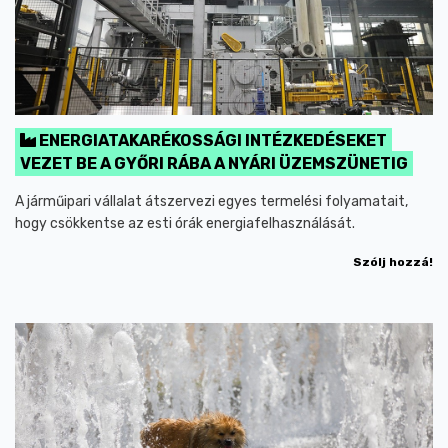
ENERGIATAKARÉKOSSÁGI INTÉZKEDÉSEKET
VEZET BE A GYŐRI RÁBA A NYÁRI ÜZEMSZÜNETIG
A járműipari vállalat átszervezi egyes termelési folyamatait,
hogy csökkentse az esti órák energiafelhasználását.
Szólj hozzá!