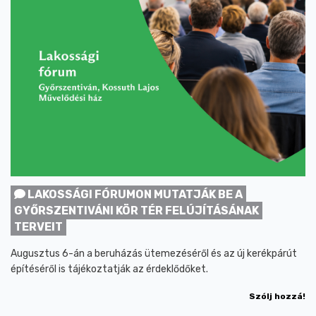
LAKOSSÁGI FÓRUMON MUTATJÁK BE A
GYŐRSZENTIVÁNI KÖR TÉR FELÚJÍTÁSÁNAK
TERVEIT
Augusztus 6-án a beruházás ütemezéséről és az új kerékpárút
építéséről is tájékoztatják az érdeklődőket.
Szólj hozzá!