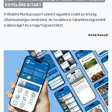
EGYELŐRE KITART
A Védelmi Munkacsoport szerint egyelőre stabil az ország
villamosenergia-rendszere, de továbbra is takarékosságra kérik
a lakosságot és a nagyfogyasztókat.
Szólj hozzá!