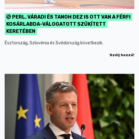
PERL, VÁRADI ÉS TANOH DEZ IS OTT VAN A FÉRFI
KOSÁRLABDA-VÁLOGATOTT SZŰKÍTETT
KERETÉBEN
Észtország, Szlovénia és Svédország következik.
Szólj hozzá!