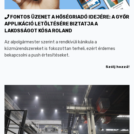
FONTOS ÜZENET A HŐSÉGRIADÓ IDEJÉRE: A GYŐR
APPLIKÁCIÓ LETÖLTÉSÉRE BIZTATJA A
LAKOSSÁGOT KÓSA ROLAND
Az alpolgármester szerint a rendkívüli kánikula a
közműrendszereket is fokozottan terheli, ezért érdemes
bekapcsolni a push értesítéseket.
Szólj hozzá!