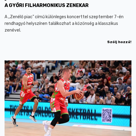
A GYŐRI FILHARMONIKUS ZENEKAR
A „Zenélő piac” című különleges koncerttel szeptember 7-én
rendhagyó helyszínen találkozhat a közönség a klasszikus
zenével.
Szólj hozzá!