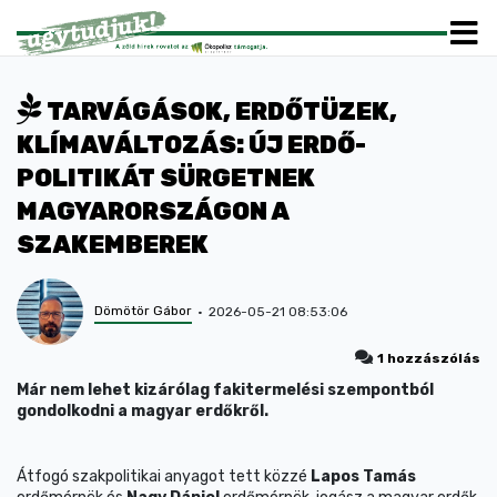
TARVÁGÁSOK, ERDŐTÜZEK,
KLÍMAVÁLTOZÁS: ÚJ ERDŐ-
POLITIKÁT SÜRGETNEK
MAGYARORSZÁGON A
SZAKEMBEREK
Dömötör Gábor
2026-05-21 08:53:06
1 hozzászólás
Már nem lehet kizárólag fakitermelési szempontból
gondolkodni a magyar erdőkről.
Átfogó szakpolitikai anyagot tett közzé
Lapos Tamás