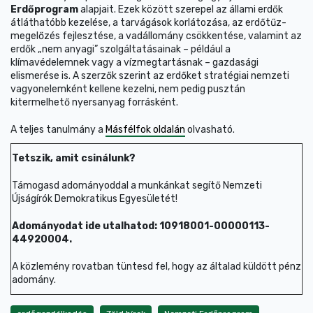
Erdőprogram
alapjait. Ezek között szerepel az állami erdők
átláthatóbb kezelése, a tarvágások korlátozása, az erdőtűz-
megelőzés fejlesztése, a vadállomány csökkentése, valamint az
erdők „nem anyagi” szolgáltatásainak – például a
klímavédelemnek vagy a vízmegtartásnak – gazdasági
elismerése is. A szerzők szerint az erdőket stratégiai nemzeti
vagyonelemként kellene kezelni, nem pedig pusztán
kitermelhető nyersanyag forrásként.
A teljes tanulmány a
Másfélfok oldalán
olvasható.
Tetszik, amit csinálunk?
Támogasd adományoddal a munkánkat segítő Nemzeti
Újságírók Demokratikus Egyesületét!
Adományodat ide utalhatod: 10918001-00000113-
44920004.
A közlemény rovatban tüntesd fel, hogy az általad küldött pénz
adomány.