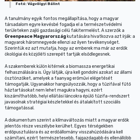
Fotó: Vágvölgyi Bálint
A tanulmány egyik fontos megállapítása, hogy a magyar
társadalom egyre kevésbé fogadja el a természetvédelmi
területeken zajló gazdasági célú fakitermelést. A szerzők a
Greenpeace Magyarország
kutatására hivatkozva azt írják: a
magyarok háromnegyede ellenzi az ilyen tevékenységet.
Szerintük ez azt mutatja, hogy az emberek ma már az erdők
ökológiai és közjóléti szerepét tartják elsődlegesnek.
A szakemberek külön kitérnek a biomassza energetikai
felhasználására is. Úgy látják, újra kell gondolni azokat az állami
ösztönzőket, amelyek a faanyag erőművi elégetését
támogatják. Ugyanakkor hangsúlyozzák, hogy a tűzifával fűtő
háztartásokat nem lehet magukra hagyni, ezért
kiszámíthatóbb, helyi ellátási láncokra épülő tűzifa-rendszert
javasolnak stratégiai készletekkel és átalakított szociális
támogatással.
A dokumentum szerint a klímaváltozás miatt a magyar erdők
jelentős része veszélybe kerülhet. Egyes térségekben
erdőpusztulásra és az erdőállomány visszahúzódására kell
számítani, ezért természetesebb, fajgazdagabb és ellenállóbb