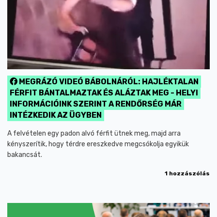
MEGRÁZÓ VIDEÓ BÁBOLNÁRÓL: HAJLÉKTALAN
FÉRFIT BÁNTALMAZTAK ÉS ALÁZTAK MEG - HELYI
INFORMÁCIÓINK SZERINT A RENDŐRSÉG MÁR
INTÉZKEDIK AZ ÜGYBEN
A felvételen egy padon alvó férfit ütnek meg, majd arra
kényszerítik, hogy térdre ereszkedve megcsókolja egyikük
bakancsát.
1 hozzászólás