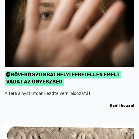
NŐVERŐ SZOMBATHELYI FÉRFI ELLEN EMELT
VÁDAT AZ ÜGYÉSZSÉG
A férfi a nyílt utcán kezdte verni áldozatát.
Szólj hozzá!