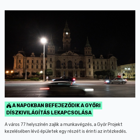
A NAPOKBAN BEFEJEZŐDIK A GYŐRI
DÍSZKIVILÁGÍTÁS LEKAPCSOLÁSA
A város 77 helyszínén zajlik a munkavégzés, a Győr Projekt
kezelésében lévő épületek egy részét is érinti az intézkedés.