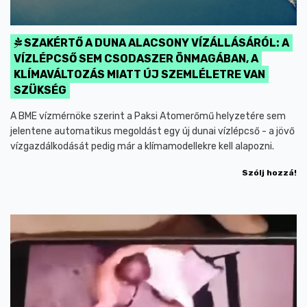
SZAKÉRTŐ A DUNA ALACSONY VÍZÁLLÁSÁRÓL: A
VÍZLÉPCSŐ SEM CSODASZER ÖNMAGÁBAN, A
KLÍMAVÁLTOZÁS MIATT ÚJ SZEMLÉLETRE VAN
SZÜKSÉG
A BME vízmérnöke szerint a Paksi Atomerőmű helyzetére sem
jelentene automatikus megoldást egy új dunai vízlépcső - a jövő
vízgazdálkodását pedig már a klímamodellekre kell alapozni.
Szólj hozzá!