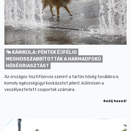
KÁNIKULA: PÉNTEK ÉJFÉLIG
MEGHOSSZABBÍTOTTÁK A HARMADFOKÚ
HŐSÉGRIASZTÁST
Az országos tisztifőorvos szerint a tartós hőség továbbra is
komoly egészségügyi kockázatot jelent, különösen a
veszélyeztetett csoportok számára.
Szólj hozzá!