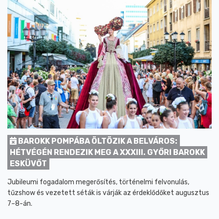
BAROKK POMPÁBA ÖLTÖZIK A BELVÁROS:
HÉTVÉGÉN RENDEZIK MEG A XXXIII. GYŐRI BAROKK
ESKÜVŐT
Jubileumi fogadalom megerősítés, történelmi felvonulás,
tűzshow és vezetett séták is várják az érdeklődőket augusztus
7–8-án.