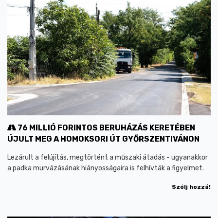
76 MILLIÓ FORINTOS BERUHÁZÁS KERETÉBEN
ÚJULT MEG A HOMOKSORI ÚT GYŐRSZENTIVÁNON
Lezárult a felújítás, megtörtént a műszaki átadás - ugyanakkor
a padka murvázásának hiányosságaira is felhívták a figyelmet.
Szólj hozzá!