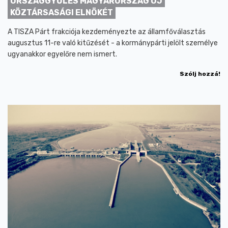
ORSZÁGGYŰLÉS MAGYARORSZÁG ÚJ
KÖZTÁRSASÁGI ELNÖKÉT
A TISZA Párt frakciója kezdeményezte az államfőválasztás
augusztus 11-re való kitűzését - a kormánypárti jelölt személye
ugyanakkor egyelőre nem ismert.
Szólj hozzá!