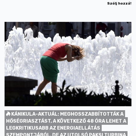
Szólj hozzá!
KÁNIKULA-AKTUÁL: MEGHOSSZABBÍTOTTÁK A
HŐSÉGRIASZTÁST, A KÖVETKEZŐ 48 ÓRA LEHET A
LEGKRITIKUSABB AZ ENERGIAELLÁTÁS
SZEMPONTJÁBÓL, DE AZ UTOLSÓ PAKSI TURBINA