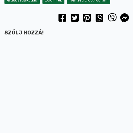
erdőgazdálkodás
Zöld hírek
Nemzeti Erdőprogram
SZÓLJ HOZZÁ!