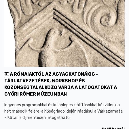
A RÓMAIAKTÓL AZ AGYAGKATONÁKIG –
TÁRLATVEZETÉSEK, WORKSHOP ÉS
KÖZÖNSÉGTALÁLKOZÓ VÁRJA A LÁTOGATÓKAT A
GYŐRI RÓMER MÚZEUMBAN
Ingyenes programokkal és különleges kiállításokkal készülnek a
hét második felére, a hőségriadó idején ráadásul a Várkazamata
– Kőtár is díjmentesen látogatható.
Szólj hozzá!