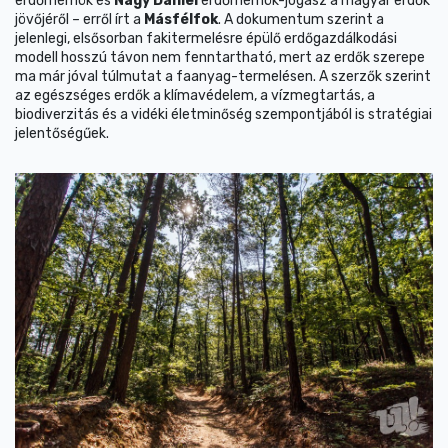
erdőmérnök és
Nagy Dániel
erdőmérnök-jogász a magyar erdők
jövőjéről – erről írt a
Másfélfok
. A dokumentum szerint a
jelenlegi, elsősorban fakitermelésre épülő erdőgazdálkodási
modell hosszú távon nem fenntartható, mert az erdők szerepe
ma már jóval túlmutat a faanyag-termelésen. A szerzők szerint
az egészséges erdők a klímavédelem, a vízmegtartás, a
biodiverzitás és a vidéki életminőség szempontjából is stratégiai
jelentőségűek.