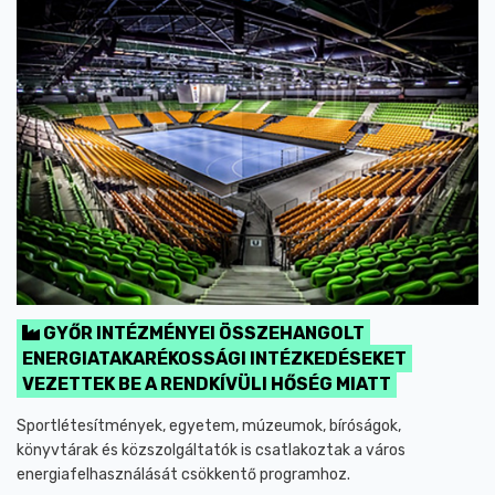
GYŐR INTÉZMÉNYEI ÖSSZEHANGOLT
ENERGIATAKARÉKOSSÁGI INTÉZKEDÉSEKET
VEZETTEK BE A RENDKÍVÜLI HŐSÉG MIATT
Sportlétesítmények, egyetem, múzeumok, bíróságok,
könyvtárak és közszolgáltatók is csatlakoztak a város
energiafelhasználását csökkentő programhoz.