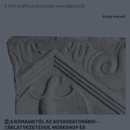
A férfi a nyílt utcán kezdte verni áldozatát.
Szólj hozzá!
A RÓMAIAKTÓL AZ AGYAGKATONÁKIG –
TÁRLATVEZETÉSEK, WORKSHOP ÉS