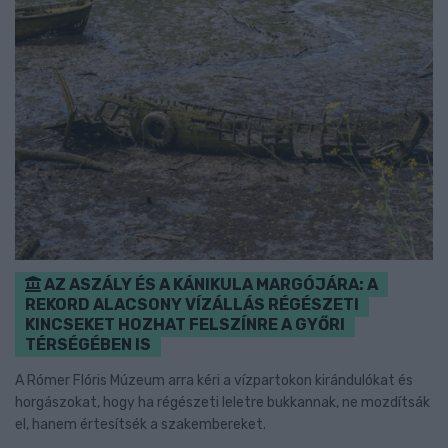
AZ ASZÁLY ÉS A KÁNIKULA MARGÓJÁRA: A
REKORD ALACSONY VÍZÁLLÁS RÉGÉSZETI
KINCSEKET HOZHAT FELSZÍNRE A GYŐRI
TÉRSÉGÉBEN IS
A Rómer Flóris Múzeum arra kéri a vízpartokon kirándulókat és
horgászokat, hogy ha régészeti leletre bukkannak, ne mozdítsák
el, hanem értesítsék a szakembereket.