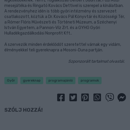
legkisebbeknek: TenTE foglalkozás Gerbert Judittal, Füzi Rozi
mesejátéka és Ringató Kovács Dettivel is szerepel a kínálatban.
A rendezvényhez idén is több győri intézmény és szervezet
csatlakozott, köztük a Dr. Kovács Pál Könyvtár és Közösségi Tér,
a Rómer Flóris Művészeti és Történeti Múzeum, a Széchenyi
István Egyetem, a Pannon-Víz Zrt. és a GYHG Győri
Hulladékgazdálkodási Nonprofit Kft..
A szervezők minden érdeklődőt szeretettel várnak egy vidám,
élményekkel teli gyereknapra a Mosoni-Duna partján.
Szponzorált tartalmat olvastál.
Győr
gyereknap
programajánló
programok
SZÓLJ HOZZÁ!