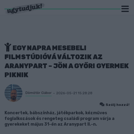
EGY NAPRA MESEBELI
FILMSTÚDIÓVÁ VÁLTOZIK AZ
ARANYPART – JÖN A GYŐRI GYERMEK
PIKNIK
Dömötör Gábor
2026-05-21 15:28:28
Szólj hozzá!
Koncertek, bábszínház, játékparkok, kézműves
foglalkozások és rengeteg családi program várja a
gyerekeket május 31-én az Aranypart II.-n.