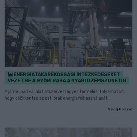
ENERGIATAKARÉKOSSÁGI INTÉZKEDÉSEKET
VEZET BE A GYŐRI RÁBA A NYÁRI ÜZEMSZÜNETIG
A járműipari vállalat átszervezi egyes termelési folyamatait,
hogy csökkentse az esti órák energiafelhasználását.
Szólj hozzá!