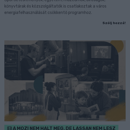
könyvtárak és közszolgáltatók is csatlakoztak a város
energiafelhasználását csökkentő programhoz.
Szólj hozzá!
A MOZI NEM HALT MEG, DE LASSAN NEM LESZ