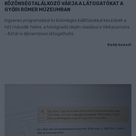
KÖZÖNSÉGTALÁLKOZÓ VÁRJA A LÁTOGATÓKAT A
GYŐRI RÓMER MÚZEUMBAN
Ingyenes programokkal és különleges kiállításokkal készülnek a
hét második felére, a hőségriadó idején ráadásul a Várkazamata
– Kőtár is díjmentesen látogatható.
Szólj hozzá!