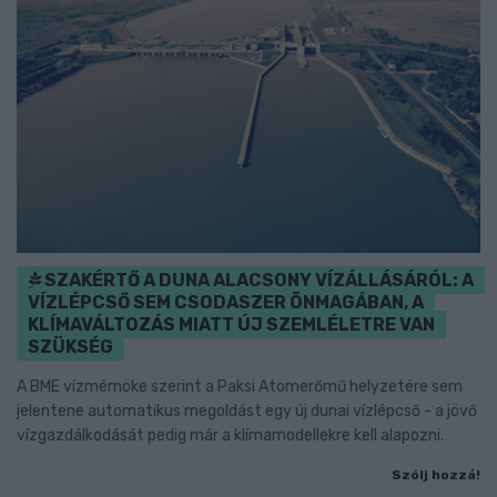
SZAKÉRTŐ A DUNA ALACSONY VÍZÁLLÁSÁRÓL: A
VÍZLÉPCSŐ SEM CSODASZER ÖNMAGÁBAN, A
KLÍMAVÁLTOZÁS MIATT ÚJ SZEMLÉLETRE VAN
SZÜKSÉG
A BME vízmérnöke szerint a Paksi Atomerőmű helyzetére sem
jelentene automatikus megoldást egy új dunai vízlépcső - a jövő
vízgazdálkodását pedig már a klímamodellekre kell alapozni.
Szólj hozzá!