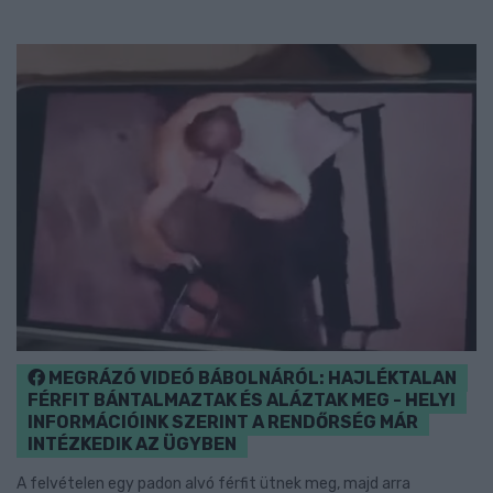
MEGRÁZÓ VIDEÓ BÁBOLNÁRÓL: HAJLÉKTALAN
FÉRFIT BÁNTALMAZTAK ÉS ALÁZTAK MEG - HELYI
INFORMÁCIÓINK SZERINT A RENDŐRSÉG MÁR
INTÉZKEDIK AZ ÜGYBEN
A felvételen egy padon alvó férfit ütnek meg, majd arra