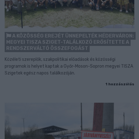
A KÖZÖSSÉG EREJÉT ÜNNEPELTÉK HÉDERVÁRON:
MEGYEI TISZA SZIGET-TALÁLKOZÓ ERŐSÍTETTE A
RENDSZERVÁLTÓ ÖSSZEFOGÁST
Közéleti szereplők, szakpolitikai előadások és közösségi
programok is helyet kaptak a Győr-Moson-Sopron megyei TISZA
Szigetek egész napos találkozóján.
1 hozzászólás