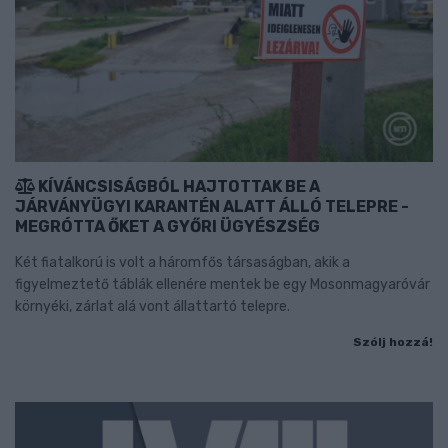
KÍVÁNCSISÁGBÓL HAJTOTTAK BE A
JÁRVÁNYÜGYI KARANTÉN ALATT ÁLLÓ TELEPRE -
MEGRÓTTA ŐKET A GYŐRI ÜGYÉSZSÉG
Két fiatalkorú is volt a háromfős társaságban, akik a
figyelmeztető táblák ellenére mentek be egy Mosonmagyaróvár
környéki, zárlat alá vont állattartó telepre.
Szólj hozzá!