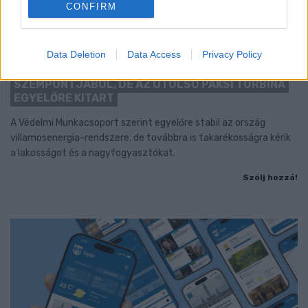
CONFIRM
KÁNIKULA-AKTUÁL: MEGHOSSZABBÍTOTTÁK A
Data Deletion
Data Access
Privacy Policy
HŐSÉGRIASZTÁST, A KÖVETKEZŐ 48 ÓRA LEHET A
LEGKRITIKUSABB AZ ENERGIAELLÁTÁS
SZEMPONTJÁBÓL, DE AZ UTOLSÓ PAKSI TURBINA
EGYELŐRE KITART
A Védelmi Munkacsoport szerint egyelőre stabil az ország
villamosenergia-rendszere, de továbbra is takarékosságra kérik
a lakosságot és a nagyfogyasztókat.
Szólj hozzá!