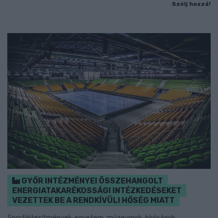
Szólj hozzá!
GYŐR INTÉZMÉNYEI ÖSSZEHANGOLT
ENERGIATAKARÉKOSSÁGI INTÉZKEDÉSEKET
VEZETTEK BE A RENDKÍVÜLI HŐSÉG MIATT
Sportlétesítmények, egyetem, múzeumok, bíróságok,