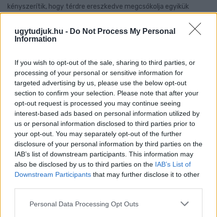
kényszerítik, hogy térdre ereszkedve megcsókolja egyikük
bakancsát.
ugytudjuk.hu -
Do Not Process My Personal
Szólj hozzá!
Information
If you wish to opt-out of the sale, sharing to third parties, or
processing of your personal or sensitive information for
targeted advertising by us, please use the below opt-out
section to confirm your selection. Please note that after your
opt-out request is processed you may continue seeing
interest-based ads based on personal information utilized by
us or personal information disclosed to third parties prior to
your opt-out. You may separately opt-out of the further
disclosure of your personal information by third parties on the
IAB’s list of downstream participants. This information may
also be disclosed by us to third parties on the
IAB’s List of
Downstream Participants
that may further disclose it to other
third parties.
Please note that this website/app uses one or more Google
Personal Data Processing Opt Outs
LAKOSSÁGI FÓRUMON MUTATJÁK BE A
services and may gather and store information including but