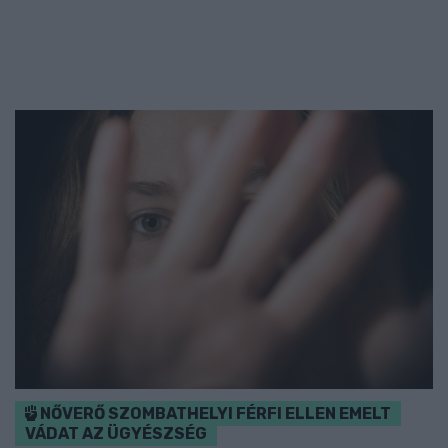
NŐVERŐ SZOMBATHELYI FÉRFI ELLEN EMELT
VÁDAT AZ ÜGYÉSZSÉG