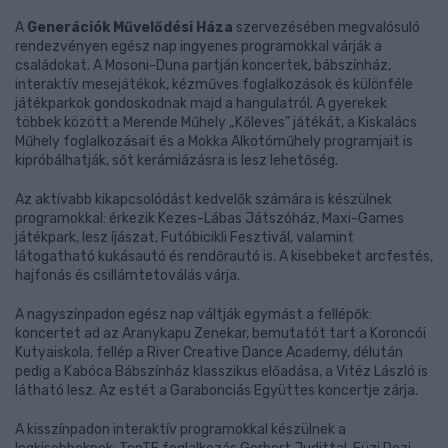
A
Generációk Művelődési Háza
szervezésében megvalósuló
rendezvényen egész nap ingyenes programokkal várják a
családokat. A Mosoni-Duna partján koncertek, bábszínház,
interaktív mesejátékok, kézműves foglalkozások és különféle
játékparkok gondoskodnak majd a hangulatról. A gyerekek
többek között a Merende Műhely „Kőleves” játékát, a Kiskalács
Műhely foglalkozásait és a Mokka Alkotóműhely programjait is
kipróbálhatják, sőt kerámiázásra is lesz lehetőség.
Az aktívabb kikapcsolódást kedvelők számára is készülnek
programokkal: érkezik Kezes-Lábas Játszóház, Maxi-Games
játékpark, lesz íjászat, Futóbicikli Fesztivál, valamint
látogatható kukásautó és rendőrautó is. A kisebbeket arcfestés,
hajfonás és csillámtetoválás várja.
A nagyszínpadon egész nap váltják egymást a fellépők:
koncertet ad az Aranykapu Zenekar, bemutatót tart a Koroncói
Kutyaiskola, fellép a River Creative Dance Academy, délután
pedig a Kabóca Bábszínház klasszikus előadása, a Vitéz László is
látható lesz. Az estét a Garabonciás Együttes koncertje zárja.
A kisszínpadon interaktív programokkal készülnek a