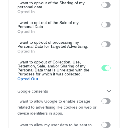
GYŐRSZENTIVÁNI KÖR TÉR FELÚJÍTÁSÁNAK
not limited to your visit or usage behaviour. You may click to
I want to opt-out of the Sharing of my
TERVEIT
personal data.
grant or deny consent to Google and its third-party tags to
Opted In
use your data for below specified purposes in below Google
Augusztus 6-án a beruházás ütemezéséről és az új kerékpárút
consent section.
I want to opt-out of the Sale of my
építéséről is tájékoztatják az érdeklődőket.
Personal Data.
Opted In
Szólj hozzá!
I want to opt-out of processing my
Personal Data for Targeted Advertising.
Opted In
I want to opt-out of Collection, Use,
Retention, Sale, and/or Sharing of my
Personal Data that Is Unrelated with the
Purposes for which it was collected.
Opted Out
Google consents
I want to allow Google to enable storage
related to advertising like cookies on web or
device identifiers in apps.
I want to allow my user data to be sent to