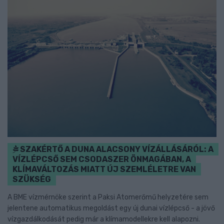
SZAKÉRTŐ A DUNA ALACSONY VÍZÁLLÁSÁRÓL: A
VÍZLÉPCSŐ SEM CSODASZER ÖNMAGÁBAN, A
KLÍMAVÁLTOZÁS MIATT ÚJ SZEMLÉLETRE VAN
SZÜKSÉG
A BME vízmérnöke szerint a Paksi Atomerőmű helyzetére sem
jelentene automatikus megoldást egy új dunai vízlépcső - a jövő
vízgazdálkodását pedig már a klímamodellekre kell alapozni.