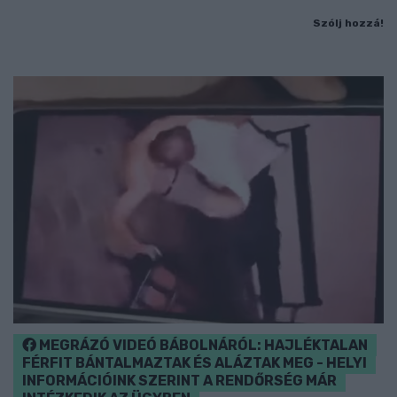
Szólj hozzá!
MEGRÁZÓ VIDEÓ BÁBOLNÁRÓL: HAJLÉKTALAN
FÉRFIT BÁNTALMAZTAK ÉS ALÁZTAK MEG - HELYI
INFORMÁCIÓINK SZERINT A RENDŐRSÉG MÁR