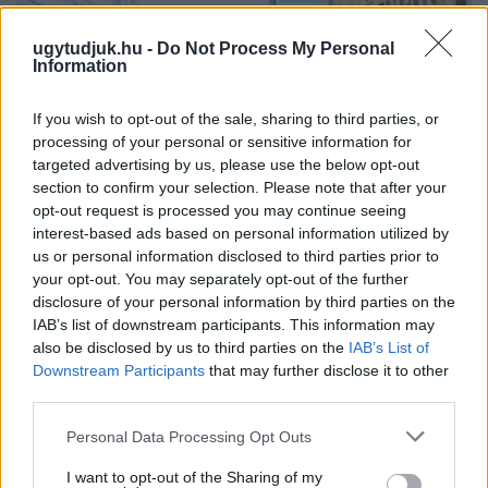
ugytudjuk.hu -
Do Not Process My Personal
Information
If you wish to opt-out of the sale, sharing to third parties, or
processing of your personal or sensitive information for
targeted advertising by us, please use the below opt-out
section to confirm your selection. Please note that after your
opt-out request is processed you may continue seeing
interest-based ads based on personal information utilized by
us or personal information disclosed to third parties prior to
your opt-out. You may separately opt-out of the further
BAROKK POMPÁBA ÖLTÖZIK A BELVÁROS:
disclosure of your personal information by third parties on the
HÉTVÉGÉN RENDEZIK MEG A XXXIII. GYŐRI BAROKK
IAB’s list of downstream participants. This information may
ESKÜVŐT
also be disclosed by us to third parties on the
IAB’s List of
Jubileumi fogadalom megerősítés, történelmi felvonulás,
Downstream Participants
that may further disclose it to other
third parties.
tűzshow és vezetett séták is várják az érdeklődőket augusztus
7–8-án.
Please note that this website/app uses one or more Google
Personal Data Processing Opt Outs
services and may gather and store information including but
Szólj hozzá!
not limited to your visit or usage behaviour. You may click to
I want to opt-out of the Sharing of my