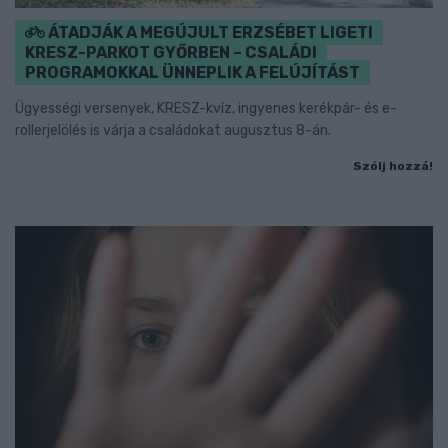
ÁTADJÁK A MEGÚJULT ERZSÉBET LIGETI
KRESZ-PARKOT GYŐRBEN – CSALÁDI
PROGRAMOKKAL ÜNNEPLIK A FELÚJÍTÁST
Ügyességi versenyek, KRESZ-kvíz, ingyenes kerékpár- és e-
rollerjelölés is várja a családokat augusztus 8-án.
Szólj hozzá!