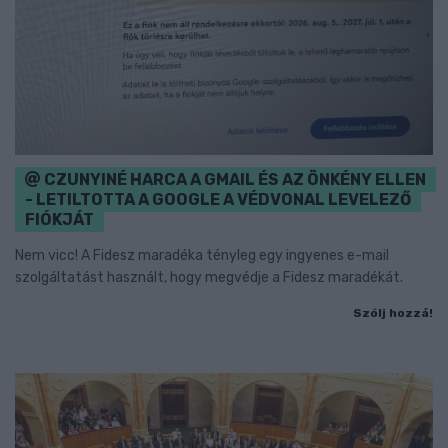
CZUNYINÉ HARCA A GMAIL ÉS AZ ÖNKÉNY ELLEN
- LETILTOTTA A GOOGLE A VÉDVONAL LEVELEZŐ
FIÓKJÁT
Nem vicc! A Fidesz maradéka tényleg egy ingyenes e-mail
szolgáltatást használt, hogy megvédje a Fidesz maradékát.
Szólj hozzá!