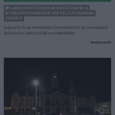
LAKOSSÁGI FÓRUMON MUTATJÁK BE A
GYŐRSZENTIVÁNI KÖR TÉR FELÚJÍTÁSÁNAK
TERVEIT
Augusztus 6-án a beruházás ütemezéséről és az új kerékpárút
építéséről is tájékoztatják az érdeklődőket.
Szólj hozzá!