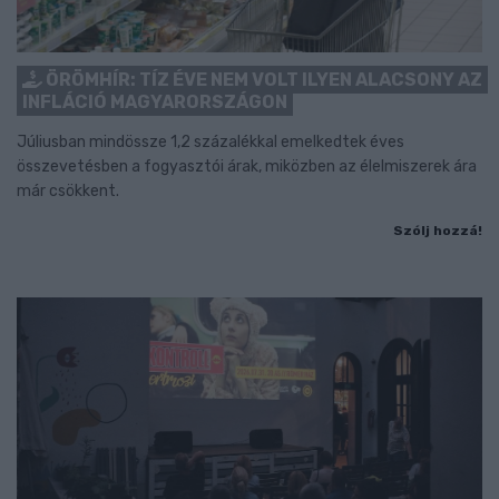
ÖRÖMHÍR: TÍZ ÉVE NEM VOLT ILYEN ALACSONY AZ
INFLÁCIÓ MAGYARORSZÁGON
Júliusban mindössze 1,2 százalékkal emelkedtek éves
összevetésben a fogyasztói árak, miközben az élelmiszerek ára
már csökkent.
Szólj hozzá!