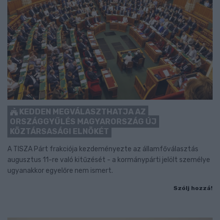
KEDDEN MEGVÁLASZTHATJA AZ
ORSZÁGGYŰLÉS MAGYARORSZÁG ÚJ
KÖZTÁRSASÁGI ELNÖKÉT
A TISZA Párt frakciója kezdeményezte az államfőválasztás
augusztus 11-re való kitűzését - a kormánypárti jelölt személye
ugyanakkor egyelőre nem ismert.
Szólj hozzá!