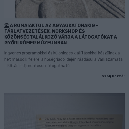
A RÓMAIAKTÓL AZ AGYAGKATONÁKIG –
TÁRLATVEZETÉSEK, WORKSHOP ÉS
KÖZÖNSÉGTALÁLKOZÓ VÁRJA A LÁTOGATÓKAT A
GYŐRI RÓMER MÚZEUMBAN
Ingyenes programokkal és különleges kiállításokkal készülnek a
hét második felére, a hőségriadó idején ráadásul a Várkazamata
– Kőtár is díjmentesen látogatható.
Szólj hozzá!