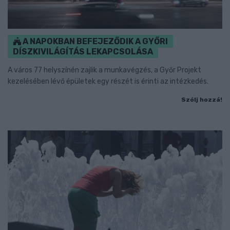
A NAPOKBAN BEFEJEZŐDIK A GYŐRI
DÍSZKIVILÁGÍTÁS LEKAPCSOLÁSA
A város 77 helyszínén zajlik a munkavégzés, a Győr Projekt
kezelésében lévő épületek egy részét is érinti az intézkedés.
Szólj hozzá!