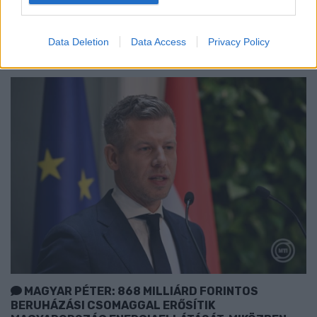
Észtország, Szlovénia és Svédország következik.
Szólj hozzá!
Data Deletion
Data Access
Privacy Policy
MAGYAR PÉTER: 868 MILLIÁRD FORINTOS
BERUHÁZÁSI CSOMAGGAL ERŐSÍTIK