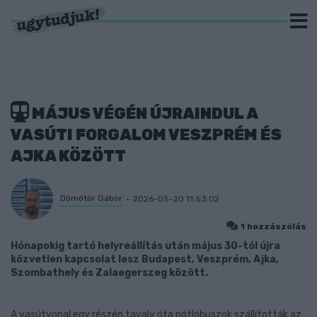
MÁJUS VÉGÉN ÚJRAINDUL A
VASÚTI FORGALOM VESZPRÉM ÉS
AJKA KÖZÖTT
Dömötör Gábor
2026-05-20 11:53:02
1 hozzászólás
Hónapokig tartó helyreállítás után május 30-tól újra
közvetlen kapcsolat lesz Budapest, Veszprém, Ajka,
Szombathely és Zalaegerszeg között.
A vasútvonal egy részén tavaly óta pótlóbuszok szállították az