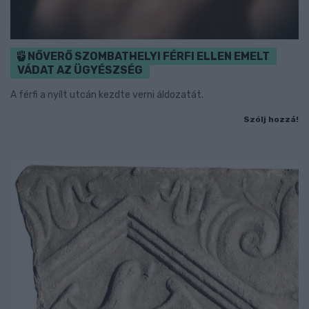
NŐVERŐ SZOMBATHELYI FÉRFI ELLEN EMELT
VÁDAT AZ ÜGYÉSZSÉG
A férfi a nyílt utcán kezdte verni áldozatát.
Szólj hozzá!