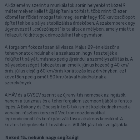
A közlemény szerint a munkálatok során helyenként közel 9
méter mélyen kellett újjáépíteni a töltést, több mint 13 ezer
köbméter földet mozgattak meg, és mintegy 150 kavicscölöpöt
építettek be a pálya stabilizálása érdekében. A szakemberek egy
úgynevezett „csúszólapot” is találtak a mélyben, amely miatt a
fellazult földrétegek elmozdulhattak egymáson.
A forgalom fokozatosan áll vissza. Május 29-én először a
tehervonatok indulnak el a szakaszon, hogy teszteljék a
felújított pályát, másnap pedig újraindul a személyszállítás is. A
pályasebességet fokozatosan emelik: június közepéig 40 km/
órás, július elejéig 60 km/órás korlátozás lesz érvényben, ezt
követően pedig ismét 80 km/órával haladhatnak a
szerelvények.
A MÁV és a GYSEV szerint az újranyitás nemcsak az ingázók,
hanem a turizmus és a teherforgalom szempontjából is fontos
lépés. A Bakony és Göcsej InterCityk ismét közlekednek majd a
vonalon, részben korszerű Vectron mozdonyokkal,
légkondicionált és kerékpárszállításra alkalmas kocsikkal. A
köztes településeket továbbra is VOLÁN-járatok szolgálják ki.
Neked 1%, nekünk nagy segítség!