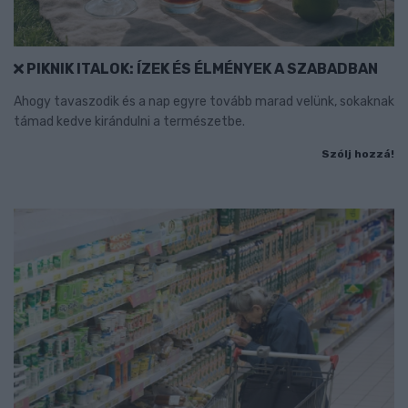
PIKNIK ITALOK: ÍZEK ÉS ÉLMÉNYEK A SZABADBAN
Ahogy tavaszodik és a nap egyre tovább marad velünk, sokaknak
támad kedve kirándulni a természetbe.
Szólj hozzá!