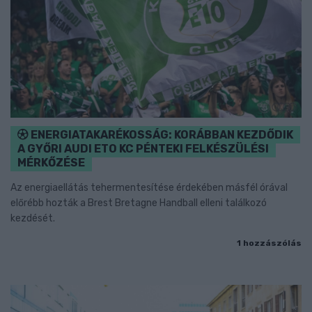
ENERGIATAKARÉKOSSÁG: KORÁBBAN KEZDŐDIK
A GYŐRI AUDI ETO KC PÉNTEKI FELKÉSZÜLÉSI
MÉRKŐZÉSE
Az energiaellátás tehermentesítése érdekében másfél órával
előrébb hozták a Brest Bretagne Handball elleni találkozó
kezdését.
1 hozzászólás