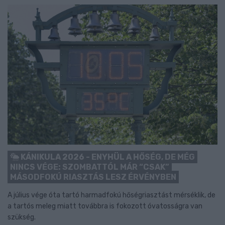
KÁNIKULA 2026 - ENYHÜL A HŐSÉG, DE MÉG
NINCS VÉGE: SZOMBATTÓL MÁR “CSAK”
MÁSODFOKÚ RIASZTÁS LESZ ÉRVÉNYBEN
A július vége óta tartó harmadfokú hőségriasztást mérséklik, de
a tartós meleg miatt továbbra is fokozott óvatosságra van
szükség.