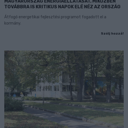
MAGYARORSZÁG ENERGIAELLÁTÁSÁT, MIKÖZBEN
TOVÁBBRA IS KRITIKUS NAPOK ELÉ NÉZ AZ ORSZÁG
Átfogó energetikai fejlesztési programot fogadott el a
kormány.
Szólj hozzá!