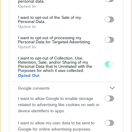
personal data.
grant or deny consent to Google and its third-party tags to
Opted In
use your data for below specified purposes in below Google
consent section.
I want to opt-out of the Sale of my
Personal Data.
Opted In
I want to opt-out of processing my
Personal Data for Targeted Advertising.
Opted In
I want to opt-out of Collection, Use,
Retention, Sale, and/or Sharing of my
Personal Data that Is Unrelated with the
Purposes for which it was collected.
Opted Out
Google consents
EXTRA: A VÁSÁRCSARNOKBAN NYITJA ÚJ ÉVADÁT
I want to allow Google to enable storage
A GYŐRI FILHARMONIKUS ZENEKAR
related to advertising like cookies on web or
device identifiers in apps.
A „Zenélő piac” című különleges koncerttel szeptember 7-én
rendhagyó helyszínen találkozhat a közönség a klasszikus
I want to allow my user data to be sent to
zenével.
Google for online advertising purposes.