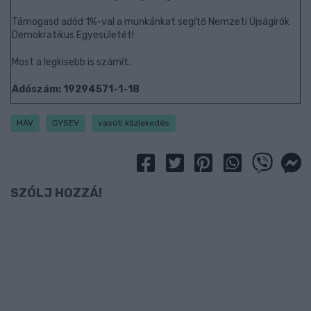
Támogasd adód 1%-val a munkánkat segítő Nemzeti Újságírók
Demokratikus Egyesületét!
Most a legkisebb is számít.
Adószám: 19294571-1-18
MÁV
GYSEV
vasúti közlekedés
SZÓLJ HOZZÁ!