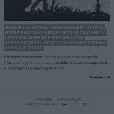
KÁNIKULA-AKTUÁL: MEGHOSSZABBÍTOTTÁK A
HŐSÉGRIASZTÁST, A KÖVETKEZŐ 48 ÓRA LEHET A
LEGKRITIKUSABB AZ ENERGIAELLÁTÁS
SZEMPONTJÁBÓL, DE AZ UTOLSÓ PAKSI TURBINA
EGYELŐRE KITART
A Védelmi Munkacsoport szerint egyelőre stabil az ország
villamosenergia-rendszere, de továbbra is takarékosságra kérik
a lakosságot és a nagyfogyasztókat.
Szólj hozzá!
IMPRESSZUM
MÉDIAAJÁNLAT
UGYTUDJUK - Kő a Mezőn Nonprofit Kft. 2022