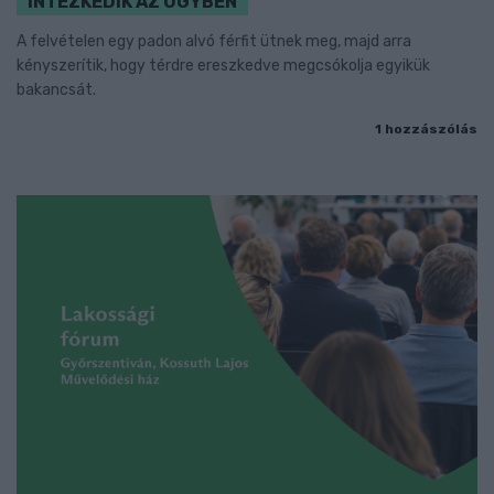
INTÉZKEDIK AZ ÜGYBEN
A felvételen egy padon alvó férfit ütnek meg, majd arra
kényszerítik, hogy térdre ereszkedve megcsókolja egyikük
bakancsát.
1 hozzászólás